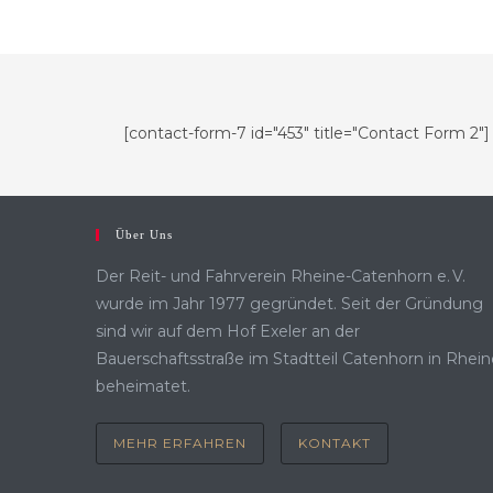
[contact-form-7 id="453" title="Contact Form 2"]
Über Uns
Der Reit- und Fahrverein Rheine-Catenhorn e. V.
wurde im Jahr 1977 gegründet. Seit der Gründung
sind wir auf dem Hof Exeler an der
Bauerschaftsstraße im Stadtteil Catenhorn in Rhein
beheimatet.
MEHR ERFAHREN
KONTAKT