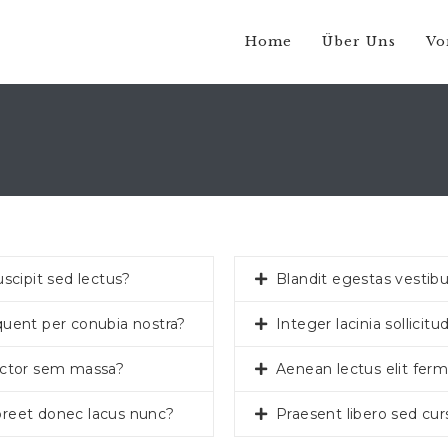
Home
Über Uns
Vo
scipit sed lectus?
Blandit egestas vestibu
rquent per conubia nostra?
Integer lacinia sollici
uctor sem massa?
Aenean lectus elit ferm
aoreet donec lacus nunc?
Praesent libero sed cur