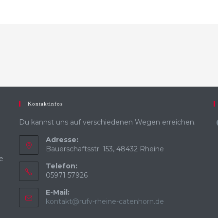
Kontaktinfos
Du kannst uns auf verschiedenen Wegen erreichen.
Adresse:
Bauerschaftsstr. 153, 48432 Rheine
e
Telefon:
05971 57926
E-Mail:
kontakt@rufv-rheine-catenhorn.de