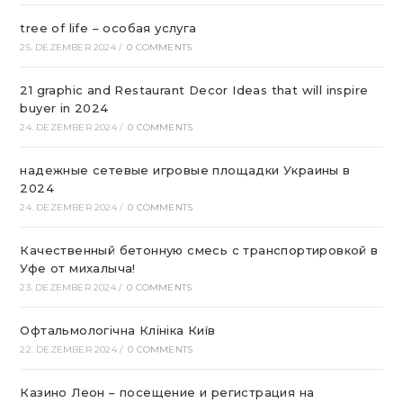
tree of life – особая услуга
25. DEZEMBER 2024
/
0 COMMENTS
21 graphic and Restaurant Decor Ideas that will inspire
buyer in 2024
24. DEZEMBER 2024
/
0 COMMENTS
надежные сетевые игровые площадки Украины в
2024
24. DEZEMBER 2024
/
0 COMMENTS
Качественный бетонную смесь с транспортировкой в
Уфе от михалыча!
23. DEZEMBER 2024
/
0 COMMENTS
Офтальмологічна Клініка Київ
22. DEZEMBER 2024
/
0 COMMENTS
Казино Леон – посещение и регистрация на