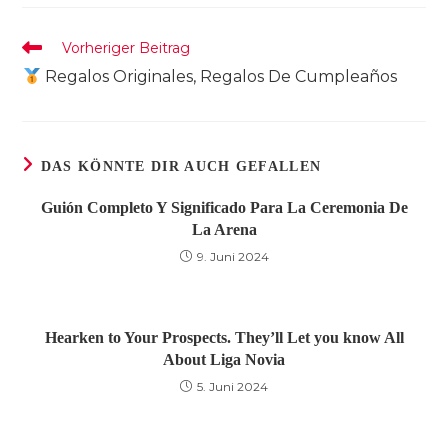
neuen
neuen
neuen
Fenster
Fenster
Fenster
Weitere
Vorheriger Beitrag
Artikel
Regalos Originales, Regalos De Cumpleaños
ansehen
DAS KÖNNTE DIR AUCH GEFALLEN
Guión Completo Y Significado Para La Ceremonia De
La Arena
9. Juni 2024
Hearken to Your Prospects. They’ll Let you know All
About Liga Novia
5. Juni 2024