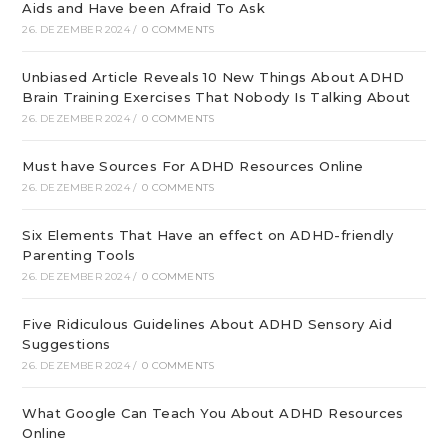
Aids and Have been Afraid To Ask
26. DEZEMBER 2024
/
0 COMMENTS
Unbiased Article Reveals 10 New Things About ADHD
Brain Training Exercises That Nobody Is Talking About
26. DEZEMBER 2024
/
0 COMMENTS
Must have Sources For ADHD Resources Online
26. DEZEMBER 2024
/
0 COMMENTS
Six Elements That Have an effect on ADHD-friendly
Parenting Tools
26. DEZEMBER 2024
/
0 COMMENTS
Five Ridiculous Guidelines About ADHD Sensory Aid
Suggestions
26. DEZEMBER 2024
/
0 COMMENTS
What Google Can Teach You About ADHD Resources
Online