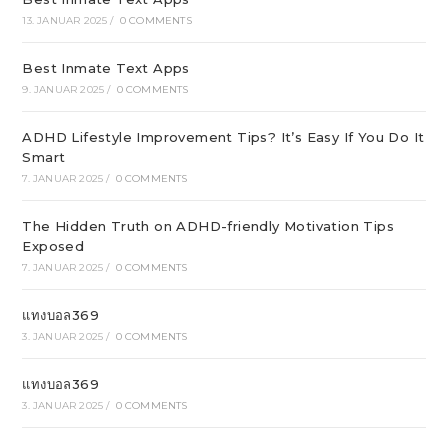
13. JANUAR 2025
/
0 COMMENTS
Best Inmate Text Apps
9. JANUAR 2025
/
0 COMMENTS
ADHD Lifestyle Improvement Tips? It’s Easy If You Do It
Smart
7. JANUAR 2025
/
0 COMMENTS
The Hidden Truth on ADHD-friendly Motivation Tips
Exposed
7. JANUAR 2025
/
0 COMMENTS
แทงบอล369
3. JANUAR 2025
/
0 COMMENTS
แทงบอล369
3. JANUAR 2025
/
0 COMMENTS