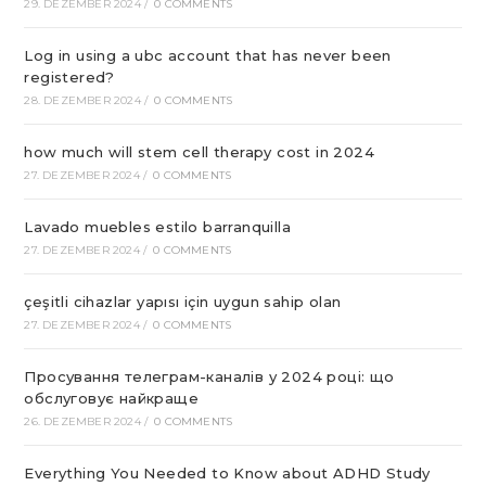
29. DEZEMBER 2024
/
0 COMMENTS
Log in using a ubc account that has never been
registered?
28. DEZEMBER 2024
/
0 COMMENTS
how much will stem cell therapy cost in 2024
27. DEZEMBER 2024
/
0 COMMENTS
Lavado muebles estilo barranquilla
27. DEZEMBER 2024
/
0 COMMENTS
çeşitli cihazlar yapısı için uygun sahip olan
27. DEZEMBER 2024
/
0 COMMENTS
Просування телеграм-каналів у 2024 році: що
обслуговує найкраще
26. DEZEMBER 2024
/
0 COMMENTS
Everything You Needed to Know about ADHD Study