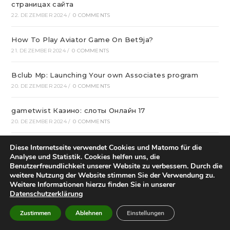
страницах сайта
22. DEZEMBER 2024
/
0 COMMENTS
How To Play Aviator Game On Bet9ja?
21. DEZEMBER 2024
/
0 COMMENTS
Bclub Mp: Launching Your own Associates program
20. DEZEMBER 2024
/
0 COMMENTS
gametwist Казино: слоты Онлай‪н‬ 17
20. DEZEMBER 2024
/
0 COMMENTS
„Unlock Great Deals at DC Shop MA: Your One-Stop
Diese Internetseite verwendet Cookies und Matomo für die
Shopping Destination!“
Analyse und Statistik. Cookies helfen uns, die
Benutzerfreundlichkeit unserer Website zu verbessern. Durch die
18. DEZEMBER 2024
/
0 COMMENTS
weitere Nutzung der Website stimmen Sie der Verwendung zu.
Weitere Informationen hierzu finden Sie in unserer
Aviator Predictors Under Scrutiny: The Real Story
Datenschutzerklärung
12. DEZEMBER 2024
/
0 COMMENTS
Zustimmen
Ablehnen
Einstellungen
Охват кампании превысил 10 миллионов людей