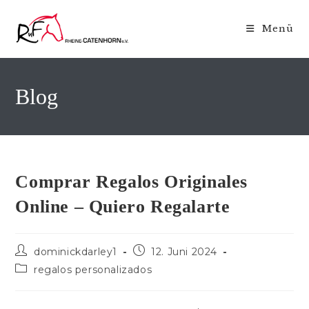
Zum
Inhalt
Menü
springen
Blog
Comprar Regalos Originales
Online – Quiero Regalarte
Beitrags-
Beitrag
dominickdarley1
12. Juni 2024
Autor:
veröffentlicht:
Beitrags-
regalos personalizados
Kategorie: