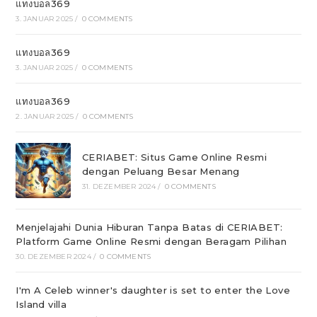
แทงบอล369
3. JANUAR 2025
/
0 COMMENTS
แทงบอล369
3. JANUAR 2025
/
0 COMMENTS
แทงบอล369
2. JANUAR 2025
/
0 COMMENTS
CERIABET: Situs Game Online Resmi
dengan Peluang Besar Menang
31. DEZEMBER 2024
/
0 COMMENTS
Menjelajahi Dunia Hiburan Tanpa Batas di CERIABET:
Platform Game Online Resmi dengan Beragam Pilihan
30. DEZEMBER 2024
/
0 COMMENTS
I'm A Celeb winner's daughter is set to enter the Love
Island villa