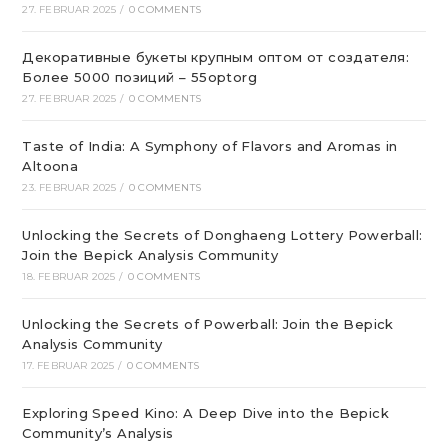
27. FEBRUAR 2025
/
0 COMMENTS
Декоративные букеты крупным оптом от создателя:
Более 5000 позиций – 55optorg
27. FEBRUAR 2025
/
0 COMMENTS
Taste of India: A Symphony of Flavors and Aromas in
Altoona
23. FEBRUAR 2025
/
0 COMMENTS
Unlocking the Secrets of Donghaeng Lottery Powerball:
Join the Bepick Analysis Community
18. FEBRUAR 2025
/
0 COMMENTS
Unlocking the Secrets of Powerball: Join the Bepick
Analysis Community
17. FEBRUAR 2025
/
0 COMMENTS
Exploring Speed Kino: A Deep Dive into the Bepick
Community’s Analysis