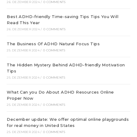
26. DEZEMBER 2024
/
0 COMMENTS
Best ADHD-friendly Time-saving Tips Tips You Will
Read This Year
26. DEZEMBER 2024
/
0 COMMENTS
The Business Of ADHD Natural Focus Tips
25. DEZEMBER 2024
/
0 COMMENTS
The Hidden Mystery Behind ADHD-friendly Motivation
Tips
25. DEZEMBER 2024
/
0 COMMENTS
What Can you Do About ADHD Resources Online
Proper Now
25. DEZEMBER 2024
/
0 COMMENTS
December update: We offer optimal online playgrounds
for real money in United States
25. DEZEMBER 2024
/
0 COMMENTS