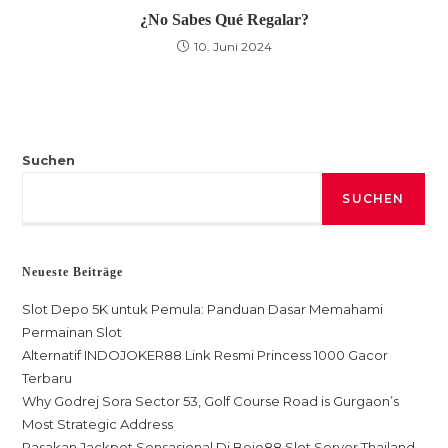
¿No Sabes Qué Regalar?
10. Juni 2024
Suchen
SUCHEN
Neueste Beiträge
Slot Depo 5K untuk Pemula: Panduan Dasar Memahami
Permainan Slot
Alternatif INDOJOKER88 Link Resmi Princess 1000 Gacor
Terbaru
Why Godrej Sora Sector 53, Golf Course Road is Gurgaon’s
Most Strategic Address
Rasakan Jackpot Sensasional Di Bejo88 Slot Server Thailand