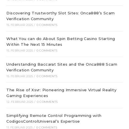
Discovering Trustworthy Slot Sites: Onca888’s Scam
Verification Community
15. FEBRUAR 2025
/
0 COMMENTS
What You can do About Spin Betting Casino Starting
Within The Next 15 Minutes
15. FEBRUAR 2025
/
0 COMMENTS
Understanding Baccarat Sites and the Onca888 Scam
Verification Community
15. FEBRUAR 2025
/
0 COMMENTS
The Rise of Xsvr: Pioneering Immersive Virtual Reality
Gaming Experiences
12. FEBRUAR 2025
/
0 COMMENTS
Simplifying Remote Control Programming with
CodigosControlUniversal’s Expertise
11. FEBRUAR 2025
/
0 COMMENTS