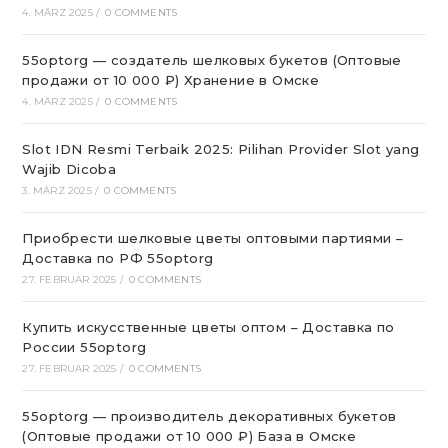
4. MÄRZ 2025
/
0 COMMENTS
55optorg — создатель шелковых букетов (Оптовые
продажи от 10 000 ₽) Хранение в Омске
4. MÄRZ 2025
/
0 COMMENTS
Slot IDN Resmi Terbaik 2025: Pilihan Provider Slot yang
Wajib Dicoba
3. MÄRZ 2025
/
0 COMMENTS
Приобрести шелковые цветы оптовыми партиями –
Доставка по РФ 55optorg
27. FEBRUAR 2025
/
0 COMMENTS
Купить искусственные цветы оптом – Доставка по
России 55optorg
27. FEBRUAR 2025
/
0 COMMENTS
55optorg — производитель декоративных букетов
(Оптовые продажи от 10 000 ₽) База в Омске