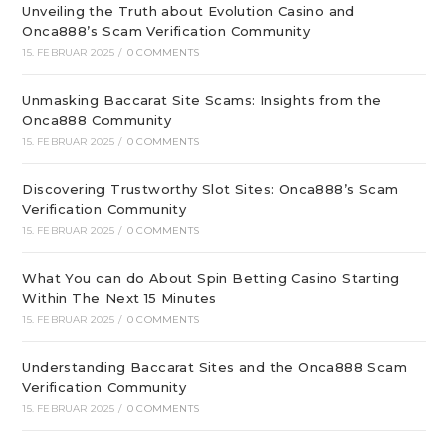
Unveiling the Truth about Evolution Casino and
Onca888’s Scam Verification Community
15. FEBRUAR 2025
/
0 COMMENTS
Unmasking Baccarat Site Scams: Insights from the
Onca888 Community
15. FEBRUAR 2025
/
0 COMMENTS
Discovering Trustworthy Slot Sites: Onca888’s Scam
Verification Community
15. FEBRUAR 2025
/
0 COMMENTS
What You can do About Spin Betting Casino Starting
Within The Next 15 Minutes
15. FEBRUAR 2025
/
0 COMMENTS
Understanding Baccarat Sites and the Onca888 Scam
Verification Community
15. FEBRUAR 2025
/
0 COMMENTS