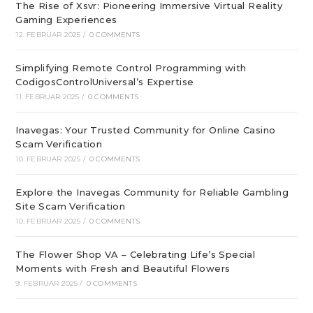
The Rise of Xsvr: Pioneering Immersive Virtual Reality
Gaming Experiences
12. FEBRUAR 2025
/
0 COMMENTS
Simplifying Remote Control Programming with
CodigosControlUniversal’s Expertise
11. FEBRUAR 2025
/
0 COMMENTS
Inavegas: Your Trusted Community for Online Casino
Scam Verification
10. FEBRUAR 2025
/
0 COMMENTS
Explore the Inavegas Community for Reliable Gambling
Site Scam Verification
10. FEBRUAR 2025
/
0 COMMENTS
The Flower Shop VA – Celebrating Life’s Special
Moments with Fresh and Beautiful Flowers
9. FEBRUAR 2025
/
0 COMMENTS