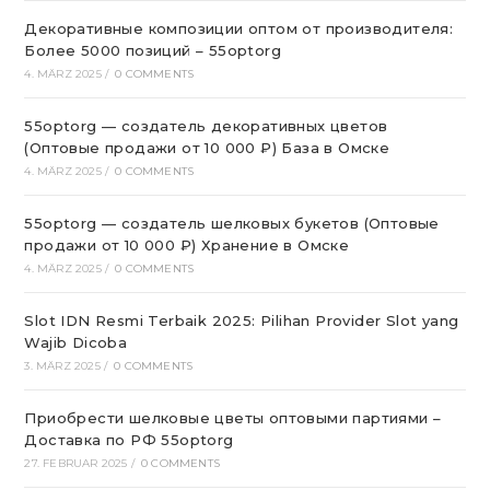
Декоративные композиции оптом от производителя:
Более 5000 позиций – 55optorg
4. MÄRZ 2025
/
0 COMMENTS
55optorg — создатель декоративных цветов
(Оптовые продажи от 10 000 ₽) База в Омске
4. MÄRZ 2025
/
0 COMMENTS
55optorg — создатель шелковых букетов (Оптовые
продажи от 10 000 ₽) Хранение в Омске
4. MÄRZ 2025
/
0 COMMENTS
Slot IDN Resmi Terbaik 2025: Pilihan Provider Slot yang
Wajib Dicoba
3. MÄRZ 2025
/
0 COMMENTS
Приобрести шелковые цветы оптовыми партиями –
Доставка по РФ 55optorg
27. FEBRUAR 2025
/
0 COMMENTS