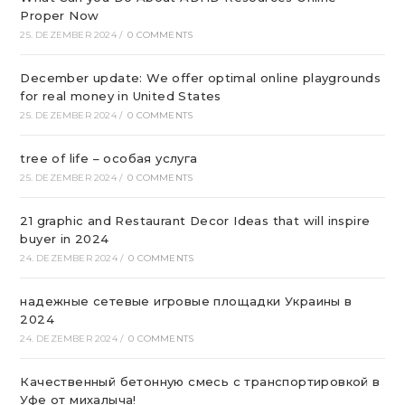
Proper Now
25. DEZEMBER 2024
/
0 COMMENTS
December update: We offer optimal online playgrounds
for real money in United States
25. DEZEMBER 2024
/
0 COMMENTS
tree of life – особая услуга
25. DEZEMBER 2024
/
0 COMMENTS
21 graphic and Restaurant Decor Ideas that will inspire
buyer in 2024
24. DEZEMBER 2024
/
0 COMMENTS
надежные сетевые игровые площадки Украины в
2024
24. DEZEMBER 2024
/
0 COMMENTS
Качественный бетонную смесь с транспортировкой в
Уфе от михалыча!