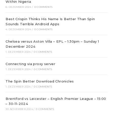
Within Nigeria
6. DEZEMBER 2024
/
0 COMMENTS
Best Crispin Thinks His Name Is Better Than Spin
Sounds Terrible Android Apps
4. DEZEMBER 2024
/
0 COMMENTS
Chelsea versus Aston Villa – EPL – 1:30pm – Sunday 1
December 2024
1. DEZEMBER 2024
/
0 COMMENTS
Connecting via proxy server
1. DEZEMBER 2024
/
0 COMMENTS
The Spin Better Download Chronicles
1. DEZEMBER 2024
/
0 COMMENTS
Brentford vs Leicester – English Premier League – 15:00
– 30-11-2024
30. NOVEMBER 2024
/
0 COMMENTS