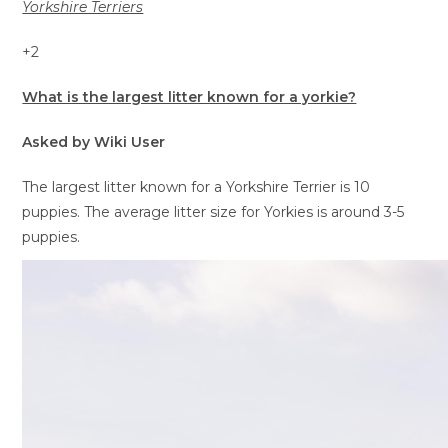
Yorkshire Terriers
+2
What is the largest litter known for a yorkie?
Asked by Wiki User
The largest litter known for a Yorkshire Terrier is 10
puppies. The average litter size for Yorkies is around 3-5
puppies.