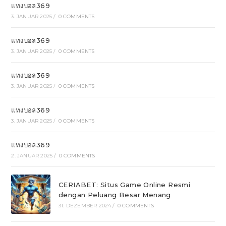
แทงบอล369
3. JANUAR 2025
/
0 COMMENTS
แทงบอล369
3. JANUAR 2025
/
0 COMMENTS
แทงบอล369
3. JANUAR 2025
/
0 COMMENTS
แทงบอล369
3. JANUAR 2025
/
0 COMMENTS
แทงบอล369
2. JANUAR 2025
/
0 COMMENTS
CERIABET: Situs Game Online Resmi
dengan Peluang Besar Menang
31. DEZEMBER 2024
/
0 COMMENTS