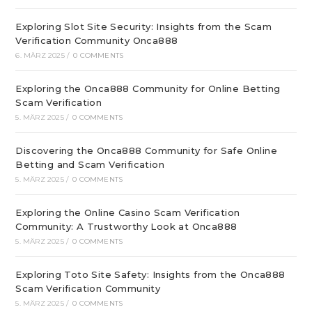
Exploring Slot Site Security: Insights from the Scam
Verification Community Onca888
6. MÄRZ 2025
/
0 COMMENTS
Exploring the Onca888 Community for Online Betting
Scam Verification
5. MÄRZ 2025
/
0 COMMENTS
Discovering the Onca888 Community for Safe Online
Betting and Scam Verification
5. MÄRZ 2025
/
0 COMMENTS
Exploring the Online Casino Scam Verification
Community: A Trustworthy Look at Onca888
5. MÄRZ 2025
/
0 COMMENTS
Exploring Toto Site Safety: Insights from the Onca888
Scam Verification Community
5. MÄRZ 2025
/
0 COMMENTS