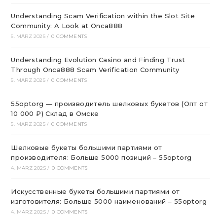
Understanding Scam Verification within the Slot Site
Community: A Look at Onca888
5. MÄRZ 2025
/
0 COMMENTS
Understanding Evolution Casino and Finding Trust
Through Onca888 Scam Verification Community
5. MÄRZ 2025
/
0 COMMENTS
55optorg — производитель шелковых букетов (Опт от
10 000 ₽) Склад в Омске
5. MÄRZ 2025
/
0 COMMENTS
Шелковые букеты большими партиями от
производителя: Больше 5000 позиций – 55optorg
4. MÄRZ 2025
/
0 COMMENTS
Искусственные букеты большими партиями от
изготовителя: Больше 5000 наименований – 55optorg
4. MÄRZ 2025
/
0 COMMENTS