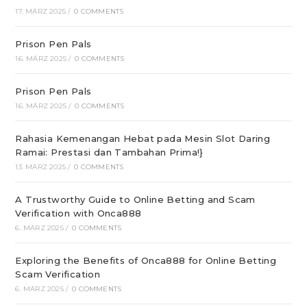
17. MÄRZ 2025
/
0 COMMENTS
Prison Pen Pals
16. MÄRZ 2025
/
0 COMMENTS
Prison Pen Pals
16. MÄRZ 2025
/
0 COMMENTS
Rahasia Kemenangan Hebat pada Mesin Slot Daring
Ramai: Prestasi dan Tambahan Prima!}
13. MÄRZ 2025
/
0 COMMENTS
A Trustworthy Guide to Online Betting and Scam
Verification with Onca888
6. MÄRZ 2025
/
0 COMMENTS
Exploring the Benefits of Onca888 for Online Betting
Scam Verification
6. MÄRZ 2025
/
0 COMMENTS