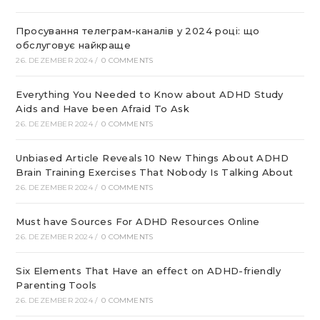
Просування телеграм-каналів у 2024 році: що
обслуговує найкраще
26. DEZEMBER 2024
/
0 COMMENTS
Everything You Needed to Know about ADHD Study
Aids and Have been Afraid To Ask
26. DEZEMBER 2024
/
0 COMMENTS
Unbiased Article Reveals 10 New Things About ADHD
Brain Training Exercises That Nobody Is Talking About
26. DEZEMBER 2024
/
0 COMMENTS
Must have Sources For ADHD Resources Online
26. DEZEMBER 2024
/
0 COMMENTS
Six Elements That Have an effect on ADHD-friendly
Parenting Tools
26. DEZEMBER 2024
/
0 COMMENTS