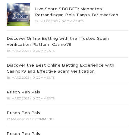
Live Score SBOBET: Menonton
Pertandingan Bola Tanpa Terlewatkan
22. MÄRZ 2025
/
0 COMMENTS
Discover Online Betting with the Trusted Scam
Verification Platform Casino79
18. MÄRZ 2025
/
0 COMMENTS
Discover the Best Online Betting Experience with
Casino79 and Effective Scam Verification
18. MÄRZ 2025
/
0 COMMENTS
Prison Pen Pals
18. MÄRZ 2025
/
0 COMMENTS
Prison Pen Pals
17. MÄRZ 2025
/
0 COMMENTS
Prison Pen Pals