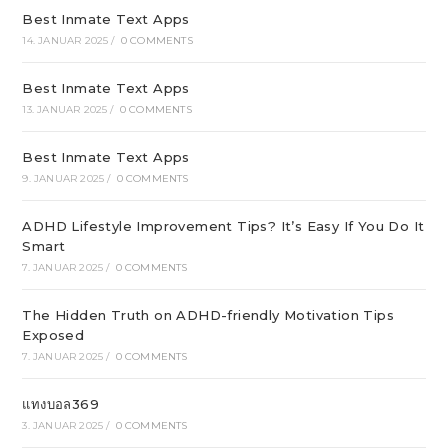
Best Inmate Text Apps
14. JANUAR 2025
/
0 COMMENTS
Best Inmate Text Apps
13. JANUAR 2025
/
0 COMMENTS
Best Inmate Text Apps
9. JANUAR 2025
/
0 COMMENTS
ADHD Lifestyle Improvement Tips? It’s Easy If You Do It
Smart
7. JANUAR 2025
/
0 COMMENTS
The Hidden Truth on ADHD-friendly Motivation Tips
Exposed
7. JANUAR 2025
/
0 COMMENTS
แทงบอล369
3. JANUAR 2025
/
0 COMMENTS