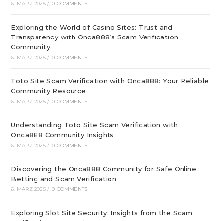
6. MÄRZ 2025
/
0 COMMENTS
Exploring the World of Casino Sites: Trust and
Transparency with Onca888’s Scam Verification
Community
6. MÄRZ 2025
/
0 COMMENTS
Toto Site Scam Verification with Onca888: Your Reliable
Community Resource
6. MÄRZ 2025
/
0 COMMENTS
Understanding Toto Site Scam Verification with
Onca888 Community Insights
6. MÄRZ 2025
/
0 COMMENTS
Discovering the Onca888 Community for Safe Online
Betting and Scam Verification
6. MÄRZ 2025
/
0 COMMENTS
Exploring Slot Site Security: Insights from the Scam