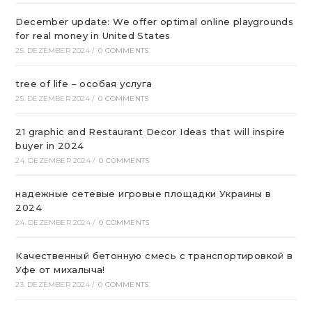
December update: We offer optimal online playgrounds
for real money in United States
25. DEZEMBER 2024
/
0 COMMENTS
tree of life – особая услуга
25. DEZEMBER 2024
/
0 COMMENTS
21 graphic and Restaurant Decor Ideas that will inspire
buyer in 2024
24. DEZEMBER 2024
/
0 COMMENTS
надежные сетевые игровые площадки Украины в
2024
24. DEZEMBER 2024
/
0 COMMENTS
Качественный бетонную смесь с транспортировкой в
Уфе от михалыча!
23. DEZEMBER 2024
/
0 COMMENTS