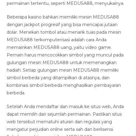
permainan tertentu, seperti MEDUSA88, menyukainya.
Beberapa kasino bahkan memiliki mesin MEDUSA88
dengan jackpot progresif yang bisa mencapai jutaan
dolar. Menekan tombol atau menarik tuas pada mesin
MEDUSA88 terkomputerisasi adalah cara Anda
memainkan MEDUSA88 uang, yaitu video game.
Pemain harus mencocokkan simbol yang muncul pada
gulungan mesin MEDUSA88 untuk memenangkan
hadiah. Setiap gulungan mesin MEDUSA88 memiliki
simbol berbeda yang ditampilkan di atasnya, dan
kombinasi simbol berbeda menghasilkan pembayaran
berbeda.
Setelah Anda mendaftar dan masuk ke situs web, Anda
dapat memilih dari sejumlah permainan. Pastikan situs
web tersebut mematuhi aturan dan regulasi yang
mengatur perjudian online serta sah dan berlisensi.