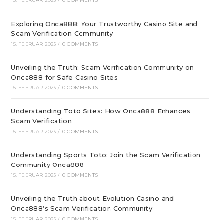
15. FEBRUAR 2025
/
0 COMMENTS
Exploring Onca888: Your Trustworthy Casino Site and
Scam Verification Community
15. FEBRUAR 2025
/
0 COMMENTS
Unveiling the Truth: Scam Verification Community on
Onca888 for Safe Casino Sites
15. FEBRUAR 2025
/
0 COMMENTS
Understanding Toto Sites: How Onca888 Enhances
Scam Verification
15. FEBRUAR 2025
/
0 COMMENTS
Understanding Sports Toto: Join the Scam Verification
Community Onca888
15. FEBRUAR 2025
/
0 COMMENTS
Unveiling the Truth about Evolution Casino and
Onca888’s Scam Verification Community
15. FEBRUAR 2025
/
0 COMMENTS