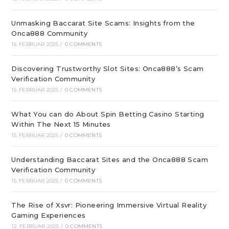
Unmasking Baccarat Site Scams: Insights from the
Onca888 Community
15. FEBRUAR 2025
/
0 COMMENTS
Discovering Trustworthy Slot Sites: Onca888’s Scam
Verification Community
15. FEBRUAR 2025
/
0 COMMENTS
What You can do About Spin Betting Casino Starting
Within The Next 15 Minutes
15. FEBRUAR 2025
/
0 COMMENTS
Understanding Baccarat Sites and the Onca888 Scam
Verification Community
15. FEBRUAR 2025
/
0 COMMENTS
The Rise of Xsvr: Pioneering Immersive Virtual Reality
Gaming Experiences
12. FEBRUAR 2025
/
0 COMMENTS