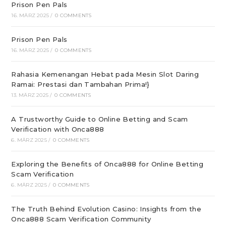
Prison Pen Pals
16. MÄRZ 2025
/
0 COMMENTS
Prison Pen Pals
16. MÄRZ 2025
/
0 COMMENTS
Rahasia Kemenangan Hebat pada Mesin Slot Daring
Ramai: Prestasi dan Tambahan Prima!}
13. MÄRZ 2025
/
0 COMMENTS
A Trustworthy Guide to Online Betting and Scam
Verification with Onca888
6. MÄRZ 2025
/
0 COMMENTS
Exploring the Benefits of Onca888 for Online Betting
Scam Verification
6. MÄRZ 2025
/
0 COMMENTS
The Truth Behind Evolution Casino: Insights from the
Onca888 Scam Verification Community