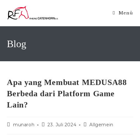
Zum
Inhalt
Menü
springen
Blog
Apa yang Membuat MEDUSA88
Berbeda dari Platform Game
Lain?
Beitrags-
Beitrag
Beitrags-
munaroh
23. Juli 2024
Allgemein
Autor:
veröffentlicht:
Kategorie: