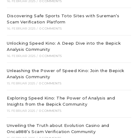
16. FEBRUAR 2025
/
0 COMMENTS
Discovering Safe Sports Toto Sites with Sureman’s
Scam Verification Platform
16. FEBRUAR 2025
/
0 COMMENTS
Unlocking Speed Kino: A Deep Dive into the Bepick
Analysis Community
16. FEBRUAR 2025
/
0 COMMENTS
Unleashing the Power of Speed Kino: Join the Bepick
Analysis Community
15. FEBRUAR 2025
/
0 COMMENTS
Exploring Speed Kino: The Power of Analysis and
Insights from the Bepick Community
15. FEBRUAR 2025
/
0 COMMENTS
Unveiling the Truth about Evolution Casino and
Onca888’s Scam Verification Community