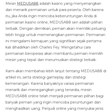
Mesin
MEDUSA88
adalah kasino yang menyenangkan
dan menarik permainan untuk para peserta. Oleh karena
itu, jika Anda ingin mencoba keberuntungan Anda di
permainan kasino online, MEDUSA88 sen adalah pilihan
terbaik. Dengan demikian, pemain akan memiliki peluang
lebih tinggi untuk memenangkan permainan. Permainan
ini mengalami kemajuan yang signifikan sejak pertama
kali dihadirkan oleh Charles Fey. Mengetahui cara
permainan beroperasi akan membantu pemain memilih
mesin yang tepat dan merumuskan strategi terbaik.
Kami akan membahas lebih lanjut tentang MEDUSA88 di
artikel ini, serta strategi gameplay dan strategi
kemenangan. Karena banyaknya variasi permainan
menarik dan menegangkan yang tersedia, mesin
MEDUSA88 online telah menjadi permainan pilihan bagi
banyak pemain yang ingin mencoba peruntungan dan
menghasilkan uang. Penjudi online yang menyukai jenis