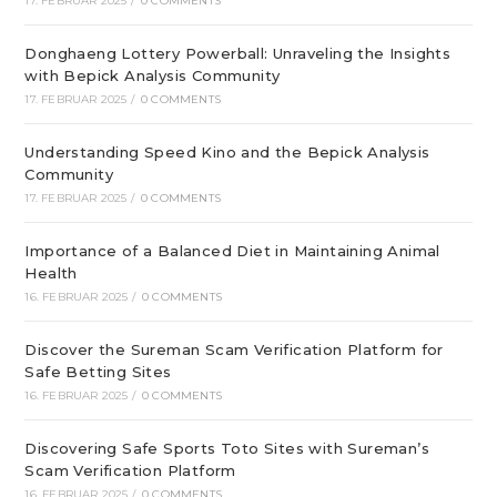
17. FEBRUAR 2025
/
0 COMMENTS
Donghaeng Lottery Powerball: Unraveling the Insights
with Bepick Analysis Community
17. FEBRUAR 2025
/
0 COMMENTS
Understanding Speed Kino and the Bepick Analysis
Community
17. FEBRUAR 2025
/
0 COMMENTS
Importance of a Balanced Diet in Maintaining Animal
Health
16. FEBRUAR 2025
/
0 COMMENTS
Discover the Sureman Scam Verification Platform for
Safe Betting Sites
16. FEBRUAR 2025
/
0 COMMENTS
Discovering Safe Sports Toto Sites with Sureman’s
Scam Verification Platform
16. FEBRUAR 2025
/
0 COMMENTS