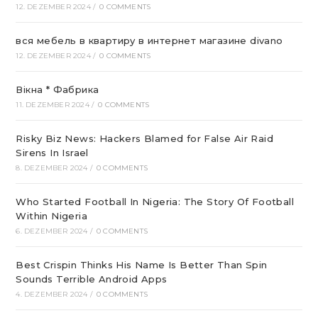
12. DEZEMBER 2024
/
0 COMMENTS
вся мебель в квартиру в интернет магазине divano
12. DEZEMBER 2024
/
0 COMMENTS
Вікна * Фабрика
11. DEZEMBER 2024
/
0 COMMENTS
Risky Biz News: Hackers Blamed for False Air Raid
Sirens In Israel
8. DEZEMBER 2024
/
0 COMMENTS
Who Started Football In Nigeria: The Story Of Football
Within Nigeria
6. DEZEMBER 2024
/
0 COMMENTS
Best Crispin Thinks His Name Is Better Than Spin
Sounds Terrible Android Apps
4. DEZEMBER 2024
/
0 COMMENTS