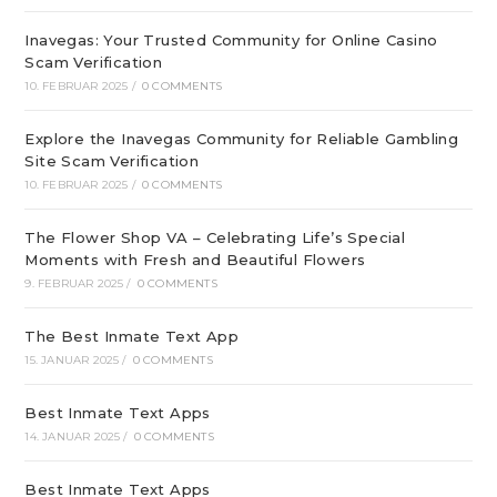
Inavegas: Your Trusted Community for Online Casino
Scam Verification
10. FEBRUAR 2025
/
0 COMMENTS
Explore the Inavegas Community for Reliable Gambling
Site Scam Verification
10. FEBRUAR 2025
/
0 COMMENTS
The Flower Shop VA – Celebrating Life’s Special
Moments with Fresh and Beautiful Flowers
9. FEBRUAR 2025
/
0 COMMENTS
The Best Inmate Text App
15. JANUAR 2025
/
0 COMMENTS
Best Inmate Text Apps
14. JANUAR 2025
/
0 COMMENTS
Best Inmate Text Apps