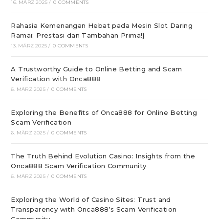
16. MÄRZ 2025
/
0 COMMENTS
Rahasia Kemenangan Hebat pada Mesin Slot Daring
Ramai: Prestasi dan Tambahan Prima!}
13. MÄRZ 2025
/
0 COMMENTS
A Trustworthy Guide to Online Betting and Scam
Verification with Onca888
6. MÄRZ 2025
/
0 COMMENTS
Exploring the Benefits of Onca888 for Online Betting
Scam Verification
6. MÄRZ 2025
/
0 COMMENTS
The Truth Behind Evolution Casino: Insights from the
Onca888 Scam Verification Community
6. MÄRZ 2025
/
0 COMMENTS
Exploring the World of Casino Sites: Trust and
Transparency with Onca888’s Scam Verification