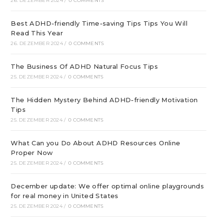
26. DEZEMBER 2024
/
0 COMMENTS
Best ADHD-friendly Time-saving Tips Tips You Will
Read This Year
26. DEZEMBER 2024
/
0 COMMENTS
The Business Of ADHD Natural Focus Tips
25. DEZEMBER 2024
/
0 COMMENTS
The Hidden Mystery Behind ADHD-friendly Motivation
Tips
25. DEZEMBER 2024
/
0 COMMENTS
What Can you Do About ADHD Resources Online
Proper Now
25. DEZEMBER 2024
/
0 COMMENTS
December update: We offer optimal online playgrounds
for real money in United States
25. DEZEMBER 2024
/
0 COMMENTS