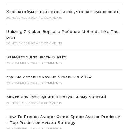
Хлопчатобумажная ветошь: все, что вам нужно знать
29. NOVEMBER 2024
/
0 COMMENTS
Utilizing 7 Kraken Зеркало Рабочее Methods Like The
pros
28. NOVEMBER 2024
/
0 COMMENTS
Эвакуатор для частных авто
27. NOVEMBER 2024
/
0 COMMENTS
лучшие сетевые казино Украины в 2024
27. NOVEMBER 2024
/
0 COMMENTS
Мийки для кухні купити в віртуальному магазині
26. NOVEMBER 2024
/
0 COMMENTS
How To Predict Aviator Game: Spribe Aviator Predictor
– Top Prediction Aviator Strategy
25. NOVEMBER 2024
/
0 COMMENTS