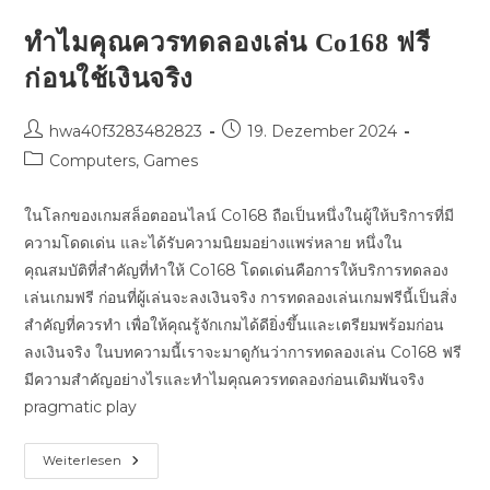
ทดลอง
เล่น
Co168
ทำไมคุณควรทดลองเล่น Co168 ฟรี
ฟรี
ก่อนใช้เงินจริง
Beitrags-
Beitrag
hwa40f3283482823
19. Dezember 2024
Autor:
veröffentlicht:
Beitrags-
Computers, Games
Kategorie:
ในโลกของเกมสล็อตออนไลน์ Co168 ถือเป็นหนึ่งในผู้ให้บริการที่มี
ความโดดเด่น และได้รับความนิยมอย่างแพร่หลาย หนึ่งใน
คุณสมบัติที่สำคัญที่ทำให้ Co168 โดดเด่นคือการให้บริการทดลอง
เล่นเกมฟรี ก่อนที่ผู้เล่นจะลงเงินจริง การทดลองเล่นเกมฟรีนี้เป็นสิ่ง
สำคัญที่ควรทำ เพื่อให้คุณรู้จักเกมได้ดียิ่งขึ้นและเตรียมพร้อมก่อน
ลงเงินจริง ในบทความนี้เราจะมาดูกันว่าการทดลองเล่น Co168 ฟรี
มีความสำคัญอย่างไรและทำไมคุณควรทดลองก่อนเดิมพันจริง
pragmatic play
ทำไม
Weiterlesen
คุณ