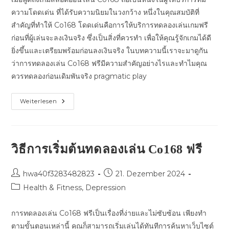
ความโดดเด่น ที่ได้รับความนิยมในวงกว้าง หนึ่งในคุณสมบัติที่
สำคัญที่ทำให้ Co168 โดดเด่นคือการให้บริการทดลองเล่นเกมฟรี
ก่อนที่ผู้เล่นจะลงเงินจริง ซึ่งเป็นสิ่งที่ควรทำ เพื่อให้คุณรู้จักเกมได้ดี
ยิ่งขึ้นและเตรียมพร้อมก่อนลงเงินจริง ในบทความนี้เราจะมาดูกัน
ว่าการทดลองเล่น Co168 ฟรีมีความสำคัญอย่างไรและทำไมคุณ
ควรทดลองก่อนเดิมพันจริง pragmatic play
ทำไม
Weiterlesen
คุณ
ควร
ทดลอง
เล่น
Co168
ฟรี
วิธีการเริ่มต้นทดลองเล่น Co168 ฟรี
ก่อน
ใช้
เงิน
Beitrags-
Beitrag
จริง
hwa40f3283482823
21. Dezember 2024
Autor:
veröffentlicht:
Beitrags-
Health & Fitness, Depression
Kategorie:
การทดลองเล่น Co168 ฟรีเป็นเรื่องที่ง่ายและไม่ซับซ้อน เพียงทำ
ตามขั้นตอนเหล่านี้ คุณก็สามารถเริ่มเล่นได้ทันทีการค้นหาเว็บไซต์