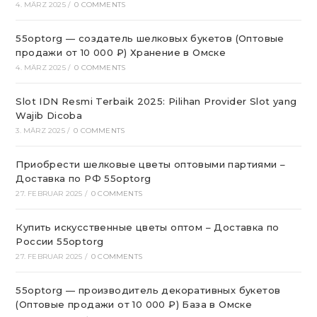
4. MÄRZ 2025
/
0 COMMENTS
55optorg — создатель шелковых букетов (Оптовые
продажи от 10 000 ₽) Хранение в Омске
4. MÄRZ 2025
/
0 COMMENTS
Slot IDN Resmi Terbaik 2025: Pilihan Provider Slot yang
Wajib Dicoba
3. MÄRZ 2025
/
0 COMMENTS
Приобрести шелковые цветы оптовыми партиями –
Доставка по РФ 55optorg
27. FEBRUAR 2025
/
0 COMMENTS
Купить искусственные цветы оптом – Доставка по
России 55optorg
27. FEBRUAR 2025
/
0 COMMENTS
55optorg — производитель декоративных букетов
(Оптовые продажи от 10 000 ₽) База в Омске