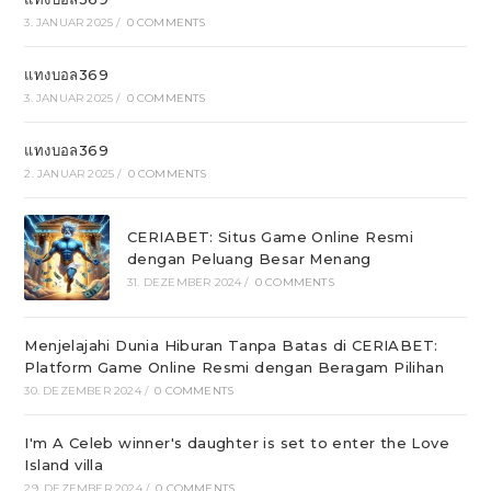
3. JANUAR 2025
/
0 COMMENTS
แทงบอล369
3. JANUAR 2025
/
0 COMMENTS
แทงบอล369
2. JANUAR 2025
/
0 COMMENTS
CERIABET: Situs Game Online Resmi
dengan Peluang Besar Menang
31. DEZEMBER 2024
/
0 COMMENTS
Menjelajahi Dunia Hiburan Tanpa Batas di CERIABET:
Platform Game Online Resmi dengan Beragam Pilihan
30. DEZEMBER 2024
/
0 COMMENTS
I'm A Celeb winner's daughter is set to enter the Love
Island villa
29. DEZEMBER 2024
/
0 COMMENTS