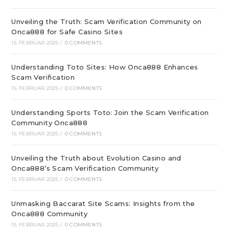
Unveiling the Truth: Scam Verification Community on
Onca888 for Safe Casino Sites
15. FEBRUAR 2025
/
0 COMMENTS
Understanding Toto Sites: How Onca888 Enhances
Scam Verification
15. FEBRUAR 2025
/
0 COMMENTS
Understanding Sports Toto: Join the Scam Verification
Community Onca888
15. FEBRUAR 2025
/
0 COMMENTS
Unveiling the Truth about Evolution Casino and
Onca888’s Scam Verification Community
15. FEBRUAR 2025
/
0 COMMENTS
Unmasking Baccarat Site Scams: Insights from the
Onca888 Community
15. FEBRUAR 2025
/
0 COMMENTS