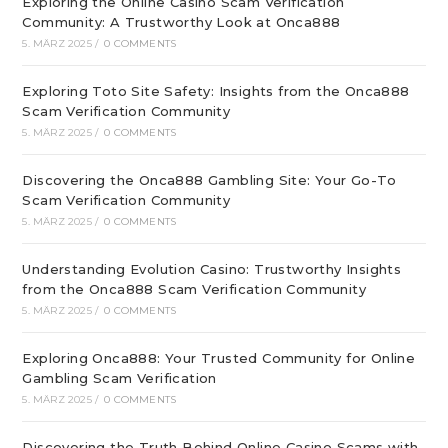
Exploring the Online Casino Scam Verification
Community: A Trustworthy Look at Onca888
5. MÄRZ 2025
/
0 COMMENTS
Exploring Toto Site Safety: Insights from the Onca888
Scam Verification Community
5. MÄRZ 2025
/
0 COMMENTS
Discovering the Onca888 Gambling Site: Your Go-To
Scam Verification Community
5. MÄRZ 2025
/
0 COMMENTS
Understanding Evolution Casino: Trustworthy Insights
from the Onca888 Scam Verification Community
5. MÄRZ 2025
/
0 COMMENTS
Exploring Onca888: Your Trusted Community for Online
Gambling Scam Verification
5. MÄRZ 2025
/
0 COMMENTS
Discovering the Truth Behind Online Casino Scams with