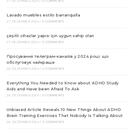
27. DEZEMBER 2024
/
0 COMMENTS
Lavado muebles estilo barranquilla
27. DEZEMBER 2024
/
0 COMMENTS
çeşitli cihazlar yapısı için uygun sahip olan
27. DEZEMBER 2024
/
0 COMMENTS
Просування телеграм-каналів у 2024 році: що
обслуговує найкраще
26. DEZEMBER 2024
/
0 COMMENTS
Everything You Needed to Know about ADHD Study
Aids and Have been Afraid To Ask
26. DEZEMBER 2024
/
0 COMMENTS
Unbiased Article Reveals 10 New Things About ADHD
Brain Training Exercises That Nobody Is Talking About
26. DEZEMBER 2024
/
0 COMMENTS