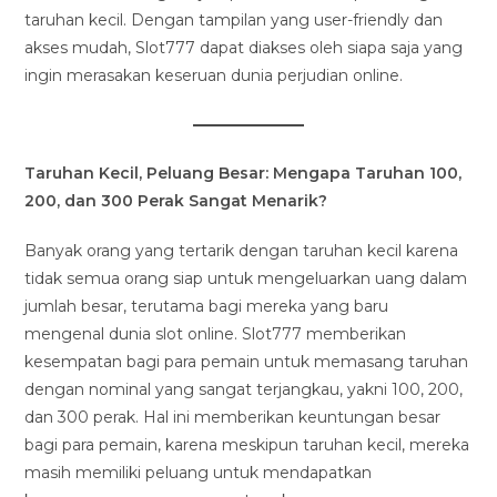
taruhan kecil. Dengan tampilan yang user-friendly dan
akses mudah, Slot777 dapat diakses oleh siapa saja yang
ingin merasakan keseruan dunia perjudian online.
Taruhan Kecil, Peluang Besar: Mengapa Taruhan 100,
200, dan 300 Perak Sangat Menarik?
Banyak orang yang tertarik dengan taruhan kecil karena
tidak semua orang siap untuk mengeluarkan uang dalam
jumlah besar, terutama bagi mereka yang baru
mengenal dunia slot online. Slot777 memberikan
kesempatan bagi para pemain untuk memasang taruhan
dengan nominal yang sangat terjangkau, yakni 100, 200,
dan 300 perak. Hal ini memberikan keuntungan besar
bagi para pemain, karena meskipun taruhan kecil, mereka
masih memiliki peluang untuk mendapatkan