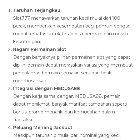
Taruhan Terjangkau
Slot777 menawarkan taruhan kecil mulai dari 100
perak, memberikan kesempatan bagi pemain dengan
modal terbatas untuk tetap bisa bermain dan meraih
keuntungan.
Ragam Permainan Slot
Dengan banyaknya pilihan permainan slot yang dapat
dipilih, pemain dapat merasakan variasi yang membuat
pengalaman bermain semakin seru dan tidak
membosankan.
Integrasi dengan MEDUSA88
Dengan kerja sama dengan MEDUSA88, pemain
dapat menikmati banyak manfaat tambahan seperti
bonus, promo menarik, dan kemudahan dalam
transaksi.
Peluang Menang Jackpot
Meskipun taruhan dimulai dari nominal yang kecil,