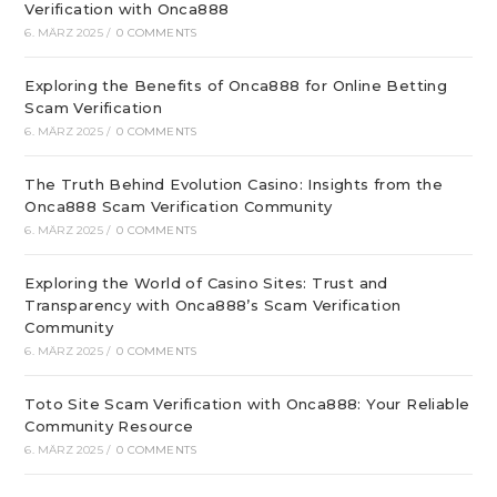
Verification with Onca888
6. MÄRZ 2025
/
0 COMMENTS
Exploring the Benefits of Onca888 for Online Betting
Scam Verification
6. MÄRZ 2025
/
0 COMMENTS
The Truth Behind Evolution Casino: Insights from the
Onca888 Scam Verification Community
6. MÄRZ 2025
/
0 COMMENTS
Exploring the World of Casino Sites: Trust and
Transparency with Onca888’s Scam Verification
Community
6. MÄRZ 2025
/
0 COMMENTS
Toto Site Scam Verification with Onca888: Your Reliable
Community Resource
6. MÄRZ 2025
/
0 COMMENTS