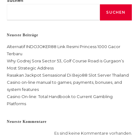
Suchen
SUCHEN
Neueste Beiträge
Alternatif INDOJOKER88 Link Resmi Princess 1000 Gacor
Terbaru
Why Godrej Sora Sector 53, Golf Course Road is Gurgaon’s
Most Strategic Address
Rasakan Jackpot Sensasional Di Bejo88 Slot Server Thailand
Casino on-line manual to games, payments, bonuses, and
system features
Casino On-line: Total Handbook to Current Gambling
Platforms
Neueste Kommentare
Es sind keine Kommentare vorhanden.