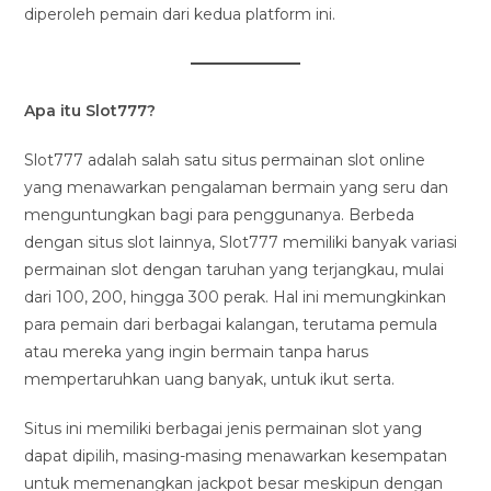
diperoleh pemain dari kedua platform ini.
Apa itu Slot777?
Slot777 adalah salah satu situs permainan slot online
yang menawarkan pengalaman bermain yang seru dan
menguntungkan bagi para penggunanya. Berbeda
dengan situs slot lainnya, Slot777 memiliki banyak variasi
permainan slot dengan taruhan yang terjangkau, mulai
dari 100, 200, hingga 300 perak. Hal ini memungkinkan
para pemain dari berbagai kalangan, terutama pemula
atau mereka yang ingin bermain tanpa harus
mempertaruhkan uang banyak, untuk ikut serta.
Situs ini memiliki berbagai jenis permainan slot yang
dapat dipilih, masing-masing menawarkan kesempatan
untuk memenangkan jackpot besar meskipun dengan