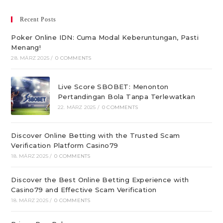
Recent Posts
Poker Online IDN: Cuma Modal Keberuntungan, Pasti
Menang!
28. MÄRZ 2025
/
0 COMMENTS
Live Score SBOBET: Menonton
Pertandingan Bola Tanpa Terlewatkan
22. MÄRZ 2025
/
0 COMMENTS
Discover Online Betting with the Trusted Scam
Verification Platform Casino79
18. MÄRZ 2025
/
0 COMMENTS
Discover the Best Online Betting Experience with
Casino79 and Effective Scam Verification
18. MÄRZ 2025
/
0 COMMENTS