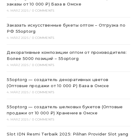
заказы от 10 000 ₽) База в Омске
4. MÄRZ 2025
/
0 COMMENTS
Заказать искусственные букеты оптом – Отгрузка по
РФ 55optorg
4. MÄRZ 2025
/
0 COMMENTS
Декоративные композиции оптом от производителя:
Более 5000 позиций – 55optorg
4. MÄRZ 2025
/
0 COMMENTS
55optorg — создатель декоративных цветов
(Оптовые продажи от 10 000 ₽) База в Омске
4. MÄRZ 2025
/
0 COMMENTS
55optorg — создатель шелковых букетов (Оптовые
продажи от 10 000 ₽) Хранение в Омске
4. MÄRZ 2025
/
0 COMMENTS
Slot IDN Resmi Terbaik 2025: Pilihan Provider Slot yang