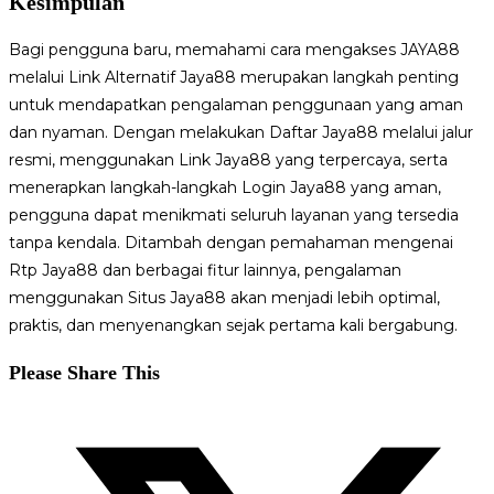
Kesimpulan
Bagi pengguna baru, memahami cara mengakses JAYA88
melalui Link Alternatif Jaya88 merupakan langkah penting
untuk mendapatkan pengalaman penggunaan yang aman
dan nyaman. Dengan melakukan Daftar Jaya88 melalui jalur
resmi, menggunakan Link Jaya88 yang terpercaya, serta
menerapkan langkah-langkah Login Jaya88 yang aman,
pengguna dapat menikmati seluruh layanan yang tersedia
tanpa kendala. Ditambah dengan pemahaman mengenai
Rtp Jaya88 dan berbagai fitur lainnya, pengalaman
menggunakan Situs Jaya88 akan menjadi lebih optimal,
praktis, dan menyenangkan sejak pertama kali bergabung.
Diesen
Please Share This
Inhalt
Öffnet
teilen
in
einem