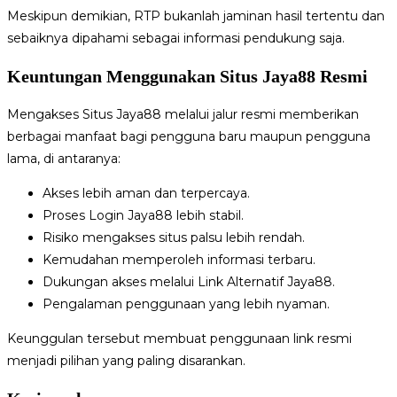
Meskipun demikian, RTP bukanlah jaminan hasil tertentu dan
sebaiknya dipahami sebagai informasi pendukung saja.
Keuntungan Menggunakan Situs Jaya88 Resmi
Mengakses Situs Jaya88 melalui jalur resmi memberikan
berbagai manfaat bagi pengguna baru maupun pengguna
lama, di antaranya:
Akses lebih aman dan terpercaya.
Proses Login Jaya88 lebih stabil.
Risiko mengakses situs palsu lebih rendah.
Kemudahan memperoleh informasi terbaru.
Dukungan akses melalui Link Alternatif Jaya88.
Pengalaman penggunaan yang lebih nyaman.
Keunggulan tersebut membuat penggunaan link resmi
menjadi pilihan yang paling disarankan.