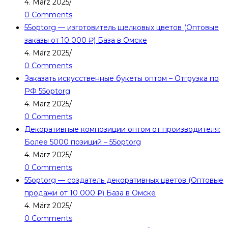
4. März 2025
/
0 Comments
55optorg — изготовитель шелковых цветов (Оптовые
заказы от 10 000 ₽) База в Омске
4. März 2025
/
0 Comments
Заказать искусственные букеты оптом – Отгрузка по
РФ 55optorg
4. März 2025
/
0 Comments
Декоративные композиции оптом от производителя:
Более 5000 позиций – 55optorg
4. März 2025
/
0 Comments
55optorg — создатель декоративных цветов (Оптовые
продажи от 10 000 ₽) База в Омске
4. März 2025
/
0 Comments