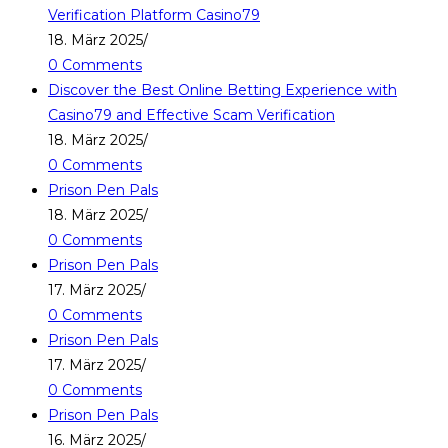
Verification Platform Casino79
18. März 2025
/
0 Comments
Discover the Best Online Betting Experience with
Casino79 and Effective Scam Verification
18. März 2025
/
0 Comments
Prison Pen Pals
18. März 2025
/
0 Comments
Prison Pen Pals
17. März 2025
/
0 Comments
Prison Pen Pals
17. März 2025
/
0 Comments
Prison Pen Pals
16. März 2025
/