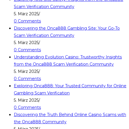
Scam Verification Community
5. März 2025
/
0 Comments
Discovering the Onca888 Gambling Site: Your Go-To
Scam Verification Community
5. März 2025
/
0 Comments
Understanding Evolution Casino: Trustworthy Insights
from the Onca888 Scam Verification Community
5. März 2025
/
0 Comments
Exploring Onca888: Your Trusted Community for Online
Gambling Scam Verification
5. März 2025
/
0 Comments
Discovering the Truth Behind Online Casino Scams with
the Onca888 Community
5. März 2025
/