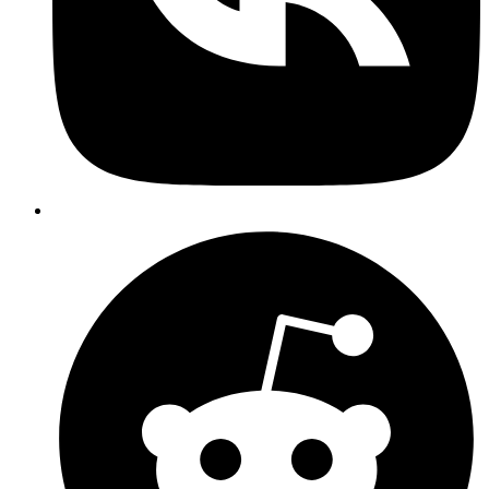
Öffnet
in
einem
neuen
Fenster