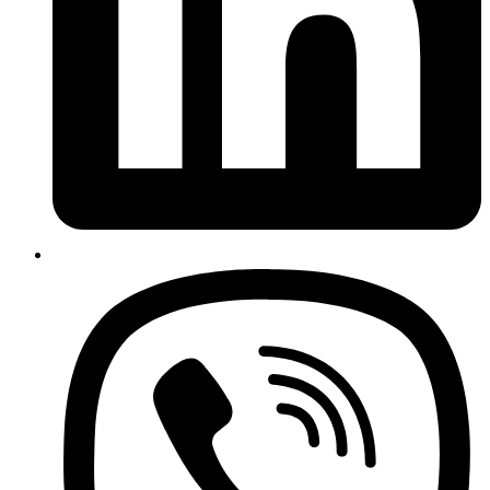
Öffnet
in
einem
neuen
Fenster