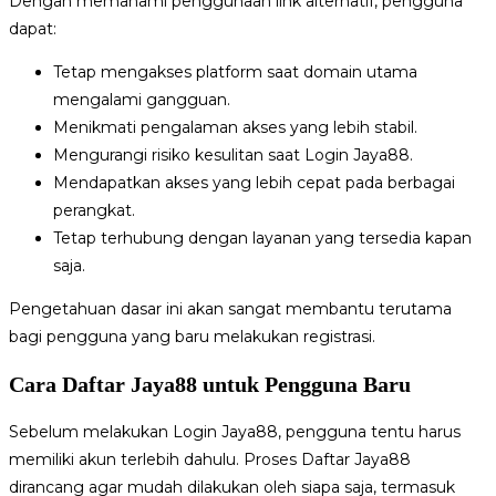
Dengan memahami penggunaan link alternatif, pengguna
dapat:
Tetap mengakses platform saat domain utama
mengalami gangguan.
Menikmati pengalaman akses yang lebih stabil.
Mengurangi risiko kesulitan saat Login Jaya88.
Mendapatkan akses yang lebih cepat pada berbagai
perangkat.
Tetap terhubung dengan layanan yang tersedia kapan
saja.
Pengetahuan dasar ini akan sangat membantu terutama
bagi pengguna yang baru melakukan registrasi.
Cara Daftar Jaya88 untuk Pengguna Baru
Sebelum melakukan Login Jaya88, pengguna tentu harus
memiliki akun terlebih dahulu. Proses Daftar Jaya88
dirancang agar mudah dilakukan oleh siapa saja, termasuk