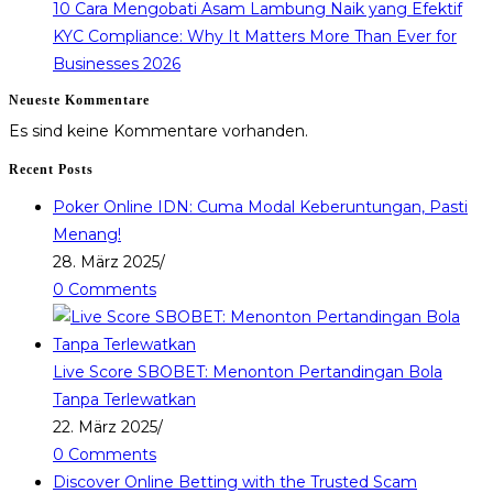
10 Cara Mengobati Asam Lambung Naik yang Efektif
KYC Compliance: Why It Matters More Than Ever for
Businesses 2026
Neueste Kommentare
Es sind keine Kommentare vorhanden.
Recent Posts
Poker Online IDN: Cuma Modal Keberuntungan, Pasti
Menang!
28. März 2025
/
0 Comments
Live Score SBOBET: Menonton Pertandingan Bola
Tanpa Terlewatkan
22. März 2025
/
0 Comments
Discover Online Betting with the Trusted Scam