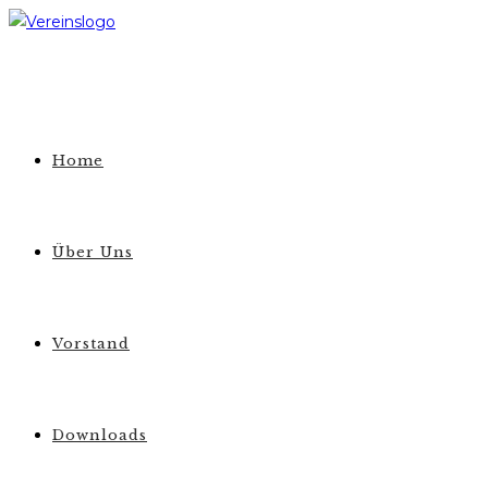
Zum
Inhalt
springen
Home
Über Uns
Vorstand
Downloads