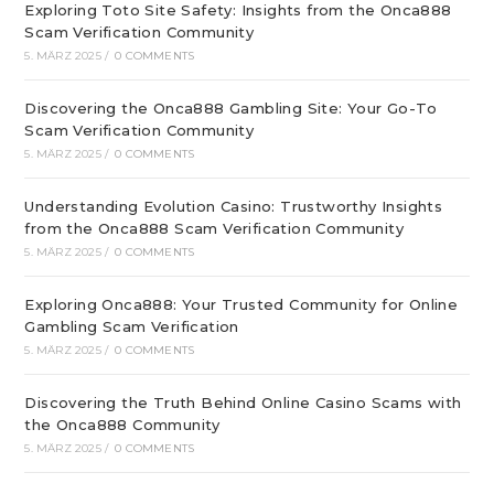
Exploring Toto Site Safety: Insights from the Onca888
Scam Verification Community
5. MÄRZ 2025
/
0 COMMENTS
Discovering the Onca888 Gambling Site: Your Go-To
Scam Verification Community
5. MÄRZ 2025
/
0 COMMENTS
Understanding Evolution Casino: Trustworthy Insights
from the Onca888 Scam Verification Community
5. MÄRZ 2025
/
0 COMMENTS
Exploring Onca888: Your Trusted Community for Online
Gambling Scam Verification
5. MÄRZ 2025
/
0 COMMENTS
Discovering the Truth Behind Online Casino Scams with
the Onca888 Community
5. MÄRZ 2025
/
0 COMMENTS