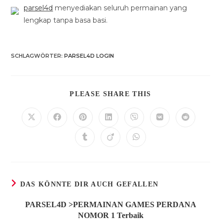
parsel4d
menyediakan seluruh permainan yang
lengkap tanpa basa basi.
SCHLAGWÖRTER
:
PARSEL4D LOGIN
DIESEN
PLEASE SHARE THIS
INHALT
TEILEN
Öffnet
Öffnet
Öffnet
Öffnet
Öffnet
Öffnet
Öffnet
in
in
in
in
in
in
in
einem
einem
einem
einem
einem
einem
einem
Öffnet
Öffnet
Öffnet
neuen
neuen
neuen
neuen
neuen
neuen
neuen
in
in
in
Fenster
Fenster
Fenster
Fenster
Fenster
Fenster
Fenster
einem
einem
einem
neuen
neuen
neuen
Fenster
Fenster
Fenster
DAS KÖNNTE DIR AUCH GEFALLEN
PARSEL4D >PERMAINAN GAMES PERDANA
NOMOR 1 Terbaik