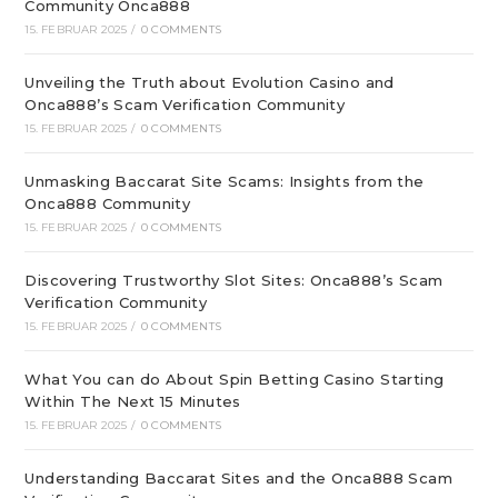
Community Onca888
15. FEBRUAR 2025
/
0 COMMENTS
Unveiling the Truth about Evolution Casino and
Onca888’s Scam Verification Community
15. FEBRUAR 2025
/
0 COMMENTS
Unmasking Baccarat Site Scams: Insights from the
Onca888 Community
15. FEBRUAR 2025
/
0 COMMENTS
Discovering Trustworthy Slot Sites: Onca888’s Scam
Verification Community
15. FEBRUAR 2025
/
0 COMMENTS
What You can do About Spin Betting Casino Starting
Within The Next 15 Minutes
15. FEBRUAR 2025
/
0 COMMENTS
Understanding Baccarat Sites and the Onca888 Scam