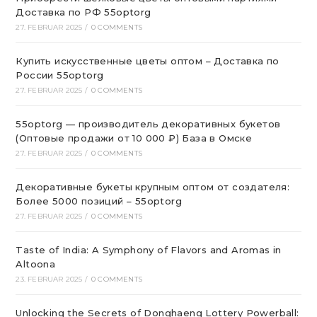
Доставка по РФ 55optorg
27. FEBRUAR 2025
/
0 COMMENTS
Купить искусственные цветы оптом – Доставка по
России 55optorg
27. FEBRUAR 2025
/
0 COMMENTS
55optorg — производитель декоративных букетов
(Оптовые продажи от 10 000 ₽) База в Омске
27. FEBRUAR 2025
/
0 COMMENTS
Декоративные букеты крупным оптом от создателя:
Более 5000 позиций – 55optorg
27. FEBRUAR 2025
/
0 COMMENTS
Taste of India: A Symphony of Flavors and Aromas in
Altoona
23. FEBRUAR 2025
/
0 COMMENTS
Unlocking the Secrets of Donghaeng Lottery Powerball: