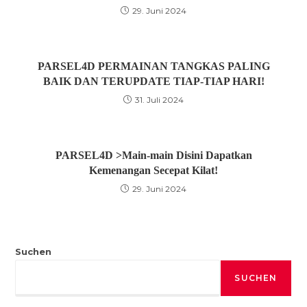
29. Juni 2024
PARSEL4D PERMAINAN TANGKAS PALING
BAIK DAN TERUPDATE TIAP-TIAP HARI!
31. Juli 2024
PARSEL4D >Main-main Disini Dapatkan
Kemenangan Secepat Kilat!
29. Juni 2024
Suchen
SUCHEN