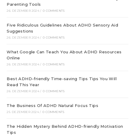
Parenting Tools
26. DEZEMBER 2024
/
0 COMMENTS
Five Ridiculous Guidelines About ADHD Sensory Aid
Suggestions
26. DEZEMBER 2024
/
0 COMMENTS
What Google Can Teach You About ADHD Resources
Online
26. DEZEMBER 2024
/
0 COMMENTS
Best ADHD-friendly Time-saving Tips Tips You Will
Read This Year
26. DEZEMBER 2024
/
0 COMMENTS
The Business Of ADHD Natural Focus Tips
25. DEZEMBER 2024
/
0 COMMENTS
The Hidden Mystery Behind ADHD-friendly Motivation
Tips