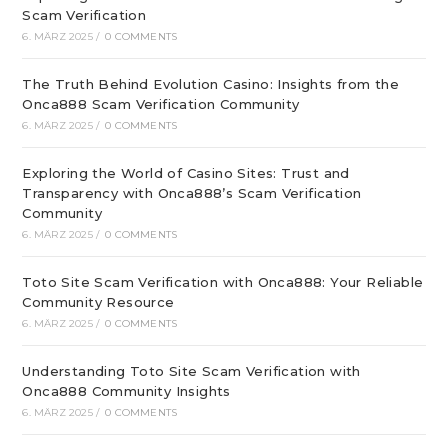
Scam Verification
6. MÄRZ 2025
/
0 COMMENTS
The Truth Behind Evolution Casino: Insights from the
Onca888 Scam Verification Community
6. MÄRZ 2025
/
0 COMMENTS
Exploring the World of Casino Sites: Trust and
Transparency with Onca888’s Scam Verification
Community
6. MÄRZ 2025
/
0 COMMENTS
Toto Site Scam Verification with Onca888: Your Reliable
Community Resource
6. MÄRZ 2025
/
0 COMMENTS
Understanding Toto Site Scam Verification with
Onca888 Community Insights
6. MÄRZ 2025
/
0 COMMENTS