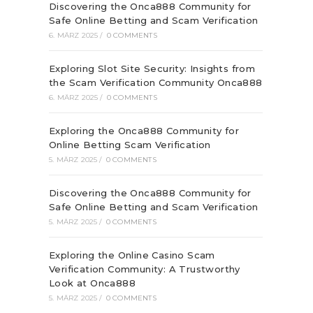
Discovering the Onca888 Community for
Safe Online Betting and Scam Verification
6. MÄRZ 2025
/
0 COMMENTS
Exploring Slot Site Security: Insights from
the Scam Verification Community Onca888
6. MÄRZ 2025
/
0 COMMENTS
Exploring the Onca888 Community for
Online Betting Scam Verification
5. MÄRZ 2025
/
0 COMMENTS
Discovering the Onca888 Community for
Safe Online Betting and Scam Verification
5. MÄRZ 2025
/
0 COMMENTS
Exploring the Online Casino Scam
Verification Community: A Trustworthy
Look at Onca888
5. MÄRZ 2025
/
0 COMMENTS