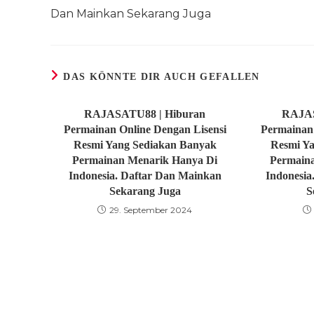
Dan Mainkan Sekarang Juga
DAS KÖNNTE DIR AUCH GEFALLEN
RAJASATU88 | Hiburan
RAJAS
Permainan Online Dengan Lisensi
Permainan 
Resmi Yang Sediakan Banyak
Resmi Y
Permainan Menarik Hanya Di
Permain
Indonesia. Daftar Dan Mainkan
Indonesia
Sekarang Juga
S
29. September 2024