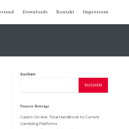
rstand
Downloads
Kontakt
Impressum
Suchen
SUCHEN
Neueste Beiträge
Casino On-line: Total Handbook to Current
Gambling Platforms