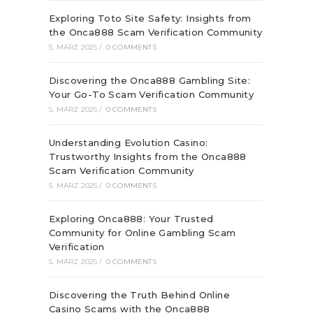
Exploring Toto Site Safety: Insights from
the Onca888 Scam Verification Community
5. MÄRZ 2025
/
0 COMMENTS
Discovering the Onca888 Gambling Site:
Your Go-To Scam Verification Community
5. MÄRZ 2025
/
0 COMMENTS
Understanding Evolution Casino:
Trustworthy Insights from the Onca888
Scam Verification Community
5. MÄRZ 2025
/
0 COMMENTS
Exploring Onca888: Your Trusted
Community for Online Gambling Scam
Verification
5. MÄRZ 2025
/
0 COMMENTS
Discovering the Truth Behind Online
Casino Scams with the Onca888