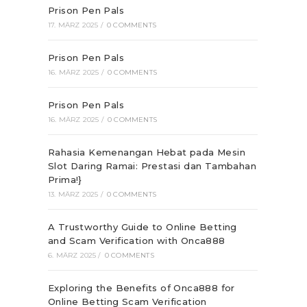
Prison Pen Pals
17. MÄRZ 2025
/
0 COMMENTS
Prison Pen Pals
16. MÄRZ 2025
/
0 COMMENTS
Prison Pen Pals
16. MÄRZ 2025
/
0 COMMENTS
Rahasia Kemenangan Hebat pada Mesin
Slot Daring Ramai: Prestasi dan Tambahan
Prima!}
13. MÄRZ 2025
/
0 COMMENTS
A Trustworthy Guide to Online Betting
and Scam Verification with Onca888
6. MÄRZ 2025
/
0 COMMENTS
Exploring the Benefits of Onca888 for
Online Betting Scam Verification