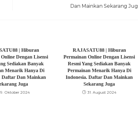
Dan Mainkan Sekarang Jug
ATU88 | Hiburan
RAJASATU88 | Hiburan
Online Dengan Lisensi
Permainan Online Dengan Lisensi
ang Sediakan Banyak
Resmi Yang Sediakan Banyak
an Menarik Hanya Di
Permainan Menarik Hanya Di
. Daftar Dan Mainkan
Indonesia. Daftar Dan Mainkan
ekarang Juga
Sekarang Juga
9. Oktober 2024
31. August 2024