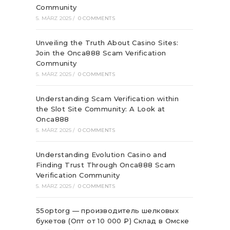
Community
5. MÄRZ 2025
/
0 COMMENTS
Unveiling the Truth About Casino Sites:
Join the Onca888 Scam Verification
Community
5. MÄRZ 2025
/
0 COMMENTS
Understanding Scam Verification within
the Slot Site Community: A Look at
Onca888
5. MÄRZ 2025
/
0 COMMENTS
Understanding Evolution Casino and
Finding Trust Through Onca888 Scam
Verification Community
5. MÄRZ 2025
/
0 COMMENTS
55optorg — производитель шелковых
букетов (Опт от 10 000 ₽) Склад в Омске