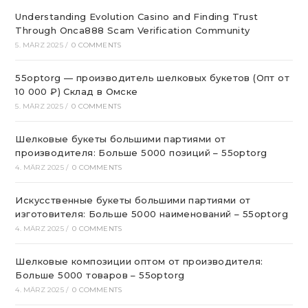
Understanding Evolution Casino and Finding Trust
Through Onca888 Scam Verification Community
5. MÄRZ 2025
/
0 COMMENTS
55optorg — производитель шелковых букетов (Опт от
10 000 ₽) Склад в Омске
5. MÄRZ 2025
/
0 COMMENTS
Шелковые букеты большими партиями от
производителя: Больше 5000 позиций – 55optorg
4. MÄRZ 2025
/
0 COMMENTS
Искусственные букеты большими партиями от
изготовителя: Больше 5000 наименований – 55optorg
4. MÄRZ 2025
/
0 COMMENTS
Шелковые композиции оптом от производителя:
Больше 5000 товаров – 55optorg
4. MÄRZ 2025
/
0 COMMENTS