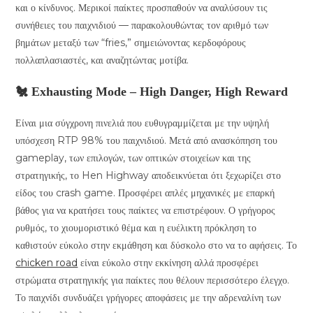
και ο κίνδυνος. Μερικοί παίκτες προσπαθούν να αναλύσουν τις
συνήθειες του παιχνιδιού — παρακολουθώντας τον αριθμό των
βημάτων μεταξύ των “fries,” σημειώνοντας κερδοφόρους
πολλαπλασιαστές, και αναζητώντας μοτίβα.
🐔 Exhausting Mode – High Danger, High Reward
Είναι μια σύγχρονη πινελιά που ευθυγραμμίζεται με την υψηλή
υπόσχεση RTP 98% του παιχνιδιού. Μετά από ανασκόπηση του
gameplay, των επιλογών, των οπτικών στοιχείων και της
στρατηγικής, το Hen Highway αποδεικνύεται ότι ξεχωρίζει στο
είδος του crash game. Προσφέρει απλές μηχανικές με επαρκή
βάθος για να κρατήσει τους παίκτες να επιστρέφουν. Ο γρήγορος
ρυθμός, το χιουμοριστικό θέμα και η ευέλικτη πρόκληση το
καθιστούν εύκολο στην εκμάθηση και δύσκολο στο να το αφήσεις. Το
chicken road
είναι εύκολο στην εκκίνηση αλλά προσφέρει
στρώματα στρατηγικής για παίκτες που θέλουν περισσότερο έλεγχο.
Το παιχνίδι συνδυάζει γρήγορες αποφάσεις με την αδρεναλίνη των