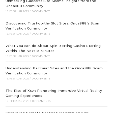
Unmasking Baccarat Site Scams: Insights from the
Onca888 Community
15. FEBRUAR 2025
/
0 COMMENTS
Discovering Trustworthy Slot Sites: Onca888’s Scam
Verification Community
15. FEBRUAR 2025
/
0 COMMENTS
What You can do About Spin Betting Casino Starting
Within The Next 15 Minutes
15. FEBRUAR 2025
/
0 COMMENTS
Understanding Baccarat Sites and the Onca888 Scam
Verification Community
15. FEBRUAR 2025
/
0 COMMENTS
The Rise of Xsvr: Pioneering Immersive Virtual Reality
Gaming Experiences
12. FEBRUAR 2025
/
0 COMMENTS