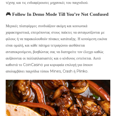
τέχνης και τις ενδιαφέρουσες μηχανικές του παιχνιδιού.
🎮 Follow In Demo Mode Till You’re Not Confused
Μερικές πλατφόρμες συνδυάζουν ακόμη και κοινωνικά
χαρακτηριστικά, επιτρέποντας στους παίκτες να ανταγωνίζονται με
φίλους ή να παρακολουθούν πίνακες κατάταξης. Η κινούμενη εικόνα
είναι ομαλή, και κάθε πάτημα τετραγώνου αισθάνεται
ανταποκρινόμενο, βοηθώντας σας να διατηρείτε τον έλεγχο καθώς
αυξάνονται οι πολλαπλασιαστές και ο κίνδυνος εντείνεται. Αυτό
καθιστά το CoinCasino μια κορυφαία επιλογή για όποιον
απολαμβάνει παιχνίδια τύπου Mines, Crash ή Plinko.