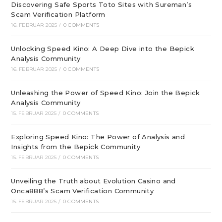
Discovering Safe Sports Toto Sites with Sureman’s
Scam Verification Platform
16. FEBRUAR 2025
/
0 COMMENTS
Unlocking Speed Kino: A Deep Dive into the Bepick
Analysis Community
16. FEBRUAR 2025
/
0 COMMENTS
Unleashing the Power of Speed Kino: Join the Bepick
Analysis Community
15. FEBRUAR 2025
/
0 COMMENTS
Exploring Speed Kino: The Power of Analysis and
Insights from the Bepick Community
15. FEBRUAR 2025
/
0 COMMENTS
Unveiling the Truth about Evolution Casino and
Onca888’s Scam Verification Community
15. FEBRUAR 2025
/
0 COMMENTS