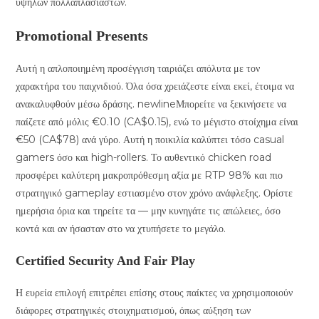
υψηλών πολλαπλασιαστών.
Promotional Presents
Αυτή η απλοποιημένη προσέγγιση ταιριάζει απόλυτα με τον
χαρακτήρα του παιχνιδιού. Όλα όσα χρειάζεστε είναι εκεί, έτοιμα να
ανακαλυφθούν μέσω δράσης. newlineΜπορείτε να ξεκινήσετε να
παίζετε από μόλις €0.10 (CA$0.15), ενώ το μέγιστο στοίχημα είναι
€50 (CA$78) ανά γύρο. Αυτή η ποικιλία καλύπτει τόσο casual
gamers όσο και high-rollers. Το αυθεντικό chicken road
προσφέρει καλύτερη μακροπρόθεσμη αξία με RTP 98% και πιο
στρατηγικό gameplay εστιασμένο στον χρόνο ανάφλεξης. Ορίστε
ημερήσια όρια και τηρείτε τα — μην κυνηγάτε τις απώλειες, όσο
κοντά και αν ήσασταν στο να χτυπήσετε το μεγάλο.
Certified Security And Fair Play
Η ευρεία επιλογή επιτρέπει επίσης στους παίκτες να χρησιμοποιούν
διάφορες στρατηγικές στοιχηματισμού, όπως αύξηση των