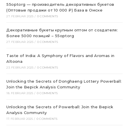
55optorg — производитель декоративных букетов
(Оптовые продажи от 10 000 ₽) База в Омске
27. FEBRUAR 2025
/
0 COMMENTS
Декоративные букеты крупным оптом от создателя:
Более 5000 позиций – 55optorg
27. FEBRUAR 2025
/
0 COMMENTS
Taste of India: A Symphony of Flavors and Aromas in
Altoona
23. FEBRUAR 2025
/
0 COMMENTS
Unlocking the Secrets of Donghaeng Lottery Powerball:
Join the Bepick Analysis Community
18. FEBRUAR 2025
/
0 COMMENTS
Unlocking the Secrets of Powerball: Join the Bepick
Analysis Community
17. FEBRUAR 2025
/
0 COMMENTS