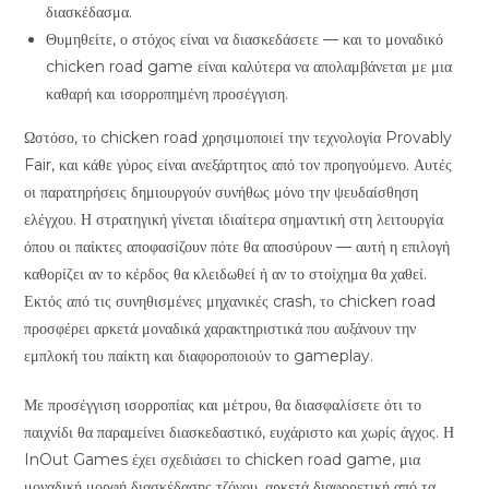
διασκέδασμα.
Θυμηθείτε, ο στόχος είναι να διασκεδάσετε — και το μοναδικό
chicken road game είναι καλύτερα να απολαμβάνεται με μια
καθαρή και ισορροπημένη προσέγγιση.
Ωστόσο, το chicken road χρησιμοποιεί την τεχνολογία Provably
Fair, και κάθε γύρος είναι ανεξάρτητος από τον προηγούμενο. Αυτές
οι παρατηρήσεις δημιουργούν συνήθως μόνο την ψευδαίσθηση
ελέγχου. Η στρατηγική γίνεται ιδιαίτερα σημαντική στη λειτουργία
όπου οι παίκτες αποφασίζουν πότε θα αποσύρουν — αυτή η επιλογή
καθορίζει αν το κέρδος θα κλειδωθεί ή αν το στοίχημα θα χαθεί.
Εκτός από τις συνηθισμένες μηχανικές crash, το chicken road
προσφέρει αρκετά μοναδικά χαρακτηριστικά που αυξάνουν την
εμπλοκή του παίκτη και διαφοροποιούν το gameplay.
Με προσέγγιση ισορροπίας και μέτρου, θα διασφαλίσετε ότι το
παιχνίδι θα παραμείνει διασκεδαστικό, ευχάριστο και χωρίς άγχος. Η
InOut Games έχει σχεδιάσει το chicken road game, μια
μοναδική μορφή διασκέδασης τζόγου, αρκετά διαφορετική από τα