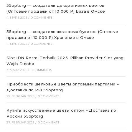
55optorg — создатель декоративных цветов
(Оптовые продажи от 10 000 ₽) База в Омске
4. MÄRZ 2025
/
0 COMMENTS
55optorg — создатель шелковых букетов (Оптовые
продажи от 10 000 ₽) Хранение в Омске
4. MÄRZ 2025
/
0 COMMENTS
Slot IDN Resmi Terbaik 2025: Pilihan Provider Slot yang
Wajib Dicoba
3. MÄRZ 2025
/
0 COMMENTS
Приобрести шелковые цветы оптовыми партиями –
Доставка по РФ 55optorg
27. FEBRUAR 2025
/
0 COMMENTS
Купить искусственные цветы оптом – Доставка по
России 55optorg
27. FEBRUAR 2025
/
0 COMMENTS