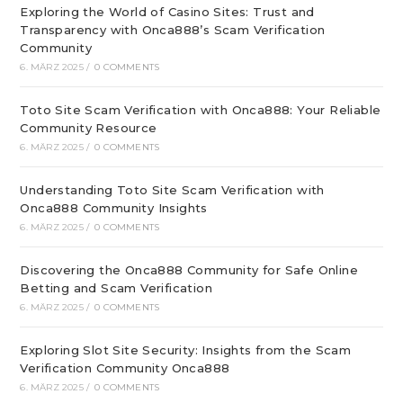
Exploring the World of Casino Sites: Trust and
Transparency with Onca888’s Scam Verification
Community
6. MÄRZ 2025
/
0 COMMENTS
Toto Site Scam Verification with Onca888: Your Reliable
Community Resource
6. MÄRZ 2025
/
0 COMMENTS
Understanding Toto Site Scam Verification with
Onca888 Community Insights
6. MÄRZ 2025
/
0 COMMENTS
Discovering the Onca888 Community for Safe Online
Betting and Scam Verification
6. MÄRZ 2025
/
0 COMMENTS
Exploring Slot Site Security: Insights from the Scam
Verification Community Onca888
6. MÄRZ 2025
/
0 COMMENTS