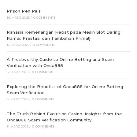
Prison Pen Pals
16. MÄRZ 2025
/
0 COMMENTS
Rahasia Kemenangan Hebat pada Mesin Slot Daring
Ramai: Prestasi dan Tambahan Prima!}
13. MÄRZ 2025
/
0 COMMENTS
A Trustworthy Guide to Online Betting and Scam
Verification with Onca888
6. MÄRZ 2025
/
0 COMMENTS
Exploring the Benefits of Onca888 for Online Betting
Scam Verification
6. MÄRZ 2025
/
0 COMMENTS
The Truth Behind Evolution Casino: Insights from the
Onca888 Scam Verification Community
6. MÄRZ 2025
/
0 COMMENTS