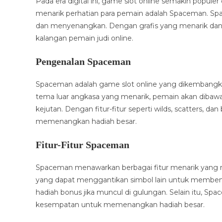
Pada era digital ini, game slot online semakin populer
menarik perhatian para pemain adalah Spaceman. Sp
dan menyenangkan. Dengan grafis yang menarik dan f
kalangan pemain judi online.
Pengenalan Spaceman
Spaceman adalah game slot online yang dikembangkan 
tema luar angkasa yang menarik, pemain akan dibawa
kejutan. Dengan fitur-fitur seperti wilds, scatters, 
memenangkan hadiah besar.
Fitur-Fitur Spaceman
Spaceman menawarkan berbagai fitur menarik yang 
yang dapat menggantikan simbol lain untuk memben
hadiah bonus jika muncul di gulungan. Selain itu,
kesempatan untuk memenangkan hadiah besar.