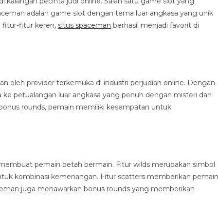
 di kalangan pecinta judi online. Salah satu game slot yang
aceman adalah game slot dengan tema luar angkasa yang unik
itur-fitur keren,
situs spaceman
berhasil menjadi favorit di
oleh provider terkemuka di industri perjudian online. Dengan
 ke petualangan luar angkasa yang penuh dengan misteri dan
dan bonus rounds, pemain memiliki kesempatan untuk
membuat pemain betah bermain. Fitur wilds merupakan simbol
tuk kombinasi kemenangan. Fitur scatters memberikan pemai
 Spaceman juga menawarkan bonus rounds yang memberikan