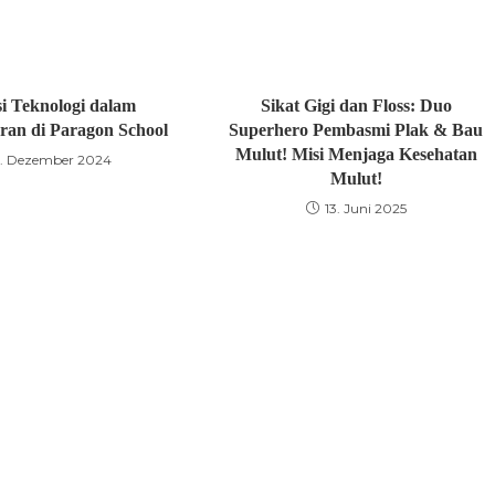
Fenster
Fenster
Fenster
Fenster
Fenster
Fenster
Fenster
Fenster
Fenster
F
si Teknologi dalam
Sikat Gigi dan Floss: Duo
ran di Paragon School
Superhero Pembasmi Plak & Bau
Mulut! Misi Menjaga Kesehatan
1. Dezember 2024
Mulut!
13. Juni 2025