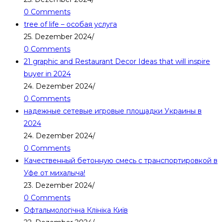
0 Comments
tree of life – особая услуга
25. Dezember 2024
/
0 Comments
21 graphic and Restaurant Decor Ideas that will inspire
buyer in 2024
24. Dezember 2024
/
0 Comments
надежные сетевые игровые площадки Украины в
2024
24. Dezember 2024
/
0 Comments
Качественный бетонную смесь с транспортировкой в
Уфе от михалыча!
23. Dezember 2024
/
0 Comments
Офтальмологічна Клініка Київ