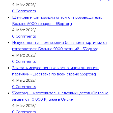
4. März 2025
/
0 Comments
Шелковые композиции оптом от производителя:
Больше 5000 товаров – 55optorg
4. März 2025
/
0 Comments
Искусственные композиции большими партиями от
изготовителя: Больше 5000 позиций – 55optorg
4. März 2025
/
0 Comments
Заказать искусственные композиции оптовыми
партиями – Доставка по всей стране 55optorg
4. März 2025
/
0 Comments
55optorg — изготовитель шелковых цветов (Оптовые
заказы от 10 000 ₽) База в Омске
4. März 2025
/
0 Comments