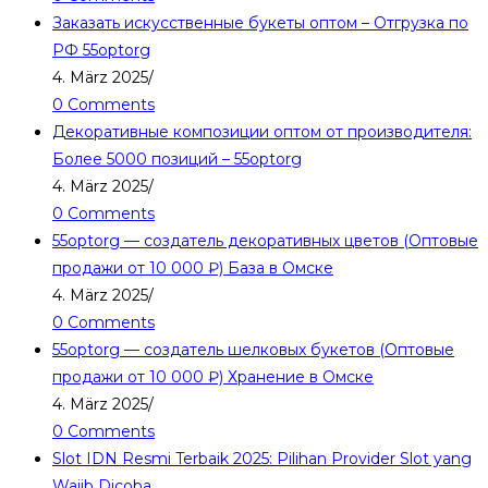
Заказать искусственные букеты оптом – Отгрузка по
РФ 55optorg
4. März 2025
/
0 Comments
Декоративные композиции оптом от производителя:
Более 5000 позиций – 55optorg
4. März 2025
/
0 Comments
55optorg — создатель декоративных цветов (Оптовые
продажи от 10 000 ₽) База в Омске
4. März 2025
/
0 Comments
55optorg — создатель шелковых букетов (Оптовые
продажи от 10 000 ₽) Хранение в Омске
4. März 2025
/
0 Comments
Slot IDN Resmi Terbaik 2025: Pilihan Provider Slot yang
Wajib Dicoba