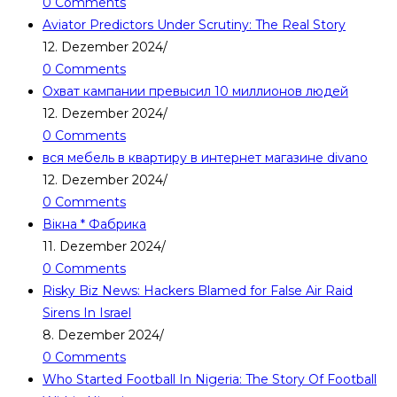
0 Comments
Aviator Predictors Under Scrutiny: The Real Story
12. Dezember 2024
/
0 Comments
Охват кампании превысил 10 миллионов людей
12. Dezember 2024
/
0 Comments
вся мебель в квартиру в интернет магазине divano
12. Dezember 2024
/
0 Comments
Вікна * Фабрика
11. Dezember 2024
/
0 Comments
Risky Biz News: Hackers Blamed for False Air Raid
Sirens In Israel
8. Dezember 2024
/
0 Comments
Who Started Football In Nigeria: The Story Of Football