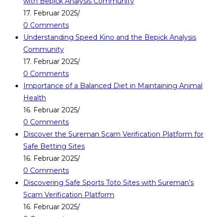
with Bepick Analysis Community
17. Februar 2025
/
0 Comments
Understanding Speed Kino and the Bepick Analysis
Community
17. Februar 2025
/
0 Comments
Importance of a Balanced Diet in Maintaining Animal
Health
16. Februar 2025
/
0 Comments
Discover the Sureman Scam Verification Platform for
Safe Betting Sites
16. Februar 2025
/
0 Comments
Discovering Safe Sports Toto Sites with Sureman’s
Scam Verification Platform
16. Februar 2025
/