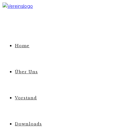
Zum
Inhalt
springen
Home
Über Uns
Vorstand
Downloads