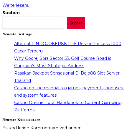
What’s
Weiterlesen
the
Suchen
Total
Suchen
Type
Of
Neueste Beiträge
PBX
Alternatif INDOJOKER88 Link Resmi Princess 1000
Gacor Terbaru
Why Godrej Sora Sector 53, Golf Course Road is
Gurgaon’s Most Strategic Address
Rasakan Jackpot Sensasional Di Bejo88 Slot Server
Thailand
Casino on-line manual to games, payments, bonuses,
and system features
Casino On-line: Total Handbook to Current Gambling
Platforms
Neueste Kommentare
Es sind keine Kommentare vorhanden.