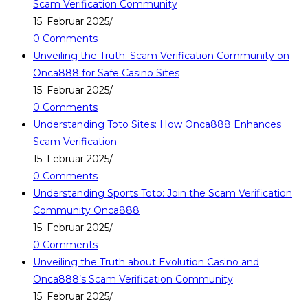
Scam Verification Community
15. Februar 2025
/
0 Comments
Unveiling the Truth: Scam Verification Community on
Onca888 for Safe Casino Sites
15. Februar 2025
/
0 Comments
Understanding Toto Sites: How Onca888 Enhances
Scam Verification
15. Februar 2025
/
0 Comments
Understanding Sports Toto: Join the Scam Verification
Community Onca888
15. Februar 2025
/
0 Comments
Unveiling the Truth about Evolution Casino and
Onca888’s Scam Verification Community
15. Februar 2025
/