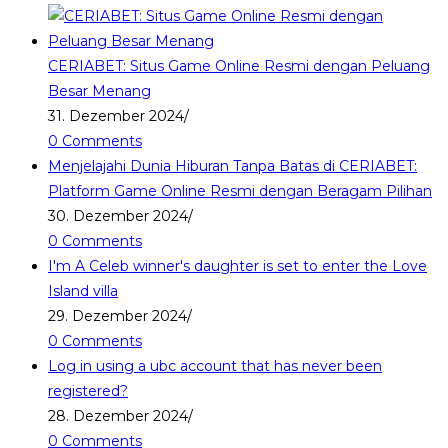
CERIABET: Situs Game Online Resmi dengan Peluang
Besar Menang
31. Dezember 2024
/
0 Comments
Menjelajahi Dunia Hiburan Tanpa Batas di CERIABET:
Platform Game Online Resmi dengan Beragam Pilihan
30. Dezember 2024
/
0 Comments
I'm A Celeb winner's daughter is set to enter the Love
Island villa
29. Dezember 2024
/
0 Comments
Log in using a ubc account that has never been
registered?
28. Dezember 2024
/
0 Comments