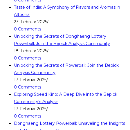
0 Comments
Taste of India: A Symphony of Flavors and Aromas in
Altoona
23. Februar 2025
/
0 Comments
Unlocking the Secrets of Donghaeng Lottery
Powerball: Join the Bepick Analysis Community
18. Februar 2025
/
0 Comments
Unlocking the Secrets of Powerball: Join the Bepick
Analysis Community
17. Februar 2025
/
0 Comments
Exploring Speed Kino: A Deep Dive into the Bepick
Community’s Analysis
17. Februar 2025
/
0 Comments
Donghaeng Lottery Powerball: Unraveling the Insights