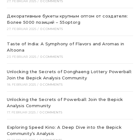
27. FEBRUAR 2025
/
0 COMMENTS
Декоративные букеты крупным оптом от создателя:
Более 5000 позиций – 55optorg
27. FEBRUAR 2025
/
0 COMMENTS
Taste of India: A Symphony of Flavors and Aromas in
Altoona
23. FEBRUAR 2025
/
0 COMMENTS
Unlocking the Secrets of Donghaeng Lottery Powerball:
Join the Bepick Analysis Community
18. FEBRUAR 2025
/
0 COMMENTS
Unlocking the Secrets of Powerball: Join the Bepick
Analysis Community
17. FEBRUAR 2025
/
0 COMMENTS
Exploring Speed Kino: A Deep Dive into the Bepick
Community’s Analysis