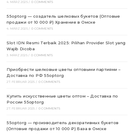
4. MÄRZ 2025
/
0 COMMENTS
55optorg — создатель шелковых букетов (Оптовые
продажи от 10 000 ₽) Хранение в Омске
4. MÄRZ 2025
/
0 COMMENTS
Slot IDN Resmi Terbaik 2025: Pilihan Provider Slot yang
Wajib Dicoba
3. MÄRZ 2025
/
0 COMMENTS
Приобрести шелковые цветы оптовыми партиями –
Доставка по РФ 55optorg
27. FEBRUAR 2025
/
0 COMMENTS
Купить искусственные цветы оптом – Доставка по
России 55optorg
27. FEBRUAR 2025
/
0 COMMENTS
55optorg — производитель декоративных букетов
(Оптовые продажи от 10 000 ₽) База в Омске