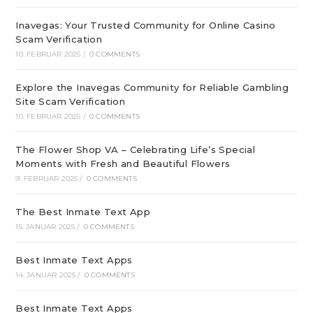
Inavegas: Your Trusted Community for Online Casino
Scam Verification
10. FEBRUAR 2025
/
0 COMMENTS
Explore the Inavegas Community for Reliable Gambling
Site Scam Verification
10. FEBRUAR 2025
/
0 COMMENTS
The Flower Shop VA – Celebrating Life’s Special
Moments with Fresh and Beautiful Flowers
9. FEBRUAR 2025
/
0 COMMENTS
The Best Inmate Text App
15. JANUAR 2025
/
0 COMMENTS
Best Inmate Text Apps
14. JANUAR 2025
/
0 COMMENTS
Best Inmate Text Apps