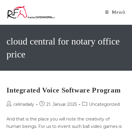
Zum
Inhalt
Menü
springen
cloud central for notary office
price
Integrated Voice Software Program
Beitrags-
Beitrag
Beitrags-
celinadaily
21. Januar 2025
Uncategorized
Autor:
veröffentlicht:
Kategorie:
And that is the place you will note the creativity of
human beings. For us to invent such ball video games is