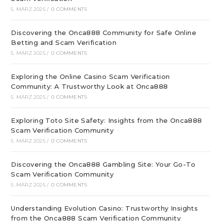
5. MÄRZ 2025
/
0 COMMENTS
Discovering the Onca888 Community for Safe Online
Betting and Scam Verification
5. MÄRZ 2025
/
0 COMMENTS
Exploring the Online Casino Scam Verification
Community: A Trustworthy Look at Onca888
5. MÄRZ 2025
/
0 COMMENTS
Exploring Toto Site Safety: Insights from the Onca888
Scam Verification Community
5. MÄRZ 2025
/
0 COMMENTS
Discovering the Onca888 Gambling Site: Your Go-To
Scam Verification Community
5. MÄRZ 2025
/
0 COMMENTS
Understanding Evolution Casino: Trustworthy Insights
from the Onca888 Scam Verification Community