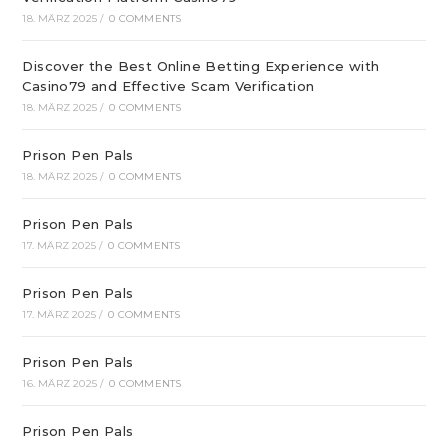
18. MÄRZ 2025
/
0 COMMENTS
Discover the Best Online Betting Experience with
Casino79 and Effective Scam Verification
18. MÄRZ 2025
/
0 COMMENTS
Prison Pen Pals
18. MÄRZ 2025
/
0 COMMENTS
Prison Pen Pals
17. MÄRZ 2025
/
0 COMMENTS
Prison Pen Pals
17. MÄRZ 2025
/
0 COMMENTS
Prison Pen Pals
16. MÄRZ 2025
/
0 COMMENTS
Prison Pen Pals