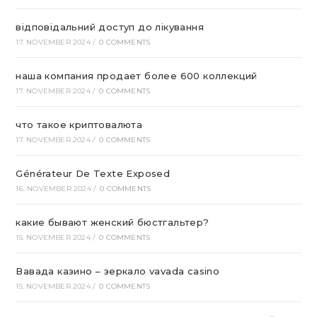
відповідальний доступ до лікування
17. NOVEMBER 2024
/
0 COMMENTS
наша компания продает более 600 коллекций
17. NOVEMBER 2024
/
0 COMMENTS
что такое криптовалюта
17. NOVEMBER 2024
/
0 COMMENTS
Générateur De Texte Exposed
16. NOVEMBER 2024
/
0 COMMENTS
какие бывают женский бюстгальтер?
15. NOVEMBER 2024
/
0 COMMENTS
Вавада казино – зеркало vavada casino
15. NOVEMBER 2024
/
0 COMMENTS