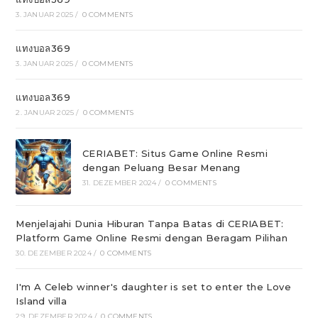
3. JANUAR 2025
/
0 COMMENTS
แทงบอล369
3. JANUAR 2025
/
0 COMMENTS
แทงบอล369
2. JANUAR 2025
/
0 COMMENTS
CERIABET: Situs Game Online Resmi
dengan Peluang Besar Menang
31. DEZEMBER 2024
/
0 COMMENTS
Menjelajahi Dunia Hiburan Tanpa Batas di CERIABET:
Platform Game Online Resmi dengan Beragam Pilihan
30. DEZEMBER 2024
/
0 COMMENTS
I'm A Celeb winner's daughter is set to enter the Love
Island villa
29. DEZEMBER 2024
/
0 COMMENTS