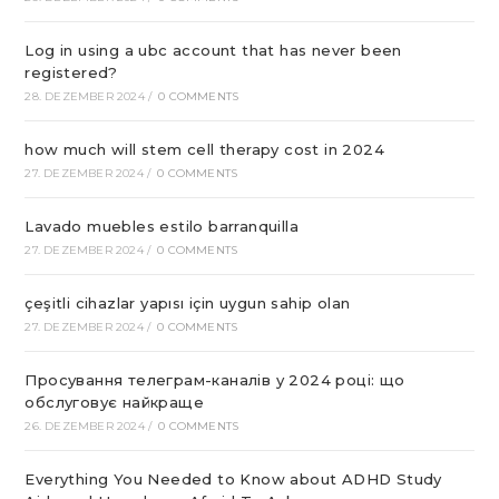
Log in using a ubc account that has never been
registered?
28. DEZEMBER 2024
/
0 COMMENTS
how much will stem cell therapy cost in 2024
27. DEZEMBER 2024
/
0 COMMENTS
Lavado muebles estilo barranquilla
27. DEZEMBER 2024
/
0 COMMENTS
çeşitli cihazlar yapısı için uygun sahip olan
27. DEZEMBER 2024
/
0 COMMENTS
Просування телеграм-каналів у 2024 році: що
обслуговує найкраще
26. DEZEMBER 2024
/
0 COMMENTS
Everything You Needed to Know about ADHD Study