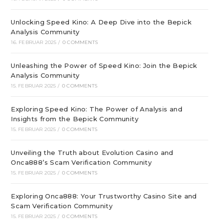
Unlocking Speed Kino: A Deep Dive into the Bepick
Analysis Community
16. FEBRUAR 2025
/
0 COMMENTS
Unleashing the Power of Speed Kino: Join the Bepick
Analysis Community
15. FEBRUAR 2025
/
0 COMMENTS
Exploring Speed Kino: The Power of Analysis and
Insights from the Bepick Community
15. FEBRUAR 2025
/
0 COMMENTS
Unveiling the Truth about Evolution Casino and
Onca888’s Scam Verification Community
15. FEBRUAR 2025
/
0 COMMENTS
Exploring Onca888: Your Trustworthy Casino Site and
Scam Verification Community
15. FEBRUAR 2025
/
0 COMMENTS