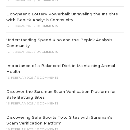
17. FEBRUAR 2025
/
0 COMMENTS
Donghaeng Lottery Powerball: Unraveling the Insights
with Bepick Analysis Community
17. FEBRUAR 2025
/
0 COMMENTS
Understanding Speed Kino and the Bepick Analysis
Community
17. FEBRUAR 2025
/
0 COMMENTS
Importance of a Balanced Diet in Maintaining Animal
Health
16. FEBRUAR 2025
/
0 COMMENTS
Discover the Sureman Scam Verification Platform for
Safe Betting Sites
16. FEBRUAR 2025
/
0 COMMENTS
Discovering Safe Sports Toto Sites with Sureman’s
Scam Verification Platform
16. FEBRUAR 2025
/
0 COMMENTS