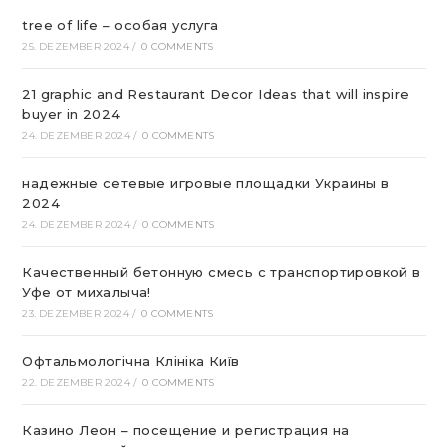
tree of life – особая услуга
25. DEZEMBER 2024
/
0 COMMENTS
21 graphic and Restaurant Decor Ideas that will inspire
buyer in 2024
24. DEZEMBER 2024
/
0 COMMENTS
надежные сетевые игровые площадки Украины в
2024
24. DEZEMBER 2024
/
0 COMMENTS
Качественный бетонную смесь с транспортировкой в
Уфе от михалыча!
23. DEZEMBER 2024
/
0 COMMENTS
Офтальмологічна Клініка Київ
22. DEZEMBER 2024
/
0 COMMENTS
Казино Леон – посещение и регистрация на