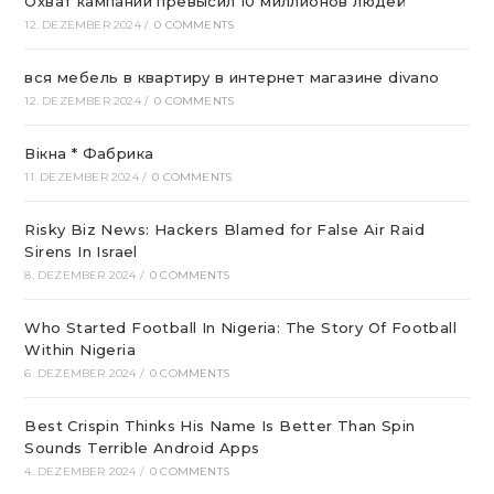
Охват кампании превысил 10 миллионов людей
12. DEZEMBER 2024
/
0 COMMENTS
вся мебель в квартиру в интернет магазине divano
12. DEZEMBER 2024
/
0 COMMENTS
Вікна * Фабрика
11. DEZEMBER 2024
/
0 COMMENTS
Risky Biz News: Hackers Blamed for False Air Raid
Sirens In Israel
8. DEZEMBER 2024
/
0 COMMENTS
Who Started Football In Nigeria: The Story Of Football
Within Nigeria
6. DEZEMBER 2024
/
0 COMMENTS
Best Crispin Thinks His Name Is Better Than Spin
Sounds Terrible Android Apps
4. DEZEMBER 2024
/
0 COMMENTS