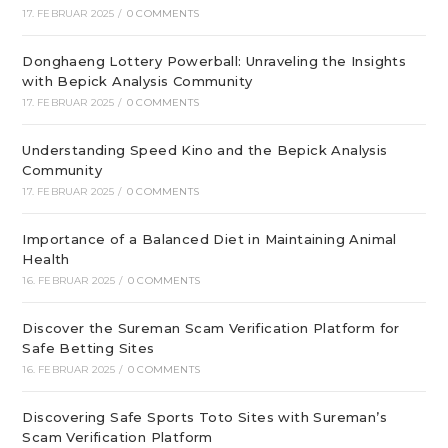
17. FEBRUAR 2025
/
0 COMMENTS
Donghaeng Lottery Powerball: Unraveling the Insights
with Bepick Analysis Community
17. FEBRUAR 2025
/
0 COMMENTS
Understanding Speed Kino and the Bepick Analysis
Community
17. FEBRUAR 2025
/
0 COMMENTS
Importance of a Balanced Diet in Maintaining Animal
Health
16. FEBRUAR 2025
/
0 COMMENTS
Discover the Sureman Scam Verification Platform for
Safe Betting Sites
16. FEBRUAR 2025
/
0 COMMENTS
Discovering Safe Sports Toto Sites with Sureman’s
Scam Verification Platform