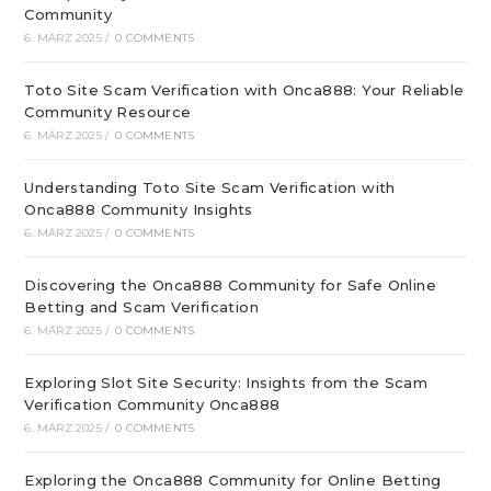
Community
6. MÄRZ 2025
/
0 COMMENTS
Toto Site Scam Verification with Onca888: Your Reliable
Community Resource
6. MÄRZ 2025
/
0 COMMENTS
Understanding Toto Site Scam Verification with
Onca888 Community Insights
6. MÄRZ 2025
/
0 COMMENTS
Discovering the Onca888 Community for Safe Online
Betting and Scam Verification
6. MÄRZ 2025
/
0 COMMENTS
Exploring Slot Site Security: Insights from the Scam
Verification Community Onca888
6. MÄRZ 2025
/
0 COMMENTS
Exploring the Onca888 Community for Online Betting