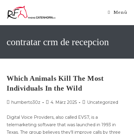
Zum
Inhalt
Menü
springen
contratar crm de recepcion
Which Animals Kill The Most
Individuals In the Wild
Beitrags-
Beitrag
Beitrags-
humberto30z
4. März 2025
Uncategorized
Autor:
veröffentlicht:
Kategorie:
Digital Voice Providers, also called EVS7, is a
telemarketing software that was launched in 1993 in
Texas. The group believes they'll improve calls by three