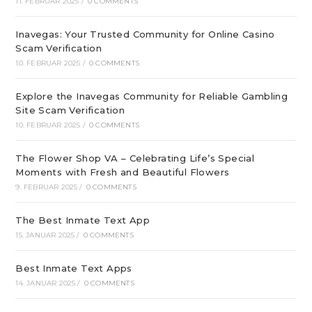
11. FEBRUAR 2025
/
0 COMMENTS
Inavegas: Your Trusted Community for Online Casino
Scam Verification
10. FEBRUAR 2025
/
0 COMMENTS
Explore the Inavegas Community for Reliable Gambling
Site Scam Verification
10. FEBRUAR 2025
/
0 COMMENTS
The Flower Shop VA – Celebrating Life’s Special
Moments with Fresh and Beautiful Flowers
9. FEBRUAR 2025
/
0 COMMENTS
The Best Inmate Text App
15. JANUAR 2025
/
0 COMMENTS
Best Inmate Text Apps
14. JANUAR 2025
/
0 COMMENTS