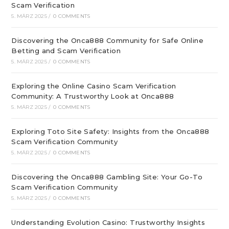
Scam Verification
5. MÄRZ 2025
/
0 COMMENTS
Discovering the Onca888 Community for Safe Online
Betting and Scam Verification
5. MÄRZ 2025
/
0 COMMENTS
Exploring the Online Casino Scam Verification
Community: A Trustworthy Look at Onca888
5. MÄRZ 2025
/
0 COMMENTS
Exploring Toto Site Safety: Insights from the Onca888
Scam Verification Community
5. MÄRZ 2025
/
0 COMMENTS
Discovering the Onca888 Gambling Site: Your Go-To
Scam Verification Community
5. MÄRZ 2025
/
0 COMMENTS
Understanding Evolution Casino: Trustworthy Insights