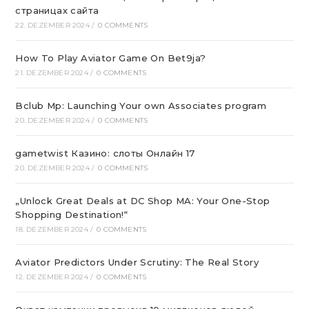
страницах сайта
22. DEZEMBER 2024
/
0 COMMENTS
How To Play Aviator Game On Bet9ja?
21. DEZEMBER 2024
/
0 COMMENTS
Bclub Mp: Launching Your own Associates program
20. DEZEMBER 2024
/
0 COMMENTS
gametwist Казино: слоты Онлай‪н‬ 17
20. DEZEMBER 2024
/
0 COMMENTS
„Unlock Great Deals at DC Shop MA: Your One-Stop
Shopping Destination!“
18. DEZEMBER 2024
/
0 COMMENTS
Aviator Predictors Under Scrutiny: The Real Story
12. DEZEMBER 2024
/
0 COMMENTS