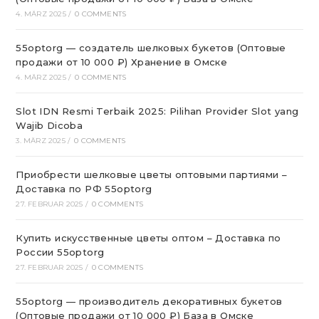
4. MÄRZ 2025
/
0 COMMENTS
55optorg — создатель шелковых букетов (Оптовые
продажи от 10 000 ₽) Хранение в Омске
4. MÄRZ 2025
/
0 COMMENTS
Slot IDN Resmi Terbaik 2025: Pilihan Provider Slot yang
Wajib Dicoba
3. MÄRZ 2025
/
0 COMMENTS
Приобрести шелковые цветы оптовыми партиями –
Доставка по РФ 55optorg
27. FEBRUAR 2025
/
0 COMMENTS
Купить искусственные цветы оптом – Доставка по
России 55optorg
27. FEBRUAR 2025
/
0 COMMENTS
55optorg — производитель декоративных букетов
(Оптовые продажи от 10 000 ₽) База в Омске