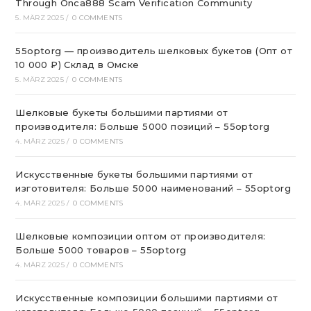
Through Onca888 Scam Verification Community
5. MÄRZ 2025
/
0 COMMENTS
55optorg — производитель шелковых букетов (Опт от
10 000 ₽) Склад в Омске
5. MÄRZ 2025
/
0 COMMENTS
Шелковые букеты большими партиями от
производителя: Больше 5000 позиций – 55optorg
4. MÄRZ 2025
/
0 COMMENTS
Искусственные букеты большими партиями от
изготовителя: Больше 5000 наименований – 55optorg
4. MÄRZ 2025
/
0 COMMENTS
Шелковые композиции оптом от производителя:
Больше 5000 товаров – 55optorg
4. MÄRZ 2025
/
0 COMMENTS
Искусственные композиции большими партиями от