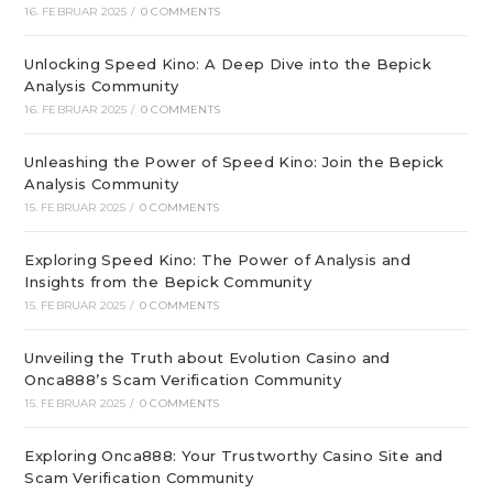
16. FEBRUAR 2025
/
0 COMMENTS
Unlocking Speed Kino: A Deep Dive into the Bepick
Analysis Community
16. FEBRUAR 2025
/
0 COMMENTS
Unleashing the Power of Speed Kino: Join the Bepick
Analysis Community
15. FEBRUAR 2025
/
0 COMMENTS
Exploring Speed Kino: The Power of Analysis and
Insights from the Bepick Community
15. FEBRUAR 2025
/
0 COMMENTS
Unveiling the Truth about Evolution Casino and
Onca888’s Scam Verification Community
15. FEBRUAR 2025
/
0 COMMENTS
Exploring Onca888: Your Trustworthy Casino Site and
Scam Verification Community