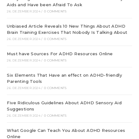
Aids and Have been Afraid To Ask
26. DEZEMBER 2024
/
0 COMMENTS
Unbiased Article Reveals 10 New Things About ADHD
Brain Training Exercises That Nobody Is Talking About
26. DEZEMBER 2024
/
0 COMMENTS
Must have Sources For ADHD Resources Online
26. DEZEMBER 2024
/
0 COMMENTS
Six Elements That Have an effect on ADHD-friendly
Parenting Tools
26. DEZEMBER 2024
/
0 COMMENTS
Five Ridiculous Guidelines About ADHD Sensory Aid
Suggestions
26. DEZEMBER 2024
/
0 COMMENTS
What Google Can Teach You About ADHD Resources
Online