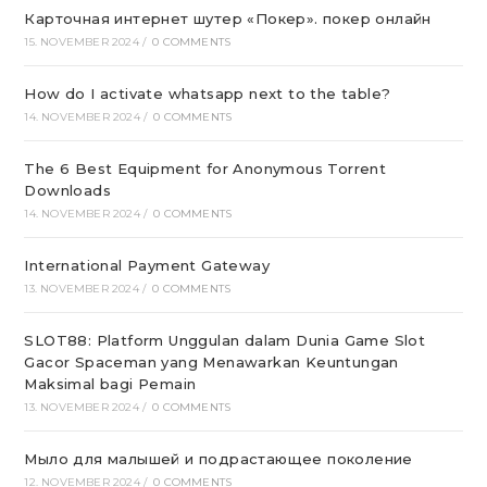
Карточная интернет шутер «Покер». покер онлайн
15. NOVEMBER 2024
/
0 COMMENTS
How do I activate whatsapp next to the table?
14. NOVEMBER 2024
/
0 COMMENTS
The 6 Best Equipment for Anonymous Torrent
Downloads
14. NOVEMBER 2024
/
0 COMMENTS
International Payment Gateway
13. NOVEMBER 2024
/
0 COMMENTS
SLOT88: Platform Unggulan dalam Dunia Game Slot
Gacor Spaceman yang Menawarkan Keuntungan
Maksimal bagi Pemain
13. NOVEMBER 2024
/
0 COMMENTS
Мыло для малышей и подрастающее поколение
12. NOVEMBER 2024
/
0 COMMENTS