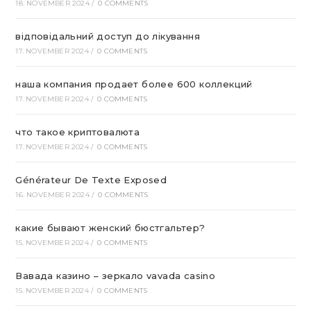
18. NOVEMBER 2024
/
0 COMMENTS
відповідальний доступ до лікування
17. NOVEMBER 2024
/
0 COMMENTS
наша компания продает более 600 коллекций
17. NOVEMBER 2024
/
0 COMMENTS
что такое криптовалюта
17. NOVEMBER 2024
/
0 COMMENTS
Générateur De Texte Exposed
16. NOVEMBER 2024
/
0 COMMENTS
какие бывают женский бюстгальтер?
15. NOVEMBER 2024
/
0 COMMENTS
Вавада казино – зеркало vavada casino
15. NOVEMBER 2024
/
0 COMMENTS