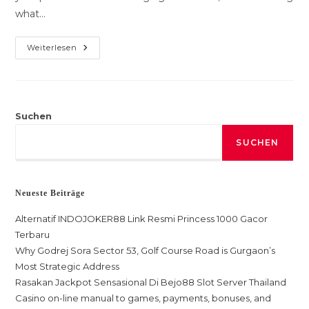
what…
What
Weiterlesen
To
Expect
During
The
Deck
Building
Process
Suchen
SUCHEN
Neueste Beiträge
Alternatif INDOJOKER88 Link Resmi Princess 1000 Gacor
Terbaru
Why Godrej Sora Sector 53, Golf Course Road is Gurgaon’s
Most Strategic Address
Rasakan Jackpot Sensasional Di Bejo88 Slot Server Thailand
Casino on-line manual to games, payments, bonuses, and