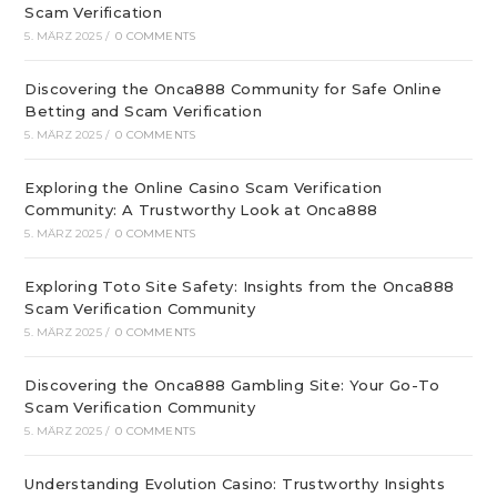
Scam Verification
5. MÄRZ 2025
/
0 COMMENTS
Discovering the Onca888 Community for Safe Online
Betting and Scam Verification
5. MÄRZ 2025
/
0 COMMENTS
Exploring the Online Casino Scam Verification
Community: A Trustworthy Look at Onca888
5. MÄRZ 2025
/
0 COMMENTS
Exploring Toto Site Safety: Insights from the Onca888
Scam Verification Community
5. MÄRZ 2025
/
0 COMMENTS
Discovering the Onca888 Gambling Site: Your Go-To
Scam Verification Community
5. MÄRZ 2025
/
0 COMMENTS
Understanding Evolution Casino: Trustworthy Insights