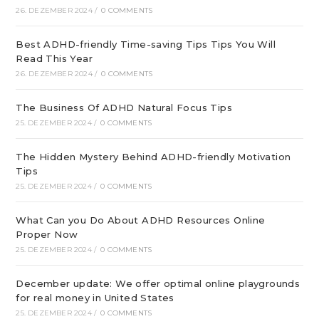
26. DEZEMBER 2024
/
0 COMMENTS
Best ADHD-friendly Time-saving Tips Tips You Will
Read This Year
26. DEZEMBER 2024
/
0 COMMENTS
The Business Of ADHD Natural Focus Tips
25. DEZEMBER 2024
/
0 COMMENTS
The Hidden Mystery Behind ADHD-friendly Motivation
Tips
25. DEZEMBER 2024
/
0 COMMENTS
What Can you Do About ADHD Resources Online
Proper Now
25. DEZEMBER 2024
/
0 COMMENTS
December update: We offer optimal online playgrounds
for real money in United States
25. DEZEMBER 2024
/
0 COMMENTS