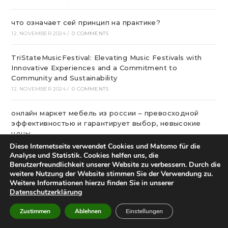
что означает сей принцип на практике?
12. NOVEMBER 2024
/
0 COMMENTS
TriStateMusicFestival: Elevating Music Festivals with
Innovative Experiences and a Commitment to
Community and Sustainability
12. NOVEMBER 2024
/
0 COMMENTS
онлайн маркет мебель из россии – превосходной
эффективностью и гарантирует выбор, невысокие
цены
11. NOVEMBER 2024
/
0 COMMENTS
Diese Internetseite verwendet Cookies und Matomo für die
Analyse und Statistik. Cookies helfen uns, die
Benutzerfreundlichkeit unserer Website zu verbessern. Durch die
The Tried and True Method for Brain Club In Step-by-
weitere Nutzung der Website stimmen Sie der Verwendung zu.
step Detail
Weitere Informationen hierzu finden Sie in unserer
11. NOVEMBER 2024
/
0 COMMENTS
Datenschutzerklärung
Zustimmen
Ablehnen
Einstellungen
pc или Самсунг?
8. NOVEMBER 2024
/
0 COMMENTS