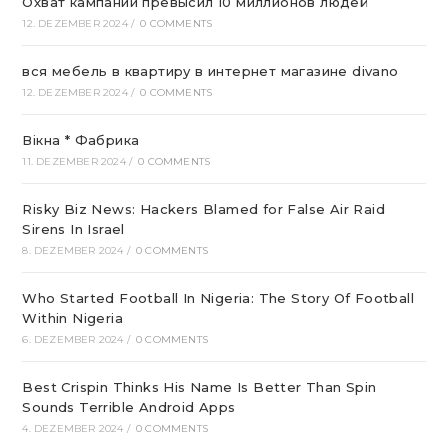
Охват кампании превысил 10 миллионов людей
12. DEZEMBER 2024
/
0 COMMENTS
вся мебель в квартиру в интернет магазине divano
12. DEZEMBER 2024
/
0 COMMENTS
Вікна * Фабрика
11. DEZEMBER 2024
/
0 COMMENTS
Risky Biz News: Hackers Blamed for False Air Raid
Sirens In Israel
8. DEZEMBER 2024
/
0 COMMENTS
Who Started Football In Nigeria: The Story Of Football
Within Nigeria
6. DEZEMBER 2024
/
0 COMMENTS
Best Crispin Thinks His Name Is Better Than Spin
Sounds Terrible Android Apps
4. DEZEMBER 2024
/
0 COMMENTS