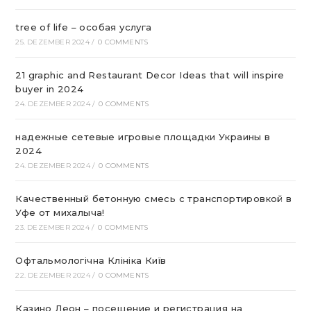
tree of life – особая услуга
25. DEZEMBER 2024
/
0 COMMENTS
21 graphic and Restaurant Decor Ideas that will inspire
buyer in 2024
24. DEZEMBER 2024
/
0 COMMENTS
надежные сетевые игровые площадки Украины в
2024
24. DEZEMBER 2024
/
0 COMMENTS
Качественный бетонную смесь с транспортировкой в
Уфе от михалыча!
23. DEZEMBER 2024
/
0 COMMENTS
Офтальмологічна Клініка Київ
22. DEZEMBER 2024
/
0 COMMENTS
Казино Леон – посещение и регистрация на