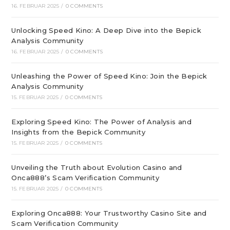
16. FEBRUAR 2025
/
0 COMMENTS
Unlocking Speed Kino: A Deep Dive into the Bepick
Analysis Community
16. FEBRUAR 2025
/
0 COMMENTS
Unleashing the Power of Speed Kino: Join the Bepick
Analysis Community
15. FEBRUAR 2025
/
0 COMMENTS
Exploring Speed Kino: The Power of Analysis and
Insights from the Bepick Community
15. FEBRUAR 2025
/
0 COMMENTS
Unveiling the Truth about Evolution Casino and
Onca888’s Scam Verification Community
15. FEBRUAR 2025
/
0 COMMENTS
Exploring Onca888: Your Trustworthy Casino Site and
Scam Verification Community