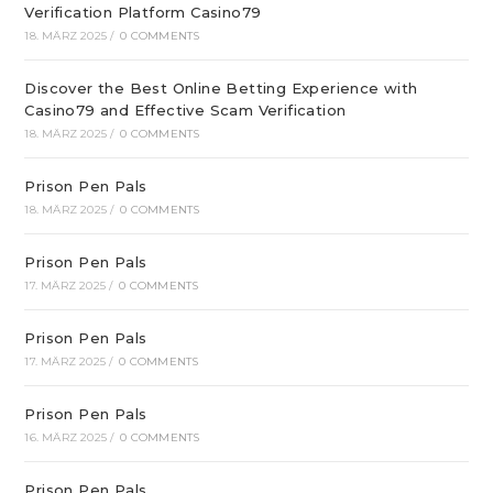
Verification Platform Casino79
18. MÄRZ 2025
/
0 COMMENTS
Discover the Best Online Betting Experience with
Casino79 and Effective Scam Verification
18. MÄRZ 2025
/
0 COMMENTS
Prison Pen Pals
18. MÄRZ 2025
/
0 COMMENTS
Prison Pen Pals
17. MÄRZ 2025
/
0 COMMENTS
Prison Pen Pals
17. MÄRZ 2025
/
0 COMMENTS
Prison Pen Pals
16. MÄRZ 2025
/
0 COMMENTS
Prison Pen Pals