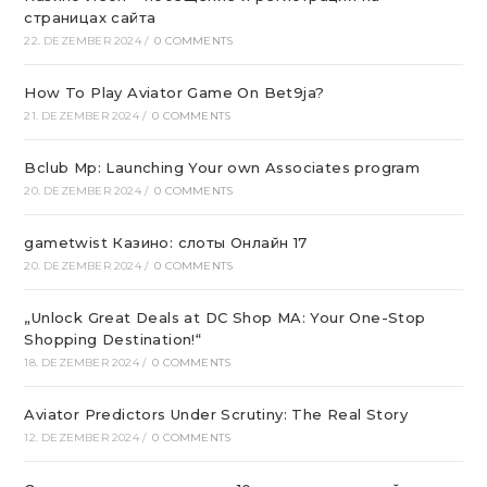
страницах сайта
22. DEZEMBER 2024
/
0 COMMENTS
How To Play Aviator Game On Bet9ja?
21. DEZEMBER 2024
/
0 COMMENTS
Bclub Mp: Launching Your own Associates program
20. DEZEMBER 2024
/
0 COMMENTS
gametwist Казино: слоты Онлай‪н‬ 17
20. DEZEMBER 2024
/
0 COMMENTS
„Unlock Great Deals at DC Shop MA: Your One-Stop
Shopping Destination!“
18. DEZEMBER 2024
/
0 COMMENTS
Aviator Predictors Under Scrutiny: The Real Story
12. DEZEMBER 2024
/
0 COMMENTS