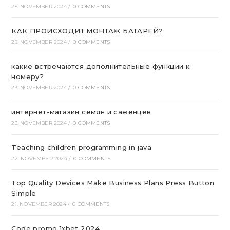
25. NOVEMBER 2024
/
0 COMMENTS
КАК ПРОИСХОДИТ МОНТАЖ БАТАРЕЙ?
25. NOVEMBER 2024
/
0 COMMENTS
какие встречаются дополнительные функции к
номеру?
23. NOVEMBER 2024
/
0 COMMENTS
интернет-магазин семян и саженцев
23. NOVEMBER 2024
/
0 COMMENTS
Teaching children programming in java
22. NOVEMBER 2024
/
0 COMMENTS
Top Quality Devices Make Business Plans Press Button
Simple
21. NOVEMBER 2024
/
0 COMMENTS
Code promo 1xbet 2024