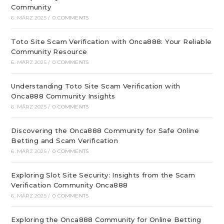
Community
6. MÄRZ 2025
/
0 COMMENTS
Toto Site Scam Verification with Onca888: Your Reliable
Community Resource
6. MÄRZ 2025
/
0 COMMENTS
Understanding Toto Site Scam Verification with
Onca888 Community Insights
6. MÄRZ 2025
/
0 COMMENTS
Discovering the Onca888 Community for Safe Online
Betting and Scam Verification
6. MÄRZ 2025
/
0 COMMENTS
Exploring Slot Site Security: Insights from the Scam
Verification Community Onca888
6. MÄRZ 2025
/
0 COMMENTS
Exploring the Onca888 Community for Online Betting