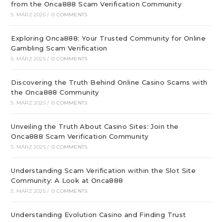
from the Onca888 Scam Verification Community
5. MÄRZ 2025
/
0 COMMENTS
Exploring Onca888: Your Trusted Community for Online
Gambling Scam Verification
5. MÄRZ 2025
/
0 COMMENTS
Discovering the Truth Behind Online Casino Scams with
the Onca888 Community
5. MÄRZ 2025
/
0 COMMENTS
Unveiling the Truth About Casino Sites: Join the
Onca888 Scam Verification Community
5. MÄRZ 2025
/
0 COMMENTS
Understanding Scam Verification within the Slot Site
Community: A Look at Onca888
5. MÄRZ 2025
/
0 COMMENTS
Understanding Evolution Casino and Finding Trust