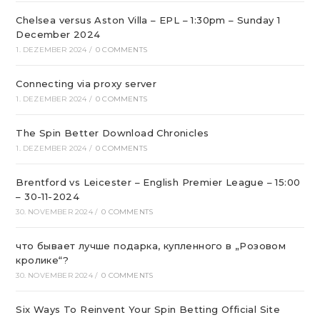
Chelsea versus Aston Villa – EPL – 1:30pm – Sunday 1
December 2024
1. DEZEMBER 2024
/
0 COMMENTS
Connecting via proxy server
1. DEZEMBER 2024
/
0 COMMENTS
The Spin Better Download Chronicles
1. DEZEMBER 2024
/
0 COMMENTS
Brentford vs Leicester – English Premier League – 15:00
– 30-11-2024
30. NOVEMBER 2024
/
0 COMMENTS
что бывает лучше подарка, купленного в „Розовом
кролике“?
30. NOVEMBER 2024
/
0 COMMENTS
Six Ways To Reinvent Your Spin Betting Official Site