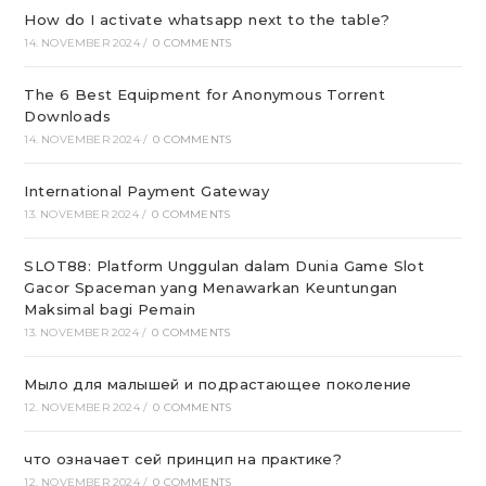
How do I activate whatsapp next to the table?
14. NOVEMBER 2024
/
0 COMMENTS
The 6 Best Equipment for Anonymous Torrent
Downloads
14. NOVEMBER 2024
/
0 COMMENTS
International Payment Gateway
13. NOVEMBER 2024
/
0 COMMENTS
SLOT88: Platform Unggulan dalam Dunia Game Slot
Gacor Spaceman yang Menawarkan Keuntungan
Maksimal bagi Pemain
13. NOVEMBER 2024
/
0 COMMENTS
Мыло для малышей и подрастающее поколение
12. NOVEMBER 2024
/
0 COMMENTS
что означает сей принцип на практике?
12. NOVEMBER 2024
/
0 COMMENTS