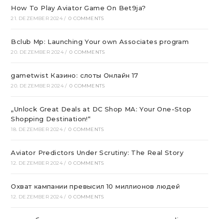
How To Play Aviator Game On Bet9ja?
21. DEZEMBER 2024
/
0 COMMENTS
Bclub Mp: Launching Your own Associates program
20. DEZEMBER 2024
/
0 COMMENTS
gametwist Казино: слоты Онлай‪н‬ 17
20. DEZEMBER 2024
/
0 COMMENTS
„Unlock Great Deals at DC Shop MA: Your One-Stop
Shopping Destination!“
18. DEZEMBER 2024
/
0 COMMENTS
Aviator Predictors Under Scrutiny: The Real Story
12. DEZEMBER 2024
/
0 COMMENTS
Охват кампании превысил 10 миллионов людей
12. DEZEMBER 2024
/
0 COMMENTS