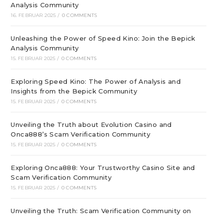
Analysis Community
16. FEBRUAR 2025
/
0 COMMENTS
Unleashing the Power of Speed Kino: Join the Bepick
Analysis Community
15. FEBRUAR 2025
/
0 COMMENTS
Exploring Speed Kino: The Power of Analysis and
Insights from the Bepick Community
15. FEBRUAR 2025
/
0 COMMENTS
Unveiling the Truth about Evolution Casino and
Onca888’s Scam Verification Community
15. FEBRUAR 2025
/
0 COMMENTS
Exploring Onca888: Your Trustworthy Casino Site and
Scam Verification Community
15. FEBRUAR 2025
/
0 COMMENTS
Unveiling the Truth: Scam Verification Community on