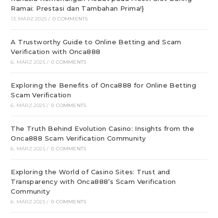
Ramai: Prestasi dan Tambahan Prima!}
13. MÄRZ 2025
/
0 COMMENTS
A Trustworthy Guide to Online Betting and Scam
Verification with Onca888
6. MÄRZ 2025
/
0 COMMENTS
Exploring the Benefits of Onca888 for Online Betting
Scam Verification
6. MÄRZ 2025
/
0 COMMENTS
The Truth Behind Evolution Casino: Insights from the
Onca888 Scam Verification Community
6. MÄRZ 2025
/
0 COMMENTS
Exploring the World of Casino Sites: Trust and
Transparency with Onca888’s Scam Verification
Community
6. MÄRZ 2025
/
0 COMMENTS