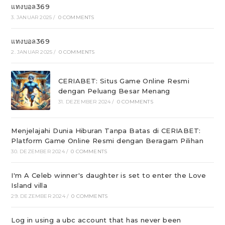
แทงบอล369
3. JANUAR 2025
/
0 COMMENTS
แทงบอล369
2. JANUAR 2025
/
0 COMMENTS
CERIABET: Situs Game Online Resmi
dengan Peluang Besar Menang
31. DEZEMBER 2024
/
0 COMMENTS
Menjelajahi Dunia Hiburan Tanpa Batas di CERIABET:
Platform Game Online Resmi dengan Beragam Pilihan
30. DEZEMBER 2024
/
0 COMMENTS
I'm A Celeb winner's daughter is set to enter the Love
Island villa
29. DEZEMBER 2024
/
0 COMMENTS
Log in using a ubc account that has never been