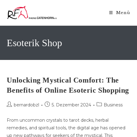
Zum
Inhalt
Menü
springen
Esoterik Shop
Unlocking Mystical Comfort: The
Benefits of Online Esoteric Shopping
Beitrags-
Beitrag
Beitrags-
bernardobzl
5. Dezember 2024
Business
Autor:
veröffentlicht:
Kategorie:
From uncommon crystals to tarot decks, herbal
remedies, and spiritual tools, the digital age has opened
up new pathways for seekers of the mystical. This