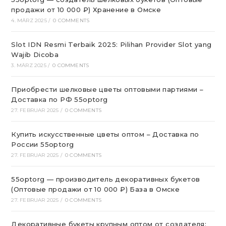
продажи от 10 000 ₽) Хранение в Омске
4. MÄRZ 2025
/
0 COMMENTS
Slot IDN Resmi Terbaik 2025: Pilihan Provider Slot yang
Wajib Dicoba
3. MÄRZ 2025
/
0 COMMENTS
Приобрести шелковые цветы оптовыми партиями –
Доставка по РФ 55optorg
27. FEBRUAR 2025
/
0 COMMENTS
Купить искусственные цветы оптом – Доставка по
России 55optorg
27. FEBRUAR 2025
/
0 COMMENTS
55optorg — производитель декоративных букетов
(Оптовые продажи от 10 000 ₽) База в Омске
27. FEBRUAR 2025
/
0 COMMENTS
Декоративные букеты крупным оптом от создателя: