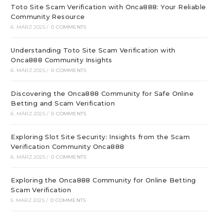
Toto Site Scam Verification with Onca888: Your Reliable
Community Resource
6. MÄRZ 2025
/
0 COMMENTS
Understanding Toto Site Scam Verification with
Onca888 Community Insights
6. MÄRZ 2025
/
0 COMMENTS
Discovering the Onca888 Community for Safe Online
Betting and Scam Verification
6. MÄRZ 2025
/
0 COMMENTS
Exploring Slot Site Security: Insights from the Scam
Verification Community Onca888
6. MÄRZ 2025
/
0 COMMENTS
Exploring the Onca888 Community for Online Betting
Scam Verification
5. MÄRZ 2025
/
0 COMMENTS