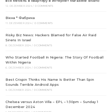
вся мебель в квартиру в интернет магазине divano
12. DEZEMBER 2024
/
0 COMMENTS
Вікна * Фабрика
11. DEZEMBER 2024
/
0 COMMENTS
Risky Biz News: Hackers Blamed for False Air Raid
Sirens In Israel
8. DEZEMBER 2024
/
0 COMMENTS
Who Started Football In Nigeria: The Story Of Football
Within Nigeria
6. DEZEMBER 2024
/
0 COMMENTS
Best Crispin Thinks His Name Is Better Than Spin
Sounds Terrible Android Apps
4. DEZEMBER 2024
/
0 COMMENTS
Chelsea versus Aston Villa – EPL – 1:30pm – Sunday 1
December 2024