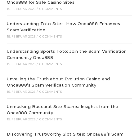
Onca888 for Safe Casino Sites
15. FEBRUAR 2025
/
0 COMMENTS
Understanding Toto Sites: How Onca888 Enhances
Scam Verification
15. FEBRUAR 2025
/
0 COMMENTS
Understanding Sports Toto: Join the Scam Verification
Community Onca888
15. FEBRUAR 2025
/
0 COMMENTS
Unveiling the Truth about Evolution Casino and
Onca888’s Scam Verification Community
15. FEBRUAR 2025
/
0 COMMENTS
Unmasking Baccarat Site Scams: Insights from the
Onca888 Community
15. FEBRUAR 2025
/
0 COMMENTS
Discovering Trustworthy Slot Sites: Onca888’s Scam