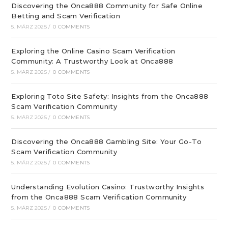
Discovering the Onca888 Community for Safe Online
Betting and Scam Verification
5. MÄRZ 2025
/
0 COMMENTS
Exploring the Online Casino Scam Verification
Community: A Trustworthy Look at Onca888
5. MÄRZ 2025
/
0 COMMENTS
Exploring Toto Site Safety: Insights from the Onca888
Scam Verification Community
5. MÄRZ 2025
/
0 COMMENTS
Discovering the Onca888 Gambling Site: Your Go-To
Scam Verification Community
5. MÄRZ 2025
/
0 COMMENTS
Understanding Evolution Casino: Trustworthy Insights
from the Onca888 Scam Verification Community
5. MÄRZ 2025
/
0 COMMENTS