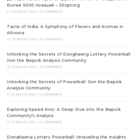
Более 5000 позиций – 55optorg
27. FEBRUAR 2025
/
0 COMMENTS
Taste of India: A Symphony of Flavors and Aromas in
Altoona
23. FEBRUAR 2025
/
0 COMMENTS
Unlocking the Secrets of Donghaeng Lottery Powerball:
Join the Bepick Analysis Community
18. FEBRUAR 2025
/
0 COMMENTS
Unlocking the Secrets of Powerball: Join the Bepick
Analysis Community
17. FEBRUAR 2025
/
0 COMMENTS
Exploring Speed Kino: A Deep Dive into the Bepick
Community’s Analysis
17. FEBRUAR 2025
/
0 COMMENTS
Donghaeng Lottery Powerball: Unraveling the Insights