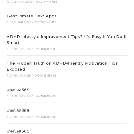
13. JANUAR 2025
/
0 COMMENTS
Best Inmate Text Apps
9. JANUAR 2025
/
0 COMMENTS
ADHD Lifestyle Improvement Tips? It’s Easy If You Do It
Smart
7. JANUAR 2025
/
0 COMMENTS
The Hidden Truth on ADHD-friendly Motivation Tips
Exposed
7. JANUAR 2025
/
0 COMMENTS
แทงบอล369
3. JANUAR 2025
/
0 COMMENTS
แทงบอล369
3. JANUAR 2025
/
0 COMMENTS
แทงบอล369