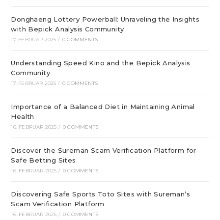
Donghaeng Lottery Powerball: Unraveling the Insights
with Bepick Analysis Community
17. FEBRUAR 2025
/
0 COMMENTS
Understanding Speed Kino and the Bepick Analysis
Community
17. FEBRUAR 2025
/
0 COMMENTS
Importance of a Balanced Diet in Maintaining Animal
Health
16. FEBRUAR 2025
/
0 COMMENTS
Discover the Sureman Scam Verification Platform for
Safe Betting Sites
16. FEBRUAR 2025
/
0 COMMENTS
Discovering Safe Sports Toto Sites with Sureman’s
Scam Verification Platform
16. FEBRUAR 2025
/
0 COMMENTS