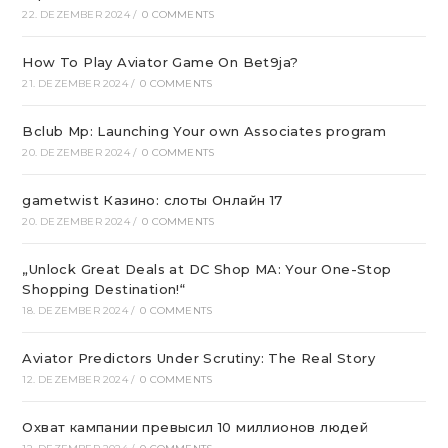
22. DEZEMBER 2024
/
0 COMMENTS
How To Play Aviator Game On Bet9ja?
21. DEZEMBER 2024
/
0 COMMENTS
Bclub Mp: Launching Your own Associates program
20. DEZEMBER 2024
/
0 COMMENTS
gametwist Казино: слоты Онлай‪н‬ 17
20. DEZEMBER 2024
/
0 COMMENTS
„Unlock Great Deals at DC Shop MA: Your One-Stop
Shopping Destination!“
18. DEZEMBER 2024
/
0 COMMENTS
Aviator Predictors Under Scrutiny: The Real Story
12. DEZEMBER 2024
/
0 COMMENTS
Охват кампании превысил 10 миллионов людей