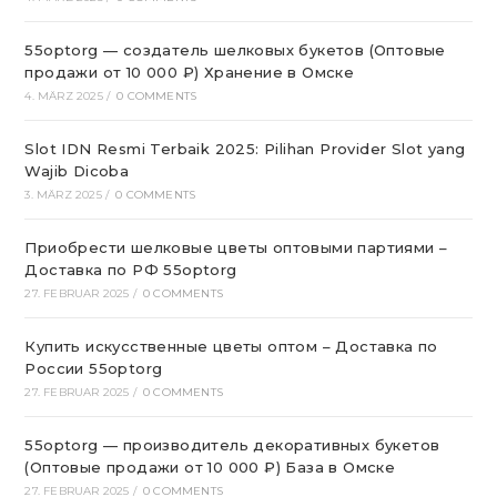
55optorg — создатель шелковых букетов (Оптовые
продажи от 10 000 ₽) Хранение в Омске
4. MÄRZ 2025
/
0 COMMENTS
Slot IDN Resmi Terbaik 2025: Pilihan Provider Slot yang
Wajib Dicoba
3. MÄRZ 2025
/
0 COMMENTS
Приобрести шелковые цветы оптовыми партиями –
Доставка по РФ 55optorg
27. FEBRUAR 2025
/
0 COMMENTS
Купить искусственные цветы оптом – Доставка по
России 55optorg
27. FEBRUAR 2025
/
0 COMMENTS
55optorg — производитель декоративных букетов
(Оптовые продажи от 10 000 ₽) База в Омске
27. FEBRUAR 2025
/
0 COMMENTS