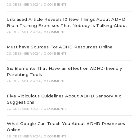
26. DEZEMBER 2024
/
0 COMMENTS
Unbiased Article Reveals 10 New Things About ADHD
Brain Training Exercises That Nobody Is Talking About
26. DEZEMBER 2024
/
0 COMMENTS
Must have Sources For ADHD Resources Online
26. DEZEMBER 2024
/
0 COMMENTS
Six Elements That Have an effect on ADHD-friendly
Parenting Tools
26. DEZEMBER 2024
/
0 COMMENTS
Five Ridiculous Guidelines About ADHD Sensory Aid
Suggestions
26. DEZEMBER 2024
/
0 COMMENTS
What Google Can Teach You About ADHD Resources
Online
26. DEZEMBER 2024
/
0 COMMENTS