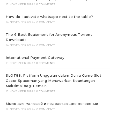
15. NOVEMBER 2024
/
0 COMMENTS
How do I activate whatsapp next to the table?
14. NOVEMBER 2024
/
0 COMMENTS
The 6 Best Equipment for Anonymous Torrent
Downloads
14. NOVEMBER 2024
/
0 COMMENTS
International Payment Gateway
13. NOVEMBER 2024
/
0 COMMENTS
SLOT88: Platform Unggulan dalam Dunia Game Slot
Gacor Spaceman yang Menawarkan Keuntungan
Maksimal bagi Pemain
13. NOVEMBER 2024
/
0 COMMENTS
Мыло для малышей и подрастающее поколение
12. NOVEMBER 2024
/
0 COMMENTS