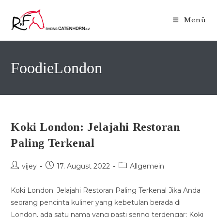
Zum
Inhalt
Menü
springen
FoodieLondon
Koki London: Jelajahi Restoran
Paling Terkenal
Beitrags-
Beitrag
Beitrags-
vijey
17. August 2022
Allgemein
Autor:
veröffentlicht:
Kategorie:
Koki London: Jelajahi Restoran Paling Terkenal Jika Anda
seorang pencinta kuliner yang kebetulan berada di
London, ada satu nama yang pasti sering terdengar: Koki