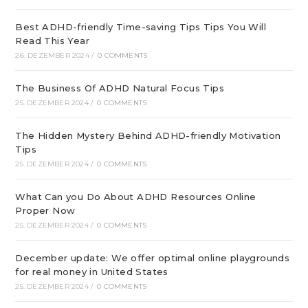
Best ADHD-friendly Time-saving Tips Tips You Will
Read This Year
26. DEZEMBER 2024
/
0 COMMENTS
The Business Of ADHD Natural Focus Tips
25. DEZEMBER 2024
/
0 COMMENTS
The Hidden Mystery Behind ADHD-friendly Motivation
Tips
25. DEZEMBER 2024
/
0 COMMENTS
What Can you Do About ADHD Resources Online
Proper Now
25. DEZEMBER 2024
/
0 COMMENTS
December update: We offer optimal online playgrounds
for real money in United States
25. DEZEMBER 2024
/
0 COMMENTS