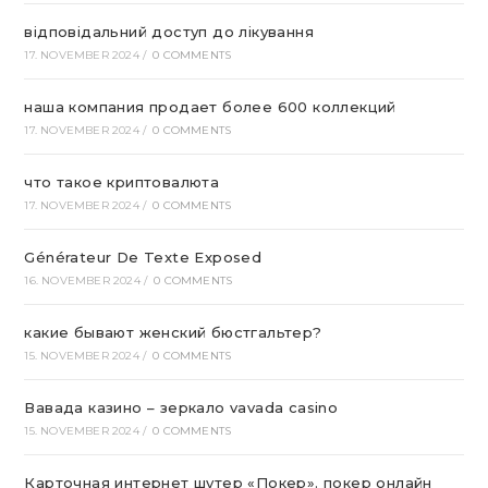
відповідальний доступ до лікування
17. NOVEMBER 2024
/
0 COMMENTS
наша компания продает более 600 коллекций
17. NOVEMBER 2024
/
0 COMMENTS
что такое криптовалюта
17. NOVEMBER 2024
/
0 COMMENTS
Générateur De Texte Exposed
16. NOVEMBER 2024
/
0 COMMENTS
какие бывают женский бюстгальтер?
15. NOVEMBER 2024
/
0 COMMENTS
Вавада казино – зеркало vavada casino
15. NOVEMBER 2024
/
0 COMMENTS
Карточная интернет шутер «Покер». покер онлайн