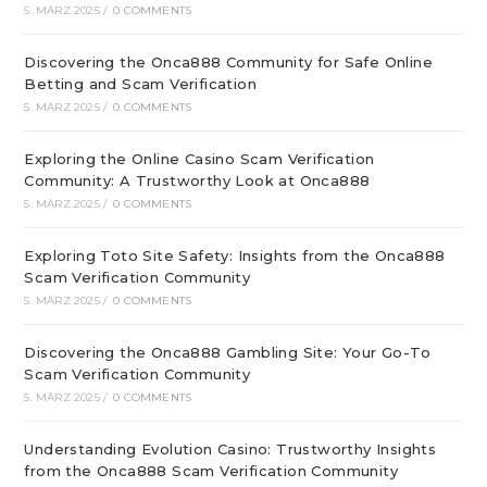
5. MÄRZ 2025
/
0 COMMENTS
Discovering the Onca888 Community for Safe Online
Betting and Scam Verification
5. MÄRZ 2025
/
0 COMMENTS
Exploring the Online Casino Scam Verification
Community: A Trustworthy Look at Onca888
5. MÄRZ 2025
/
0 COMMENTS
Exploring Toto Site Safety: Insights from the Onca888
Scam Verification Community
5. MÄRZ 2025
/
0 COMMENTS
Discovering the Onca888 Gambling Site: Your Go-To
Scam Verification Community
5. MÄRZ 2025
/
0 COMMENTS
Understanding Evolution Casino: Trustworthy Insights
from the Onca888 Scam Verification Community