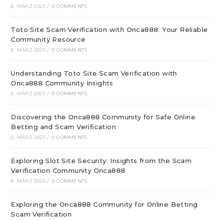
6. MÄRZ 2025
/
0 COMMENTS
Toto Site Scam Verification with Onca888: Your Reliable
Community Resource
6. MÄRZ 2025
/
0 COMMENTS
Understanding Toto Site Scam Verification with
Onca888 Community Insights
6. MÄRZ 2025
/
0 COMMENTS
Discovering the Onca888 Community for Safe Online
Betting and Scam Verification
6. MÄRZ 2025
/
0 COMMENTS
Exploring Slot Site Security: Insights from the Scam
Verification Community Onca888
6. MÄRZ 2025
/
0 COMMENTS
Exploring the Onca888 Community for Online Betting
Scam Verification