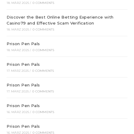
18. MÄRZ 2025
/
0 COMMENTS
Discover the Best Online Betting Experience with
Casino79 and Effective Scam Verification
18. MÄRZ 2025
/
0 COMMENTS
Prison Pen Pals
18. MÄRZ 2025
/
0 COMMENTS
Prison Pen Pals
17. MÄRZ 2025
/
0 COMMENTS
Prison Pen Pals
17. MÄRZ 2025
/
0 COMMENTS
Prison Pen Pals
16. MÄRZ 2025
/
0 COMMENTS
Prison Pen Pals
16. MÄRZ 2025
/
0 COMMENTS