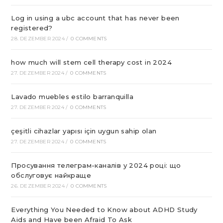
Log in using a ubc account that has never been
registered?
28. DEZEMBER 2024
/
0 COMMENTS
how much will stem cell therapy cost in 2024
27. DEZEMBER 2024
/
0 COMMENTS
Lavado muebles estilo barranquilla
27. DEZEMBER 2024
/
0 COMMENTS
çeşitli cihazlar yapısı için uygun sahip olan
27. DEZEMBER 2024
/
0 COMMENTS
Просування телеграм-каналів у 2024 році: що
обслуговує найкраще
26. DEZEMBER 2024
/
0 COMMENTS
Everything You Needed to Know about ADHD Study
Aids and Have been Afraid To Ask