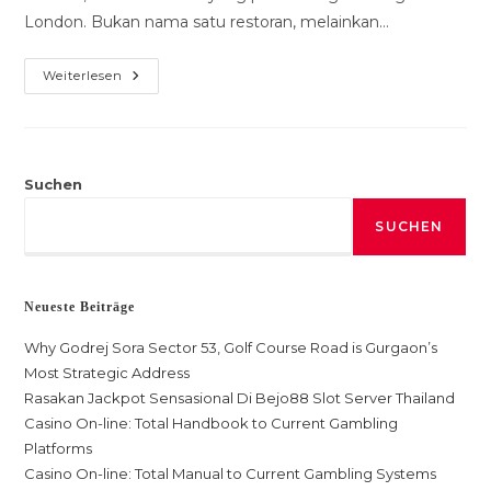
London. Bukan nama satu restoran, melainkan…
Koki
Weiterlesen
London:
Jelajahi
Restoran
Paling
Terkenal
Suchen
SUCHEN
Neueste Beiträge
Why Godrej Sora Sector 53, Golf Course Road is Gurgaon’s
Most Strategic Address
Rasakan Jackpot Sensasional Di Bejo88 Slot Server Thailand
Casino On-line: Total Handbook to Current Gambling
Platforms
Casino On-line: Total Manual to Current Gambling Systems