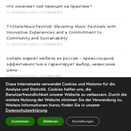
что означает сей принцип на практике?
12. NOVEMBER 2024
/
0 COMMENTS
TriStateMusicFestival: Elevating Music Festivals with
Innovative Experiences and a Commitment to
Community and Sustainability
12. NOVEMBER 2024
/
0 COMMENTS
онлайн маркет мебель из россии – превосходной
эффективностью и гарантирует выбор, невысокие
цены
11. NOVEMBER 2024
/
0 COMMENTS
Diese Internetseite verwendet Cookies und Matomo für die
Analyse und Statistik. Cookies helfen uns, die
The Tried and True Method for Brain Club In Step-by-
Benutzerfreundlichkeit unserer Website zu verbessern. Durch die
step Detail
weitere Nutzung der Website stimmen Sie der Verwendung zu.
11. NOVEMBER 2024
/
0 COMMENTS
Weitere Informationen hierzu finden Sie in unserer
Datenschutzerklärung
pc или Самсунг?
Zustimmen
Ablehnen
Einstellungen
8. NOVEMBER 2024
/
0 COMMENTS