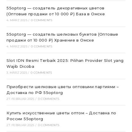
55optorg — создатель декоративных цветов
(Оптовые продажи от 10 000 ₽) База в Омске
4. MÄRZ 2025
/
0 COMMENTS
55optorg — создатель шелковых букетов (Оптовые
продажи от 10 000 ₽) Хранение в Омске
4. MÄRZ 2025
/
0 COMMENTS
Slot IDN Resmi Terbaik 2025: Pilihan Provider Slot yang
Wajib Dicoba
3. MÄRZ 2025
/
0 COMMENTS
Приобрести шелковые цветы оптовыми партиями –
Доставка по РФ 55optorg
27. FEBRUAR 2025
/
0 COMMENTS
Купить искусственные цветы оптом – Доставка по
России 55optorg
27. FEBRUAR 2025
/
0 COMMENTS