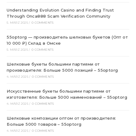
Understanding Evolution Casino and Finding Trust
Through Onca888 Scam Verification Community
5. MÄRZ 2025
/
0 COMMENTS
55optorg — производитель шелковых букетов (Опт от
10 000 ₽) Склад в Омске
5. MÄRZ 2025
/
0 COMMENTS
Шелковые букеты большими партиями от
производителя: Больше 5000 позиций – 55optorg
4. MÄRZ 2025
/
0 COMMENTS
Искусственные букеты большими партиями от
изготовителя: Больше 5000 наименований – 55optorg
4. MÄRZ 2025
/
0 COMMENTS
Шелковые композиции оптом от производителя:
Больше 5000 товаров – 55optorg
4. MÄRZ 2025
/
0 COMMENTS