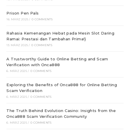
Prison Pen Pals
16. MÄRZ 2025
/
0 COMMENTS
Rahasia Kemenangan Hebat pada Mesin Slot Daring
Ramai: Prestasi dan Tambahan Prima!}
13. MÄRZ 2025
/
0 COMMENTS
A Trustworthy Guide to Online Betting and Scam
Verification with Onca888
6. MÄRZ 2025
/
0 COMMENTS
Exploring the Benefits of Onca888 for Online Betting
Scam Verification
6. MÄRZ 2025
/
0 COMMENTS
The Truth Behind Evolution Casino: Insights from the
Onca888 Scam Verification Community
6. MÄRZ 2025
/
0 COMMENTS