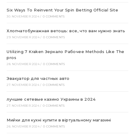
Six Ways To Reinvent Your Spin Betting Official Site
30. NOVEMBER 2024
/
0 COMMENTS
Хлопчатобумажная ветошь: все, что вам нужно знать
29. NOVEMBER 2024
/
0 COMMENTS
Utilizing 7 Kraken Зеркало Рабочее Methods Like The
pros
28. NOVEMBER 2024
/
0 COMMENTS
Эвакуатор для частных авто
27. NOVEMBER 2024
/
0 COMMENTS
лучшие сетевые казино Украины в 2024
27. NOVEMBER 2024
/
0 COMMENTS
Мийки для кухні купити в віртуальному магазині
26. NOVEMBER 2024
/
0 COMMENTS