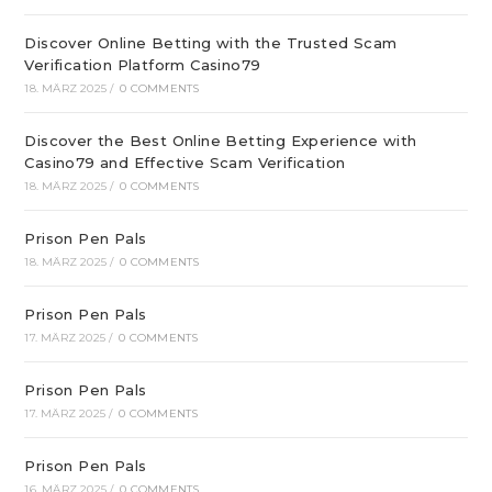
Discover Online Betting with the Trusted Scam
Verification Platform Casino79
18. MÄRZ 2025
/
0 COMMENTS
Discover the Best Online Betting Experience with
Casino79 and Effective Scam Verification
18. MÄRZ 2025
/
0 COMMENTS
Prison Pen Pals
18. MÄRZ 2025
/
0 COMMENTS
Prison Pen Pals
17. MÄRZ 2025
/
0 COMMENTS
Prison Pen Pals
17. MÄRZ 2025
/
0 COMMENTS
Prison Pen Pals
16. MÄRZ 2025
/
0 COMMENTS