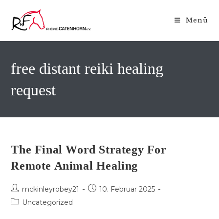
Zum
Inhalt
Menü
springen
free distant reiki healing
request
The Final Word Strategy For
Remote Animal Healing
Beitrags-
Beitrag
mckinleyrobey21
10. Februar 2025
Autor:
veröffentlicht:
Beitrags-
Uncategorized
Kategorie: