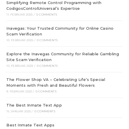
Simplifying Remote Control Programming with
CodigosControlUniversal’s Expertise
11. FEBRUAR 2025
/
0 COMMENTS
Inavegas: Your Trusted Community for Online Casino
Scam Verification
10. FEBRUAR 2025
/
0 COMMENTS
Explore the Inavegas Community for Reliable Gambling
Site Scam Verification
10. FEBRUAR 2025
/
0 COMMENTS
The Flower Shop VA – Celebrating Life’s Special
Moments with Fresh and Beautiful Flowers
9. FEBRUAR 2025
/
0 COMMENTS
The Best Inmate Text App
15. JANUAR 2025
/
0 COMMENTS
Best Inmate Text Apps