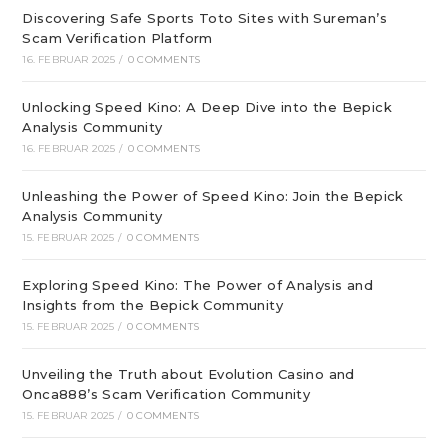
Discovering Safe Sports Toto Sites with Sureman’s
Scam Verification Platform
16. FEBRUAR 2025
/
0 COMMENTS
Unlocking Speed Kino: A Deep Dive into the Bepick
Analysis Community
16. FEBRUAR 2025
/
0 COMMENTS
Unleashing the Power of Speed Kino: Join the Bepick
Analysis Community
15. FEBRUAR 2025
/
0 COMMENTS
Exploring Speed Kino: The Power of Analysis and
Insights from the Bepick Community
15. FEBRUAR 2025
/
0 COMMENTS
Unveiling the Truth about Evolution Casino and
Onca888’s Scam Verification Community
15. FEBRUAR 2025
/
0 COMMENTS