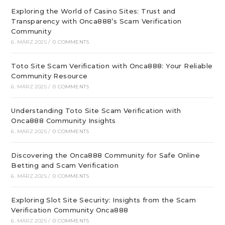
Exploring the World of Casino Sites: Trust and
Transparency with Onca888’s Scam Verification
Community
6. MÄRZ 2025
/
0 COMMENTS
Toto Site Scam Verification with Onca888: Your Reliable
Community Resource
6. MÄRZ 2025
/
0 COMMENTS
Understanding Toto Site Scam Verification with
Onca888 Community Insights
6. MÄRZ 2025
/
0 COMMENTS
Discovering the Onca888 Community for Safe Online
Betting and Scam Verification
6. MÄRZ 2025
/
0 COMMENTS
Exploring Slot Site Security: Insights from the Scam
Verification Community Onca888
6. MÄRZ 2025
/
0 COMMENTS