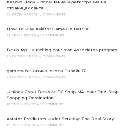
Казино Леон – посещение и регистрация на
страницах сайта
22. DEZEMBER 2024
/
0 COMMENTS
How To Play Aviator Game On Bet9ja?
21. DEZEMBER 2024
/
0 COMMENTS
Bclub Mp: Launching Your own Associates program
20. DEZEMBER 2024
/
0 COMMENTS
gametwist Казино: слоты Онлай‪н‬ 17
20. DEZEMBER 2024
/
0 COMMENTS
„Unlock Great Deals at DC Shop MA: Your One-Stop
Shopping Destination!“
18. DEZEMBER 2024
/
0 COMMENTS
Aviator Predictors Under Scrutiny: The Real Story
12. DEZEMBER 2024
/
0 COMMENTS