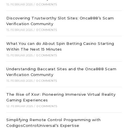
15. FEBRUAR 2025
/
0 COMMENTS
Discovering Trustworthy Slot Sites: Onca888’s Scam
Verification Community
15. FEBRUAR 2025
/
0 COMMENTS
What You can do About Spin Betting Casino Starting
Within The Next 15 Minutes
15. FEBRUAR 2025
/
0 COMMENTS
Understanding Baccarat Sites and the Onca888 Scam
Verification Community
15. FEBRUAR 2025
/
0 COMMENTS
The Rise of Xsvr: Pioneering Immersive Virtual Reality
Gaming Experiences
12. FEBRUAR 2025
/
0 COMMENTS
Simplifying Remote Control Programming with
CodigosControlUniversal’s Expertise