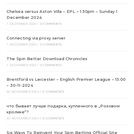
Chelsea versus Aston Villa – EPL – 1:30pm – Sunday 1
December 2024
1. DEZEMBER 2024
/
0 COMMENTS
Connecting via proxy server
1. DEZEMBER 2024
/
0 COMMENTS
The Spin Better Download Chronicles
1. DEZEMBER 2024
/
0 COMMENTS
Brentford vs Leicester – English Premier League – 15:00
– 30-11-2024
30. NOVEMBER 2024
/
0 COMMENTS
что бывает лучше подарка, купленного в „Розовом
кролике“?
30. NOVEMBER 2024
/
0 COMMENTS
Six Ways To Reinvent Your Spin Betting Official Site