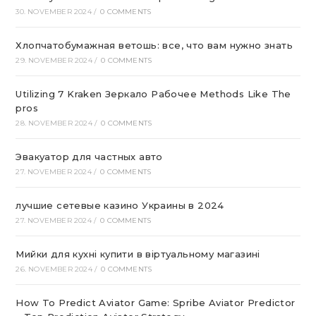
30. NOVEMBER 2024
/
0 COMMENTS
Хлопчатобумажная ветошь: все, что вам нужно знать
29. NOVEMBER 2024
/
0 COMMENTS
Utilizing 7 Kraken Зеркало Рабочее Methods Like The
pros
28. NOVEMBER 2024
/
0 COMMENTS
Эвакуатор для частных авто
27. NOVEMBER 2024
/
0 COMMENTS
лучшие сетевые казино Украины в 2024
27. NOVEMBER 2024
/
0 COMMENTS
Мийки для кухні купити в віртуальному магазині
26. NOVEMBER 2024
/
0 COMMENTS
How To Predict Aviator Game: Spribe Aviator Predictor