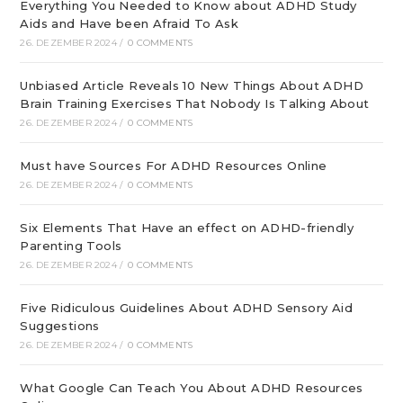
Everything You Needed to Know about ADHD Study
Aids and Have been Afraid To Ask
26. DEZEMBER 2024
/
0 COMMENTS
Unbiased Article Reveals 10 New Things About ADHD
Brain Training Exercises That Nobody Is Talking About
26. DEZEMBER 2024
/
0 COMMENTS
Must have Sources For ADHD Resources Online
26. DEZEMBER 2024
/
0 COMMENTS
Six Elements That Have an effect on ADHD-friendly
Parenting Tools
26. DEZEMBER 2024
/
0 COMMENTS
Five Ridiculous Guidelines About ADHD Sensory Aid
Suggestions
26. DEZEMBER 2024
/
0 COMMENTS
What Google Can Teach You About ADHD Resources