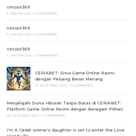
แทงบอล369
3. JANUAR 2025
/
0 COMMENTS
แทงบอล369
3. JANUAR 2025
/
0 COMMENTS
แทงบอล369
2. JANUAR 2025
/
0 COMMENTS
CERIABET: Situs Game Online Resmi
dengan Peluang Besar Menang
31. DEZEMBER 2024
/
0 COMMENTS
Menjelajahi Dunia Hiburan Tanpa Batas di CERIABET:
Platform Game Online Resmi dengan Beragam Pilihan
30. DEZEMBER 2024
/
0 COMMENTS
I'm A Celeb winner's daughter is set to enter the Love
Island villa