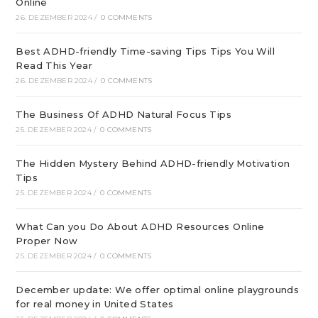
Online
26. DEZEMBER 2024
/
0 COMMENTS
Best ADHD-friendly Time-saving Tips Tips You Will
Read This Year
26. DEZEMBER 2024
/
0 COMMENTS
The Business Of ADHD Natural Focus Tips
25. DEZEMBER 2024
/
0 COMMENTS
The Hidden Mystery Behind ADHD-friendly Motivation
Tips
25. DEZEMBER 2024
/
0 COMMENTS
What Can you Do About ADHD Resources Online
Proper Now
25. DEZEMBER 2024
/
0 COMMENTS
December update: We offer optimal online playgrounds
for real money in United States