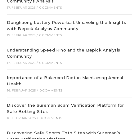
Community’s Analysis
17. FEBRUAR 2025
/
0 COMMENTS
Donghaeng Lottery Powerball: Unraveling the Insights
with Bepick Analysis Community
17. FEBRUAR 2025
/
0 COMMENTS
Understanding Speed Kino and the Bepick Analysis
Community
17. FEBRUAR 2025
/
0 COMMENTS
Importance of a Balanced Diet in Maintaining Animal
Health
16. FEBRUAR 2025
/
0 COMMENTS
Discover the Sureman Scam Verification Platform for
Safe Betting Sites
16. FEBRUAR 2025
/
0 COMMENTS
Discovering Safe Sports Toto Sites with Sureman’s