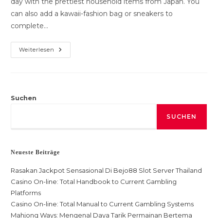
day with the prettiest household items from Japan. You
can also add a kawaii-fashion bag or sneakers to
complete…
8
Weiterlesen
Should-
Haves
Right
Before
Embarking
On
Sims
Suchen
Four
Kawaii
SUCHEN
Apparel
Cc
Neueste Beiträge
Rasakan Jackpot Sensasional Di Bejo88 Slot Server Thailand
Casino On-line: Total Handbook to Current Gambling
Platforms
Casino On-line: Total Manual to Current Gambling Systems
Mahjong Ways: Mengenal Daya Tarik Permainan Bertema