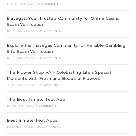
11. FEBRUAR 2025
/
0 COMMENTS
Inavegas: Your Trusted Community for Online Casino
Scam Verification
10. FEBRUAR 2025
/
0 COMMENTS
Explore the Inavegas Community for Reliable Gambling
Site Scam Verification
10. FEBRUAR 2025
/
0 COMMENTS
The Flower Shop VA – Celebrating Life’s Special
Moments with Fresh and Beautiful Flowers
9. FEBRUAR 2025
/
0 COMMENTS
The Best Inmate Text App
15. JANUAR 2025
/
0 COMMENTS
Best Inmate Text Apps
14. JANUAR 2025
/
0 COMMENTS