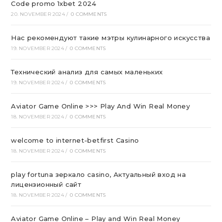
Code promo 1xbet 2024
20. NOVEMBER 2024
/
0 COMMENTS
Нас рекомендуют такие мэтры кулинарного искусства
19. NOVEMBER 2024
/
0 COMMENTS
Технический анализ для самых маленьких
19. NOVEMBER 2024
/
0 COMMENTS
Aviator Game Online >>> Play And Win Real Money
18. NOVEMBER 2024
/
0 COMMENTS
welcome to internet-betfirst Casino
18. NOVEMBER 2024
/
0 COMMENTS
play fortuna зеркало casino, Актуальный вход на
лицензионный сайт
18. NOVEMBER 2024
/
0 COMMENTS
Aviator Game Online – Play and Win Real Money