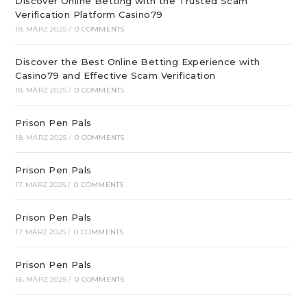
Discover Online Betting with the Trusted Scam
Verification Platform Casino79
18. MÄRZ 2025
/
0 COMMENTS
Discover the Best Online Betting Experience with
Casino79 and Effective Scam Verification
18. MÄRZ 2025
/
0 COMMENTS
Prison Pen Pals
18. MÄRZ 2025
/
0 COMMENTS
Prison Pen Pals
17. MÄRZ 2025
/
0 COMMENTS
Prison Pen Pals
17. MÄRZ 2025
/
0 COMMENTS
Prison Pen Pals
16. MÄRZ 2025
/
0 COMMENTS