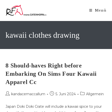
Zum
Inhalt
Menü
springen
kawaii clothes drawing
8 Should-haves Right before
Embarking On Sims Four Kawaii
Apparel Cc
Beitrags-
Beitrag
Beitrags-
kandacemaccallum
5. Juni 2024
Allgemein
Autor:
veröffentlicht:
Kategorie:
Japan Doki Doki Crate will include a kawaii spice to your