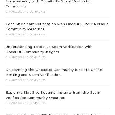
Transparency with Onca888’s Scam Verification
Community
6. MÄRZ 2025
/
0 COMMENTS
Toto Site Scam Verification with Onca888: Your Reliable
Community Resource
6. MÄRZ 2025
/
0 COMMENTS
Understanding Toto Site Scam Verification with
Onca888 Community Insights
6. MÄRZ 2025
/
0 COMMENTS
Discovering the Onca888 Community for Safe Online
Betting and Scam Verification
6. MÄRZ 2025
/
0 COMMENTS
Exploring Slot Site Security: Insights from the Scam
Verification Community Onca888
6. MÄRZ 2025
/
0 COMMENTS