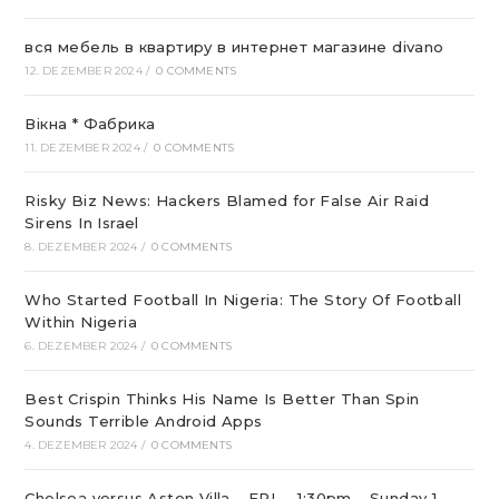
вся мебель в квартиру в интернет магазине divano
12. DEZEMBER 2024
/
0 COMMENTS
Вікна * Фабрика
11. DEZEMBER 2024
/
0 COMMENTS
Risky Biz News: Hackers Blamed for False Air Raid
Sirens In Israel
8. DEZEMBER 2024
/
0 COMMENTS
Who Started Football In Nigeria: The Story Of Football
Within Nigeria
6. DEZEMBER 2024
/
0 COMMENTS
Best Crispin Thinks His Name Is Better Than Spin
Sounds Terrible Android Apps
4. DEZEMBER 2024
/
0 COMMENTS
Chelsea versus Aston Villa – EPL – 1:30pm – Sunday 1