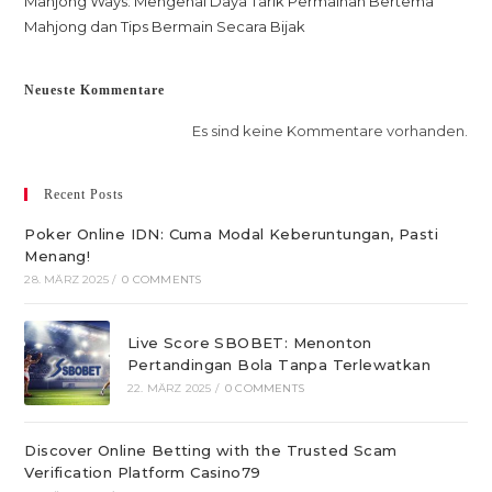
Mahjong Ways: Mengenal Daya Tarik Permainan Bertema
Mahjong dan Tips Bermain Secara Bijak
Neueste Kommentare
Es sind keine Kommentare vorhanden.
Recent Posts
Poker Online IDN: Cuma Modal Keberuntungan, Pasti
Menang!
28. MÄRZ 2025
/
0 COMMENTS
Live Score SBOBET: Menonton
Pertandingan Bola Tanpa Terlewatkan
22. MÄRZ 2025
/
0 COMMENTS
Discover Online Betting with the Trusted Scam
Verification Platform Casino79