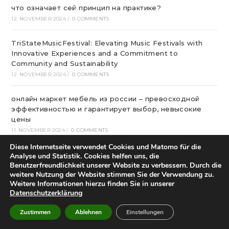
что означает сей принцип на практике?
12. NOVEMBER 2024
/
0 COMMENTS
TriStateMusicFestival: Elevating Music Festivals with
Innovative Experiences and a Commitment to
Community and Sustainability
12. NOVEMBER 2024
/
0 COMMENTS
онлайн маркет мебель из россии – превосходной
эффективностью и гарантирует выбор, невысокие
цены
11. NOVEMBER 2024
/
0 COMMENTS
Diese Internetseite verwendet Cookies und Matomo für die
The Tried and True Method for Brain Club In Step-by-
Analyse und Statistik. Cookies helfen uns, die
step Detail
Benutzerfreundlichkeit unserer Website zu verbessern. Durch die
weitere Nutzung der Website stimmen Sie der Verwendung zu.
11. NOVEMBER 2024
/
0 COMMENTS
Weitere Informationen hierzu finden Sie in unserer
Datenschutzerklärung
pc или Самсунг?
8. NOVEMBER 2024
/
0 COMMENTS
Zustimmen
Ablehnen
Einstellungen