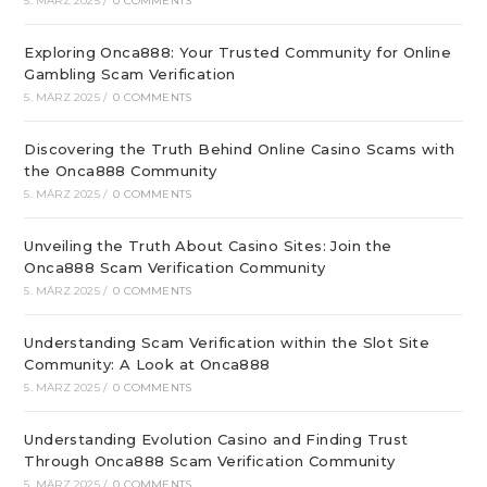
5. MÄRZ 2025
/
0 COMMENTS
Exploring Onca888: Your Trusted Community for Online
Gambling Scam Verification
5. MÄRZ 2025
/
0 COMMENTS
Discovering the Truth Behind Online Casino Scams with
the Onca888 Community
5. MÄRZ 2025
/
0 COMMENTS
Unveiling the Truth About Casino Sites: Join the
Onca888 Scam Verification Community
5. MÄRZ 2025
/
0 COMMENTS
Understanding Scam Verification within the Slot Site
Community: A Look at Onca888
5. MÄRZ 2025
/
0 COMMENTS
Understanding Evolution Casino and Finding Trust
Through Onca888 Scam Verification Community
5. MÄRZ 2025
/
0 COMMENTS