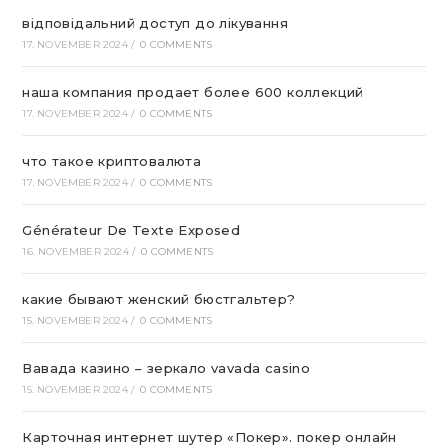
відповідальний доступ до лікування
17. NOVEMBER 2024
/
0 COMMENTS
наша компания продает более 600 коллекций
17. NOVEMBER 2024
/
0 COMMENTS
что такое криптовалюта
17. NOVEMBER 2024
/
0 COMMENTS
Générateur De Texte Exposed
16. NOVEMBER 2024
/
0 COMMENTS
какие бывают женский бюстгальтер?
15. NOVEMBER 2024
/
0 COMMENTS
Вавада казино – зеркало vavada casino
15. NOVEMBER 2024
/
0 COMMENTS
Карточная интернет шутер «Покер». покер онлайн