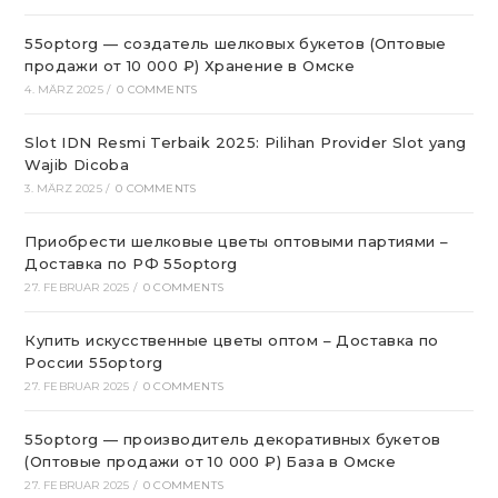
55optorg — создатель шелковых букетов (Оптовые
продажи от 10 000 ₽) Хранение в Омске
4. MÄRZ 2025
/
0 COMMENTS
Slot IDN Resmi Terbaik 2025: Pilihan Provider Slot yang
Wajib Dicoba
3. MÄRZ 2025
/
0 COMMENTS
Приобрести шелковые цветы оптовыми партиями –
Доставка по РФ 55optorg
27. FEBRUAR 2025
/
0 COMMENTS
Купить искусственные цветы оптом – Доставка по
России 55optorg
27. FEBRUAR 2025
/
0 COMMENTS
55optorg — производитель декоративных букетов
(Оптовые продажи от 10 000 ₽) База в Омске
27. FEBRUAR 2025
/
0 COMMENTS