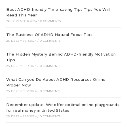
Best ADHD-friendly Time-saving Tips Tips You Will
Read This Year
26. DEZEMBER 2024
/
0 COMMENTS
The Business Of ADHD Natural Focus Tips
25. DEZEMBER 2024
/
0 COMMENTS
The Hidden Mystery Behind ADHD-friendly Motivation
Tips
25. DEZEMBER 2024
/
0 COMMENTS
What Can you Do About ADHD Resources Online
Proper Now
25. DEZEMBER 2024
/
0 COMMENTS
December update: We offer optimal online playgrounds
for real money in United States
25. DEZEMBER 2024
/
0 COMMENTS