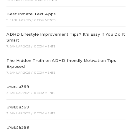
Best Inmate Text Apps
9. JANUAR 2025
/
0 COMMENTS
ADHD Lifestyle Improvement Tips? It’s Easy If You Do It
Smart
7. JANUAR 2025
/
0 COMMENTS
The Hidden Truth on ADHD-friendly Motivation Tips
Exposed
7. JANUAR 2025
/
0 COMMENTS
แทงบอล369
3. JANUAR 2025
/
0 COMMENTS
แทงบอล369
3. JANUAR 2025
/
0 COMMENTS
แทงบอล369