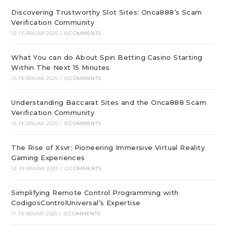
Discovering Trustworthy Slot Sites: Onca888’s Scam
Verification Community
15. FEBRUAR 2025
/
0 COMMENTS
What You can do About Spin Betting Casino Starting
Within The Next 15 Minutes
15. FEBRUAR 2025
/
0 COMMENTS
Understanding Baccarat Sites and the Onca888 Scam
Verification Community
15. FEBRUAR 2025
/
0 COMMENTS
The Rise of Xsvr: Pioneering Immersive Virtual Reality
Gaming Experiences
12. FEBRUAR 2025
/
0 COMMENTS
Simplifying Remote Control Programming with
CodigosControlUniversal’s Expertise
11. FEBRUAR 2025
/
0 COMMENTS