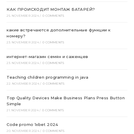
КАК ПРОИСХОДИТ МОНТАЖ БАТАРЕЙ?
25. NOVEMBER 2024
/
0 COMMENTS
какие встречаются дополнительные функции к
номеру?
23. NOVEMBER 2024
/
0 COMMENTS
интернет-магазин семян и саженцев
23. NOVEMBER 2024
/
0 COMMENTS
Teaching children programming in java
22. NOVEMBER 2024
/
0 COMMENTS
Top Quality Devices Make Business Plans Press Button
Simple
21. NOVEMBER 2024
/
0 COMMENTS
Code promo 1xbet 2024
20. NOVEMBER 2024
/
0 COMMENTS