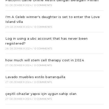
30. DEZEMBER 2024
/
0 COMMENTS
I'm A Celeb winner's daughter is set to enter the Love
Island villa
29. DEZEMBER 2024
/
0 COMMENTS
Log in using a ubc account that has never been
registered?
28. DEZEMBER 2024
/
0 COMMENTS
how much will stem cell therapy cost in 2024
27. DEZEMBER 2024
/
0 COMMENTS
Lavado muebles estilo barranquilla
27. DEZEMBER 2024
/
0 COMMENTS
çeşitli cihazlar yapısı için uygun sahip olan
27. DEZEMBER 2024
/
0 COMMENTS