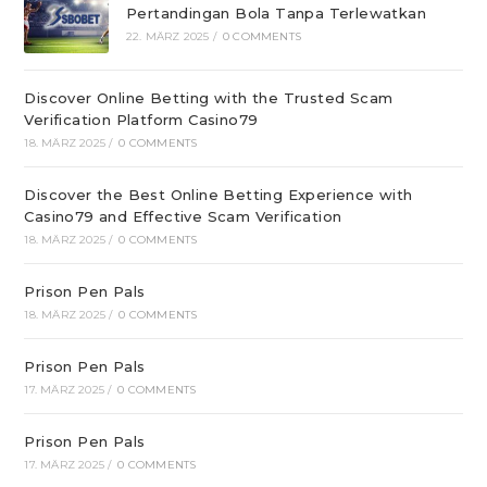
Pertandingan Bola Tanpa Terlewatkan
22. MÄRZ 2025
/
0 COMMENTS
Discover Online Betting with the Trusted Scam
Verification Platform Casino79
18. MÄRZ 2025
/
0 COMMENTS
Discover the Best Online Betting Experience with
Casino79 and Effective Scam Verification
18. MÄRZ 2025
/
0 COMMENTS
Prison Pen Pals
18. MÄRZ 2025
/
0 COMMENTS
Prison Pen Pals
17. MÄRZ 2025
/
0 COMMENTS
Prison Pen Pals
17. MÄRZ 2025
/
0 COMMENTS