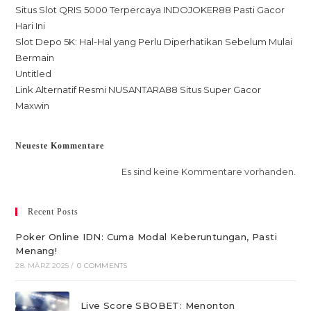
Situs Slot QRIS 5000 Terpercaya INDOJOKER88 Pasti Gacor
Hari Ini
Slot Depo 5K: Hal-Hal yang Perlu Diperhatikan Sebelum Mulai
Bermain
Untitled
Link Alternatif Resmi NUSANTARA88 Situs Super Gacor
Maxwin
Neueste Kommentare
Es sind keine Kommentare vorhanden.
Recent Posts
Poker Online IDN: Cuma Modal Keberuntungan, Pasti
Menang!
28. MÄRZ 2025
/
0 COMMENTS
Live Score SBOBET: Menonton