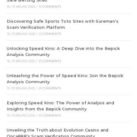
Safe Betting Sites
16. FEBRUAR 2025
/
0 COMMENTS
Discovering Safe Sports Toto Sites with Sureman’s
Scam Verification Platform
16. FEBRUAR 2025
/
0 COMMENTS
Unlocking Speed Kino: A Deep Dive into the Bepick
Analysis Community
16. FEBRUAR 2025
/
0 COMMENTS
Unleashing the Power of Speed Kino: Join the Bepick
Analysis Community
15. FEBRUAR 2025
/
0 COMMENTS
Exploring Speed Kino: The Power of Analysis and
Insights from the Bepick Community
15. FEBRUAR 2025
/
0 COMMENTS
Unveiling the Truth about Evolution Casino and
Onca888’s Scam Verification Community