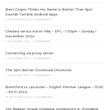
Best Crispin Thinks His Name Is Better Than Spin
Sounds Terrible Android Apps
4. DEZEMBER 2024
/
0 COMMENTS
Chelsea versus Aston Villa – EPL – 1:30pm – Sunday 1
December 2024
1. DEZEMBER 2024
/
0 COMMENTS
Connecting via proxy server
1. DEZEMBER 2024
/
0 COMMENTS
The Spin Better Download Chronicles
1. DEZEMBER 2024
/
0 COMMENTS
Brentford vs Leicester – English Premier League – 15:00
– 30-11-2024
30. NOVEMBER 2024
/
0 COMMENTS
что бывает лучше подарка, купленного в „Розовом