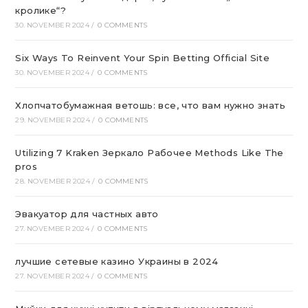
кролике“?
30. NOVEMBER 2024
/
0 COMMENTS
Six Ways To Reinvent Your Spin Betting Official Site
30. NOVEMBER 2024
/
0 COMMENTS
Хлопчатобумажная ветошь: все, что вам нужно знать
29. NOVEMBER 2024
/
0 COMMENTS
Utilizing 7 Kraken Зеркало Рабочее Methods Like The
pros
28. NOVEMBER 2024
/
0 COMMENTS
Эвакуатор для частных авто
27. NOVEMBER 2024
/
0 COMMENTS
лучшие сетевые казино Украины в 2024
27. NOVEMBER 2024
/
0 COMMENTS