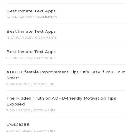
Best Inmate Text Apps
14. JANUAR 2025
/
0 COMMENTS
Best Inmate Text Apps
13. JANUAR 2025
/
0 COMMENTS
Best Inmate Text Apps
9. JANUAR 2025
/
0 COMMENTS
ADHD Lifestyle Improvement Tips? It’s Easy If You Do It
Smart
7. JANUAR 2025
/
0 COMMENTS
The Hidden Truth on ADHD-friendly Motivation Tips
Exposed
7. JANUAR 2025
/
0 COMMENTS
แทงบอล369
3. JANUAR 2025
/
0 COMMENTS