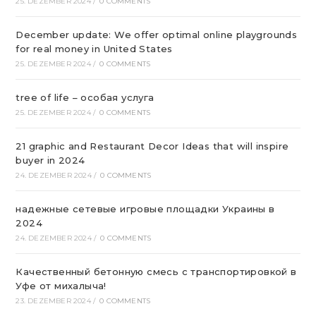
25. DEZEMBER 2024
/
0 COMMENTS
December update: We offer optimal online playgrounds
for real money in United States
25. DEZEMBER 2024
/
0 COMMENTS
tree of life – особая услуга
25. DEZEMBER 2024
/
0 COMMENTS
21 graphic and Restaurant Decor Ideas that will inspire
buyer in 2024
24. DEZEMBER 2024
/
0 COMMENTS
надежные сетевые игровые площадки Украины в
2024
24. DEZEMBER 2024
/
0 COMMENTS
Качественный бетонную смесь с транспортировкой в
Уфе от михалыча!
23. DEZEMBER 2024
/
0 COMMENTS