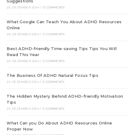
Suggestions
26. DEZEMBER 2024
/
0 COMMENTS
What Google Can Teach You About ADHD Resources
Online
26. DEZEMBER 2024
/
0 COMMENTS
Best ADHD-friendly Time-saving Tips Tips You Will
Read This Year
26. DEZEMBER 2024
/
0 COMMENTS
The Business Of ADHD Natural Focus Tips
25. DEZEMBER 2024
/
0 COMMENTS
The Hidden Mystery Behind ADHD-friendly Motivation
Tips
25. DEZEMBER 2024
/
0 COMMENTS
What Can you Do About ADHD Resources Online
Proper Now