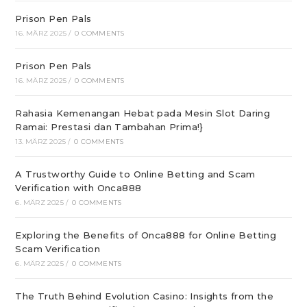
Prison Pen Pals
16. MÄRZ 2025
/
0 COMMENTS
Prison Pen Pals
16. MÄRZ 2025
/
0 COMMENTS
Rahasia Kemenangan Hebat pada Mesin Slot Daring
Ramai: Prestasi dan Tambahan Prima!}
13. MÄRZ 2025
/
0 COMMENTS
A Trustworthy Guide to Online Betting and Scam
Verification with Onca888
6. MÄRZ 2025
/
0 COMMENTS
Exploring the Benefits of Onca888 for Online Betting
Scam Verification
6. MÄRZ 2025
/
0 COMMENTS
The Truth Behind Evolution Casino: Insights from the