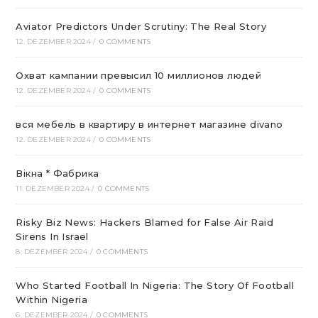
Aviator Predictors Under Scrutiny: The Real Story
12. DEZEMBER 2024
/
0 COMMENTS
Охват кампании превысил 10 миллионов людей
12. DEZEMBER 2024
/
0 COMMENTS
вся мебель в квартиру в интернет магазине divano
12. DEZEMBER 2024
/
0 COMMENTS
Вікна * Фабрика
11. DEZEMBER 2024
/
0 COMMENTS
Risky Biz News: Hackers Blamed for False Air Raid
Sirens In Israel
8. DEZEMBER 2024
/
0 COMMENTS
Who Started Football In Nigeria: The Story Of Football
Within Nigeria
6. DEZEMBER 2024
/
0 COMMENTS