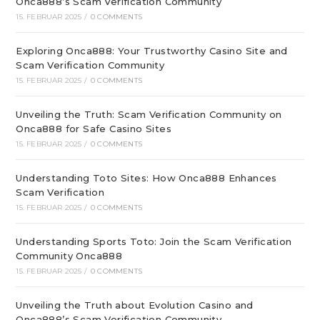
Onca888’s Scam Verification Community
15. FEBRUAR 2025
/
0 COMMENTS
Exploring Onca888: Your Trustworthy Casino Site and
Scam Verification Community
15. FEBRUAR 2025
/
0 COMMENTS
Unveiling the Truth: Scam Verification Community on
Onca888 for Safe Casino Sites
15. FEBRUAR 2025
/
0 COMMENTS
Understanding Toto Sites: How Onca888 Enhances
Scam Verification
15. FEBRUAR 2025
/
0 COMMENTS
Understanding Sports Toto: Join the Scam Verification
Community Onca888
15. FEBRUAR 2025
/
0 COMMENTS
Unveiling the Truth about Evolution Casino and
Onca888’s Scam Verification Community