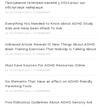
Просування телеграм-каналів у 2024 році: що
обслуговує найкраще
26. DEZEMBER 2024
/
0 COMMENTS
Everything You Needed to Know about ADHD Study
Aids and Have been Afraid To Ask
26. DEZEMBER 2024
/
0 COMMENTS
Unbiased Article Reveals 10 New Things About ADHD
Brain Training Exercises That Nobody Is Talking About
26. DEZEMBER 2024
/
0 COMMENTS
Must have Sources For ADHD Resources Online
26. DEZEMBER 2024
/
0 COMMENTS
Six Elements That Have an effect on ADHD-friendly
Parenting Tools
26. DEZEMBER 2024
/
0 COMMENTS
Five Ridiculous Guidelines About ADHD Sensory Aid