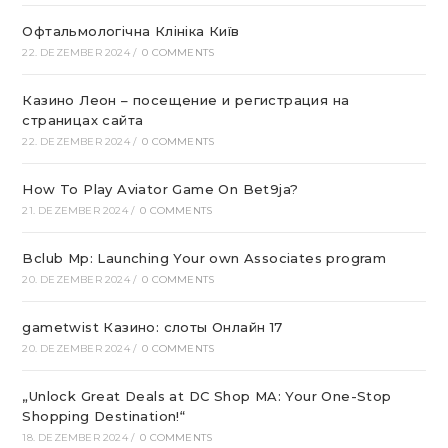
Офтальмологічна Клініка Київ
22. DEZEMBER 2024
/
0 COMMENTS
Казино Леон – посещение и регистрация на
страницах сайта
22. DEZEMBER 2024
/
0 COMMENTS
How To Play Aviator Game On Bet9ja?
21. DEZEMBER 2024
/
0 COMMENTS
Bclub Mp: Launching Your own Associates program
20. DEZEMBER 2024
/
0 COMMENTS
gametwist Казино: слоты Онлай‪н‬ 17
20. DEZEMBER 2024
/
0 COMMENTS
„Unlock Great Deals at DC Shop MA: Your One-Stop
Shopping Destination!“
18. DEZEMBER 2024
/
0 COMMENTS