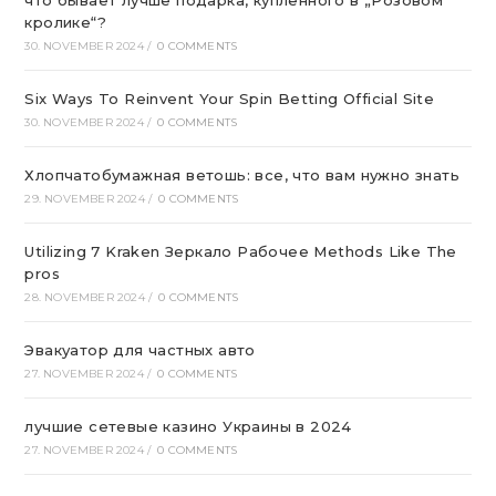
кролике“?
30. NOVEMBER 2024
/
0 COMMENTS
Six Ways To Reinvent Your Spin Betting Official Site
30. NOVEMBER 2024
/
0 COMMENTS
Хлопчатобумажная ветошь: все, что вам нужно знать
29. NOVEMBER 2024
/
0 COMMENTS
Utilizing 7 Kraken Зеркало Рабочее Methods Like The
pros
28. NOVEMBER 2024
/
0 COMMENTS
Эвакуатор для частных авто
27. NOVEMBER 2024
/
0 COMMENTS
лучшие сетевые казино Украины в 2024
27. NOVEMBER 2024
/
0 COMMENTS