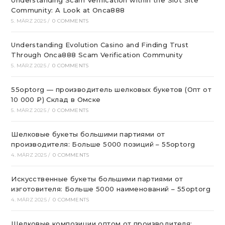
Understanding Scam Verification within the Slot Site
Community: A Look at Onca888
5. MÄRZ 2025
/
0 COMMENTS
Understanding Evolution Casino and Finding Trust
Through Onca888 Scam Verification Community
5. MÄRZ 2025
/
0 COMMENTS
55optorg — производитель шелковых букетов (Опт от
10 000 ₽) Склад в Омске
5. MÄRZ 2025
/
0 COMMENTS
Шелковые букеты большими партиями от
производителя: Больше 5000 позиций – 55optorg
4. MÄRZ 2025
/
0 COMMENTS
Искусственные букеты большими партиями от
изготовителя: Больше 5000 наименований – 55optorg
4. MÄRZ 2025
/
0 COMMENTS
Шелковые композиции оптом от производителя: