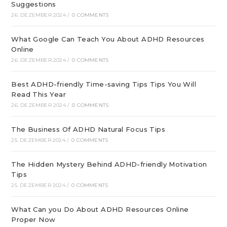
Suggestions
26. DEZEMBER 2024
/
0 COMMENTS
What Google Can Teach You About ADHD Resources
Online
26. DEZEMBER 2024
/
0 COMMENTS
Best ADHD-friendly Time-saving Tips Tips You Will
Read This Year
26. DEZEMBER 2024
/
0 COMMENTS
The Business Of ADHD Natural Focus Tips
25. DEZEMBER 2024
/
0 COMMENTS
The Hidden Mystery Behind ADHD-friendly Motivation
Tips
25. DEZEMBER 2024
/
0 COMMENTS
What Can you Do About ADHD Resources Online
Proper Now