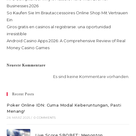
Businesses 2026
So Kaufen Sie Im Brautaccessoires Online Shop Mit Vertrauen
Ein
Giros gratis en casinos al registrarse: una oportunidad
irresistible
Android Casino Apps 2026: A Comprehensive Review of Real
Money Casino Games
Neueste Kommentare
Es sind keine Kommentare vorhanden.
Recent Posts
Poker Online IDN: Cuma Modal Keberuntungan, Pasti
Menang!
28. MÄRZ 2025
/
0 COMMENTS
Live Score SBOBET: Menonton