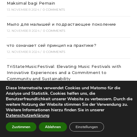
Maksimal bagi Pemain
13. NOVEMBER 2024
/
0 COMMENTS
Мыло для малышей и подрастающее поколение
12. NOVEMBER 2024
/
0 COMMENTS
что означает сей принцип на практике?
12. NOVEMBER 2024
/
0 COMMENTS
TriStateMusicFestival: Elevating Music Festivals with
Innovative Experiences and a Commitment to
Community and Sustainability
12. NOVEMBER 2024
/
0 COMMENTS
Diese Internetseite verwendet Cookies und Matomo für die
Analyse und Statistik. Cookies helfen uns, die
Benutzerfreundlichkeit unserer Website zu verbessern. Durch die
онлайн маркет мебель из россии – превосходной
weitere Nutzung der Website stimmen Sie der Verwendung zu.
эффективностью и гарантирует выбор, невысокие
Weitere Informationen hierzu finden Sie in unserer
цены
Datenschutzerklärung
11. NOVEMBER 2024
/
0 COMMENTS
Zustimmen
Ablehnen
Einstellungen
The Tried and True Method for Brain Club In Step-by-