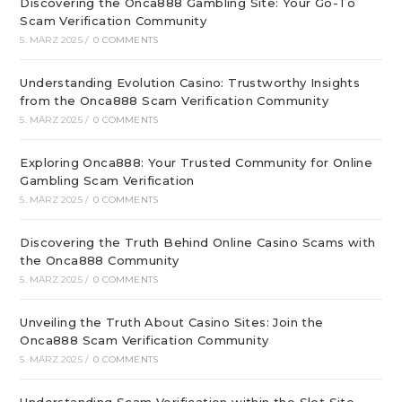
Discovering the Onca888 Gambling Site: Your Go-To
Scam Verification Community
5. MÄRZ 2025
/
0 COMMENTS
Understanding Evolution Casino: Trustworthy Insights
from the Onca888 Scam Verification Community
5. MÄRZ 2025
/
0 COMMENTS
Exploring Onca888: Your Trusted Community for Online
Gambling Scam Verification
5. MÄRZ 2025
/
0 COMMENTS
Discovering the Truth Behind Online Casino Scams with
the Onca888 Community
5. MÄRZ 2025
/
0 COMMENTS
Unveiling the Truth About Casino Sites: Join the
Onca888 Scam Verification Community
5. MÄRZ 2025
/
0 COMMENTS