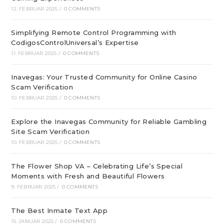
12. FEBRUAR 2025
/
0 COMMENTS
Simplifying Remote Control Programming with
CodigosControlUniversal’s Expertise
11. FEBRUAR 2025
/
0 COMMENTS
Inavegas: Your Trusted Community for Online Casino
Scam Verification
10. FEBRUAR 2025
/
0 COMMENTS
Explore the Inavegas Community for Reliable Gambling
Site Scam Verification
10. FEBRUAR 2025
/
0 COMMENTS
The Flower Shop VA – Celebrating Life’s Special
Moments with Fresh and Beautiful Flowers
9. FEBRUAR 2025
/
0 COMMENTS
The Best Inmate Text App
15. JANUAR 2025
/
0 COMMENTS