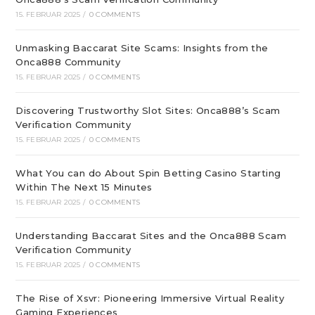
15. FEBRUAR 2025
/
0 COMMENTS
Unmasking Baccarat Site Scams: Insights from the
Onca888 Community
15. FEBRUAR 2025
/
0 COMMENTS
Discovering Trustworthy Slot Sites: Onca888’s Scam
Verification Community
15. FEBRUAR 2025
/
0 COMMENTS
What You can do About Spin Betting Casino Starting
Within The Next 15 Minutes
15. FEBRUAR 2025
/
0 COMMENTS
Understanding Baccarat Sites and the Onca888 Scam
Verification Community
15. FEBRUAR 2025
/
0 COMMENTS
The Rise of Xsvr: Pioneering Immersive Virtual Reality
Gaming Experiences