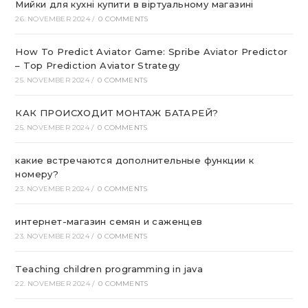
Мийки для кухні купити в віртуальному магазині
26. NOVEMBER 2024
/
0 COMMENTS
How To Predict Aviator Game: Spribe Aviator Predictor
– Top Prediction Aviator Strategy
25. NOVEMBER 2024
/
0 COMMENTS
КАК ПРОИСХОДИТ МОНТАЖ БАТАРЕЙ?
25. NOVEMBER 2024
/
0 COMMENTS
какие встречаются дополнительные функции к
номеру?
23. NOVEMBER 2024
/
0 COMMENTS
интернет-магазин семян и саженцев
23. NOVEMBER 2024
/
0 COMMENTS
Teaching children programming in java
22. NOVEMBER 2024
/
0 COMMENTS