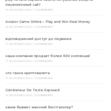
лицензионный сайт
18. NOVEMBER 2024
/
0 COMMENTS
Aviator Game Online – Play and Win Real Money
18. NOVEMBER 2024
/
0 COMMENTS
відповідальний доступ до лікування
17. NOVEMBER 2024
/
0 COMMENTS
наша компания продает более 600 коллекций
17. NOVEMBER 2024
/
0 COMMENTS
что такое криптовалюта
17. NOVEMBER 2024
/
0 COMMENTS
Générateur De Texte Exposed
16. NOVEMBER 2024
/
0 COMMENTS
какие бывают женский бюстгальтер?