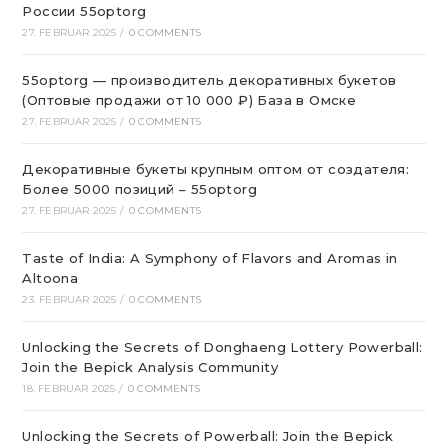
России 55optorg
27. FEBRUAR 2025
/
0 COMMENTS
55optorg — производитель декоративных букетов
(Оптовые продажи от 10 000 ₽) База в Омске
27. FEBRUAR 2025
/
0 COMMENTS
Декоративные букеты крупным оптом от создателя:
Более 5000 позиций – 55optorg
27. FEBRUAR 2025
/
0 COMMENTS
Taste of India: A Symphony of Flavors and Aromas in
Altoona
23. FEBRUAR 2025
/
0 COMMENTS
Unlocking the Secrets of Donghaeng Lottery Powerball:
Join the Bepick Analysis Community
18. FEBRUAR 2025
/
0 COMMENTS
Unlocking the Secrets of Powerball: Join the Bepick