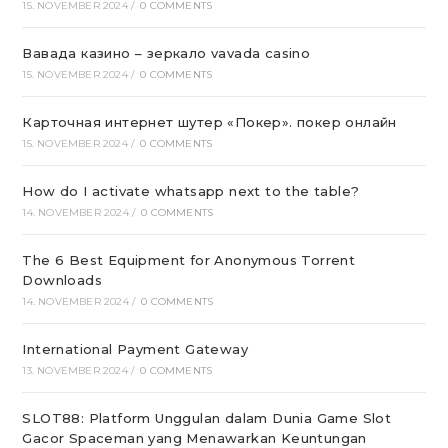
15. NOVEMBER 2024
/
0 COMMENTS
Вавада казино – зеркало vavada casino
15. NOVEMBER 2024
/
0 COMMENTS
Карточная интернет шутер «Покер». покер онлайн
15. NOVEMBER 2024
/
0 COMMENTS
How do I activate whatsapp next to the table?
14. NOVEMBER 2024
/
0 COMMENTS
The 6 Best Equipment for Anonymous Torrent
Downloads
14. NOVEMBER 2024
/
0 COMMENTS
International Payment Gateway
13. NOVEMBER 2024
/
0 COMMENTS
SLOT88: Platform Unggulan dalam Dunia Game Slot
Gacor Spaceman yang Menawarkan Keuntungan