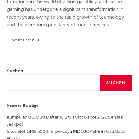
Introduction:The world of online gambling and casino
gaming has undergone a significant transformation in
recent years, owing to the rapid growth of technology
and the increasing popularity of mobile devices.…
Some
Weiterlesen
People
Excel
At
Realmoneycasino-
App.com
And
A
Suchen
Few
Don’t
SUCHEN
–
Which
One
Are
You?
Neueste Beiträge
Kumpulan BEJO88 Daftar 10 Situs Slot Gacor 2026 Sensasi
Jackpot
Situs Slot QRIS 5000 Terpercaya INDOJOKER88 Pasti Gacor
Hari Ini