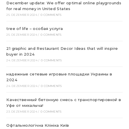
December update: We offer optimal online playgrounds
for real money in United States
25. DEZEMBER 2024
/
0 COMMENTS
tree of life – особая услуга
25. DEZEMBER 2024
/
0 COMMENTS
21 graphic and Restaurant Decor Ideas that will inspire
buyer in 2024
24. DEZEMBER 2024
/
0 COMMENTS
надежные сетевые игровые площадки Украины в
2024
24. DEZEMBER 2024
/
0 COMMENTS
Качественный бетонную смесь с транспортировкой в
Уфе от михалыча!
23. DEZEMBER 2024
/
0 COMMENTS
Офтальмологічна Клініка Київ