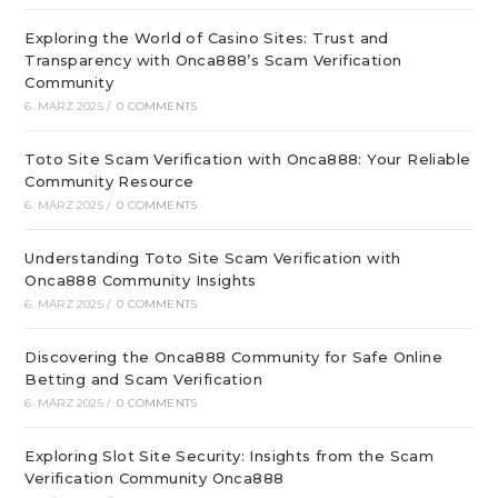
Exploring the World of Casino Sites: Trust and
Transparency with Onca888’s Scam Verification
Community
6. MÄRZ 2025
/
0 COMMENTS
Toto Site Scam Verification with Onca888: Your Reliable
Community Resource
6. MÄRZ 2025
/
0 COMMENTS
Understanding Toto Site Scam Verification with
Onca888 Community Insights
6. MÄRZ 2025
/
0 COMMENTS
Discovering the Onca888 Community for Safe Online
Betting and Scam Verification
6. MÄRZ 2025
/
0 COMMENTS
Exploring Slot Site Security: Insights from the Scam
Verification Community Onca888