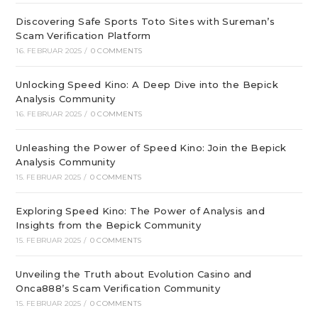
Discovering Safe Sports Toto Sites with Sureman’s
Scam Verification Platform
16. FEBRUAR 2025
/
0 COMMENTS
Unlocking Speed Kino: A Deep Dive into the Bepick
Analysis Community
16. FEBRUAR 2025
/
0 COMMENTS
Unleashing the Power of Speed Kino: Join the Bepick
Analysis Community
15. FEBRUAR 2025
/
0 COMMENTS
Exploring Speed Kino: The Power of Analysis and
Insights from the Bepick Community
15. FEBRUAR 2025
/
0 COMMENTS
Unveiling the Truth about Evolution Casino and
Onca888’s Scam Verification Community
15. FEBRUAR 2025
/
0 COMMENTS