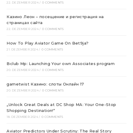
22. DEZEMBER 2024
/
0 COMMENTS
Казино Леон – посещение и регистрация на
страницах сайта
22. DEZEMBER 2024
/
0 COMMENTS
How To Play Aviator Game On Bet9ja?
21. DEZEMBER 2024
/
0 COMMENTS
Bclub Mp: Launching Your own Associates program
20. DEZEMBER 2024
/
0 COMMENTS
gametwist Казино: слоты Онлай‪н‬ 17
20. DEZEMBER 2024
/
0 COMMENTS
„Unlock Great Deals at DC Shop MA: Your One-Stop
Shopping Destination!“
18. DEZEMBER 2024
/
0 COMMENTS
Aviator Predictors Under Scrutiny: The Real Story