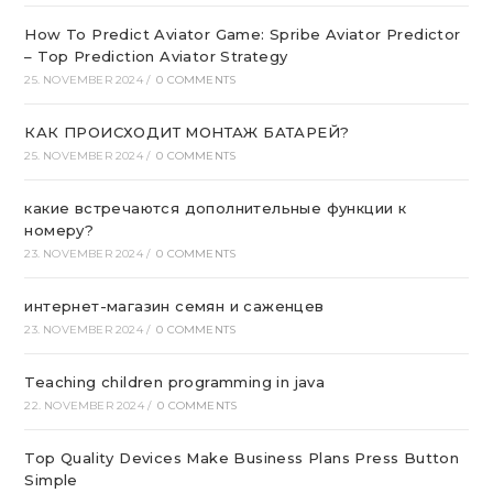
How To Predict Aviator Game: Spribe Aviator Predictor
– Top Prediction Aviator Strategy
25. NOVEMBER 2024
/
0 COMMENTS
КАК ПРОИСХОДИТ МОНТАЖ БАТАРЕЙ?
25. NOVEMBER 2024
/
0 COMMENTS
какие встречаются дополнительные функции к
номеру?
23. NOVEMBER 2024
/
0 COMMENTS
интернет-магазин семян и саженцев
23. NOVEMBER 2024
/
0 COMMENTS
Teaching children programming in java
22. NOVEMBER 2024
/
0 COMMENTS
Top Quality Devices Make Business Plans Press Button
Simple