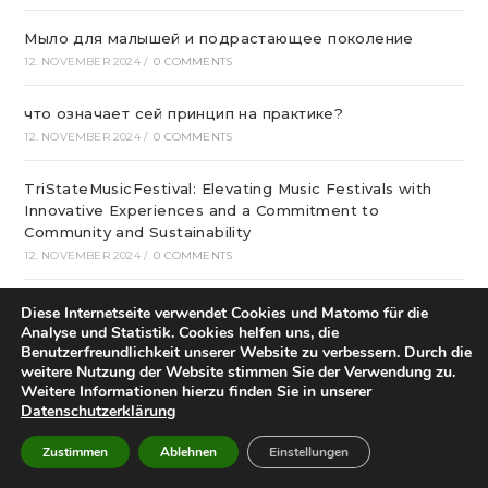
Мыло для малышей и подрастающее поколение
12. NOVEMBER 2024
/
0 COMMENTS
что означает сей принцип на практике?
12. NOVEMBER 2024
/
0 COMMENTS
TriStateMusicFestival: Elevating Music Festivals with
Innovative Experiences and a Commitment to
Community and Sustainability
12. NOVEMBER 2024
/
0 COMMENTS
онлайн маркет мебель из россии – превосходной
Diese Internetseite verwendet Cookies und Matomo für die
эффективностью и гарантирует выбор, невысокие
Analyse und Statistik. Cookies helfen uns, die
цены
Benutzerfreundlichkeit unserer Website zu verbessern. Durch die
weitere Nutzung der Website stimmen Sie der Verwendung zu.
11. NOVEMBER 2024
/
0 COMMENTS
Weitere Informationen hierzu finden Sie in unserer
Datenschutzerklärung
The Tried and True Method for Brain Club In Step-by-
step Detail
Zustimmen
Ablehnen
Einstellungen
11. NOVEMBER 2024
/
0 COMMENTS