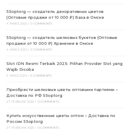
55optorg — создатель декоративных цветов
(Оптовые продажи от 10 000 ₽) База в Омске
4. MÄRZ 2025
/
0 COMMENTS
55optorg — создатель шелковых букетов (Оптовые
продажи от 10 000 ₽) Хранение в Омске
4. MÄRZ 2025
/
0 COMMENTS
Slot IDN Resmi Terbaik 2025: Pilihan Provider Slot yang
Wajib Dicoba
3. MÄRZ 2025
/
0 COMMENTS
Приобрести шелковые цветы оптовыми партиями –
Доставка по РФ 55optorg
27. FEBRUAR 2025
/
0 COMMENTS
Купить искусственные цветы оптом – Доставка по
России 55optorg
27. FEBRUAR 2025
/
0 COMMENTS