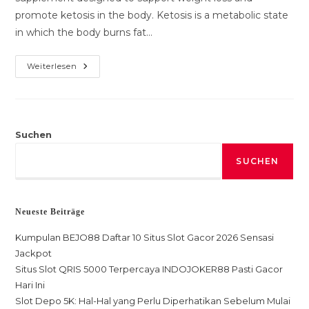
promote ketosis in the body. Ketosis is a metabolic state
in which the body burns fat…
Simply
Weiterlesen
Lean
Keto:
Managing
Cravings
And
Staying
On
Suchen
Track
SUCHEN
Neueste Beiträge
Kumpulan BEJO88 Daftar 10 Situs Slot Gacor 2026 Sensasi
Jackpot
Situs Slot QRIS 5000 Terpercaya INDOJOKER88 Pasti Gacor
Hari Ini
Slot Depo 5K: Hal-Hal yang Perlu Diperhatikan Sebelum Mulai