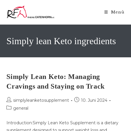
Zum
Inhalt
Menü
springen
Simply lean Keto ingredients
Simply Lean Keto: Managing
Cravings and Staying on Track
Beitrags-
Beitrag
simplyleanketosupplement
10. Juni 2024
Autor:
veröffentlicht:
Beitrags-
general
Kategorie:
Introduction:Simply Lean Keto Supplement is a dietary
supplement designed to support weight loss and