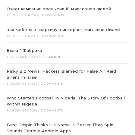
Охват кампании превысил 10 миллионов людей
12. DEZEMBER 2024
/
0 COMMENTS
вся мебель в квартиру в интернет магазине divano
12. DEZEMBER 2024
/
0 COMMENTS
Вікна * Фабрика
11. DEZEMBER 2024
/
0 COMMENTS
Risky Biz News: Hackers Blamed for False Air Raid
Sirens In Israel
8. DEZEMBER 2024
/
0 COMMENTS
Who Started Football In Nigeria: The Story Of Football
Within Nigeria
6. DEZEMBER 2024
/
0 COMMENTS
Best Crispin Thinks His Name Is Better Than Spin
Sounds Terrible Android Apps