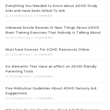
Everything You Needed to Know about ADHD Study
Aids and Have been Afraid To Ask
26. DEZEMBER 2024
/
0 COMMENTS
Unbiased Article Reveals 10 New Things About ADHD
Brain Training Exercises That Nobody Is Talking About
26. DEZEMBER 2024
/
0 COMMENTS
Must have Sources For ADHD Resources Online
26. DEZEMBER 2024
/
0 COMMENTS
Six Elements That Have an effect on ADHD-friendly
Parenting Tools
26. DEZEMBER 2024
/
0 COMMENTS
Five Ridiculous Guidelines About ADHD Sensory Aid
Suggestions
26. DEZEMBER 2024
/
0 COMMENTS
What Google Can Teach You About ADHD Resources