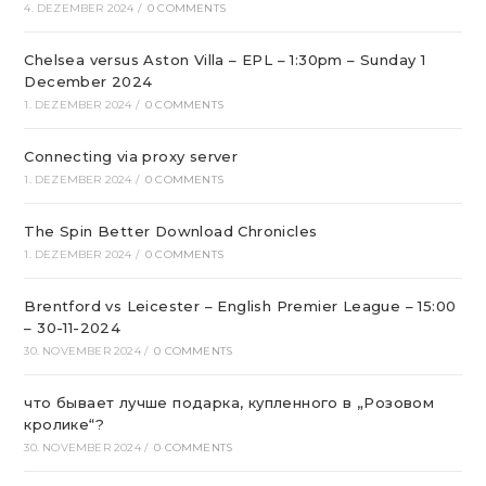
4. DEZEMBER 2024
/
0 COMMENTS
Chelsea versus Aston Villa – EPL – 1:30pm – Sunday 1
December 2024
1. DEZEMBER 2024
/
0 COMMENTS
Connecting via proxy server
1. DEZEMBER 2024
/
0 COMMENTS
The Spin Better Download Chronicles
1. DEZEMBER 2024
/
0 COMMENTS
Brentford vs Leicester – English Premier League – 15:00
– 30-11-2024
30. NOVEMBER 2024
/
0 COMMENTS
что бывает лучше подарка, купленного в „Розовом
кролике“?
30. NOVEMBER 2024
/
0 COMMENTS