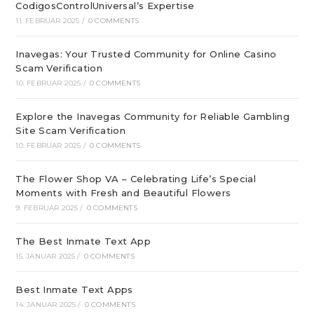
CodigosControlUniversal’s Expertise
11. FEBRUAR 2025
/
0 COMMENTS
Inavegas: Your Trusted Community for Online Casino
Scam Verification
10. FEBRUAR 2025
/
0 COMMENTS
Explore the Inavegas Community for Reliable Gambling
Site Scam Verification
10. FEBRUAR 2025
/
0 COMMENTS
The Flower Shop VA – Celebrating Life’s Special
Moments with Fresh and Beautiful Flowers
9. FEBRUAR 2025
/
0 COMMENTS
The Best Inmate Text App
15. JANUAR 2025
/
0 COMMENTS
Best Inmate Text Apps
14. JANUAR 2025
/
0 COMMENTS