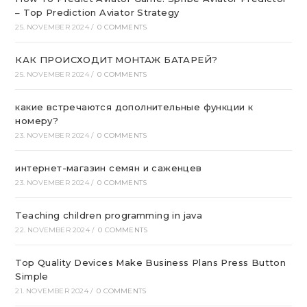
– Top Prediction Aviator Strategy
25. NOVEMBER 2024
/
0 COMMENTS
КАК ПРОИСХОДИТ МОНТАЖ БАТАРЕЙ?
25. NOVEMBER 2024
/
0 COMMENTS
какие встречаются дополнительные функции к
номеру?
23. NOVEMBER 2024
/
0 COMMENTS
интернет-магазин семян и саженцев
23. NOVEMBER 2024
/
0 COMMENTS
Teaching children programming in java
22. NOVEMBER 2024
/
0 COMMENTS
Top Quality Devices Make Business Plans Press Button
Simple
21. NOVEMBER 2024
/
0 COMMENTS