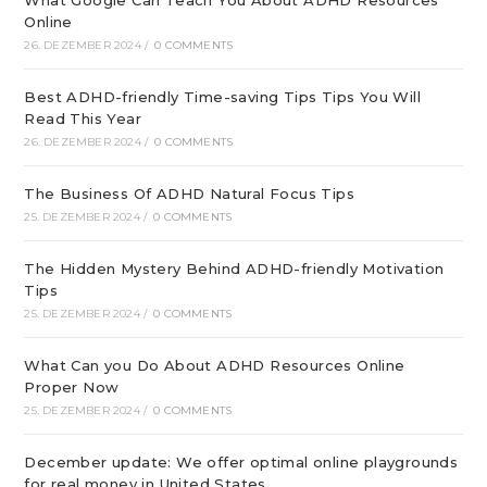
Online
26. DEZEMBER 2024
/
0 COMMENTS
Best ADHD-friendly Time-saving Tips Tips You Will
Read This Year
26. DEZEMBER 2024
/
0 COMMENTS
The Business Of ADHD Natural Focus Tips
25. DEZEMBER 2024
/
0 COMMENTS
The Hidden Mystery Behind ADHD-friendly Motivation
Tips
25. DEZEMBER 2024
/
0 COMMENTS
What Can you Do About ADHD Resources Online
Proper Now
25. DEZEMBER 2024
/
0 COMMENTS
December update: We offer optimal online playgrounds
for real money in United States