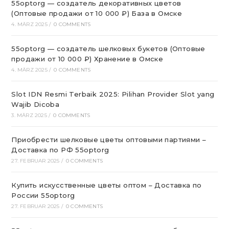
55optorg — создатель декоративных цветов
(Оптовые продажи от 10 000 ₽) База в Омске
4. MÄRZ 2025
/
0 COMMENTS
55optorg — создатель шелковых букетов (Оптовые
продажи от 10 000 ₽) Хранение в Омске
4. MÄRZ 2025
/
0 COMMENTS
Slot IDN Resmi Terbaik 2025: Pilihan Provider Slot yang
Wajib Dicoba
3. MÄRZ 2025
/
0 COMMENTS
Приобрести шелковые цветы оптовыми партиями –
Доставка по РФ 55optorg
27. FEBRUAR 2025
/
0 COMMENTS
Купить искусственные цветы оптом – Доставка по
России 55optorg
27. FEBRUAR 2025
/
0 COMMENTS