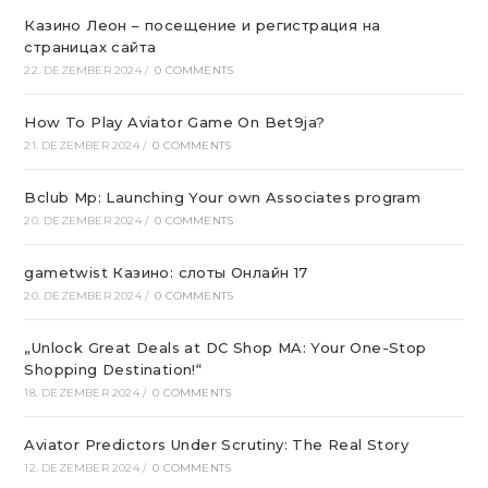
Казино Леон – посещение и регистрация на
страницах сайта
22. DEZEMBER 2024
/
0 COMMENTS
How To Play Aviator Game On Bet9ja?
21. DEZEMBER 2024
/
0 COMMENTS
Bclub Mp: Launching Your own Associates program
20. DEZEMBER 2024
/
0 COMMENTS
gametwist Казино: слоты Онлай‪н‬ 17
20. DEZEMBER 2024
/
0 COMMENTS
„Unlock Great Deals at DC Shop MA: Your One-Stop
Shopping Destination!“
18. DEZEMBER 2024
/
0 COMMENTS
Aviator Predictors Under Scrutiny: The Real Story
12. DEZEMBER 2024
/
0 COMMENTS