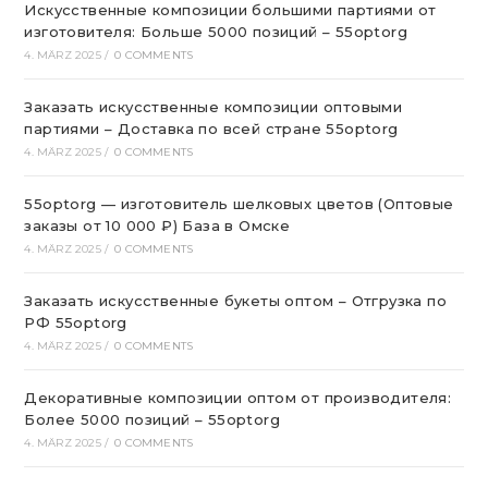
Искусственные композиции большими партиями от
изготовителя: Больше 5000 позиций – 55optorg
4. MÄRZ 2025
/
0 COMMENTS
Заказать искусственные композиции оптовыми
партиями – Доставка по всей стране 55optorg
4. MÄRZ 2025
/
0 COMMENTS
55optorg — изготовитель шелковых цветов (Оптовые
заказы от 10 000 ₽) База в Омске
4. MÄRZ 2025
/
0 COMMENTS
Заказать искусственные букеты оптом – Отгрузка по
РФ 55optorg
4. MÄRZ 2025
/
0 COMMENTS
Декоративные композиции оптом от производителя:
Более 5000 позиций – 55optorg
4. MÄRZ 2025
/
0 COMMENTS