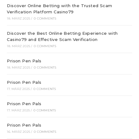
Discover Online Betting with the Trusted Scam
Verification Platform Casino79
18. MÄRZ 2025
/
0 COMMENTS
Discover the Best Online Betting Experience with
Casino79 and Effective Scam Verification
18. MÄRZ 2025
/
0 COMMENTS
Prison Pen Pals
18. MÄRZ 2025
/
0 COMMENTS
Prison Pen Pals
17. MÄRZ 2025
/
0 COMMENTS
Prison Pen Pals
17. MÄRZ 2025
/
0 COMMENTS
Prison Pen Pals
16. MÄRZ 2025
/
0 COMMENTS