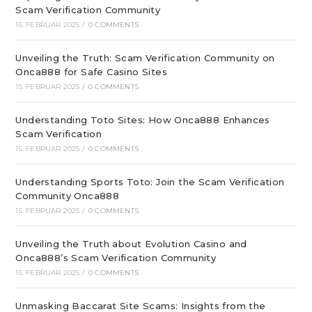
Scam Verification Community
15. FEBRUAR 2025
/
0 COMMENTS
Unveiling the Truth: Scam Verification Community on
Onca888 for Safe Casino Sites
15. FEBRUAR 2025
/
0 COMMENTS
Understanding Toto Sites: How Onca888 Enhances
Scam Verification
15. FEBRUAR 2025
/
0 COMMENTS
Understanding Sports Toto: Join the Scam Verification
Community Onca888
15. FEBRUAR 2025
/
0 COMMENTS
Unveiling the Truth about Evolution Casino and
Onca888’s Scam Verification Community
15. FEBRUAR 2025
/
0 COMMENTS
Unmasking Baccarat Site Scams: Insights from the