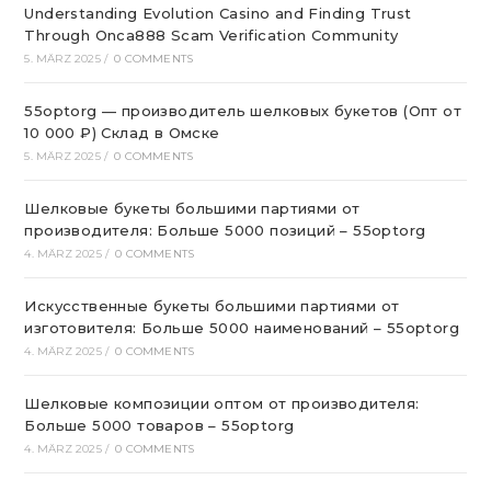
Understanding Evolution Casino and Finding Trust
Through Onca888 Scam Verification Community
5. MÄRZ 2025
/
0 COMMENTS
55optorg — производитель шелковых букетов (Опт от
10 000 ₽) Склад в Омске
5. MÄRZ 2025
/
0 COMMENTS
Шелковые букеты большими партиями от
производителя: Больше 5000 позиций – 55optorg
4. MÄRZ 2025
/
0 COMMENTS
Искусственные букеты большими партиями от
изготовителя: Больше 5000 наименований – 55optorg
4. MÄRZ 2025
/
0 COMMENTS
Шелковые композиции оптом от производителя:
Больше 5000 товаров – 55optorg
4. MÄRZ 2025
/
0 COMMENTS