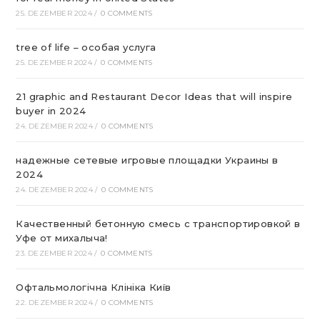
25. DEZEMBER 2024
/
0 COMMENTS
tree of life – особая услуга
25. DEZEMBER 2024
/
0 COMMENTS
21 graphic and Restaurant Decor Ideas that will inspire
buyer in 2024
24. DEZEMBER 2024
/
0 COMMENTS
надежные сетевые игровые площадки Украины в
2024
24. DEZEMBER 2024
/
0 COMMENTS
Качественный бетонную смесь с транспортировкой в
Уфе от михалыча!
23. DEZEMBER 2024
/
0 COMMENTS
Офтальмологічна Клініка Київ
22. DEZEMBER 2024
/
0 COMMENTS