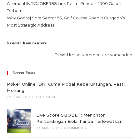
Alternatif INDOJOKER88 Link Resmi Princess 1000 Gacor
Terbaru
Why Godrej Sora Sector 53, Golf Course Road is Gurgaon’s
Most Strategic Address
Neueste Kommentare
Es sind keine Kommentare vorhanden.
Recent Posts
Poker Online IDN: Cuma Modal Keberuntungan, Pasti
Menang!
28. MÄRZ 2025
/
0 COMMENTS
Live Score SBOBET: Menonton
Pertandingan Bola Tanpa Terlewatkan
22. MÄRZ 2025
/
0 COMMENTS