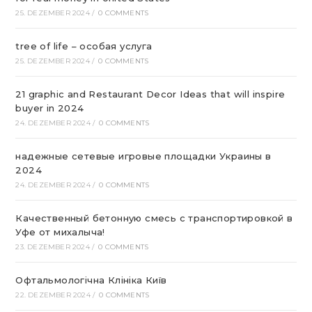
25. DEZEMBER 2024
/
0 COMMENTS
tree of life – особая услуга
25. DEZEMBER 2024
/
0 COMMENTS
21 graphic and Restaurant Decor Ideas that will inspire
buyer in 2024
24. DEZEMBER 2024
/
0 COMMENTS
надежные сетевые игровые площадки Украины в
2024
24. DEZEMBER 2024
/
0 COMMENTS
Качественный бетонную смесь с транспортировкой в
Уфе от михалыча!
23. DEZEMBER 2024
/
0 COMMENTS
Офтальмологічна Клініка Київ
22. DEZEMBER 2024
/
0 COMMENTS