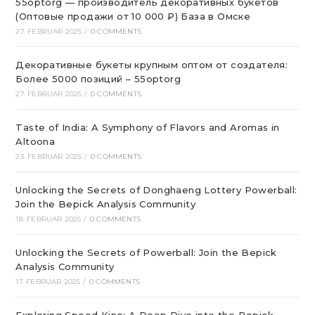
55optorg — производитель декоративных букетов
(Оптовые продажи от 10 000 ₽) База в Омске
27. FEBRUAR 2025
/
0 COMMENTS
Декоративные букеты крупным оптом от создателя:
Более 5000 позиций – 55optorg
27. FEBRUAR 2025
/
0 COMMENTS
Taste of India: A Symphony of Flavors and Aromas in
Altoona
23. FEBRUAR 2025
/
0 COMMENTS
Unlocking the Secrets of Donghaeng Lottery Powerball:
Join the Bepick Analysis Community
18. FEBRUAR 2025
/
0 COMMENTS
Unlocking the Secrets of Powerball: Join the Bepick
Analysis Community
17. FEBRUAR 2025
/
0 COMMENTS