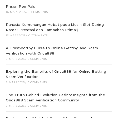
Prison Pen Pals
16. MÄRZ 2025
/
0 COMMENTS
Rahasia Kemenangan Hebat pada Mesin Slot Daring
Ramai: Prestasi dan Tambahan Prima!}
13. MÄRZ 2025
/
0 COMMENTS
A Trustworthy Guide to Online Betting and Scam
Verification with Onca888
6. MÄRZ 2025
/
0 COMMENTS
Exploring the Benefits of Onca888 for Online Betting
Scam Verification
6. MÄRZ 2025
/
0 COMMENTS
The Truth Behind Evolution Casino: Insights from the
Onca888 Scam Verification Community
6. MÄRZ 2025
/
0 COMMENTS