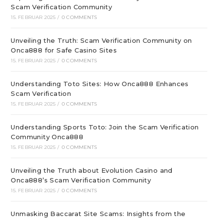
Scam Verification Community
15. FEBRUAR 2025
/
0 COMMENTS
Unveiling the Truth: Scam Verification Community on
Onca888 for Safe Casino Sites
15. FEBRUAR 2025
/
0 COMMENTS
Understanding Toto Sites: How Onca888 Enhances
Scam Verification
15. FEBRUAR 2025
/
0 COMMENTS
Understanding Sports Toto: Join the Scam Verification
Community Onca888
15. FEBRUAR 2025
/
0 COMMENTS
Unveiling the Truth about Evolution Casino and
Onca888’s Scam Verification Community
15. FEBRUAR 2025
/
0 COMMENTS
Unmasking Baccarat Site Scams: Insights from the