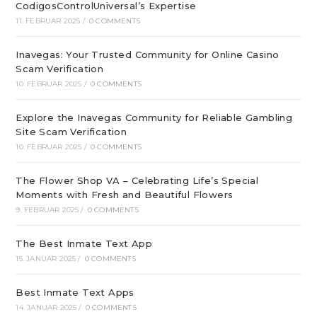
CodigosControlUniversal’s Expertise
11. FEBRUAR 2025
/
0 COMMENTS
Inavegas: Your Trusted Community for Online Casino
Scam Verification
10. FEBRUAR 2025
/
0 COMMENTS
Explore the Inavegas Community for Reliable Gambling
Site Scam Verification
10. FEBRUAR 2025
/
0 COMMENTS
The Flower Shop VA – Celebrating Life’s Special
Moments with Fresh and Beautiful Flowers
9. FEBRUAR 2025
/
0 COMMENTS
The Best Inmate Text App
15. JANUAR 2025
/
0 COMMENTS
Best Inmate Text Apps
14. JANUAR 2025
/
0 COMMENTS