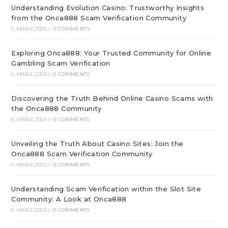
Understanding Evolution Casino: Trustworthy Insights
from the Onca888 Scam Verification Community
5. MÄRZ 2025
/
0 COMMENTS
Exploring Onca888: Your Trusted Community for Online
Gambling Scam Verification
5. MÄRZ 2025
/
0 COMMENTS
Discovering the Truth Behind Online Casino Scams with
the Onca888 Community
5. MÄRZ 2025
/
0 COMMENTS
Unveiling the Truth About Casino Sites: Join the
Onca888 Scam Verification Community
5. MÄRZ 2025
/
0 COMMENTS
Understanding Scam Verification within the Slot Site
Community: A Look at Onca888
5. MÄRZ 2025
/
0 COMMENTS