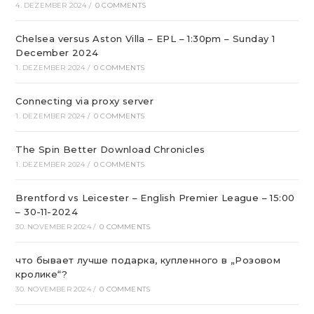
4. DEZEMBER 2024
/
0 COMMENTS
Chelsea versus Aston Villa – EPL – 1:30pm – Sunday 1
December 2024
1. DEZEMBER 2024
/
0 COMMENTS
Connecting via proxy server
1. DEZEMBER 2024
/
0 COMMENTS
The Spin Better Download Chronicles
1. DEZEMBER 2024
/
0 COMMENTS
Brentford vs Leicester – English Premier League – 15:00
– 30-11-2024
30. NOVEMBER 2024
/
0 COMMENTS
что бывает лучше подарка, купленного в „Розовом
кролике“?
30. NOVEMBER 2024
/
0 COMMENTS