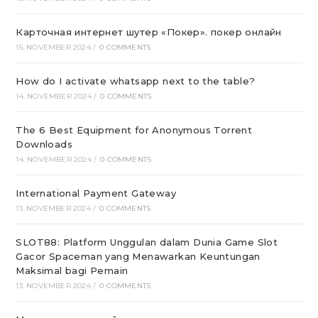
Карточная интернет шутер «Покер». покер онлайн
15. NOVEMBER 2024
/
0 COMMENTS
How do I activate whatsapp next to the table?
14. NOVEMBER 2024
/
0 COMMENTS
The 6 Best Equipment for Anonymous Torrent
Downloads
14. NOVEMBER 2024
/
0 COMMENTS
International Payment Gateway
13. NOVEMBER 2024
/
0 COMMENTS
SLOT88: Platform Unggulan dalam Dunia Game Slot
Gacor Spaceman yang Menawarkan Keuntungan
Maksimal bagi Pemain
13. NOVEMBER 2024
/
0 COMMENTS