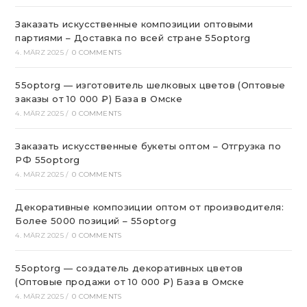
Заказать искусственные композиции оптовыми
партиями – Доставка по всей стране 55optorg
4. MÄRZ 2025
/
0 COMMENTS
55optorg — изготовитель шелковых цветов (Оптовые
заказы от 10 000 ₽) База в Омске
4. MÄRZ 2025
/
0 COMMENTS
Заказать искусственные букеты оптом – Отгрузка по
РФ 55optorg
4. MÄRZ 2025
/
0 COMMENTS
Декоративные композиции оптом от производителя:
Более 5000 позиций – 55optorg
4. MÄRZ 2025
/
0 COMMENTS
55optorg — создатель декоративных цветов
(Оптовые продажи от 10 000 ₽) База в Омске
4. MÄRZ 2025
/
0 COMMENTS