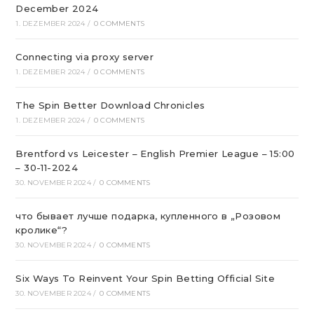
December 2024
1. DEZEMBER 2024
/
0 COMMENTS
Connecting via proxy server
1. DEZEMBER 2024
/
0 COMMENTS
The Spin Better Download Chronicles
1. DEZEMBER 2024
/
0 COMMENTS
Brentford vs Leicester – English Premier League – 15:00
– 30-11-2024
30. NOVEMBER 2024
/
0 COMMENTS
что бывает лучше подарка, купленного в „Розовом
кролике“?
30. NOVEMBER 2024
/
0 COMMENTS
Six Ways To Reinvent Your Spin Betting Official Site
30. NOVEMBER 2024
/
0 COMMENTS