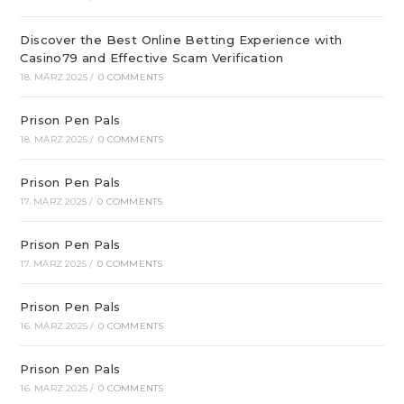
Discover the Best Online Betting Experience with
Casino79 and Effective Scam Verification
18. MÄRZ 2025
/
0 COMMENTS
Prison Pen Pals
18. MÄRZ 2025
/
0 COMMENTS
Prison Pen Pals
17. MÄRZ 2025
/
0 COMMENTS
Prison Pen Pals
17. MÄRZ 2025
/
0 COMMENTS
Prison Pen Pals
16. MÄRZ 2025
/
0 COMMENTS
Prison Pen Pals
16. MÄRZ 2025
/
0 COMMENTS