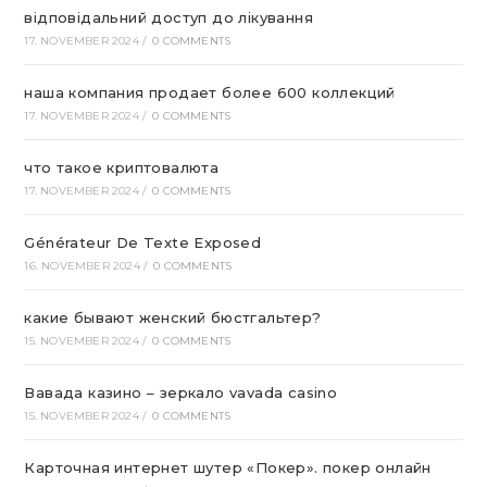
відповідальний доступ до лікування
17. NOVEMBER 2024
/
0 COMMENTS
наша компания продает более 600 коллекций
17. NOVEMBER 2024
/
0 COMMENTS
что такое криптовалюта
17. NOVEMBER 2024
/
0 COMMENTS
Générateur De Texte Exposed
16. NOVEMBER 2024
/
0 COMMENTS
какие бывают женский бюстгальтер?
15. NOVEMBER 2024
/
0 COMMENTS
Вавада казино – зеркало vavada casino
15. NOVEMBER 2024
/
0 COMMENTS
Карточная интернет шутер «Покер». покер онлайн