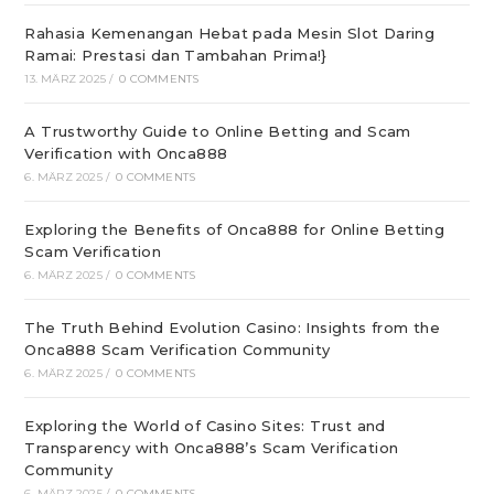
Rahasia Kemenangan Hebat pada Mesin Slot Daring
Ramai: Prestasi dan Tambahan Prima!}
13. MÄRZ 2025
/
0 COMMENTS
A Trustworthy Guide to Online Betting and Scam
Verification with Onca888
6. MÄRZ 2025
/
0 COMMENTS
Exploring the Benefits of Onca888 for Online Betting
Scam Verification
6. MÄRZ 2025
/
0 COMMENTS
The Truth Behind Evolution Casino: Insights from the
Onca888 Scam Verification Community
6. MÄRZ 2025
/
0 COMMENTS
Exploring the World of Casino Sites: Trust and
Transparency with Onca888’s Scam Verification
Community
6. MÄRZ 2025
/
0 COMMENTS