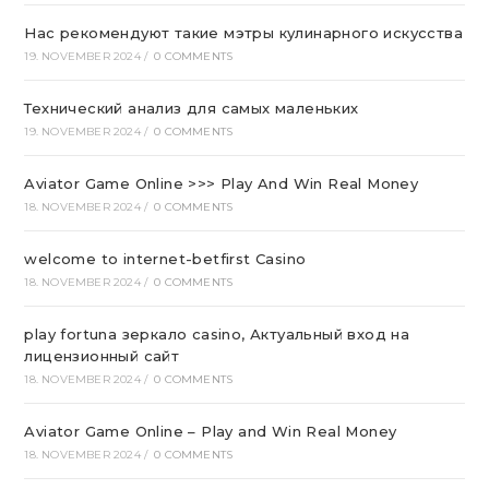
Нас рекомендуют такие мэтры кулинарного искусства
19. NOVEMBER 2024
/
0 COMMENTS
Технический анализ для самых маленьких
19. NOVEMBER 2024
/
0 COMMENTS
Aviator Game Online >>> Play And Win Real Money
18. NOVEMBER 2024
/
0 COMMENTS
welcome to internet-betfirst Casino
18. NOVEMBER 2024
/
0 COMMENTS
play fortuna зеркало casino, Актуальный вход на
лицензионный сайт
18. NOVEMBER 2024
/
0 COMMENTS
Aviator Game Online – Play and Win Real Money
18. NOVEMBER 2024
/
0 COMMENTS