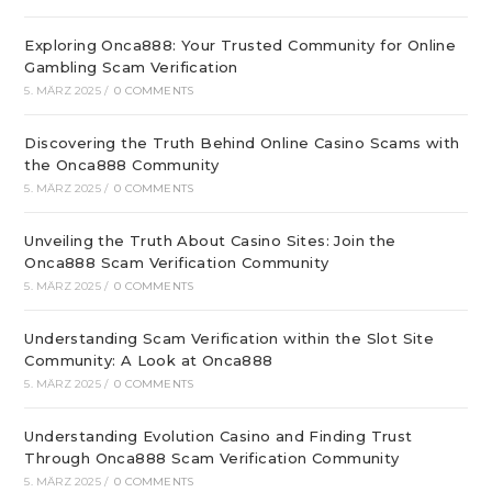
Exploring Onca888: Your Trusted Community for Online
Gambling Scam Verification
5. MÄRZ 2025
/
0 COMMENTS
Discovering the Truth Behind Online Casino Scams with
the Onca888 Community
5. MÄRZ 2025
/
0 COMMENTS
Unveiling the Truth About Casino Sites: Join the
Onca888 Scam Verification Community
5. MÄRZ 2025
/
0 COMMENTS
Understanding Scam Verification within the Slot Site
Community: A Look at Onca888
5. MÄRZ 2025
/
0 COMMENTS
Understanding Evolution Casino and Finding Trust
Through Onca888 Scam Verification Community
5. MÄRZ 2025
/
0 COMMENTS