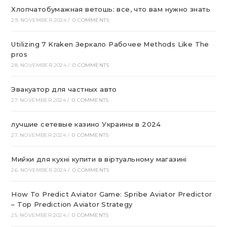
Хлопчатобумажная ветошь: все, что вам нужно знать
29. NOVEMBER 2024
/
0 COMMENTS
Utilizing 7 Kraken Зеркало Рабочее Methods Like The
pros
28. NOVEMBER 2024
/
0 COMMENTS
Эвакуатор для частных авто
27. NOVEMBER 2024
/
0 COMMENTS
лучшие сетевые казино Украины в 2024
27. NOVEMBER 2024
/
0 COMMENTS
Мийки для кухні купити в віртуальному магазині
26. NOVEMBER 2024
/
0 COMMENTS
How To Predict Aviator Game: Spribe Aviator Predictor
– Top Prediction Aviator Strategy
25. NOVEMBER 2024
/
0 COMMENTS