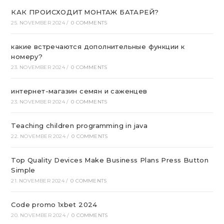
КАК ПРОИСХОДИТ МОНТАЖ БАТАРЕЙ?
25. NOVEMBER 2024
/
0 COMMENTS
какие встречаются дополнительные функции к
номеру?
23. NOVEMBER 2024
/
0 COMMENTS
интернет-магазин семян и саженцев
23. NOVEMBER 2024
/
0 COMMENTS
Teaching children programming in java
22. NOVEMBER 2024
/
0 COMMENTS
Top Quality Devices Make Business Plans Press Button
Simple
21. NOVEMBER 2024
/
0 COMMENTS
Code promo 1xbet 2024
20. NOVEMBER 2024
/
0 COMMENTS