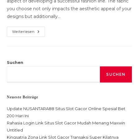
aspect of developing a successful fashion line. The fabric
you choose not only impacts the aesthetic appeal of your
designs but additionally…
The
Weiterlesen
Way
To
Choose
The
Proper
Textile
Materials
Suchen
For
Your
SUCHEN
Fashion
Line
Neueste Beiträge
Update NUSANTARA88 Situs Slot Gacor Online Spesial Bet
200 Hari Ini
Rahasia Login Link Situs Slot Gacor Mudah Menang Maxwin
Untitled
Kingsatria Zona Link Slot Gacor Transaksi Super Kilatnya