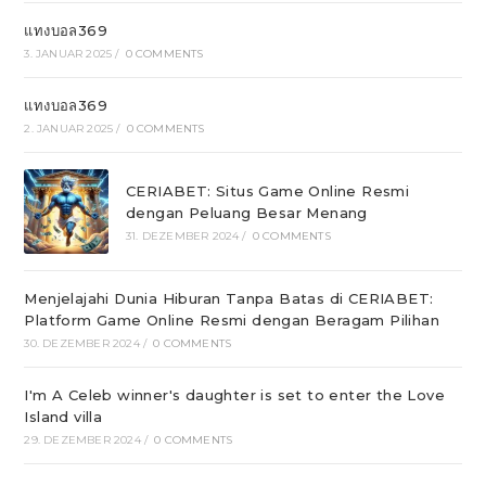
แทงบอล369
3. JANUAR 2025
/
0 COMMENTS
แทงบอล369
2. JANUAR 2025
/
0 COMMENTS
CERIABET: Situs Game Online Resmi
dengan Peluang Besar Menang
31. DEZEMBER 2024
/
0 COMMENTS
Menjelajahi Dunia Hiburan Tanpa Batas di CERIABET:
Platform Game Online Resmi dengan Beragam Pilihan
30. DEZEMBER 2024
/
0 COMMENTS
I'm A Celeb winner's daughter is set to enter the Love
Island villa
29. DEZEMBER 2024
/
0 COMMENTS