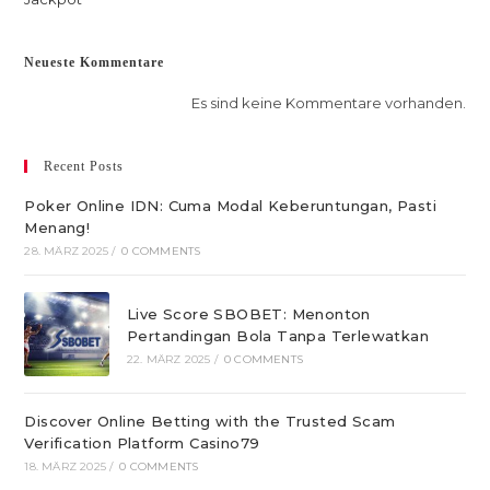
Neueste Kommentare
Es sind keine Kommentare vorhanden.
Recent Posts
Poker Online IDN: Cuma Modal Keberuntungan, Pasti
Menang!
28. MÄRZ 2025
/
0 COMMENTS
Live Score SBOBET: Menonton
Pertandingan Bola Tanpa Terlewatkan
22. MÄRZ 2025
/
0 COMMENTS
Discover Online Betting with the Trusted Scam
Verification Platform Casino79
18. MÄRZ 2025
/
0 COMMENTS