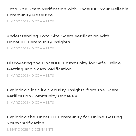
Toto Site Scam Verification with Onca888: Your Reliable
Community Resource
6. MÄRZ 2025
/
0 COMMENTS
Understanding Toto Site Scam Verification with
Onca888 Community Insights
6. MÄRZ 2025
/
0 COMMENTS
Discovering the Onca888 Community for Safe Online
Betting and Scam Verification
6. MÄRZ 2025
/
0 COMMENTS
Exploring Slot Site Security: Insights from the Scam
Verification Community Onca888
6. MÄRZ 2025
/
0 COMMENTS
Exploring the Onca888 Community for Online Betting
Scam Verification
5. MÄRZ 2025
/
0 COMMENTS