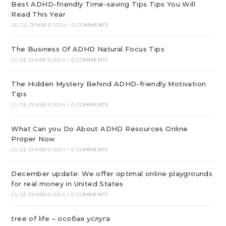
Best ADHD-friendly Time-saving Tips Tips You Will
Read This Year
26. DEZEMBER 2024
/
0 COMMENTS
The Business Of ADHD Natural Focus Tips
25. DEZEMBER 2024
/
0 COMMENTS
The Hidden Mystery Behind ADHD-friendly Motivation
Tips
25. DEZEMBER 2024
/
0 COMMENTS
What Can you Do About ADHD Resources Online
Proper Now
25. DEZEMBER 2024
/
0 COMMENTS
December update: We offer optimal online playgrounds
for real money in United States
25. DEZEMBER 2024
/
0 COMMENTS
tree of life – особая услуга