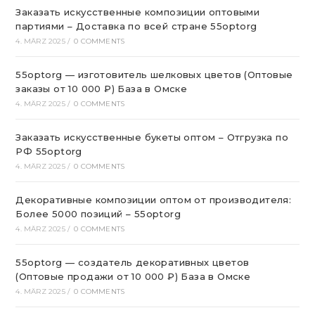
Заказать искусственные композиции оптовыми
партиями – Доставка по всей стране 55optorg
4. MÄRZ 2025
/
0 COMMENTS
55optorg — изготовитель шелковых цветов (Оптовые
заказы от 10 000 ₽) База в Омске
4. MÄRZ 2025
/
0 COMMENTS
Заказать искусственные букеты оптом – Отгрузка по
РФ 55optorg
4. MÄRZ 2025
/
0 COMMENTS
Декоративные композиции оптом от производителя:
Более 5000 позиций – 55optorg
4. MÄRZ 2025
/
0 COMMENTS
55optorg — создатель декоративных цветов
(Оптовые продажи от 10 000 ₽) База в Омске
4. MÄRZ 2025
/
0 COMMENTS