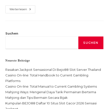
Answers
Weiterlesen
About
Q&A
Suchen
SUCHEN
Neueste Beiträge
Rasakan Jackpot Sensasional Di Bejo88 Slot Server Thailand
Casino On-line: Total Handbook to Current Gambling
Platforms
Casino On-line: Total Manual to Current Gambling Systems
Mahjong Ways: Mengenal Daya Tarik Permainan Bertema
Mahjong dan Tips Bermain Secara Bijak
Kumpulan BEJO88 Daftar 10 Situs Slot Gacor 2026 Sensasi
Jackpot