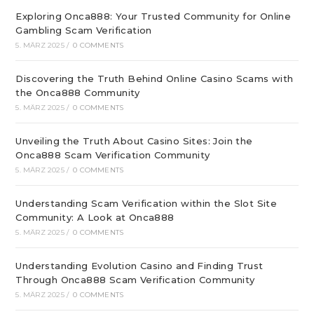
Exploring Onca888: Your Trusted Community for Online
Gambling Scam Verification
5. MÄRZ 2025
/
0 COMMENTS
Discovering the Truth Behind Online Casino Scams with
the Onca888 Community
5. MÄRZ 2025
/
0 COMMENTS
Unveiling the Truth About Casino Sites: Join the
Onca888 Scam Verification Community
5. MÄRZ 2025
/
0 COMMENTS
Understanding Scam Verification within the Slot Site
Community: A Look at Onca888
5. MÄRZ 2025
/
0 COMMENTS
Understanding Evolution Casino and Finding Trust
Through Onca888 Scam Verification Community
5. MÄRZ 2025
/
0 COMMENTS