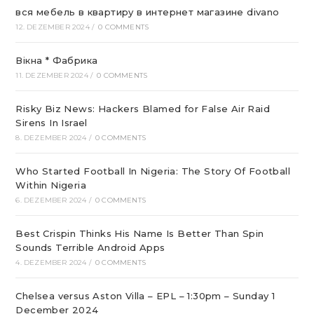
вся мебель в квартиру в интернет магазине divano
12. DEZEMBER 2024
/
0 COMMENTS
Вікна * Фабрика
11. DEZEMBER 2024
/
0 COMMENTS
Risky Biz News: Hackers Blamed for False Air Raid
Sirens In Israel
8. DEZEMBER 2024
/
0 COMMENTS
Who Started Football In Nigeria: The Story Of Football
Within Nigeria
6. DEZEMBER 2024
/
0 COMMENTS
Best Crispin Thinks His Name Is Better Than Spin
Sounds Terrible Android Apps
4. DEZEMBER 2024
/
0 COMMENTS
Chelsea versus Aston Villa – EPL – 1:30pm – Sunday 1
December 2024