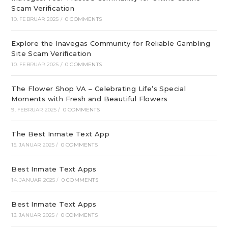
Scam Verification
10. FEBRUAR 2025
/
0 COMMENTS
Explore the Inavegas Community for Reliable Gambling
Site Scam Verification
10. FEBRUAR 2025
/
0 COMMENTS
The Flower Shop VA – Celebrating Life’s Special
Moments with Fresh and Beautiful Flowers
9. FEBRUAR 2025
/
0 COMMENTS
The Best Inmate Text App
15. JANUAR 2025
/
0 COMMENTS
Best Inmate Text Apps
14. JANUAR 2025
/
0 COMMENTS
Best Inmate Text Apps
13. JANUAR 2025
/
0 COMMENTS