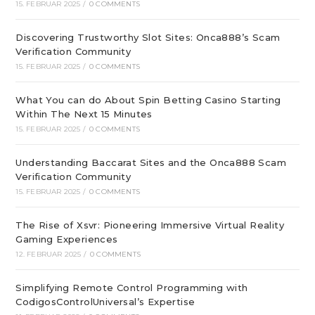
15. FEBRUAR 2025
/
0 COMMENTS
Discovering Trustworthy Slot Sites: Onca888’s Scam
Verification Community
15. FEBRUAR 2025
/
0 COMMENTS
What You can do About Spin Betting Casino Starting
Within The Next 15 Minutes
15. FEBRUAR 2025
/
0 COMMENTS
Understanding Baccarat Sites and the Onca888 Scam
Verification Community
15. FEBRUAR 2025
/
0 COMMENTS
The Rise of Xsvr: Pioneering Immersive Virtual Reality
Gaming Experiences
12. FEBRUAR 2025
/
0 COMMENTS
Simplifying Remote Control Programming with
CodigosControlUniversal’s Expertise