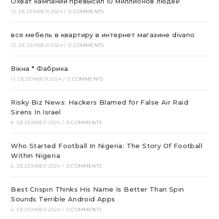
Охват кампании превысил 10 миллионов людей
12. DEZEMBER 2024
/
0 COMMENTS
вся мебель в квартиру в интернет магазине divano
12. DEZEMBER 2024
/
0 COMMENTS
Вікна * Фабрика
11. DEZEMBER 2024
/
0 COMMENTS
Risky Biz News: Hackers Blamed for False Air Raid
Sirens In Israel
8. DEZEMBER 2024
/
0 COMMENTS
Who Started Football In Nigeria: The Story Of Football
Within Nigeria
6. DEZEMBER 2024
/
0 COMMENTS
Best Crispin Thinks His Name Is Better Than Spin
Sounds Terrible Android Apps
4. DEZEMBER 2024
/
0 COMMENTS