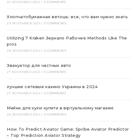
30. NOVEMBER 2024
/
0 COMMENTS
Хлопчатобумажная ветошь: все, что вам нужно знать
29. NOVEMBER 2024
/
0 COMMENTS
Utilizing 7 Kraken Зеркало Рабочее Methods Like The
pros
28. NOVEMBER 2024
/
0 COMMENTS
Эвакуатор для частных авто
27. NOVEMBER 2024
/
0 COMMENTS
лучшие сетевые казино Украины в 2024
27. NOVEMBER 2024
/
0 COMMENTS
Мийки для кухні купити в віртуальному магазині
26. NOVEMBER 2024
/
0 COMMENTS
How To Predict Aviator Game: Spribe Aviator Predictor
– Top Prediction Aviator Strategy