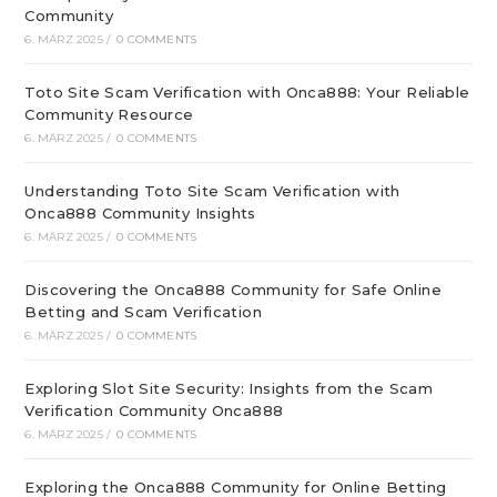
Community
6. MÄRZ 2025
/
0 COMMENTS
Toto Site Scam Verification with Onca888: Your Reliable
Community Resource
6. MÄRZ 2025
/
0 COMMENTS
Understanding Toto Site Scam Verification with
Onca888 Community Insights
6. MÄRZ 2025
/
0 COMMENTS
Discovering the Onca888 Community for Safe Online
Betting and Scam Verification
6. MÄRZ 2025
/
0 COMMENTS
Exploring Slot Site Security: Insights from the Scam
Verification Community Onca888
6. MÄRZ 2025
/
0 COMMENTS
Exploring the Onca888 Community for Online Betting