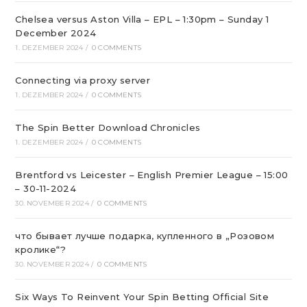
Chelsea versus Aston Villa – EPL – 1:30pm – Sunday 1
December 2024
1. DEZEMBER 2024
/
0 COMMENTS
Connecting via proxy server
1. DEZEMBER 2024
/
0 COMMENTS
The Spin Better Download Chronicles
1. DEZEMBER 2024
/
0 COMMENTS
Brentford vs Leicester – English Premier League – 15:00
– 30-11-2024
30. NOVEMBER 2024
/
0 COMMENTS
что бывает лучше подарка, купленного в „Розовом
кролике“?
30. NOVEMBER 2024
/
0 COMMENTS
Six Ways To Reinvent Your Spin Betting Official Site