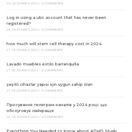
29. DEZEMBER 2024
/
0 COMMENTS
Log in using a ubc account that has never been
registered?
28. DEZEMBER 2024
/
0 COMMENTS
how much will stem cell therapy cost in 2024
27. DEZEMBER 2024
/
0 COMMENTS
Lavado muebles estilo barranquilla
27. DEZEMBER 2024
/
0 COMMENTS
çeşitli cihazlar yapısı için uygun sahip olan
27. DEZEMBER 2024
/
0 COMMENTS
Просування телеграм-каналів у 2024 році: що
обслуговує найкраще
26. DEZEMBER 2024
/
0 COMMENTS
Everything You Needed to Know about ADHD Study