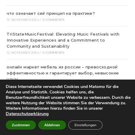
что означает сей принцип на практике?
12. NOVEMBER 2024
/
0 COMMENTS
TriStateMusicFestival: Elevating Music Festivals with
Innovative Experiences and a Commitment to
Community and Sustainability
12. NOVEMBER 2024
/
0 COMMENTS
онлайн маркет мебель из россии – превосходной
эффективностью и гарантирует выбор, невысокие
цены
11. NOVEMBER 2024
/
0 COMMENTS
Diese Internetseite verwendet Cookies und Matomo für die
Analyse und Statistik. Cookies helfen uns, die
Benutzerfreundlichkeit unserer Website zu verbessern. Durch die
The Tried and True Method for Brain Club In Step-by-
weitere Nutzung der Website stimmen Sie der Verwendung zu.
step Detail
Weitere Informationen hierzu finden Sie in unserer
11. NOVEMBER 2024
/
0 COMMENTS
Datenschutzerklärung
Zustimmen
Ablehnen
Einstellungen
pc или Самсунг?
8. NOVEMBER 2024
/
0 COMMENTS