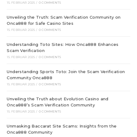
15. FEBRUAR 2025
/
0 COMMENTS
Unveiling the Truth: Scam Verification Community on
Onca888 for Safe Casino Sites
15. FEBRUAR 2025
/
0 COMMENTS
Understanding Toto Sites: How Onca888 Enhances
Scam Verification
15. FEBRUAR 2025
/
0 COMMENTS
Understanding Sports Toto: Join the Scam Verification
Community Onca888
15. FEBRUAR 2025
/
0 COMMENTS
Unveiling the Truth about Evolution Casino and
Onca888’s Scam Verification Community
15. FEBRUAR 2025
/
0 COMMENTS
Unmasking Baccarat Site Scams: Insights from the
Onca888 Community