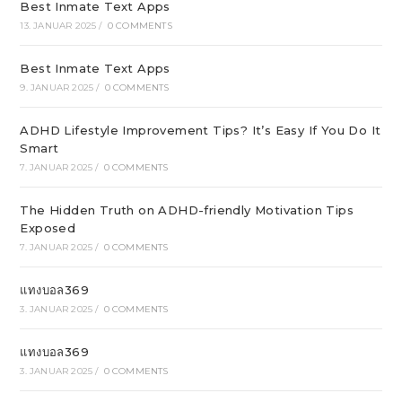
Best Inmate Text Apps
13. JANUAR 2025
/
0 COMMENTS
Best Inmate Text Apps
9. JANUAR 2025
/
0 COMMENTS
ADHD Lifestyle Improvement Tips? It’s Easy If You Do It
Smart
7. JANUAR 2025
/
0 COMMENTS
The Hidden Truth on ADHD-friendly Motivation Tips
Exposed
7. JANUAR 2025
/
0 COMMENTS
แทงบอล369
3. JANUAR 2025
/
0 COMMENTS
แทงบอล369
3. JANUAR 2025
/
0 COMMENTS