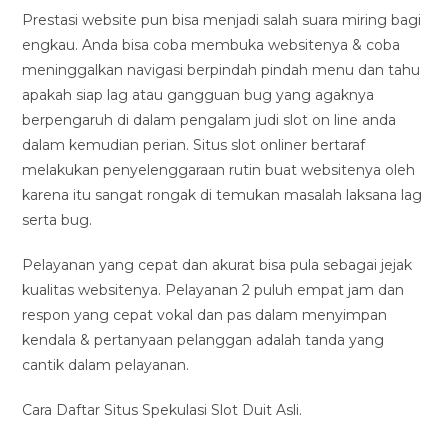
Prestasi website pun bisa menjadi salah suara miring bagi
engkau. Anda bisa coba membuka websitenya & coba
meninggalkan navigasi berpindah pindah menu dan tahu
apakah siap lag atau gangguan bug yang agaknya
berpengaruh di dalam pengalam judi slot on line anda
dalam kemudian perian. Situs slot onliner bertaraf
melakukan penyelenggaraan rutin buat websitenya oleh
karena itu sangat rongak di temukan masalah laksana lag
serta bug.
Pelayanan yang cepat dan akurat bisa pula sebagai jejak
kualitas websitenya. Pelayanan 2 puluh empat jam dan
respon yang cepat vokal dan pas dalam menyimpan
kendala & pertanyaan pelanggan adalah tanda yang
cantik dalam pelayanan.
Cara Daftar Situs Spekulasi Slot Duit Asli.