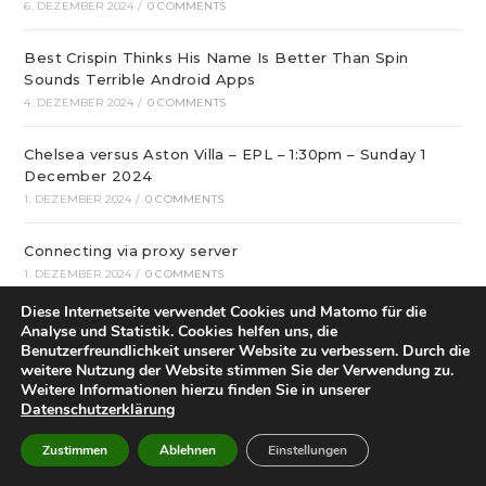
6. DEZEMBER 2024
/
0 COMMENTS
Best Crispin Thinks His Name Is Better Than Spin
Sounds Terrible Android Apps
4. DEZEMBER 2024
/
0 COMMENTS
Chelsea versus Aston Villa – EPL – 1:30pm – Sunday 1
December 2024
1. DEZEMBER 2024
/
0 COMMENTS
Connecting via proxy server
1. DEZEMBER 2024
/
0 COMMENTS
Diese Internetseite verwendet Cookies und Matomo für die
The Spin Better Download Chronicles
Analyse und Statistik. Cookies helfen uns, die
Benutzerfreundlichkeit unserer Website zu verbessern. Durch die
1. DEZEMBER 2024
/
0 COMMENTS
weitere Nutzung der Website stimmen Sie der Verwendung zu.
Weitere Informationen hierzu finden Sie in unserer
Brentford vs Leicester – English Premier League – 15:00
Datenschutzerklärung
– 30-11-2024
30. NOVEMBER 2024
/
0 COMMENTS
Zustimmen
Ablehnen
Einstellungen