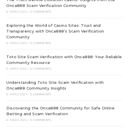
Onca888 Scam Verification Community
6. MÄRZ 2025
/
0 COMMENTS
Exploring the World of Casino Sites: Trust and
Transparency with Onca888’s Scam Verification
Community
6. MÄRZ 2025
/
0 COMMENTS
Toto Site Scam Verification with Onca888: Your Reliable
Community Resource
6. MÄRZ 2025
/
0 COMMENTS
Understanding Toto Site Scam Verification with
Onca888 Community Insights
6. MÄRZ 2025
/
0 COMMENTS
Discovering the Onca888 Community for Safe Online
Betting and Scam Verification
6. MÄRZ 2025
/
0 COMMENTS