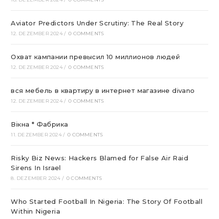
Aviator Predictors Under Scrutiny: The Real Story
12. DEZEMBER 2024
/
0 COMMENTS
Охват кампании превысил 10 миллионов людей
12. DEZEMBER 2024
/
0 COMMENTS
вся мебель в квартиру в интернет магазине divano
12. DEZEMBER 2024
/
0 COMMENTS
Вікна * Фабрика
11. DEZEMBER 2024
/
0 COMMENTS
Risky Biz News: Hackers Blamed for False Air Raid
Sirens In Israel
8. DEZEMBER 2024
/
0 COMMENTS
Who Started Football In Nigeria: The Story Of Football
Within Nigeria