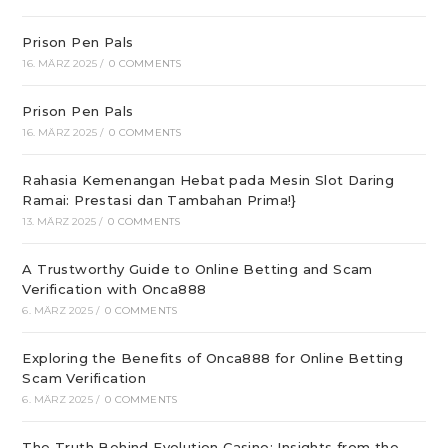
Prison Pen Pals
16. MÄRZ 2025
/
0 COMMENTS
Prison Pen Pals
16. MÄRZ 2025
/
0 COMMENTS
Rahasia Kemenangan Hebat pada Mesin Slot Daring
Ramai: Prestasi dan Tambahan Prima!}
13. MÄRZ 2025
/
0 COMMENTS
A Trustworthy Guide to Online Betting and Scam
Verification with Onca888
6. MÄRZ 2025
/
0 COMMENTS
Exploring the Benefits of Onca888 for Online Betting
Scam Verification
6. MÄRZ 2025
/
0 COMMENTS
The Truth Behind Evolution Casino: Insights from the