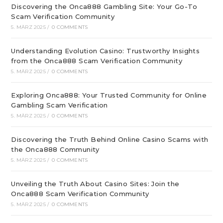
Discovering the Onca888 Gambling Site: Your Go-To
Scam Verification Community
5. MÄRZ 2025
/
0 COMMENTS
Understanding Evolution Casino: Trustworthy Insights
from the Onca888 Scam Verification Community
5. MÄRZ 2025
/
0 COMMENTS
Exploring Onca888: Your Trusted Community for Online
Gambling Scam Verification
5. MÄRZ 2025
/
0 COMMENTS
Discovering the Truth Behind Online Casino Scams with
the Onca888 Community
5. MÄRZ 2025
/
0 COMMENTS
Unveiling the Truth About Casino Sites: Join the
Onca888 Scam Verification Community
5. MÄRZ 2025
/
0 COMMENTS