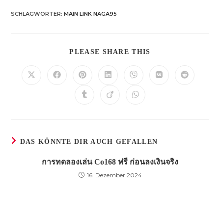
SCHLAGWÖRTER
:
MAIN LINK NAGA95
DIESEN
PLEASE SHARE THIS
INHALT
TEILEN
Öffnet
Öffnet
Öffnet
Öffnet
Öffnet
Öffnet
Öffnet
in
in
in
in
in
in
in
einem
einem
einem
einem
einem
einem
einem
Öffnet
Öffnet
Öffnet
neuen
neuen
neuen
neuen
neuen
neuen
neuen
in
in
in
Fenster
Fenster
Fenster
Fenster
Fenster
Fenster
Fenster
einem
einem
einem
neuen
neuen
neuen
Fenster
Fenster
Fenster
DAS KÖNNTE DIR AUCH GEFALLEN
การทดลองเล่น Co168 ฟรี ก่อนลงเงินจริง
16. Dezember 2024