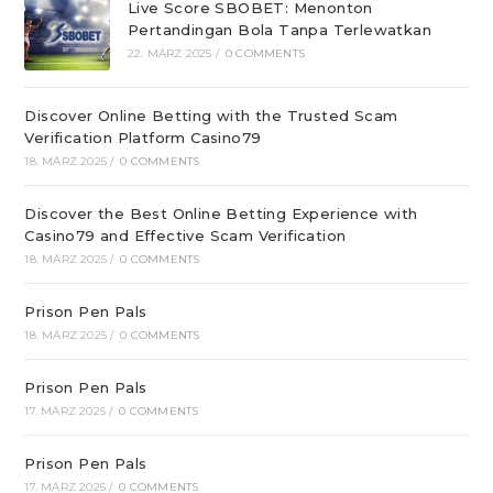
Live Score SBOBET: Menonton
Pertandingan Bola Tanpa Terlewatkan
22. MÄRZ 2025
/
0 COMMENTS
Discover Online Betting with the Trusted Scam
Verification Platform Casino79
18. MÄRZ 2025
/
0 COMMENTS
Discover the Best Online Betting Experience with
Casino79 and Effective Scam Verification
18. MÄRZ 2025
/
0 COMMENTS
Prison Pen Pals
18. MÄRZ 2025
/
0 COMMENTS
Prison Pen Pals
17. MÄRZ 2025
/
0 COMMENTS
Prison Pen Pals
17. MÄRZ 2025
/
0 COMMENTS