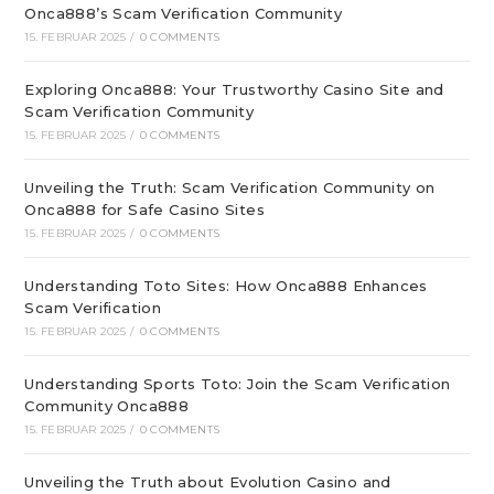
Onca888’s Scam Verification Community
15. FEBRUAR 2025
/
0 COMMENTS
Exploring Onca888: Your Trustworthy Casino Site and
Scam Verification Community
15. FEBRUAR 2025
/
0 COMMENTS
Unveiling the Truth: Scam Verification Community on
Onca888 for Safe Casino Sites
15. FEBRUAR 2025
/
0 COMMENTS
Understanding Toto Sites: How Onca888 Enhances
Scam Verification
15. FEBRUAR 2025
/
0 COMMENTS
Understanding Sports Toto: Join the Scam Verification
Community Onca888
15. FEBRUAR 2025
/
0 COMMENTS
Unveiling the Truth about Evolution Casino and