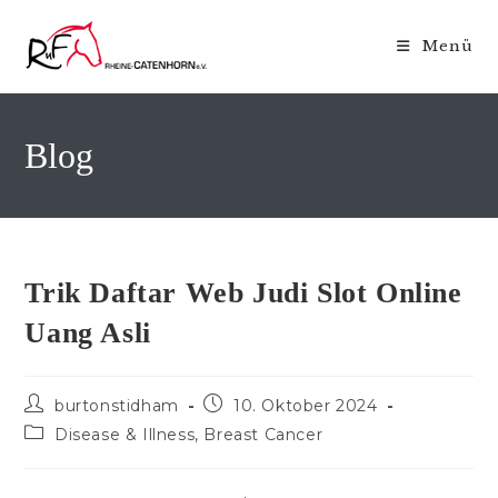
Zum
Inhalt
Menü
springen
Blog
Trik Daftar Web Judi Slot Online
Uang Asli
Beitrags-
Beitrag
burtonstidham
10. Oktober 2024
Autor:
veröffentlicht:
Beitrags-
Disease & Illness, Breast Cancer
Kategorie: