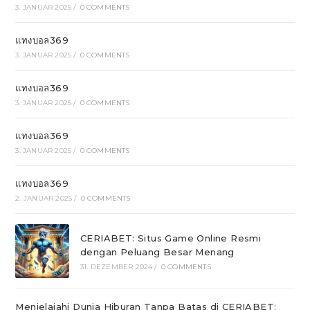
3. JANUAR 2025
/
0 COMMENTS
แทงบอล369
3. JANUAR 2025
/
0 COMMENTS
แทงบอล369
3. JANUAR 2025
/
0 COMMENTS
แทงบอล369
3. JANUAR 2025
/
0 COMMENTS
แทงบอล369
2. JANUAR 2025
/
0 COMMENTS
CERIABET: Situs Game Online Resmi
dengan Peluang Besar Menang
31. DEZEMBER 2024
/
0 COMMENTS
Menjelajahi Dunia Hiburan Tanpa Batas di CERIABET: