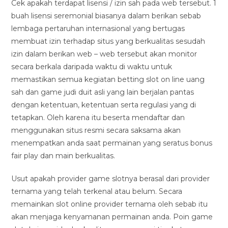
Cek apakah terdapat lisensi / izin sah pada web tersebut. 1
buah lisensi seremonial biasanya dalam berikan sebab
lembaga pertaruhan internasional yang bertugas
membuat izin terhadap situs yang berkualitas sesudah
izin dalam berikan web – web tersebut akan monitor
secara berkala daripada waktu di waktu untuk
memastikan semua kegiatan betting slot on line uang
sah dan game judi duit asli yang lain berjalan pantas
dengan ketentuan, ketentuan serta regulasi yang di
tetapkan. Oleh karena itu beserta mendaftar dan
menggunakan situs resmi secara saksama akan
menempatkan anda saat permainan yang seratus bonus
fair play dan main berkualitas.
Usut apakah provider game slotnya berasal dari provider
ternama yang telah terkenal atau belum. Secara
memainkan slot online provider ternama oleh sebab itu
akan menjaga kenyamanan permainan anda. Poin game