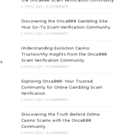
the Onca888 Scam Verification Community
5. MÄRZ 2025
/
0 COMMENTS
Discovering the Onca888 Gambling Site:
Your Go-To Scam Verification Community
5. MÄRZ 2025
/
0 COMMENTS
Understanding Evolution Casino:
Trustworthy Insights from the Onca888
Scam Verification Community
da
5. MÄRZ 2025
/
0 COMMENTS
Exploring Onca888: Your Trusted
Community for Online Gambling Scam
Verification
5. MÄRZ 2025
/
0 COMMENTS
Discovering the Truth Behind Online
Casino Scams with the Onca888
Community
5. MÄRZ 2025
/
0 COMMENTS