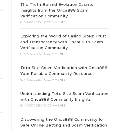
The Truth Behind Evolution Casino:
Insights from the Onca888 Scam
Verification Community
6. MÄRZ 2025
/
0 COMMENTS
Exploring the World of Casino Sites: Trust
and Transparency with Onca888’s Scam
Verification Community
6. MÄRZ 2025
/
0 COMMENTS
Toto Site Scam Verification with Onca888:
Your Reliable Community Resource
6. MÄRZ 2025
/
0 COMMENTS
Understanding Toto Site Scam Verification
with Onca888 Community Insights
6. MÄRZ 2025
/
0 COMMENTS
Discovering the Onca888 Community for
Safe Online Betting and Scam Verification