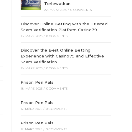
Terlewatkan
22. MÄRZ 2025
/
0 COMMENTS
Discover Online Betting with the Trusted
Scam Verification Platform Casino79
18. MÄRZ 2025
/
0 COMMENTS
Discover the Best Online Betting
Experience with Casino79 and Effective
Scam Verification
18. MÄRZ 2025
/
0 COMMENTS
Prison Pen Pals
18. MÄRZ 2025
/
0 COMMENTS
Prison Pen Pals
17. MÄRZ 2025
/
0 COMMENTS
Prison Pen Pals
17. MÄRZ 2025
/
0 COMMENTS