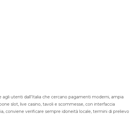
e agli utenti dall’Italia che cercano pagamenti moderni, ampia
pone slot, live casino, tavoli e scommesse, con interfaccia
talia, conviene verificare sempre idoneità locale, termini di prelievo