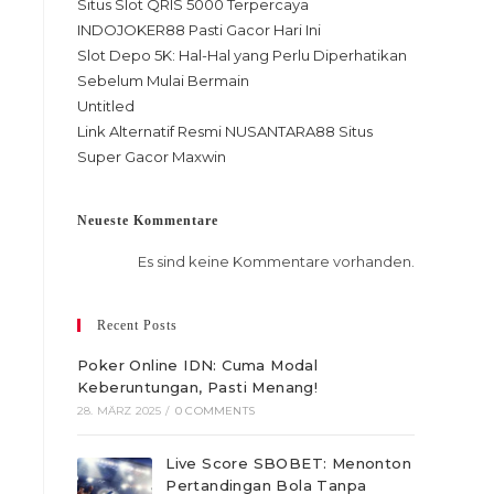
Situs Slot QRIS 5000 Terpercaya
INDOJOKER88 Pasti Gacor Hari Ini
Slot Depo 5K: Hal-Hal yang Perlu Diperhatikan
Sebelum Mulai Bermain
Untitled
Link Alternatif Resmi NUSANTARA88 Situs
Super Gacor Maxwin
Neueste Kommentare
Es sind keine Kommentare vorhanden.
Recent Posts
Poker Online IDN: Cuma Modal
Keberuntungan, Pasti Menang!
28. MÄRZ 2025
/
0 COMMENTS
Live Score SBOBET: Menonton
Pertandingan Bola Tanpa