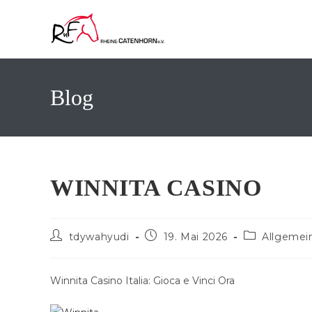
Zum
Inhalt
springen
Blog
WINNITA CASINO
Beitrags-
Beitrag
Beitrags-
tdywahyudi
19. Mai 2026
Allgemei
Autor:
veröffentlicht:
Kategorie:
Winnita Casino Italia: Gioca e Vinci Ora