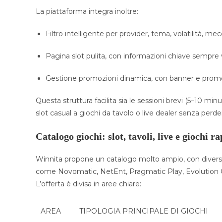
La piattaforma integra inoltre:
Filtro intelligente per provider, tema, volatilità, me
Pagina slot pulita, con informazioni chiave sempre visi
Gestione promozioni dinamica, con banner e promemo
Questa struttura facilita sia le sessioni brevi (5–10 m
slot casual a giochi da tavolo o live dealer senza perdere
Catalogo giochi: slot, tavoli, live e giochi ra
Winnita propone un catalogo molto ampio, con diversi mi
come Novomatic, NetEnt, Pragmatic Play, Evolution G
L’offerta è divisa in aree chiare:
AREA
TIPOLOGIA PRINCIPALE DI GIOCHI