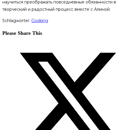
научиться преображать повседневные обязанности в
творческий и радостный процесс вместе с Алиной.
Schlagwörter
:
Cooking
Diesen
Please Share This
Inhalt
Öffnet
teilen
in
einem
neuen
Fenster