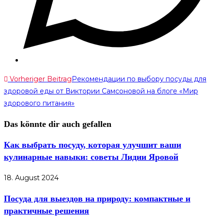
Weitere
Vorheriger Beitrag
Рекомендации по выбору посуды для
здоровой еды от Виктории Самсоновой на блоге «Мир
Artikel
здорового питания»
ansehen
Das könnte dir auch gefallen
Как выбрать посуду, которая улучшит ваши
кулинарные навыки: советы Лидии Яровой
18. August 2024
Посуда для выездов на природу: компактные и
практичные решения