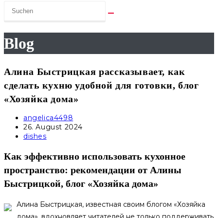
Blog
Алина Быстрицкая рассказывает, как
сделать кухню удобной для готовки, блог
«Хозяйка дома»
Beitrags-
angelica4498
Autor:
Beitrag
26. August 2024
veröffentlicht:
Beitrags-
dishes
Kategorie:
Как эффективно использовать кухонное
пространство: рекомендации от Алины
Быстрицкой, блог «Хозяйка дома»
Алина Быстрицкая, известная своим блогом «Хозяйка
дома», вдохновляет читателей не только поддерживать