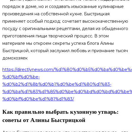
порядок в доме, но и создавать изысканные кулинарные
произведения на собственной кухне. Быстрицкая
применяет особый подход: сочетает высококачественную
посуду с оригинальными рецептами, делая из обыденного
приготовления пищи творческий процесс. В этом
материале мы откроем секреты успеха блога Алины
Быстрицкой, который заслужил любовь и признание тысяч
домохозяек
https://directlynews.com/%d1%80%d0%b5%d0%ba%d0
%d0%bf%d0%be-
%d0%b2%d1%8b%d0%b1%d0%be%d1%80%d1%83-
%d0%ba%d1%83%d1%85%d0%be%d0%bd%d0%bd%d0%be%
%d0%bf%d0%be%d1%81%d1%83/
Как правильно выбрать кухонную утварь:
советы от Алины Быстрицкой