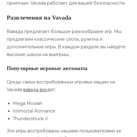
приятным. Vavada работает для вашей безопасности.
Развлечения на Vavada
Вавада предлагает большое разнообразие игр. Мы
предлагаем классические слоты, рулетка и
дополнительные игры. В каждом разделе вы найдёте
высокие шансы на выигрыш.
Популярные игровые автоматы
Среди самых востребованных игровых машин на
Vavada
вавада вход
ят:
Mega Moolah
Immortal Romance
Thunderstruck II
Эти игры востребованы нашими пользователями за