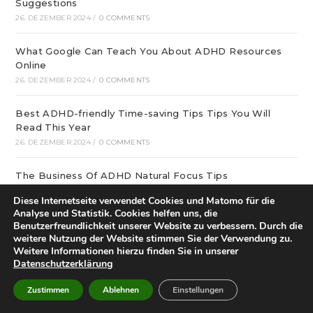
Suggestions
26. DEZEMBER 2024
/
0 COMMENTS
What Google Can Teach You About ADHD Resources
Online
26. DEZEMBER 2024
/
0 COMMENTS
Best ADHD-friendly Time-saving Tips Tips You Will
Read This Year
26. DEZEMBER 2024
/
0 COMMENTS
The Business Of ADHD Natural Focus Tips
25. DEZEMBER 2024
/
0 COMMENTS
Diese Internetseite verwendet Cookies und Matomo für die
Analyse und Statistik. Cookies helfen uns, die
The Hidden Mystery Behind ADHD-friendly Motivation
Benutzerfreundlichkeit unserer Website zu verbessern. Durch die
Tips
weitere Nutzung der Website stimmen Sie der Verwendung zu.
Weitere Informationen hierzu finden Sie in unserer
25. DEZEMBER 2024
/
0 COMMENTS
Datenschutzerklärung
What Can you Do About ADHD Resources Online
Zustimmen
Ablehnen
Einstellungen
Proper Now