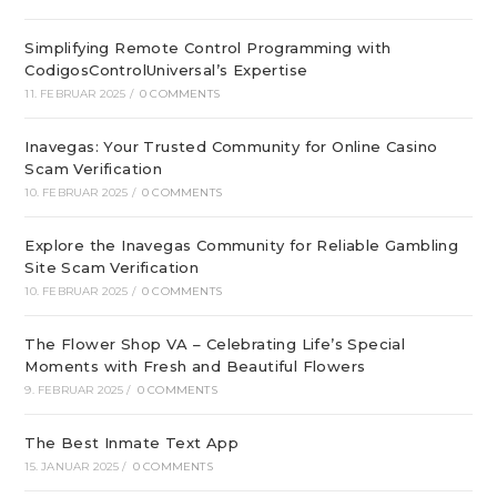
Simplifying Remote Control Programming with
CodigosControlUniversal’s Expertise
11. FEBRUAR 2025
/
0 COMMENTS
Inavegas: Your Trusted Community for Online Casino
Scam Verification
10. FEBRUAR 2025
/
0 COMMENTS
Explore the Inavegas Community for Reliable Gambling
Site Scam Verification
10. FEBRUAR 2025
/
0 COMMENTS
The Flower Shop VA – Celebrating Life’s Special
Moments with Fresh and Beautiful Flowers
9. FEBRUAR 2025
/
0 COMMENTS
The Best Inmate Text App
15. JANUAR 2025
/
0 COMMENTS