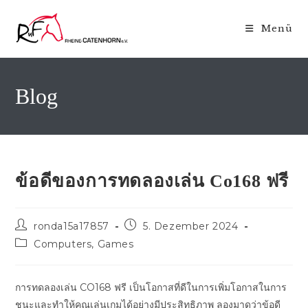
Zum
Inhalt
Menü
springen
Blog
ข้อดีของการทดลองเล่น Co168 ฟรี
Beitrags-
Beitrag
ronda15a17857
5. Dezember 2024
Autor:
veröffentlicht:
Beitrags-
Computers, Games
Kategorie:
การทดลองเล่น CO168 ฟรี เป็นโอกาสที่ดีในการเพิ่มโอกาสในการ
ชนะและทำให้คุณเล่นเกมได้อย่างมีประสิทธิภาพ ลองมาดูว่าข้อดี