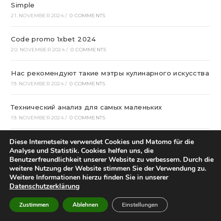
Simple
21. NOVEMBER 2024
/
0 COMMENTS
Code promo 1xbet 2024
20. NOVEMBER 2024
/
0 COMMENTS
Нас рекомендуют такие мэтры кулинарного искусства
19. NOVEMBER 2024
/
0 COMMENTS
Технический анализ для самых маленьких
19. NOVEMBER 2024
/
0 COMMENTS
Aviator Game Online >>> Play And Win Real Money
Diese Internetseite verwendet Cookies und Matomo für die
Analyse und Statistik. Cookies helfen uns, die
18. NOVEMBER 2024
/
0 COMMENTS
Benutzerfreundlichkeit unserer Website zu verbessern. Durch die
weitere Nutzung der Website stimmen Sie der Verwendung zu.
welcome to internet-betfirst Casino
Weitere Informationen hierzu finden Sie in unserer
Datenschutzerklärung
18. NOVEMBER 2024
/
0 COMMENTS
Zustimmen
Ablehnen
Einstellungen
play fortuna зеркало casino, Актуальный вход на
лицензионный сайт