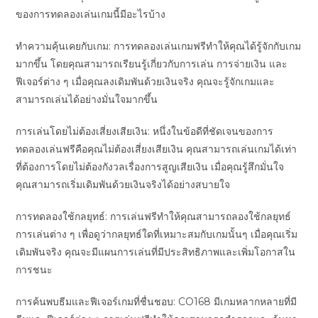
ของการทดลองเล่นเกมนี้มีอะไรบ้าง
ทำความคุ้นเคยกับเกม: การทดลองเล่นเกมฟรีทำให้คุณได้รู้จักกับเกม
มากขึ้น โดยคุณสามารถเรียนรู้เกี่ยวกับการเล่น การจ่ายเงิน และ
ฟีเจอร์ต่าง ๆ เมื่อคุณลงเดิมพันด้วยเงินจริง คุณจะรู้จักเกมและ
สามารถเล่นได้อย่างมั่นใจมากขึ้น
การเล่นโดยไม่ต้องเสี่ยงเสียเงิน: หนึ่งในข้อดีที่ชัดเจนของการ
ทดลองเล่นฟรีคือคุณไม่ต้องเสี่ยงเสียเงิน คุณสามารถเล่นเกมได้เท่า
ที่ต้องการโดยไม่ต้องกังวลเรื่องการสูญเสียเงิน เมื่อคุณรู้สึกมั่นใจ
คุณสามารถเริ่มเดิมพันด้วยเงินจริงได้อย่างสบายใจ
การทดลองใช้กลยุทธ์: การเล่นฟรีทำให้คุณสามารถลองใช้กลยุทธ์
การเล่นต่าง ๆ เพื่อดูว่ากลยุทธ์ใดที่เหมาะสมกับเกมนั้นๆ เมื่อคุณเริ่ม
เดิมพันจริง คุณจะมีแผนการเล่นที่มีประสิทธิภาพและเพิ่มโอกาสใน
การชนะ
การค้นพบธีมและฟีเจอร์เกมที่ชื่นชอบ: CO168 มีเกมหลากหลายที่มี