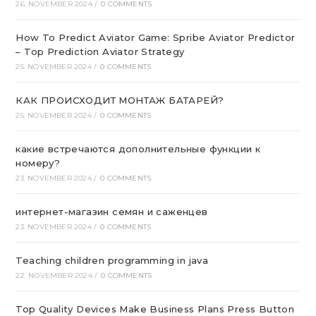
26. NOVEMBER 2024
/
0 COMMENTS
How To Predict Aviator Game: Spribe Aviator Predictor
– Top Prediction Aviator Strategy
25. NOVEMBER 2024
/
0 COMMENTS
КАК ПРОИСХОДИТ МОНТАЖ БАТАРЕЙ?
25. NOVEMBER 2024
/
0 COMMENTS
какие встречаются дополнительные функции к
номеру?
23. NOVEMBER 2024
/
0 COMMENTS
интернет-магазин семян и саженцев
23. NOVEMBER 2024
/
0 COMMENTS
Teaching children programming in java
22. NOVEMBER 2024
/
0 COMMENTS
Top Quality Devices Make Business Plans Press Button