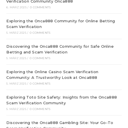
Verification Community Onca888
6. MÄRZ 2025
/
0 COMMENTS
Exploring the Onca888 Community for Online Betting
Scam Verification
5. MÄRZ 2025
/
0 COMMENTS
Discovering the Onca888 Community for Safe Online
Betting and Scam Verification
5. MÄRZ 2025
/
0 COMMENTS
Exploring the Online Casino Scam Verification
Community: A Trustworthy Look at Onca888
5. MÄRZ 2025
/
0 COMMENTS
Exploring Toto Site Safety: Insights from the Onca888
Scam Verification Community
5. MÄRZ 2025
/
0 COMMENTS
Discovering the Onca888 Gambling Site: Your Go-To