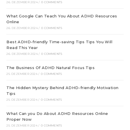
26. DEZEMBER 2024
/
0 COMMENTS
What Google Can Teach You About ADHD Resources
Online
26. DEZEMBER 2024
/
0 COMMENTS
Best ADHD-friendly Time-saving Tips Tips You Will
Read This Year
26. DEZEMBER 2024
/
0 COMMENTS
The Business Of ADHD Natural Focus Tips
25. DEZEMBER 2024
/
0 COMMENTS
The Hidden Mystery Behind ADHD-friendly Motivation
Tips
25. DEZEMBER 2024
/
0 COMMENTS
What Can you Do About ADHD Resources Online
Proper Now
25. DEZEMBER 2024
/
0 COMMENTS