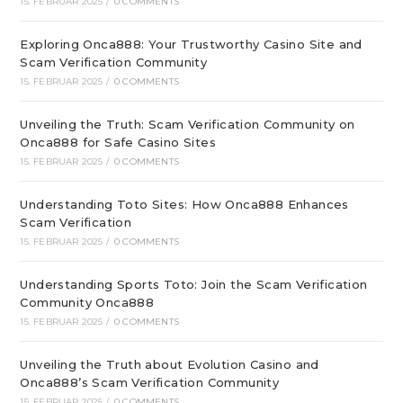
15. FEBRUAR 2025
/
0 COMMENTS
Exploring Onca888: Your Trustworthy Casino Site and
Scam Verification Community
15. FEBRUAR 2025
/
0 COMMENTS
Unveiling the Truth: Scam Verification Community on
Onca888 for Safe Casino Sites
15. FEBRUAR 2025
/
0 COMMENTS
Understanding Toto Sites: How Onca888 Enhances
Scam Verification
15. FEBRUAR 2025
/
0 COMMENTS
Understanding Sports Toto: Join the Scam Verification
Community Onca888
15. FEBRUAR 2025
/
0 COMMENTS
Unveiling the Truth about Evolution Casino and
Onca888’s Scam Verification Community
15. FEBRUAR 2025
/
0 COMMENTS