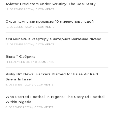
Aviator Predictors Under Scrutiny: The Real Story
12. DEZEMBER 2024
/
0 COMMENTS
Охват кампании превысил 10 миллионов людей
12. DEZEMBER 2024
/
0 COMMENTS
вся мебель в квартиру в интернет магазине divano
12. DEZEMBER 2024
/
0 COMMENTS
Вікна * Фабрика
11. DEZEMBER 2024
/
0 COMMENTS
Risky Biz News: Hackers Blamed for False Air Raid
Sirens In Israel
8. DEZEMBER 2024
/
0 COMMENTS
Who Started Football In Nigeria: The Story Of Football
Within Nigeria
6. DEZEMBER 2024
/
0 COMMENTS