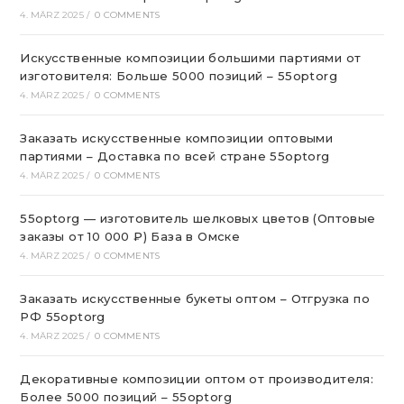
4. MÄRZ 2025
/
0 COMMENTS
Искусственные композиции большими партиями от
изготовителя: Больше 5000 позиций – 55optorg
4. MÄRZ 2025
/
0 COMMENTS
Заказать искусственные композиции оптовыми
партиями – Доставка по всей стране 55optorg
4. MÄRZ 2025
/
0 COMMENTS
55optorg — изготовитель шелковых цветов (Оптовые
заказы от 10 000 ₽) База в Омске
4. MÄRZ 2025
/
0 COMMENTS
Заказать искусственные букеты оптом – Отгрузка по
РФ 55optorg
4. MÄRZ 2025
/
0 COMMENTS
Декоративные композиции оптом от производителя:
Более 5000 позиций – 55optorg