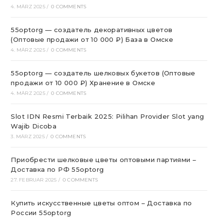
4. MÄRZ 2025
/
0 COMMENTS
55optorg — создатель декоративных цветов
(Оптовые продажи от 10 000 ₽) База в Омске
4. MÄRZ 2025
/
0 COMMENTS
55optorg — создатель шелковых букетов (Оптовые
продажи от 10 000 ₽) Хранение в Омске
4. MÄRZ 2025
/
0 COMMENTS
Slot IDN Resmi Terbaik 2025: Pilihan Provider Slot yang
Wajib Dicoba
3. MÄRZ 2025
/
0 COMMENTS
Приобрести шелковые цветы оптовыми партиями –
Доставка по РФ 55optorg
27. FEBRUAR 2025
/
0 COMMENTS
Купить искусственные цветы оптом – Доставка по
России 55optorg