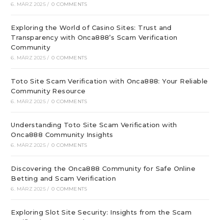
6. MÄRZ 2025
/
0 COMMENTS
Exploring the World of Casino Sites: Trust and
Transparency with Onca888’s Scam Verification
Community
6. MÄRZ 2025
/
0 COMMENTS
Toto Site Scam Verification with Onca888: Your Reliable
Community Resource
6. MÄRZ 2025
/
0 COMMENTS
Understanding Toto Site Scam Verification with
Onca888 Community Insights
6. MÄRZ 2025
/
0 COMMENTS
Discovering the Onca888 Community for Safe Online
Betting and Scam Verification
6. MÄRZ 2025
/
0 COMMENTS
Exploring Slot Site Security: Insights from the Scam