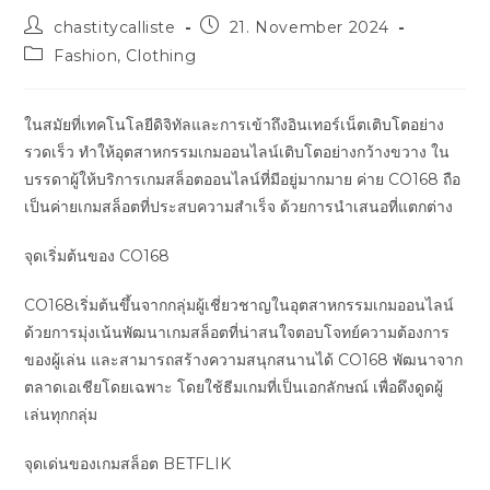
Beitrags-
Beitrag
chastitycalliste
21. November 2024
Autor:
veröffentlicht:
Beitrags-
Fashion, Clothing
Kategorie:
ในสมัยที่เทคโนโลยีดิจิทัลและการเข้าถึงอินเทอร์เน็ตเติบโตอย่าง
รวดเร็ว ทำให้อุตสาหกรรมเกมออนไลน์เติบโตอย่างกว้างขวาง ใน
บรรดาผู้ให้บริการเกมสล็อตออนไลน์ที่มีอยู่มากมาย ค่าย CO168 ถือ
เป็นค่ายเกมสล็อตที่ประสบความสำเร็จ ด้วยการนำเสนอที่แตกต่าง
จุดเริ่มต้นของ CO168
CO168เริ่มต้นขึ้นจากกลุ่มผู้เชี่ยวชาญในอุตสาหกรรมเกมออนไลน์
ด้วยการมุ่งเน้นพัฒนาเกมสล็อตที่น่าสนใจตอบโจทย์ความต้องการ
ของผู้เล่น และสามารถสร้างความสนุกสนานได้ CO168 พัฒนาจาก
ตลาดเอเชียโดยเฉพาะ โดยใช้ธีมเกมที่เป็นเอกลักษณ์ เพื่อดึงดูดผู้
เล่นทุกกลุ่ม
จุดเด่นของเกมสล็อต BETFLIK