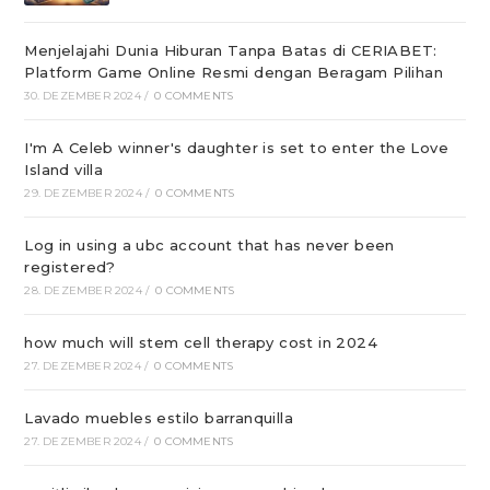
Menjelajahi Dunia Hiburan Tanpa Batas di CERIABET:
Platform Game Online Resmi dengan Beragam Pilihan
30. DEZEMBER 2024
/
0 COMMENTS
I'm A Celeb winner's daughter is set to enter the Love
Island villa
29. DEZEMBER 2024
/
0 COMMENTS
Log in using a ubc account that has never been
registered?
28. DEZEMBER 2024
/
0 COMMENTS
how much will stem cell therapy cost in 2024
27. DEZEMBER 2024
/
0 COMMENTS
Lavado muebles estilo barranquilla
27. DEZEMBER 2024
/
0 COMMENTS