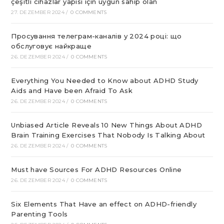
çeşitli cihazlar yapısı için uygun sahip olan
27. DEZEMBER 2024
/
0 COMMENTS
Просування телеграм-каналів у 2024 році: що
обслуговує найкраще
26. DEZEMBER 2024
/
0 COMMENTS
Everything You Needed to Know about ADHD Study
Aids and Have been Afraid To Ask
26. DEZEMBER 2024
/
0 COMMENTS
Unbiased Article Reveals 10 New Things About ADHD
Brain Training Exercises That Nobody Is Talking About
26. DEZEMBER 2024
/
0 COMMENTS
Must have Sources For ADHD Resources Online
26. DEZEMBER 2024
/
0 COMMENTS
Six Elements That Have an effect on ADHD-friendly
Parenting Tools