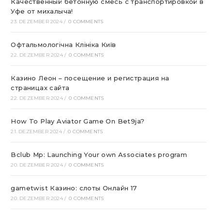
Качественный бетонную смесь с транспортировкой в
Уфе от михалыча!
23. DEZEMBER 2024
/
0 COMMENTS
Офтальмологічна Клініка Київ
22. DEZEMBER 2024
/
0 COMMENTS
Казино Леон – посещение и регистрация на
страницах сайта
22. DEZEMBER 2024
/
0 COMMENTS
How To Play Aviator Game On Bet9ja?
21. DEZEMBER 2024
/
0 COMMENTS
Bclub Mp: Launching Your own Associates program
20. DEZEMBER 2024
/
0 COMMENTS
gametwist Казино: слоты Онлай‪н‬ 17
20. DEZEMBER 2024
/
0 COMMENTS