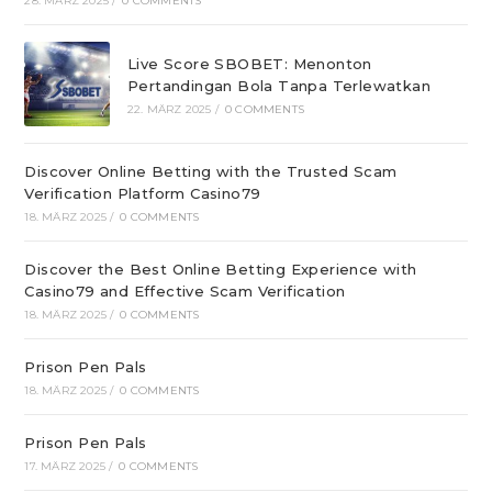
28. MÄRZ 2025
/
0 COMMENTS
Live Score SBOBET: Menonton
Pertandingan Bola Tanpa Terlewatkan
22. MÄRZ 2025
/
0 COMMENTS
Discover Online Betting with the Trusted Scam
Verification Platform Casino79
18. MÄRZ 2025
/
0 COMMENTS
Discover the Best Online Betting Experience with
Casino79 and Effective Scam Verification
18. MÄRZ 2025
/
0 COMMENTS
Prison Pen Pals
18. MÄRZ 2025
/
0 COMMENTS
Prison Pen Pals
17. MÄRZ 2025
/
0 COMMENTS