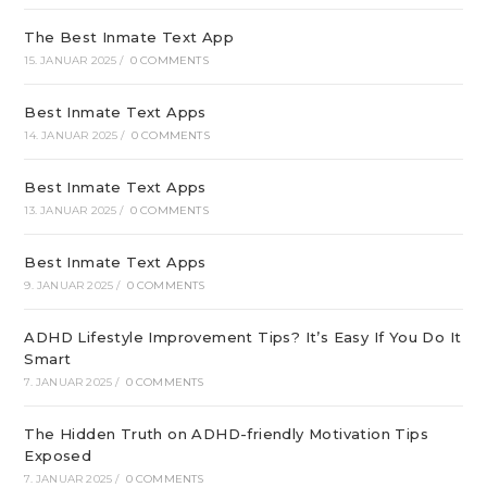
The Best Inmate Text App
15. JANUAR 2025
/
0 COMMENTS
Best Inmate Text Apps
14. JANUAR 2025
/
0 COMMENTS
Best Inmate Text Apps
13. JANUAR 2025
/
0 COMMENTS
Best Inmate Text Apps
9. JANUAR 2025
/
0 COMMENTS
ADHD Lifestyle Improvement Tips? It’s Easy If You Do It
Smart
7. JANUAR 2025
/
0 COMMENTS
The Hidden Truth on ADHD-friendly Motivation Tips
Exposed
7. JANUAR 2025
/
0 COMMENTS