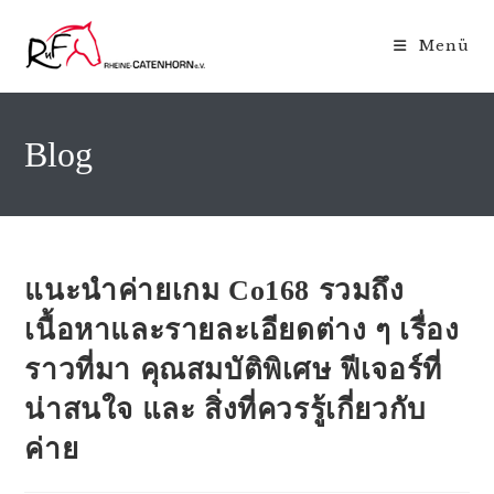
Zum
Inhalt
Menü
springen
Blog
แนะนำค่ายเกม Co168 รวมถึง
เนื้อหาและรายละเอียดต่าง ๆ เรื่อง
ราวที่มา คุณสมบัติพิเศษ ฟีเจอร์ที่
น่าสนใจ และ สิ่งที่ควรรู้เกี่ยวกับ
ค่าย