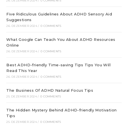
26. DEZEMBER 2024
/
0 COMMENTS
Five Ridiculous Guidelines About ADHD Sensory Aid
Suggestions
26. DEZEMBER 2024
/
0 COMMENTS
What Google Can Teach You About ADHD Resources
Online
26. DEZEMBER 2024
/
0 COMMENTS
Best ADHD-friendly Time-saving Tips Tips You Will
Read This Year
26. DEZEMBER 2024
/
0 COMMENTS
The Business Of ADHD Natural Focus Tips
25. DEZEMBER 2024
/
0 COMMENTS
The Hidden Mystery Behind ADHD-friendly Motivation
Tips
25. DEZEMBER 2024
/
0 COMMENTS