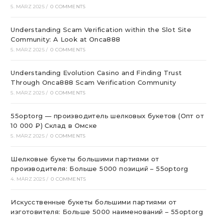
5. MÄRZ 2025
/
0 COMMENTS
Understanding Scam Verification within the Slot Site
Community: A Look at Onca888
5. MÄRZ 2025
/
0 COMMENTS
Understanding Evolution Casino and Finding Trust
Through Onca888 Scam Verification Community
5. MÄRZ 2025
/
0 COMMENTS
55optorg — производитель шелковых букетов (Опт от
10 000 ₽) Склад в Омске
5. MÄRZ 2025
/
0 COMMENTS
Шелковые букеты большими партиями от
производителя: Больше 5000 позиций – 55optorg
4. MÄRZ 2025
/
0 COMMENTS
Искусственные букеты большими партиями от
изготовителя: Больше 5000 наименований – 55optorg