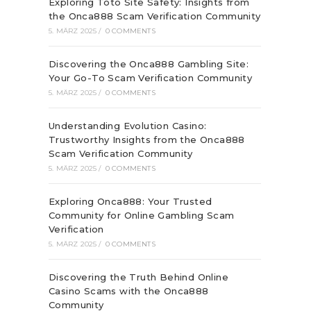
Exploring Toto Site Safety: Insights from
the Onca888 Scam Verification Community
5. MÄRZ 2025
/
0 COMMENTS
Discovering the Onca888 Gambling Site:
Your Go-To Scam Verification Community
5. MÄRZ 2025
/
0 COMMENTS
Understanding Evolution Casino:
Trustworthy Insights from the Onca888
Scam Verification Community
5. MÄRZ 2025
/
0 COMMENTS
Exploring Onca888: Your Trusted
Community for Online Gambling Scam
Verification
5. MÄRZ 2025
/
0 COMMENTS
Discovering the Truth Behind Online
Casino Scams with the Onca888
Community