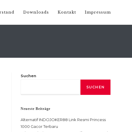
rstand
Downloads
Kontakt
Impressum
Suchen
SUCHEN
Neueste Beiträge
Alternatif INDOJOKER88 Link Resmi Princess
1000 Gacor Terbaru