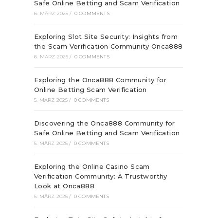
Safe Online Betting and Scam Verification
6. MÄRZ 2025
/
0 COMMENTS
Exploring Slot Site Security: Insights from
the Scam Verification Community Onca888
6. MÄRZ 2025
/
0 COMMENTS
Exploring the Onca888 Community for
Online Betting Scam Verification
5. MÄRZ 2025
/
0 COMMENTS
Discovering the Onca888 Community for
Safe Online Betting and Scam Verification
5. MÄRZ 2025
/
0 COMMENTS
Exploring the Online Casino Scam
Verification Community: A Trustworthy
Look at Onca888
5. MÄRZ 2025
/
0 COMMENTS