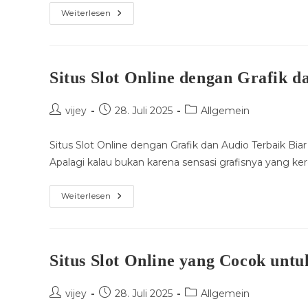
368BET:
Weiterlesen
Tempat
Taruhan
Bola
Online
Yang
Bikin
Situs Slot Online dengan Grafik 
Main
Makin
Seru
Beitrags-
Beitrag
Beitrags-
Dan
vijey
28. Juli 2025
Allgemein
Untung
Autor:
veröffentlicht:
Kategorie:
Situs Slot Online dengan Grafik dan Audio Terbaik Biar
Apalagi kalau bukan karena sensasi grafisnya yang ke
Situs
Weiterlesen
Slot
Online
Dengan
Grafik
Dan
Audio
Situs Slot Online yang Cocok untu
Terbaik
Biar
Main
Beitrags-
Beitrag
Beitrags-
Makin
vijey
28. Juli 2025
Allgemein
Asyik!
Autor:
veröffentlicht:
Kategorie: