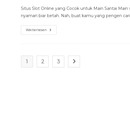
Situs Slot Online yang Cocok untuk Main Santai Main s
nyaman biar betah. Nah, buat kamu yang pengen car
Situs
Weiterlesen
Slot
Online
Yang
Cocok
Untuk
Main
Santai
1
2
3
Gehe zur nächsten Seite