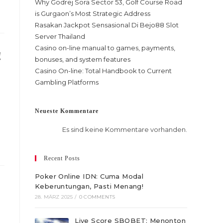
Why Godrej Sora Sector 53, Golf Course Road
is Gurgaon’s Most Strategic Address
Rasakan Jackpot Sensasional Di Bejo88 Slot
Server Thailand
Casino on-line manual to games, payments,
!
bonuses, and system features
Casino On-line: Total Handbook to Current
Gambling Platforms
Neueste Kommentare
Es sind keine Kommentare vorhanden.
Recent Posts
Poker Online IDN: Cuma Modal
Keberuntungan, Pasti Menang!
28. MÄRZ 2025
/
0 COMMENTS
Live Score SBOBET: Menonton