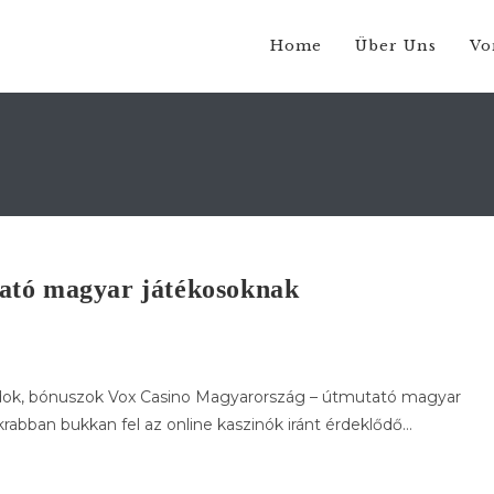
Home
Über Uns
Vo
ató magyar játékosoknak
ódok, bónuszok Vox Casino Magyarország – útmutató magyar
abban bukkan fel az online kaszinók iránt érdeklődő…