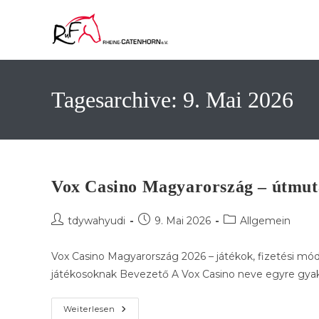
Zum
Inhalt
springen
Tagesarchive: 9. Mai 2026
Vox Casino Magyarország – útmut
Beitrags-
Beitrag
Beitrags-
tdywahyudi
9. Mai 2026
Allgemein
Autor:
veröffentlicht:
Kategorie:
Vox Casino Magyarország 2026 – játékok, fizetési m
játékosoknak Bevezető A Vox Casino neve egyre gyakr
Vox
Weiterlesen