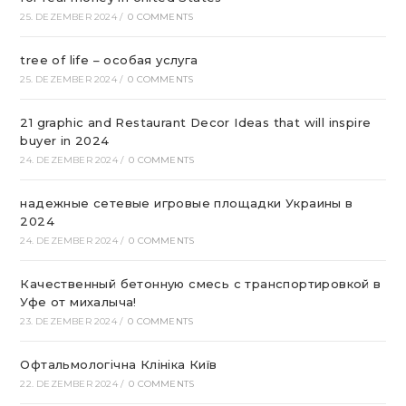
25. DEZEMBER 2024
/
0 COMMENTS
tree of life – особая услуга
25. DEZEMBER 2024
/
0 COMMENTS
21 graphic and Restaurant Decor Ideas that will inspire
buyer in 2024
24. DEZEMBER 2024
/
0 COMMENTS
надежные сетевые игровые площадки Украины в
2024
24. DEZEMBER 2024
/
0 COMMENTS
Качественный бетонную смесь с транспортировкой в
Уфе от михалыча!
23. DEZEMBER 2024
/
0 COMMENTS
Офтальмологічна Клініка Київ
22. DEZEMBER 2024
/
0 COMMENTS