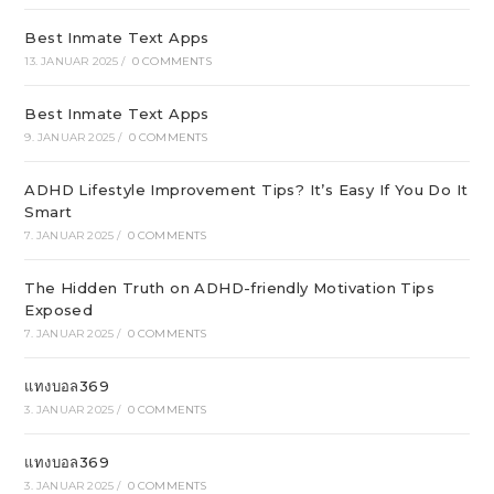
Best Inmate Text Apps
13. JANUAR 2025
/
0 COMMENTS
Best Inmate Text Apps
9. JANUAR 2025
/
0 COMMENTS
ADHD Lifestyle Improvement Tips? It’s Easy If You Do It
Smart
7. JANUAR 2025
/
0 COMMENTS
The Hidden Truth on ADHD-friendly Motivation Tips
Exposed
7. JANUAR 2025
/
0 COMMENTS
แทงบอล369
3. JANUAR 2025
/
0 COMMENTS
แทงบอล369
3. JANUAR 2025
/
0 COMMENTS