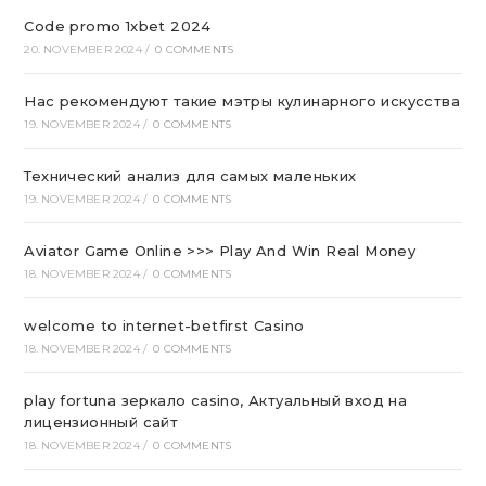
Code promo 1xbet 2024
20. NOVEMBER 2024
/
0 COMMENTS
Нас рекомендуют такие мэтры кулинарного искусства
19. NOVEMBER 2024
/
0 COMMENTS
Технический анализ для самых маленьких
19. NOVEMBER 2024
/
0 COMMENTS
Aviator Game Online >>> Play And Win Real Money
18. NOVEMBER 2024
/
0 COMMENTS
welcome to internet-betfirst Casino
18. NOVEMBER 2024
/
0 COMMENTS
play fortuna зеркало casino, Актуальный вход на
лицензионный сайт
18. NOVEMBER 2024
/
0 COMMENTS