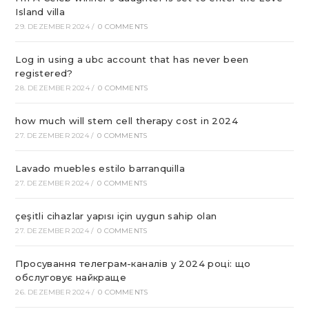
Island villa
29. DEZEMBER 2024
/
0 COMMENTS
Log in using a ubc account that has never been
registered?
28. DEZEMBER 2024
/
0 COMMENTS
how much will stem cell therapy cost in 2024
27. DEZEMBER 2024
/
0 COMMENTS
Lavado muebles estilo barranquilla
27. DEZEMBER 2024
/
0 COMMENTS
çeşitli cihazlar yapısı için uygun sahip olan
27. DEZEMBER 2024
/
0 COMMENTS
Просування телеграм-каналів у 2024 році: що
обслуговує найкраще
26. DEZEMBER 2024
/
0 COMMENTS