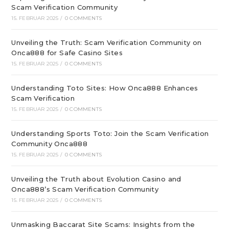
Scam Verification Community
15. FEBRUAR 2025
/
0 COMMENTS
Unveiling the Truth: Scam Verification Community on
Onca888 for Safe Casino Sites
15. FEBRUAR 2025
/
0 COMMENTS
Understanding Toto Sites: How Onca888 Enhances
Scam Verification
15. FEBRUAR 2025
/
0 COMMENTS
Understanding Sports Toto: Join the Scam Verification
Community Onca888
15. FEBRUAR 2025
/
0 COMMENTS
Unveiling the Truth about Evolution Casino and
Onca888’s Scam Verification Community
15. FEBRUAR 2025
/
0 COMMENTS
Unmasking Baccarat Site Scams: Insights from the