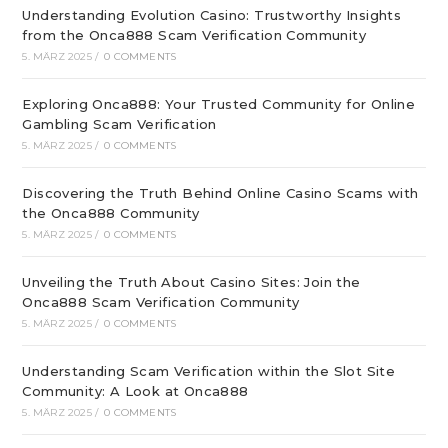
Understanding Evolution Casino: Trustworthy Insights
from the Onca888 Scam Verification Community
5. MÄRZ 2025
/
0 COMMENTS
Exploring Onca888: Your Trusted Community for Online
Gambling Scam Verification
5. MÄRZ 2025
/
0 COMMENTS
Discovering the Truth Behind Online Casino Scams with
the Onca888 Community
5. MÄRZ 2025
/
0 COMMENTS
Unveiling the Truth About Casino Sites: Join the
Onca888 Scam Verification Community
5. MÄRZ 2025
/
0 COMMENTS
Understanding Scam Verification within the Slot Site
Community: A Look at Onca888
5. MÄRZ 2025
/
0 COMMENTS