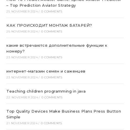
– Top Prediction Aviator Strategy
25. NOVEMBER 2024
/
0 COMMENTS
КАК ПРОИСХОДИТ МОНТАЖ БАТАРЕЙ?
25. NOVEMBER 2024
/
0 COMMENTS
какие встречаются дополнительные функции к
номеру?
23. NOVEMBER 2024
/
0 COMMENTS
интернет-магазин семян и саженцев
23. NOVEMBER 2024
/
0 COMMENTS
Teaching children programming in java
22. NOVEMBER 2024
/
0 COMMENTS
Top Quality Devices Make Business Plans Press Button
Simple
21. NOVEMBER 2024
/
0 COMMENTS