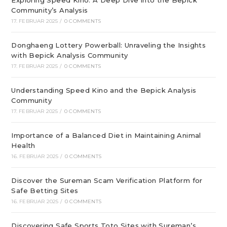
Exploring Speed Kino: A Deep Dive into the Bepick
Community’s Analysis
17. FEBRUAR 2025
/
0 COMMENTS
Donghaeng Lottery Powerball: Unraveling the Insights
with Bepick Analysis Community
17. FEBRUAR 2025
/
0 COMMENTS
Understanding Speed Kino and the Bepick Analysis
Community
17. FEBRUAR 2025
/
0 COMMENTS
Importance of a Balanced Diet in Maintaining Animal
Health
16. FEBRUAR 2025
/
0 COMMENTS
Discover the Sureman Scam Verification Platform for
Safe Betting Sites
16. FEBRUAR 2025
/
0 COMMENTS
Discovering Safe Sports Toto Sites with Sureman’s