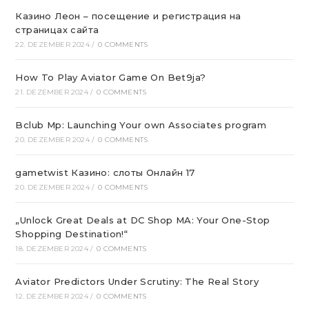
Казино Леон – посещение и регистрация на
страницах сайта
22. DEZEMBER 2024
/
0 COMMENTS
How To Play Aviator Game On Bet9ja?
21. DEZEMBER 2024
/
0 COMMENTS
Bclub Mp: Launching Your own Associates program
20. DEZEMBER 2024
/
0 COMMENTS
gametwist Казино: слоты Онлай‪н‬ 17
20. DEZEMBER 2024
/
0 COMMENTS
„Unlock Great Deals at DC Shop MA: Your One-Stop
Shopping Destination!“
18. DEZEMBER 2024
/
0 COMMENTS
Aviator Predictors Under Scrutiny: The Real Story
12. DEZEMBER 2024
/
0 COMMENTS