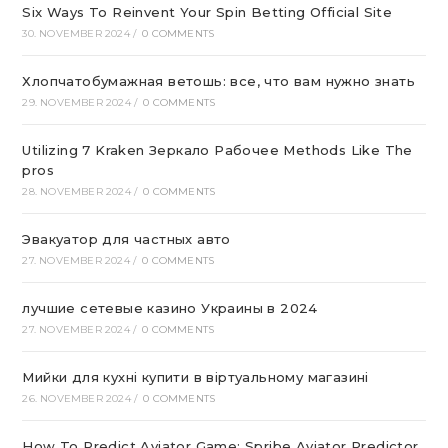
Six Ways To Reinvent Your Spin Betting Official Site
30. NOVEMBER 2024
/
0 COMMENTS
Хлопчатобумажная ветошь: все, что вам нужно знать
29. NOVEMBER 2024
/
0 COMMENTS
Utilizing 7 Kraken Зеркало Рабочее Methods Like The
pros
28. NOVEMBER 2024
/
0 COMMENTS
Эвакуатор для частных авто
27. NOVEMBER 2024
/
0 COMMENTS
лучшие сетевые казино Украины в 2024
27. NOVEMBER 2024
/
0 COMMENTS
Мийки для кухні купити в віртуальному магазині
26. NOVEMBER 2024
/
0 COMMENTS
How To Predict Aviator Game: Spribe Aviator Predictor