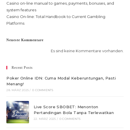
Casino on-line manual to games, payments, bonuses, and
system features
Casino On-line: Total Handbook to Current Gambling
Platforms
Neueste Kommentare
Es sind keine Kommentare vorhanden.
Recent Posts
Poker Online IDN: Cuma Modal Keberuntungan, Pasti
Menang!
28. MÄRZ 2025
/
0 COMMENTS
Live Score SBOBET: Menonton
Pertandingan Bola Tanpa Terlewatkan
22. MÄRZ 2025
/
0 COMMENTS