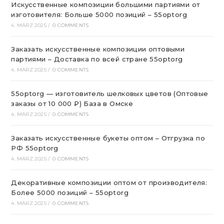
Искусственные композиции большими партиями от
изготовителя: Больше 5000 позиций – 55optorg
4. MÄRZ 2025
/
0 COMMENTS
Заказать искусственные композиции оптовыми
партиями – Доставка по всей стране 55optorg
4. MÄRZ 2025
/
0 COMMENTS
55optorg — изготовитель шелковых цветов (Оптовые
заказы от 10 000 ₽) База в Омске
4. MÄRZ 2025
/
0 COMMENTS
Заказать искусственные букеты оптом – Отгрузка по
РФ 55optorg
4. MÄRZ 2025
/
0 COMMENTS
Декоративные композиции оптом от производителя:
Более 5000 позиций – 55optorg
4. MÄRZ 2025
/
0 COMMENTS