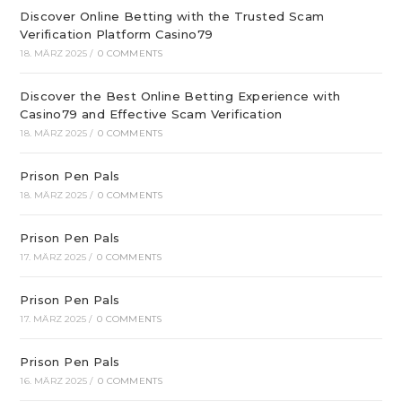
Discover Online Betting with the Trusted Scam
Verification Platform Casino79
18. MÄRZ 2025
/
0 COMMENTS
Discover the Best Online Betting Experience with
Casino79 and Effective Scam Verification
18. MÄRZ 2025
/
0 COMMENTS
Prison Pen Pals
18. MÄRZ 2025
/
0 COMMENTS
Prison Pen Pals
17. MÄRZ 2025
/
0 COMMENTS
Prison Pen Pals
17. MÄRZ 2025
/
0 COMMENTS
Prison Pen Pals
16. MÄRZ 2025
/
0 COMMENTS