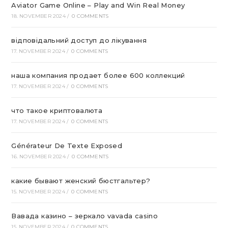
Aviator Game Online – Play and Win Real Money
18. NOVEMBER 2024
/
0 COMMENTS
відповідальний доступ до лікування
17. NOVEMBER 2024
/
0 COMMENTS
наша компания продает более 600 коллекций
17. NOVEMBER 2024
/
0 COMMENTS
что такое криптовалюта
17. NOVEMBER 2024
/
0 COMMENTS
Générateur De Texte Exposed
16. NOVEMBER 2024
/
0 COMMENTS
какие бывают женский бюстгальтер?
15. NOVEMBER 2024
/
0 COMMENTS
Вавада казино – зеркало vavada casino
15. NOVEMBER 2024
/
0 COMMENTS