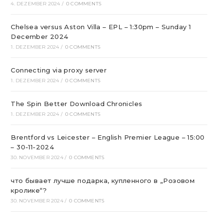
4. DEZEMBER 2024
/
0 COMMENTS
Chelsea versus Aston Villa – EPL – 1:30pm – Sunday 1
December 2024
1. DEZEMBER 2024
/
0 COMMENTS
Connecting via proxy server
1. DEZEMBER 2024
/
0 COMMENTS
The Spin Better Download Chronicles
1. DEZEMBER 2024
/
0 COMMENTS
Brentford vs Leicester – English Premier League – 15:00
– 30-11-2024
30. NOVEMBER 2024
/
0 COMMENTS
что бывает лучше подарка, купленного в „Розовом
кролике“?
30. NOVEMBER 2024
/
0 COMMENTS