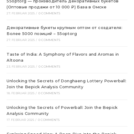
55optorg — производитель декоративных букетов
(Оптовые продажи от 10 000 ₽) База в Омске
27. FEBRUAR 2025
/
0 COMMENTS
Декоративные букеты крупным оптом от создателя:
Более 5000 позиций – 55optorg
27. FEBRUAR 2025
/
0 COMMENTS
Taste of India: A Symphony of Flavors and Aromas in
Altoona
23. FEBRUAR 2025
/
0 COMMENTS
Unlocking the Secrets of Donghaeng Lottery Powerball:
Join the Bepick Analysis Community
18. FEBRUAR 2025
/
0 COMMENTS
Unlocking the Secrets of Powerball: Join the Bepick
Analysis Community
17. FEBRUAR 2025
/
0 COMMENTS