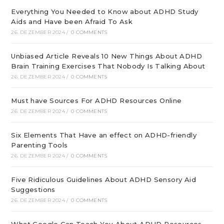
Everything You Needed to Know about ADHD Study
Aids and Have been Afraid To Ask
26. DEZEMBER 2024
/
0 COMMENTS
Unbiased Article Reveals 10 New Things About ADHD
Brain Training Exercises That Nobody Is Talking About
26. DEZEMBER 2024
/
0 COMMENTS
Must have Sources For ADHD Resources Online
26. DEZEMBER 2024
/
0 COMMENTS
Six Elements That Have an effect on ADHD-friendly
Parenting Tools
26. DEZEMBER 2024
/
0 COMMENTS
Five Ridiculous Guidelines About ADHD Sensory Aid
Suggestions
26. DEZEMBER 2024
/
0 COMMENTS
What Google Can Teach You About ADHD Resources