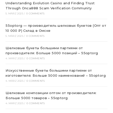
Understanding Evolution Casino and Finding Trust
Through Onca888 Scam Verification Community
5. MÄRZ 2025
/
0 COMMENTS
55optorg — производитель шелковых букетов (Опт от
10 000 ₽) Склад в Омске
5. MÄRZ 2025
/
0 COMMENTS
Шелковые букеты большими партиями от
производителя: Больше 5000 позиций – 55optorg
4. MÄRZ 2025
/
0 COMMENTS
Искусственные букеты большими партиями от
изготовителя: Больше 5000 наименований – 55optorg
4. MÄRZ 2025
/
0 COMMENTS
Шелковые композиции оптом от производителя:
Больше 5000 товаров – 55optorg
4. MÄRZ 2025
/
0 COMMENTS