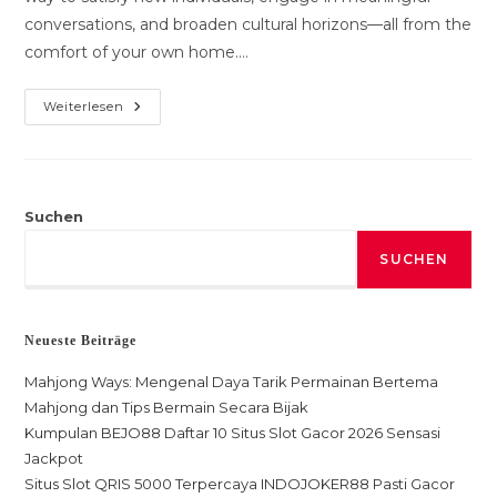
conversations, and broaden cultural horizons—all from the
comfort of your own home.…
5
Weiterlesen
Tips
To
Make
The
Most
Of
Your
Suchen
Random
Video
SUCHEN
Chat
Expertise
Neueste Beiträge
Mahjong Ways: Mengenal Daya Tarik Permainan Bertema
Mahjong dan Tips Bermain Secara Bijak
Kumpulan BEJO88 Daftar 10 Situs Slot Gacor 2026 Sensasi
Jackpot
Situs Slot QRIS 5000 Terpercaya INDOJOKER88 Pasti Gacor