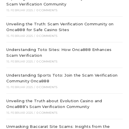
Scam Verification Community
15. FEBRUAR 2025
/
0 COMMENTS
Unveiling the Truth: Scam Verification Community on
Onca888 for Safe Casino Sites
15. FEBRUAR 2025
/
0 COMMENTS
Understanding Toto Sites: How Onca888 Enhances
Scam Verification
15. FEBRUAR 2025
/
0 COMMENTS
Understanding Sports Toto: Join the Scam Verification
Community Onca888
15. FEBRUAR 2025
/
0 COMMENTS
Unveiling the Truth about Evolution Casino and
Onca888’s Scam Verification Community
15. FEBRUAR 2025
/
0 COMMENTS
Unmasking Baccarat Site Scams: Insights from the