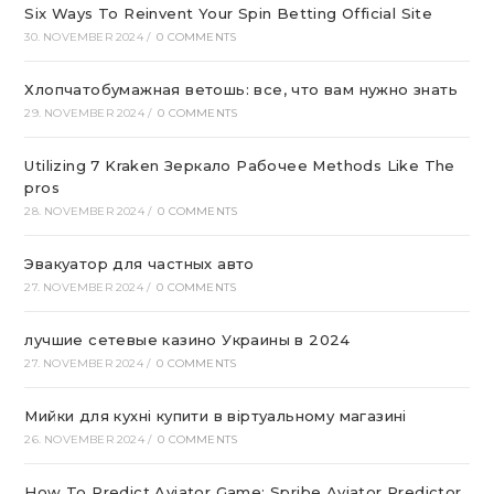
Six Ways To Reinvent Your Spin Betting Official Site
30. NOVEMBER 2024
/
0 COMMENTS
Хлопчатобумажная ветошь: все, что вам нужно знать
29. NOVEMBER 2024
/
0 COMMENTS
Utilizing 7 Kraken Зеркало Рабочее Methods Like The
pros
28. NOVEMBER 2024
/
0 COMMENTS
Эвакуатор для частных авто
27. NOVEMBER 2024
/
0 COMMENTS
лучшие сетевые казино Украины в 2024
27. NOVEMBER 2024
/
0 COMMENTS
Мийки для кухні купити в віртуальному магазині
26. NOVEMBER 2024
/
0 COMMENTS
How To Predict Aviator Game: Spribe Aviator Predictor