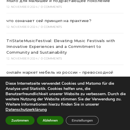
Мыло для малышей и подрастающее поколение
12. NOVEMBER 2024
/
0 COMMENTS
что означает сей принцип на практике?
12. NOVEMBER 2024
/
0 COMMENTS
TriStateMusicFestival: Elevating Music Festivals with
Innovative Experiences and a Commitment to
Community and Sustainability
12. NOVEMBER 2024
/
0 COMMENTS
онлайн маркет мебель из россии – превосходной
эффективностью и гарантирует выбор, невысокие
Diese Internetseite verwendet Cookies und Matomo für die
цены
Analyse und Statistik. Cookies helfen uns, die
11. NOVEMBER 2024
/
0 COMMENTS
Benutzerfreundlichkeit unserer Website zu verbessern. Durch die
weitere Nutzung der Website stimmen Sie der Verwendung zu.
The Tried and True Method for Brain Club In Step-by-
Weitere Informationen hierzu finden Sie in unserer
Datenschutzerklärung
step Detail
11. NOVEMBER 2024
/
0 COMMENTS
Zustimmen
Ablehnen
Einstellungen
pc или Самсунг?