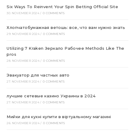
Six Ways To Reinvent Your Spin Betting Official Site
30. NOVEMBER 2024
/
0 COMMENTS
Хлопчатобумажная ветошь: все, что вам нужно знать
29. NOVEMBER 2024
/
0 COMMENTS
Utilizing 7 Kraken Зеркало Рабочее Methods Like The
pros
28. NOVEMBER 2024
/
0 COMMENTS
Эвакуатор для частных авто
27. NOVEMBER 2024
/
0 COMMENTS
лучшие сетевые казино Украины в 2024
27. NOVEMBER 2024
/
0 COMMENTS
Мийки для кухні купити в віртуальному магазині
26. NOVEMBER 2024
/
0 COMMENTS