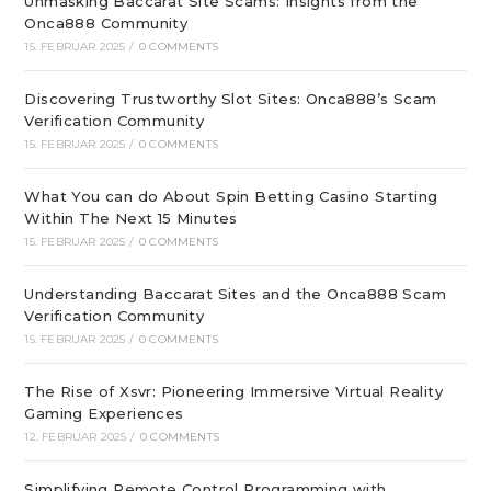
Unmasking Baccarat Site Scams: Insights from the
Onca888 Community
15. FEBRUAR 2025
/
0 COMMENTS
Discovering Trustworthy Slot Sites: Onca888’s Scam
Verification Community
15. FEBRUAR 2025
/
0 COMMENTS
What You can do About Spin Betting Casino Starting
Within The Next 15 Minutes
15. FEBRUAR 2025
/
0 COMMENTS
Understanding Baccarat Sites and the Onca888 Scam
Verification Community
15. FEBRUAR 2025
/
0 COMMENTS
The Rise of Xsvr: Pioneering Immersive Virtual Reality
Gaming Experiences
12. FEBRUAR 2025
/
0 COMMENTS
Simplifying Remote Control Programming with