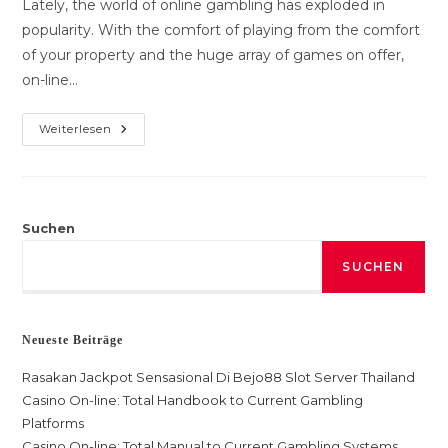
Lately, the world of online gambling has exploded in
popularity. With the comfort of playing from the comfort
of your property and the huge array of games on offer,
on-line…
Easy
Weiterlesen
Methods
To
Choose
The
Best
On-
Line
Suchen
Casino:
A
SUCHEN
Complete
Guide
For
Novices
Neueste Beiträge
Rasakan Jackpot Sensasional Di Bejo88 Slot Server Thailand
Casino On-line: Total Handbook to Current Gambling
Platforms
Casino On-line: Total Manual to Current Gambling Systems