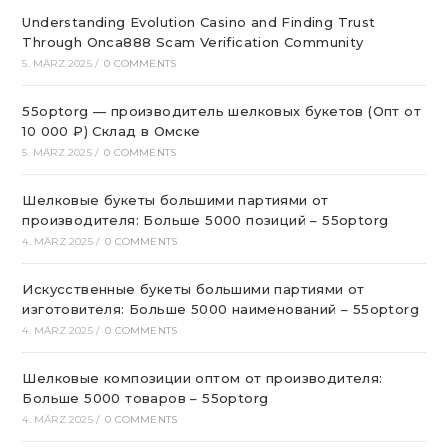
Understanding Evolution Casino and Finding Trust
Through Onca888 Scam Verification Community
5. MÄRZ 2025
/
0 COMMENTS
55optorg — производитель шелковых букетов (Опт от
10 000 ₽) Склад в Омске
5. MÄRZ 2025
/
0 COMMENTS
Шелковые букеты большими партиями от
производителя: Больше 5000 позиций – 55optorg
4. MÄRZ 2025
/
0 COMMENTS
Искусственные букеты большими партиями от
изготовителя: Больше 5000 наименований – 55optorg
4. MÄRZ 2025
/
0 COMMENTS
Шелковые композиции оптом от производителя:
Больше 5000 товаров – 55optorg
4. MÄRZ 2025
/
0 COMMENTS