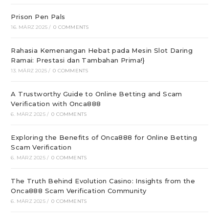
Prison Pen Pals
16. MÄRZ 2025
/
0 COMMENTS
Rahasia Kemenangan Hebat pada Mesin Slot Daring
Ramai: Prestasi dan Tambahan Prima!}
13. MÄRZ 2025
/
0 COMMENTS
A Trustworthy Guide to Online Betting and Scam
Verification with Onca888
6. MÄRZ 2025
/
0 COMMENTS
Exploring the Benefits of Onca888 for Online Betting
Scam Verification
6. MÄRZ 2025
/
0 COMMENTS
The Truth Behind Evolution Casino: Insights from the
Onca888 Scam Verification Community
6. MÄRZ 2025
/
0 COMMENTS