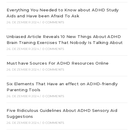
Everything You Needed to Know about ADHD Study
Aids and Have been Afraid To Ask
26. DEZEMBER 2024
/
0 COMMENTS
Unbiased Article Reveals 10 New Things About ADHD
Brain Training Exercises That Nobody Is Talking About
26. DEZEMBER 2024
/
0 COMMENTS
Must have Sources For ADHD Resources Online
26. DEZEMBER 2024
/
0 COMMENTS
Six Elements That Have an effect on ADHD-friendly
Parenting Tools
26. DEZEMBER 2024
/
0 COMMENTS
Five Ridiculous Guidelines About ADHD Sensory Aid
Suggestions
26. DEZEMBER 2024
/
0 COMMENTS