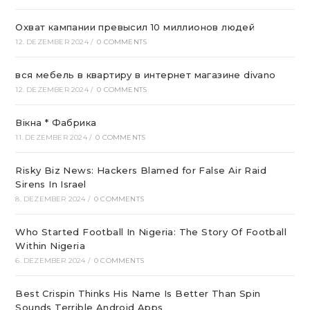
Охват кампании превысил 10 миллионов людей
12. DEZEMBER 2024
/
0 COMMENTS
вся мебель в квартиру в интернет магазине divano
12. DEZEMBER 2024
/
0 COMMENTS
Вікна * Фабрика
11. DEZEMBER 2024
/
0 COMMENTS
Risky Biz News: Hackers Blamed for False Air Raid
Sirens In Israel
8. DEZEMBER 2024
/
0 COMMENTS
Who Started Football In Nigeria: The Story Of Football
Within Nigeria
6. DEZEMBER 2024
/
0 COMMENTS
Best Crispin Thinks His Name Is Better Than Spin
Sounds Terrible Android Apps