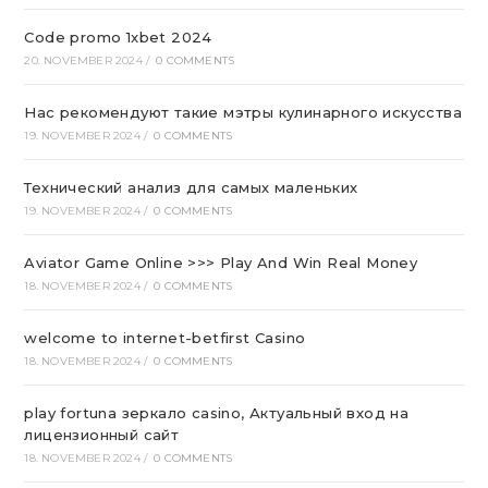
Code promo 1xbet 2024
20. NOVEMBER 2024
/
0 COMMENTS
Нас рекомендуют такие мэтры кулинарного искусства
19. NOVEMBER 2024
/
0 COMMENTS
Технический анализ для самых маленьких
19. NOVEMBER 2024
/
0 COMMENTS
Aviator Game Online >>> Play And Win Real Money
18. NOVEMBER 2024
/
0 COMMENTS
welcome to internet-betfirst Casino
18. NOVEMBER 2024
/
0 COMMENTS
play fortuna зеркало casino, Актуальный вход на
лицензионный сайт
18. NOVEMBER 2024
/
0 COMMENTS