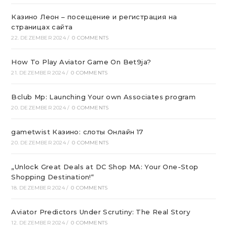
Казино Леон – посещение и регистрация на
страницах сайта
22. DEZEMBER 2024
/
0 COMMENTS
How To Play Aviator Game On Bet9ja?
21. DEZEMBER 2024
/
0 COMMENTS
Bclub Mp: Launching Your own Associates program
20. DEZEMBER 2024
/
0 COMMENTS
gametwist Казино: слоты Онлай‪н‬ 17
20. DEZEMBER 2024
/
0 COMMENTS
„Unlock Great Deals at DC Shop MA: Your One-Stop
Shopping Destination!“
18. DEZEMBER 2024
/
0 COMMENTS
Aviator Predictors Under Scrutiny: The Real Story
12. DEZEMBER 2024
/
0 COMMENTS