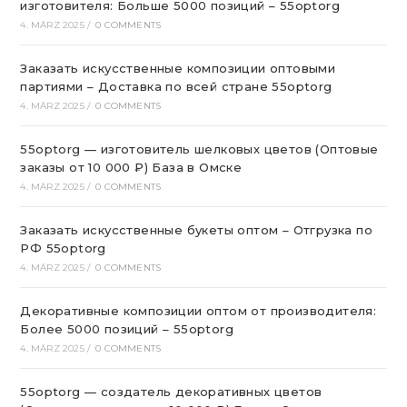
изготовителя: Больше 5000 позиций – 55optorg
4. MÄRZ 2025
/
0 COMMENTS
Заказать искусственные композиции оптовыми
партиями – Доставка по всей стране 55optorg
4. MÄRZ 2025
/
0 COMMENTS
55optorg — изготовитель шелковых цветов (Оптовые
заказы от 10 000 ₽) База в Омске
4. MÄRZ 2025
/
0 COMMENTS
Заказать искусственные букеты оптом – Отгрузка по
РФ 55optorg
4. MÄRZ 2025
/
0 COMMENTS
Декоративные композиции оптом от производителя:
Более 5000 позиций – 55optorg
4. MÄRZ 2025
/
0 COMMENTS
55optorg — создатель декоративных цветов