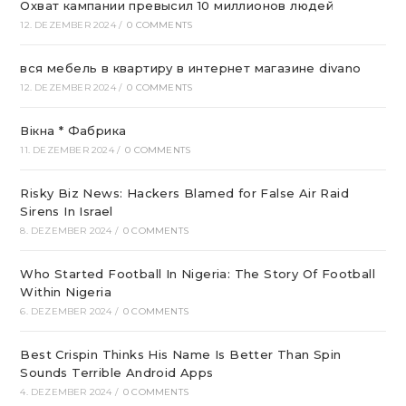
Охват кампании превысил 10 миллионов людей
12. DEZEMBER 2024
/
0 COMMENTS
вся мебель в квартиру в интернет магазине divano
12. DEZEMBER 2024
/
0 COMMENTS
Вікна * Фабрика
11. DEZEMBER 2024
/
0 COMMENTS
Risky Biz News: Hackers Blamed for False Air Raid
Sirens In Israel
8. DEZEMBER 2024
/
0 COMMENTS
Who Started Football In Nigeria: The Story Of Football
Within Nigeria
6. DEZEMBER 2024
/
0 COMMENTS
Best Crispin Thinks His Name Is Better Than Spin
Sounds Terrible Android Apps
4. DEZEMBER 2024
/
0 COMMENTS