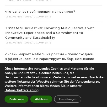
12. NOVEMBER 2024
/
0 COMMENTS
что означает сей принцип на практике?
12. NOVEMBER 2024
/
0 COMMENTS
TriStateMusicFestival: Elevating Music Festivals with
Innovative Experiences and a Commitment to
Community and Sustainability
12. NOVEMBER 2024
/
0 COMMENTS
онлайн маркет мебель из россии – превосходной
эффективностью и гарантирует выбор, невысокие
цены
Diese Internetseite verwendet Cookies und Matomo für die
11. NOVEMBER 2024
/
0 COMMENTS
Analyse und Statistik. Cookies helfen uns, die
Benutzerfreundlichkeit unserer Website zu verbessern. Durch die
The Tried and True Method for Brain Club In Step-by-
weitere Nutzung der Website stimmen Sie der Verwendung zu.
step Detail
Weitere Informationen hierzu finden Sie in unserer
Datenschutzerklärung
11. NOVEMBER 2024
/
0 COMMENTS
Zustimmen
Ablehnen
Einstellungen
pc или Самсунг?
8. NOVEMBER 2024
/
0 COMMENTS