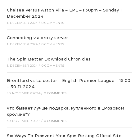
Chelsea versus Aston Villa – EPL – 1:30pm – Sunday 1
December 2024
1. DEZEMBER 2024
/
0 COMMENTS
Connecting via proxy server
1. DEZEMBER 2024
/
0 COMMENTS
The Spin Better Download Chronicles
1. DEZEMBER 2024
/
0 COMMENTS
Brentford vs Leicester – English Premier League – 15:00
– 30-11-2024
30. NOVEMBER 2024
/
0 COMMENTS
что бывает лучше подарка, купленного в „Розовом
кролике“?
30. NOVEMBER 2024
/
0 COMMENTS
Six Ways To Reinvent Your Spin Betting Official Site