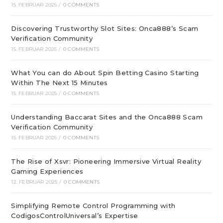
15. FEBRUAR 2025
/
0 COMMENTS
Discovering Trustworthy Slot Sites: Onca888’s Scam
Verification Community
15. FEBRUAR 2025
/
0 COMMENTS
What You can do About Spin Betting Casino Starting
Within The Next 15 Minutes
15. FEBRUAR 2025
/
0 COMMENTS
Understanding Baccarat Sites and the Onca888 Scam
Verification Community
15. FEBRUAR 2025
/
0 COMMENTS
The Rise of Xsvr: Pioneering Immersive Virtual Reality
Gaming Experiences
12. FEBRUAR 2025
/
0 COMMENTS
Simplifying Remote Control Programming with
CodigosControlUniversal’s Expertise