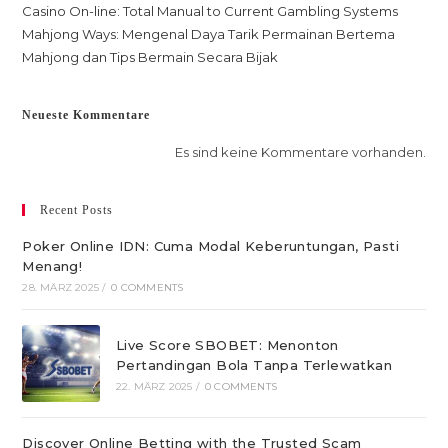
Casino On-line: Total Manual to Current Gambling Systems
Mahjong Ways: Mengenal Daya Tarik Permainan Bertema
Mahjong dan Tips Bermain Secara Bijak
Neueste Kommentare
Es sind keine Kommentare vorhanden.
Recent Posts
Poker Online IDN: Cuma Modal Keberuntungan, Pasti
Menang!
28. MÄRZ 2025
/
0 COMMENTS
Live Score SBOBET: Menonton
Pertandingan Bola Tanpa Terlewatkan
22. MÄRZ 2025
/
0 COMMENTS
Discover Online Betting with the Trusted Scam