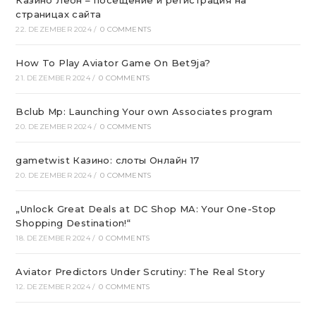
страницах сайта
22. DEZEMBER 2024
/
0 COMMENTS
How To Play Aviator Game On Bet9ja?
21. DEZEMBER 2024
/
0 COMMENTS
Bclub Mp: Launching Your own Associates program
20. DEZEMBER 2024
/
0 COMMENTS
gametwist Казино: слоты Онлай‪н‬ 17
20. DEZEMBER 2024
/
0 COMMENTS
„Unlock Great Deals at DC Shop MA: Your One-Stop
Shopping Destination!“
18. DEZEMBER 2024
/
0 COMMENTS
Aviator Predictors Under Scrutiny: The Real Story
12. DEZEMBER 2024
/
0 COMMENTS