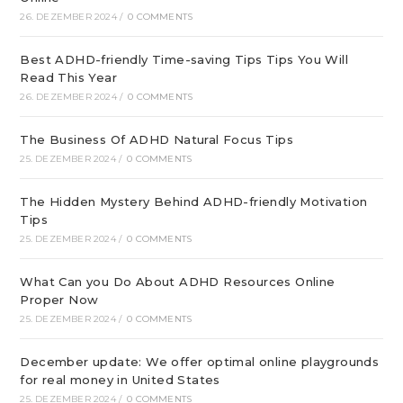
26. DEZEMBER 2024
/
0 COMMENTS
Best ADHD-friendly Time-saving Tips Tips You Will
Read This Year
26. DEZEMBER 2024
/
0 COMMENTS
The Business Of ADHD Natural Focus Tips
25. DEZEMBER 2024
/
0 COMMENTS
The Hidden Mystery Behind ADHD-friendly Motivation
Tips
25. DEZEMBER 2024
/
0 COMMENTS
What Can you Do About ADHD Resources Online
Proper Now
25. DEZEMBER 2024
/
0 COMMENTS
December update: We offer optimal online playgrounds
for real money in United States
25. DEZEMBER 2024
/
0 COMMENTS