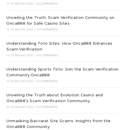
15. FEBRUAR 2025
/
0 COMMENTS
Unveiling the Truth: Scam Verification Community on
Onca888 for Safe Casino Sites
15. FEBRUAR 2025
/
0 COMMENTS
Understanding Toto Sites: How Onca888 Enhances
Scam Verification
15. FEBRUAR 2025
/
0 COMMENTS
Understanding Sports Toto: Join the Scam Verification
Community Onca888
15. FEBRUAR 2025
/
0 COMMENTS
Unveiling the Truth about Evolution Casino and
Onca888’s Scam Verification Community
15. FEBRUAR 2025
/
0 COMMENTS
Unmasking Baccarat Site Scams: Insights from the
Onca888 Community