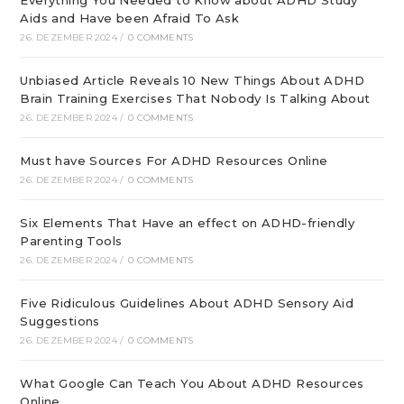
Aids and Have been Afraid To Ask
26. DEZEMBER 2024
/
0 COMMENTS
Unbiased Article Reveals 10 New Things About ADHD
Brain Training Exercises That Nobody Is Talking About
26. DEZEMBER 2024
/
0 COMMENTS
Must have Sources For ADHD Resources Online
26. DEZEMBER 2024
/
0 COMMENTS
Six Elements That Have an effect on ADHD-friendly
Parenting Tools
26. DEZEMBER 2024
/
0 COMMENTS
Five Ridiculous Guidelines About ADHD Sensory Aid
Suggestions
26. DEZEMBER 2024
/
0 COMMENTS
What Google Can Teach You About ADHD Resources
Online