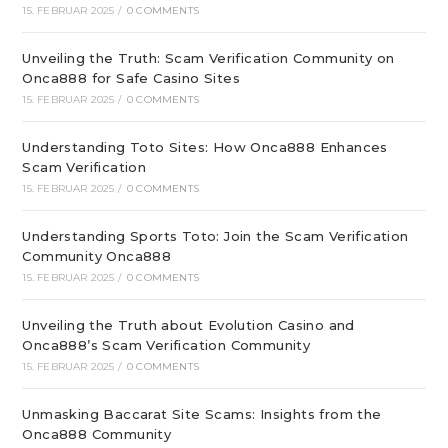
15. FEBRUAR 2025
/
0 COMMENTS
Unveiling the Truth: Scam Verification Community on
Onca888 for Safe Casino Sites
15. FEBRUAR 2025
/
0 COMMENTS
Understanding Toto Sites: How Onca888 Enhances
Scam Verification
15. FEBRUAR 2025
/
0 COMMENTS
Understanding Sports Toto: Join the Scam Verification
Community Onca888
15. FEBRUAR 2025
/
0 COMMENTS
Unveiling the Truth about Evolution Casino and
Onca888’s Scam Verification Community
15. FEBRUAR 2025
/
0 COMMENTS
Unmasking Baccarat Site Scams: Insights from the
Onca888 Community