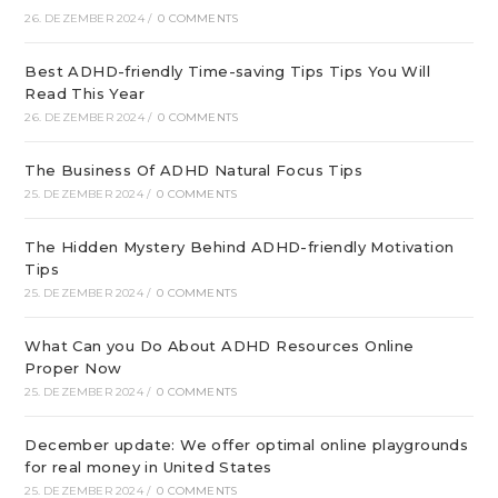
26. DEZEMBER 2024
/
0 COMMENTS
Best ADHD-friendly Time-saving Tips Tips You Will
Read This Year
26. DEZEMBER 2024
/
0 COMMENTS
The Business Of ADHD Natural Focus Tips
25. DEZEMBER 2024
/
0 COMMENTS
The Hidden Mystery Behind ADHD-friendly Motivation
Tips
25. DEZEMBER 2024
/
0 COMMENTS
What Can you Do About ADHD Resources Online
Proper Now
25. DEZEMBER 2024
/
0 COMMENTS
December update: We offer optimal online playgrounds
for real money in United States
25. DEZEMBER 2024
/
0 COMMENTS