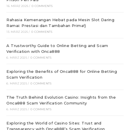
16. MÄRZ 2025
/
0 COMMENTS
Rahasia Kemenangan Hebat pada Mesin Slot Daring
Ramai: Prestasi dan Tambahan Prima!}
13. MÄRZ 2025
/
0 COMMENTS
A Trustworthy Guide to Online Betting and Scam
Verification with Onca888
6. MÄRZ 2025
/
0 COMMENTS
Exploring the Benefits of Onca888 for Online Betting
Scam Verification
6. MÄRZ 2025
/
0 COMMENTS
The Truth Behind Evolution Casino: Insights from the
Onca888 Scam Verification Community
6. MÄRZ 2025
/
0 COMMENTS
Exploring the World of Casino Sites: Trust and
Transparency with Onca888’s Scam Verification