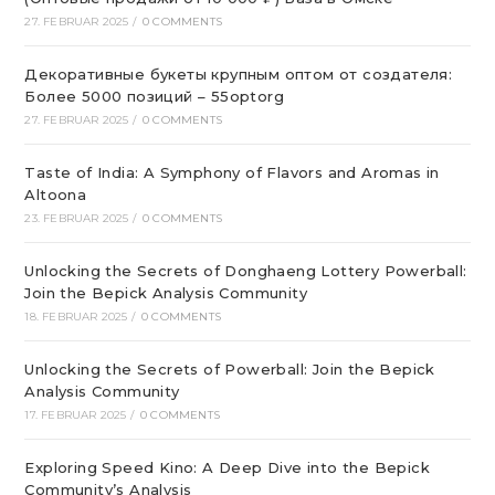
27. FEBRUAR 2025
/
0 COMMENTS
Декоративные букеты крупным оптом от создателя:
Более 5000 позиций – 55optorg
27. FEBRUAR 2025
/
0 COMMENTS
Taste of India: A Symphony of Flavors and Aromas in
Altoona
23. FEBRUAR 2025
/
0 COMMENTS
Unlocking the Secrets of Donghaeng Lottery Powerball:
Join the Bepick Analysis Community
18. FEBRUAR 2025
/
0 COMMENTS
Unlocking the Secrets of Powerball: Join the Bepick
Analysis Community
17. FEBRUAR 2025
/
0 COMMENTS
Exploring Speed Kino: A Deep Dive into the Bepick
Community’s Analysis