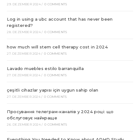
29. DEZEMBER 2024
/
0 COMMENTS
Log in using a ubc account that has never been
registered?
28. DEZEMBER 2024
/
0 COMMENTS
how much will stem cell therapy cost in 2024
27. DEZEMBER 2024
/
0 COMMENTS
Lavado muebles estilo barranquilla
27. DEZEMBER 2024
/
0 COMMENTS
çeşitli cihazlar yapısı için uygun sahip olan
27. DEZEMBER 2024
/
0 COMMENTS
Просування телеграм-каналів у 2024 році: що
обслуговує найкраще
26. DEZEMBER 2024
/
0 COMMENTS
Everything You Needed to Know about ADHD Study