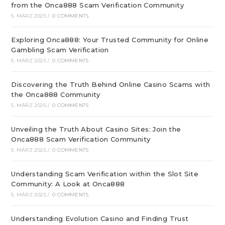
from the Onca888 Scam Verification Community
5. MÄRZ 2025
/
0 COMMENTS
Exploring Onca888: Your Trusted Community for Online
Gambling Scam Verification
5. MÄRZ 2025
/
0 COMMENTS
Discovering the Truth Behind Online Casino Scams with
the Onca888 Community
5. MÄRZ 2025
/
0 COMMENTS
Unveiling the Truth About Casino Sites: Join the
Onca888 Scam Verification Community
5. MÄRZ 2025
/
0 COMMENTS
Understanding Scam Verification within the Slot Site
Community: A Look at Onca888
5. MÄRZ 2025
/
0 COMMENTS
Understanding Evolution Casino and Finding Trust