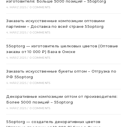
изготовителя: Больше 5000 позиций – 55optorg
4. MÄRZ 2025
/
0 COMMENTS
Заказать искусственные композиции оптовыми
партиями – Доставка по всей стране 55optorg
4. MÄRZ 2025
/
0 COMMENTS
55optorg — изготовитель шелковых цветов (Оптовые
заказы от 10 000 ₽) База в Омске
4. MÄRZ 2025
/
0 COMMENTS
Заказать искусственные букеты оптом – Отгрузка по
РФ 55optorg
4. MÄRZ 2025
/
0 COMMENTS
Декоративные композиции оптом от производителя:
Более 5000 позиций – 55optorg
4. MÄRZ 2025
/
0 COMMENTS
55optorg — создатель декоративных цветов