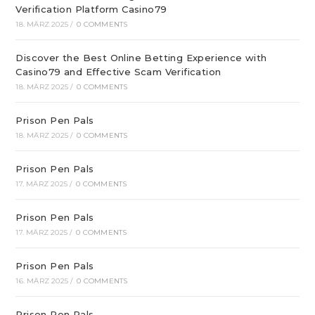
Verification Platform Casino79
18. MÄRZ 2025
/
0 COMMENTS
Discover the Best Online Betting Experience with
Casino79 and Effective Scam Verification
18. MÄRZ 2025
/
0 COMMENTS
Prison Pen Pals
18. MÄRZ 2025
/
0 COMMENTS
Prison Pen Pals
17. MÄRZ 2025
/
0 COMMENTS
Prison Pen Pals
17. MÄRZ 2025
/
0 COMMENTS
Prison Pen Pals
16. MÄRZ 2025
/
0 COMMENTS
Prison Pen Pals