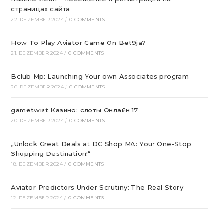
страницах сайта
22. DEZEMBER 2024
/
0 COMMENTS
How To Play Aviator Game On Bet9ja?
21. DEZEMBER 2024
/
0 COMMENTS
Bclub Mp: Launching Your own Associates program
20. DEZEMBER 2024
/
0 COMMENTS
gametwist Казино: слоты Онлай‪н‬ 17
20. DEZEMBER 2024
/
0 COMMENTS
„Unlock Great Deals at DC Shop MA: Your One-Stop
Shopping Destination!“
18. DEZEMBER 2024
/
0 COMMENTS
Aviator Predictors Under Scrutiny: The Real Story
12. DEZEMBER 2024
/
0 COMMENTS