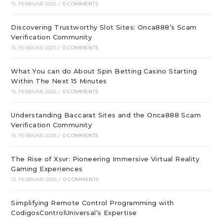
15. FEBRUAR 2025
/
0 COMMENTS
Discovering Trustworthy Slot Sites: Onca888’s Scam
Verification Community
15. FEBRUAR 2025
/
0 COMMENTS
What You can do About Spin Betting Casino Starting
Within The Next 15 Minutes
15. FEBRUAR 2025
/
0 COMMENTS
Understanding Baccarat Sites and the Onca888 Scam
Verification Community
15. FEBRUAR 2025
/
0 COMMENTS
The Rise of Xsvr: Pioneering Immersive Virtual Reality
Gaming Experiences
12. FEBRUAR 2025
/
0 COMMENTS
Simplifying Remote Control Programming with
CodigosControlUniversal’s Expertise