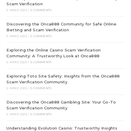
Scam Verification
5. MÄRZ 2025
/
0 COMMENTS
Discovering the Onca888 Community for Safe Online
Betting and Scam Verification
5. MÄRZ 2025
/
0 COMMENTS
Exploring the Online Casino Scam Verification
Community: A Trustworthy Look at Onca888
5. MÄRZ 2025
/
0 COMMENTS
Exploring Toto Site Safety: Insights from the Onca888
Scam Verification Community
5. MÄRZ 2025
/
0 COMMENTS
Discovering the Onca888 Gambling Site: Your Go-To
Scam Verification Community
5. MÄRZ 2025
/
0 COMMENTS
Understanding Evolution Casino: Trustworthy Insights