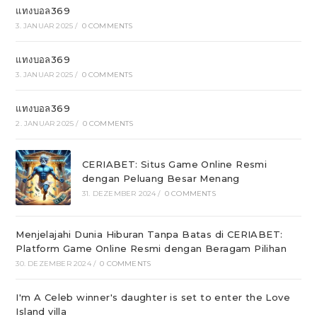
แทงบอล369
3. JANUAR 2025
/
0 COMMENTS
แทงบอล369
3. JANUAR 2025
/
0 COMMENTS
แทงบอล369
2. JANUAR 2025
/
0 COMMENTS
CERIABET: Situs Game Online Resmi
dengan Peluang Besar Menang
31. DEZEMBER 2024
/
0 COMMENTS
Menjelajahi Dunia Hiburan Tanpa Batas di CERIABET:
Platform Game Online Resmi dengan Beragam Pilihan
30. DEZEMBER 2024
/
0 COMMENTS
I'm A Celeb winner's daughter is set to enter the Love
Island villa