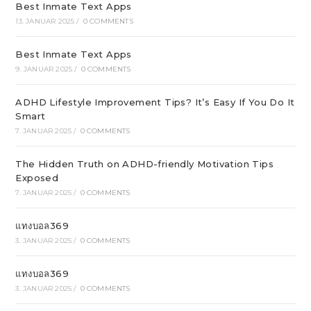
Best Inmate Text Apps
13. JANUAR 2025
/
0 COMMENTS
Best Inmate Text Apps
9. JANUAR 2025
/
0 COMMENTS
ADHD Lifestyle Improvement Tips? It’s Easy If You Do It
Smart
7. JANUAR 2025
/
0 COMMENTS
The Hidden Truth on ADHD-friendly Motivation Tips
Exposed
7. JANUAR 2025
/
0 COMMENTS
แทงบอล369
3. JANUAR 2025
/
0 COMMENTS
แทงบอล369
3. JANUAR 2025
/
0 COMMENTS