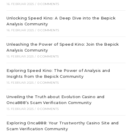
16. FEBRUAR 2025
/
0 COMMENTS
Unlocking Speed Kino: A Deep Dive into the Bepick
Analysis Community
16. FEBRUAR 2025
/
0 COMMENTS
Unleashing the Power of Speed Kino: Join the Bepick
Analysis Community
15. FEBRUAR 2025
/
0 COMMENTS
Exploring Speed Kino: The Power of Analysis and
Insights from the Bepick Community
15. FEBRUAR 2025
/
0 COMMENTS
Unveiling the Truth about Evolution Casino and
Onca888’s Scam Verification Community
15. FEBRUAR 2025
/
0 COMMENTS
Exploring Onca888: Your Trustworthy Casino Site and
Scam Verification Community