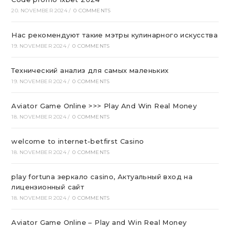
20. NOVEMBER 2024
/
0 COMMENTS
Нас рекомендуют такие мэтры кулинарного искусства
19. NOVEMBER 2024
/
0 COMMENTS
Технический анализ для самых маленьких
19. NOVEMBER 2024
/
0 COMMENTS
Aviator Game Online >>> Play And Win Real Money
18. NOVEMBER 2024
/
0 COMMENTS
welcome to internet-betfirst Casino
18. NOVEMBER 2024
/
0 COMMENTS
play fortuna зеркало casino, Актуальный вход на
лицензионный сайт
18. NOVEMBER 2024
/
0 COMMENTS
Aviator Game Online – Play and Win Real Money