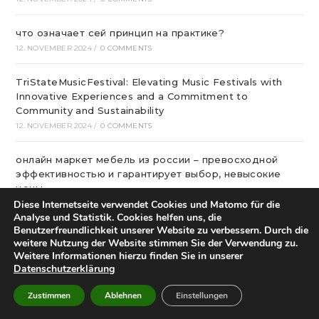
что означает сей принцип на практике?
12. NOVEMBER 2024
/
0 COMMENTS
TriStateMusicFestival: Elevating Music Festivals with
Innovative Experiences and a Commitment to
Community and Sustainability
12. NOVEMBER 2024
/
0 COMMENTS
онлайн маркет мебель из россии – превосходной
эффективностью и гарантирует выбор, невысокие
цены
Diese Internetseite verwendet Cookies und Matomo für die
11. NOVEMBER 2024
/
0 COMMENTS
Analyse und Statistik. Cookies helfen uns, die
Benutzerfreundlichkeit unserer Website zu verbessern. Durch die
The Tried and True Method for Brain Club In Step-by-
weitere Nutzung der Website stimmen Sie der Verwendung zu.
step Detail
Weitere Informationen hierzu finden Sie in unserer
11. NOVEMBER 2024
/
0 COMMENTS
Datenschutzerklärung
Zustimmen
Ablehnen
Einstellungen
pc или Самсунг?
8. NOVEMBER 2024
/
0 COMMENTS