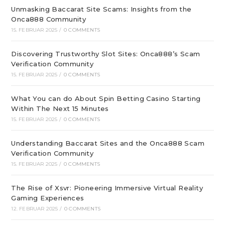
Unmasking Baccarat Site Scams: Insights from the
Onca888 Community
15. FEBRUAR 2025
/
0 COMMENTS
Discovering Trustworthy Slot Sites: Onca888’s Scam
Verification Community
15. FEBRUAR 2025
/
0 COMMENTS
What You can do About Spin Betting Casino Starting
Within The Next 15 Minutes
15. FEBRUAR 2025
/
0 COMMENTS
Understanding Baccarat Sites and the Onca888 Scam
Verification Community
15. FEBRUAR 2025
/
0 COMMENTS
The Rise of Xsvr: Pioneering Immersive Virtual Reality
Gaming Experiences
12. FEBRUAR 2025
/
0 COMMENTS