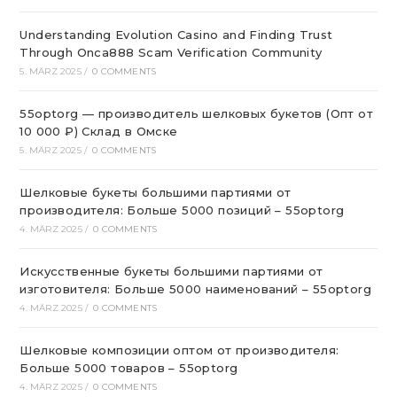
Understanding Evolution Casino and Finding Trust
Through Onca888 Scam Verification Community
5. MÄRZ 2025
/
0 COMMENTS
55optorg — производитель шелковых букетов (Опт от
10 000 ₽) Склад в Омске
5. MÄRZ 2025
/
0 COMMENTS
Шелковые букеты большими партиями от
производителя: Больше 5000 позиций – 55optorg
4. MÄRZ 2025
/
0 COMMENTS
Искусственные букеты большими партиями от
изготовителя: Больше 5000 наименований – 55optorg
4. MÄRZ 2025
/
0 COMMENTS
Шелковые композиции оптом от производителя:
Больше 5000 товаров – 55optorg
4. MÄRZ 2025
/
0 COMMENTS