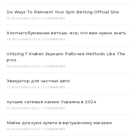
Six Ways To Reinvent Your Spin Betting Official Site
30. NOVEMBER 2024
/
0 COMMENTS
Хлопчатобумажная ветошь: все, что вам нужно знать
29. NOVEMBER 2024
/
0 COMMENTS
Utilizing 7 Kraken Зеркало Рабочее Methods Like The
pros
28. NOVEMBER 2024
/
0 COMMENTS
Эвакуатор для частных авто
27. NOVEMBER 2024
/
0 COMMENTS
лучшие сетевые казино Украины в 2024
27. NOVEMBER 2024
/
0 COMMENTS
Мийки для кухні купити в віртуальному магазині
26. NOVEMBER 2024
/
0 COMMENTS