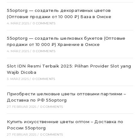
55optorg — создатель декоративных цветов
(Оптовые продажи от 10 000 ₽) База в Омске
4. MÄRZ 2025
/
0 COMMENTS
55optorg — создатель шелковых букетов (Оптовые
продажи от 10 000 ₽) Хранение в Омске
4. MÄRZ 2025
/
0 COMMENTS
Slot IDN Resmi Terbaik 2025: Pilihan Provider Slot yang
Wajib Dicoba
3. MÄRZ 2025
/
0 COMMENTS
Приобрести шелковые цветы оптовыми партиями –
Доставка по РФ 55optorg
27. FEBRUAR 2025
/
0 COMMENTS
Купить искусственные цветы оптом – Доставка по
России 55optorg
27. FEBRUAR 2025
/
0 COMMENTS