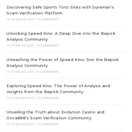
Discovering Safe Sports Toto Sites with Sureman’s
Scam Verification Platform
16. FEBRUAR 2025
/
0 COMMENTS
Unlocking Speed Kino: A Deep Dive into the Bepick
Analysis Community
16. FEBRUAR 2025
/
0 COMMENTS
Unleashing the Power of Speed Kino: Join the Bepick
Analysis Community
15. FEBRUAR 2025
/
0 COMMENTS
Exploring Speed Kino: The Power of Analysis and
Insights from the Bepick Community
15. FEBRUAR 2025
/
0 COMMENTS
Unveiling the Truth about Evolution Casino and
Onca888’s Scam Verification Community
15. FEBRUAR 2025
/
0 COMMENTS