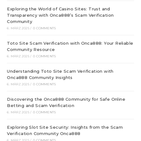
Exploring the World of Casino Sites: Trust and
Transparency with Onca888’s Scam Verification
Community
6. MÄRZ 2025
/
0 COMMENTS
Toto Site Scam Verification with Onca888: Your Reliable
Community Resource
6. MÄRZ 2025
/
0 COMMENTS
Understanding Toto Site Scam Verification with
Onca888 Community Insights
6. MÄRZ 2025
/
0 COMMENTS
Discovering the Onca888 Community for Safe Online
Betting and Scam Verification
6. MÄRZ 2025
/
0 COMMENTS
Exploring Slot Site Security: Insights from the Scam
Verification Community Onca888
6. MÄRZ 2025
/
0 COMMENTS