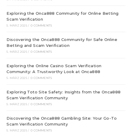
Exploring the Onca888 Community for Online Betting
Scam Verification
5. MÄRZ 2025
/
0 COMMENTS
Discovering the Onca888 Community for Safe Online
Betting and Scam Verification
5. MÄRZ 2025
/
0 COMMENTS
Exploring the Online Casino Scam Verification
Community: A Trustworthy Look at Onca888
5. MÄRZ 2025
/
0 COMMENTS
Exploring Toto Site Safety: Insights from the Onca888
Scam Verification Community
5. MÄRZ 2025
/
0 COMMENTS
Discovering the Onca888 Gambling Site: Your Go-To
Scam Verification Community
5. MÄRZ 2025
/
0 COMMENTS