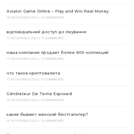
Aviator Game Online – Play and Win Real Money
18. NOVEMBER 2024
/
0 COMMENTS
відповідальний доступ до лікування
17. NOVEMBER 2024
/
0 COMMENTS
наша компания продает более 600 коллекций
17. NOVEMBER 2024
/
0 COMMENTS
что такое криптовалюта
17. NOVEMBER 2024
/
0 COMMENTS
Générateur De Texte Exposed
16. NOVEMBER 2024
/
0 COMMENTS
какие бывают женский бюстгальтер?
15. NOVEMBER 2024
/
0 COMMENTS