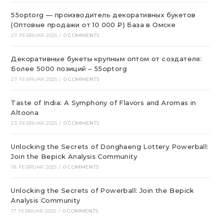
55optorg — производитель декоративных букетов
(Оптовые продажи от 10 000 ₽) База в Омске
27. FEBRUAR 2025
/
0 COMMENTS
Декоративные букеты крупным оптом от создателя:
Более 5000 позиций – 55optorg
27. FEBRUAR 2025
/
0 COMMENTS
Taste of India: A Symphony of Flavors and Aromas in
Altoona
23. FEBRUAR 2025
/
0 COMMENTS
Unlocking the Secrets of Donghaeng Lottery Powerball:
Join the Bepick Analysis Community
18. FEBRUAR 2025
/
0 COMMENTS
Unlocking the Secrets of Powerball: Join the Bepick
Analysis Community
17. FEBRUAR 2025
/
0 COMMENTS