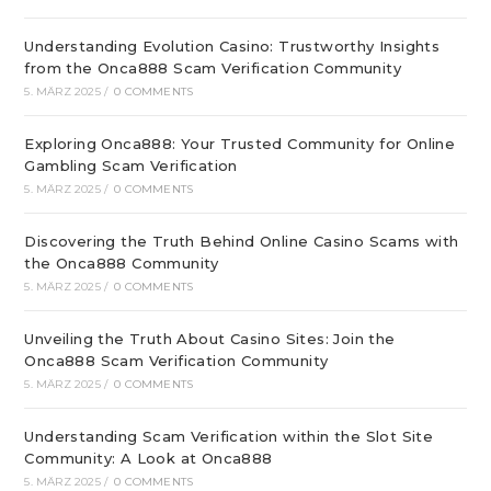
Understanding Evolution Casino: Trustworthy Insights
from the Onca888 Scam Verification Community
5. MÄRZ 2025
/
0 COMMENTS
Exploring Onca888: Your Trusted Community for Online
Gambling Scam Verification
5. MÄRZ 2025
/
0 COMMENTS
Discovering the Truth Behind Online Casino Scams with
the Onca888 Community
5. MÄRZ 2025
/
0 COMMENTS
Unveiling the Truth About Casino Sites: Join the
Onca888 Scam Verification Community
5. MÄRZ 2025
/
0 COMMENTS
Understanding Scam Verification within the Slot Site
Community: A Look at Onca888
5. MÄRZ 2025
/
0 COMMENTS