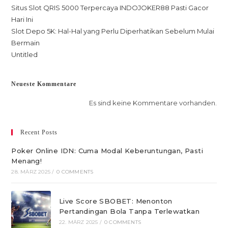
Situs Slot QRIS 5000 Terpercaya INDOJOKER88 Pasti Gacor
Hari Ini
Slot Depo 5K: Hal-Hal yang Perlu Diperhatikan Sebelum Mulai
Bermain
Untitled
Neueste Kommentare
Es sind keine Kommentare vorhanden.
Recent Posts
Poker Online IDN: Cuma Modal Keberuntungan, Pasti
Menang!
28. MÄRZ 2025
/
0 COMMENTS
Live Score SBOBET: Menonton
Pertandingan Bola Tanpa Terlewatkan
22. MÄRZ 2025
/
0 COMMENTS