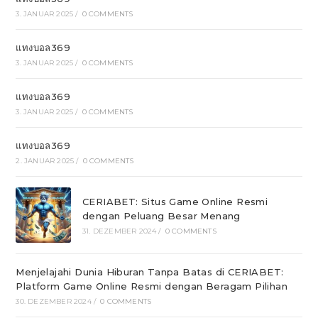
3. JANUAR 2025
/
0 COMMENTS
แทงบอล369
3. JANUAR 2025
/
0 COMMENTS
แทงบอล369
3. JANUAR 2025
/
0 COMMENTS
แทงบอล369
2. JANUAR 2025
/
0 COMMENTS
CERIABET: Situs Game Online Resmi
dengan Peluang Besar Menang
31. DEZEMBER 2024
/
0 COMMENTS
Menjelajahi Dunia Hiburan Tanpa Batas di CERIABET:
Platform Game Online Resmi dengan Beragam Pilihan
30. DEZEMBER 2024
/
0 COMMENTS