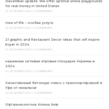
December update: We offer optimal online playgrounds
for real money in United States
25. DEZEMBER 2024
/
0 COMMENTS
tree of life – особая услуга
25. DEZEMBER 2024
/
0 COMMENTS
21 graphic and Restaurant Decor Ideas that will inspire
buyer in 2024
24. DEZEMBER 2024
/
0 COMMENTS
надежные сетевые игровые площадки Украины в
2024
24. DEZEMBER 2024
/
0 COMMENTS
Качественный бетонную смесь с транспортировкой в
Уфе от михалыча!
23. DEZEMBER 2024
/
0 COMMENTS
Офтальмологічна Клініка Київ