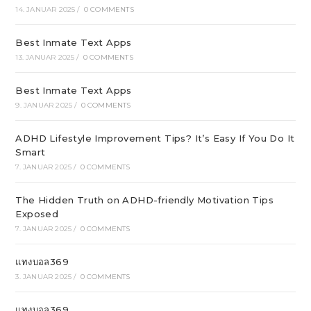
14. JANUAR 2025
/
0 COMMENTS
Best Inmate Text Apps
13. JANUAR 2025
/
0 COMMENTS
Best Inmate Text Apps
9. JANUAR 2025
/
0 COMMENTS
ADHD Lifestyle Improvement Tips? It’s Easy If You Do It
Smart
7. JANUAR 2025
/
0 COMMENTS
The Hidden Truth on ADHD-friendly Motivation Tips
Exposed
7. JANUAR 2025
/
0 COMMENTS
แทงบอล369
3. JANUAR 2025
/
0 COMMENTS
แทงบอล369