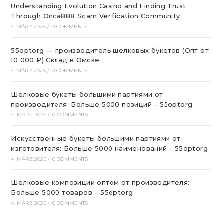
Understanding Evolution Casino and Finding Trust
Through Onca888 Scam Verification Community
5. MÄRZ 2025
/
0 COMMENTS
55optorg — производитель шелковых букетов (Опт от
10 000 ₽) Склад в Омске
5. MÄRZ 2025
/
0 COMMENTS
Шелковые букеты большими партиями от
производителя: Больше 5000 позиций – 55optorg
4. MÄRZ 2025
/
0 COMMENTS
Искусственные букеты большими партиями от
изготовителя: Больше 5000 наименований – 55optorg
4. MÄRZ 2025
/
0 COMMENTS
Шелковые композиции оптом от производителя:
Больше 5000 товаров – 55optorg
4. MÄRZ 2025
/
0 COMMENTS