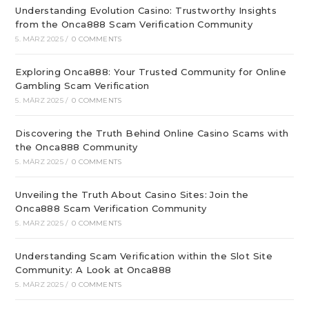
Understanding Evolution Casino: Trustworthy Insights
from the Onca888 Scam Verification Community
5. MÄRZ 2025
/
0 COMMENTS
Exploring Onca888: Your Trusted Community for Online
Gambling Scam Verification
5. MÄRZ 2025
/
0 COMMENTS
Discovering the Truth Behind Online Casino Scams with
the Onca888 Community
5. MÄRZ 2025
/
0 COMMENTS
Unveiling the Truth About Casino Sites: Join the
Onca888 Scam Verification Community
5. MÄRZ 2025
/
0 COMMENTS
Understanding Scam Verification within the Slot Site
Community: A Look at Onca888
5. MÄRZ 2025
/
0 COMMENTS