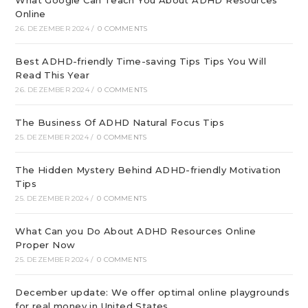
Online
26. DEZEMBER 2024
/
0 COMMENTS
Best ADHD-friendly Time-saving Tips Tips You Will
Read This Year
26. DEZEMBER 2024
/
0 COMMENTS
The Business Of ADHD Natural Focus Tips
25. DEZEMBER 2024
/
0 COMMENTS
The Hidden Mystery Behind ADHD-friendly Motivation
Tips
25. DEZEMBER 2024
/
0 COMMENTS
What Can you Do About ADHD Resources Online
Proper Now
25. DEZEMBER 2024
/
0 COMMENTS
December update: We offer optimal online playgrounds
for real money in United States