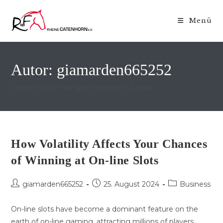
Zum
Inhalt
Menü
springen
Autor:
giamarden665252
Dieser Autor hat geschrieben 1 Artikel
How Volatility Affects Your Chances
of Winning at On-line Slots
Beitrags-
Beitrag
Beitrags-
giamarden665252
25. August 2024
Business
Autor:
veröffentlicht:
Kategorie:
On-line slots have become a dominant feature on the
earth of on-line gaming, attracting millions of players