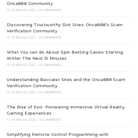
Onca888 Community
15. FEBRUAR 2025
/
0 COMMENTS
Discovering Trustworthy Slot Sites: Onca888’s Scam
Verification Community
15. FEBRUAR 2025
/
0 COMMENTS
What You can do About Spin Betting Casino Starting
Within The Next 15 Minutes
15. FEBRUAR 2025
/
0 COMMENTS
Understanding Baccarat Sites and the Onca888 Scam
Verification Community
15. FEBRUAR 2025
/
0 COMMENTS
The Rise of Xsvr: Pioneering Immersive Virtual Reality
Gaming Experiences
12. FEBRUAR 2025
/
0 COMMENTS
Simplifying Remote Control Programming with