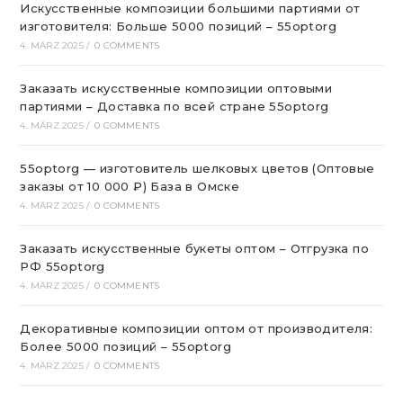
Искусственные композиции большими партиями от
изготовителя: Больше 5000 позиций – 55optorg
4. MÄRZ 2025
/
0 COMMENTS
Заказать искусственные композиции оптовыми
партиями – Доставка по всей стране 55optorg
4. MÄRZ 2025
/
0 COMMENTS
55optorg — изготовитель шелковых цветов (Оптовые
заказы от 10 000 ₽) База в Омске
4. MÄRZ 2025
/
0 COMMENTS
Заказать искусственные букеты оптом – Отгрузка по
РФ 55optorg
4. MÄRZ 2025
/
0 COMMENTS
Декоративные композиции оптом от производителя:
Более 5000 позиций – 55optorg
4. MÄRZ 2025
/
0 COMMENTS