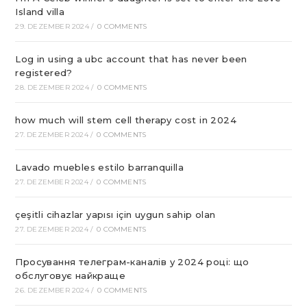
Island villa
29. DEZEMBER 2024
/
0 COMMENTS
Log in using a ubc account that has never been
registered?
28. DEZEMBER 2024
/
0 COMMENTS
how much will stem cell therapy cost in 2024
27. DEZEMBER 2024
/
0 COMMENTS
Lavado muebles estilo barranquilla
27. DEZEMBER 2024
/
0 COMMENTS
çeşitli cihazlar yapısı için uygun sahip olan
27. DEZEMBER 2024
/
0 COMMENTS
Просування телеграм-каналів у 2024 році: що
обслуговує найкраще
26. DEZEMBER 2024
/
0 COMMENTS