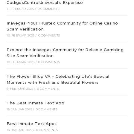
CodigosControlUniversal’s Expertise
11. FEBRUAR 2025
/
0 COMMENTS
Inavegas: Your Trusted Community for Online Casino
Scam Verification
10. FEBRUAR 2025
/
0 COMMENTS
Explore the Inavegas Community for Reliable Gambling
Site Scam Verification
10. FEBRUAR 2025
/
0 COMMENTS
The Flower Shop VA – Celebrating Life’s Special
Moments with Fresh and Beautiful Flowers
9. FEBRUAR 2025
/
0 COMMENTS
The Best Inmate Text App
15. JANUAR 2025
/
0 COMMENTS
Best Inmate Text Apps
14. JANUAR 2025
/
0 COMMENTS