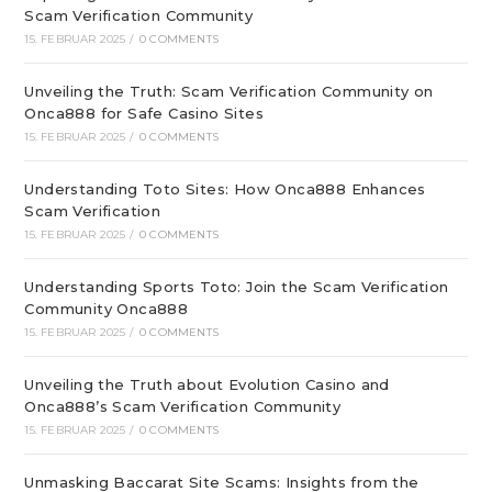
Scam Verification Community
15. FEBRUAR 2025
/
0 COMMENTS
Unveiling the Truth: Scam Verification Community on
Onca888 for Safe Casino Sites
15. FEBRUAR 2025
/
0 COMMENTS
Understanding Toto Sites: How Onca888 Enhances
Scam Verification
15. FEBRUAR 2025
/
0 COMMENTS
Understanding Sports Toto: Join the Scam Verification
Community Onca888
15. FEBRUAR 2025
/
0 COMMENTS
Unveiling the Truth about Evolution Casino and
Onca888’s Scam Verification Community
15. FEBRUAR 2025
/
0 COMMENTS
Unmasking Baccarat Site Scams: Insights from the