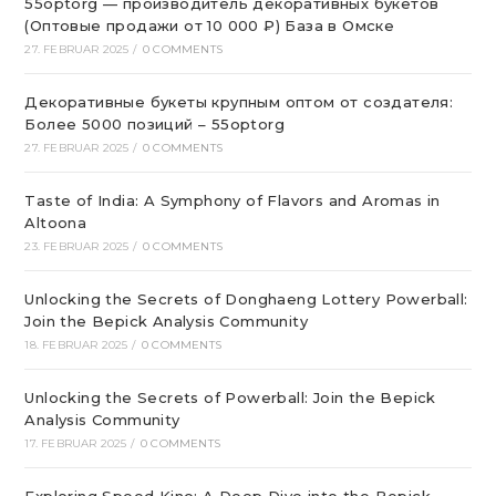
55optorg — производитель декоративных букетов
(Оптовые продажи от 10 000 ₽) База в Омске
27. FEBRUAR 2025
/
0 COMMENTS
Декоративные букеты крупным оптом от создателя:
Более 5000 позиций – 55optorg
27. FEBRUAR 2025
/
0 COMMENTS
Taste of India: A Symphony of Flavors and Aromas in
Altoona
23. FEBRUAR 2025
/
0 COMMENTS
Unlocking the Secrets of Donghaeng Lottery Powerball:
Join the Bepick Analysis Community
18. FEBRUAR 2025
/
0 COMMENTS
Unlocking the Secrets of Powerball: Join the Bepick
Analysis Community
17. FEBRUAR 2025
/
0 COMMENTS