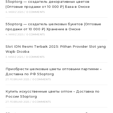
55optorg — создатель декоративных цветов
(Оптовые продажи от 10 000 ₽) База в Омске
4. MÄRZ 2025
/
0 COMMENTS
55optorg — создатель шелковых букетов (Оптовые
продажи от 10 000 ₽) Хранение в Омске
4. MÄRZ 2025
/
0 COMMENTS
Slot IDN Resmi Terbaik 2025: Pilihan Provider Slot yang
Wajib Dicoba
3. MÄRZ 2025
/
0 COMMENTS
Приобрести шелковые цветы оптовыми партиями –
Доставка по РФ 55optorg
27. FEBRUAR 2025
/
0 COMMENTS
Купить искусственные цветы оптом – Доставка по
России 55optorg
27. FEBRUAR 2025
/
0 COMMENTS