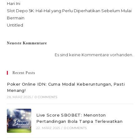
Hari Ini
Slot Depo 5K: Hal-Hal yang Perlu Diperhatikan Sebelum Mulai
Bermain
Untitled
Neueste Kommentare
Es sind keine Kommentare vorhanden.
Recent Posts
Poker Online IDN: Cuma Modal Keberuntungan, Pasti
Menang!
28. MÄRZ 2025
/
0 COMMENTS
Live Score SBOBET: Menonton
Pertandingan Bola Tanpa Terlewatkan
22. MÄRZ 2025
/
0 COMMENTS