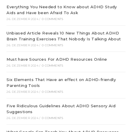
Everything You Needed to Know about ADHD Study
Aids and Have been Afraid To Ask
26. DEZEMBER 2024
/
0 COMMENTS
Unbiased Article Reveals 10 New Things About ADHD
Brain Training Exercises That Nobody Is Talking About
26. DEZEMBER 2024
/
0 COMMENTS
Must have Sources For ADHD Resources Online
26. DEZEMBER 2024
/
0 COMMENTS
Six Elements That Have an effect on ADHD-friendly
Parenting Tools
26. DEZEMBER 2024
/
0 COMMENTS
Five Ridiculous Guidelines About ADHD Sensory Aid
Suggestions
26. DEZEMBER 2024
/
0 COMMENTS
What Google Can Teach You About ADHD Resources