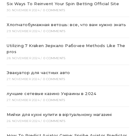
Six Ways To Reinvent Your Spin Betting Official Site
30. NOVEMBER 2024
/
0 COMMENTS
Хлопчатобумажная ветошь: все, что вам нужно знать
29. NOVEMBER 2024
/
0 COMMENTS
Utilizing 7 Kraken Зеркало Рабочее Methods Like The
pros
28. NOVEMBER 2024
/
0 COMMENTS
Эвакуатор для частных авто
27. NOVEMBER 2024
/
0 COMMENTS
лучшие сетевые казино Украины в 2024
27. NOVEMBER 2024
/
0 COMMENTS
Мийки для кухні купити в віртуальному магазині
26. NOVEMBER 2024
/
0 COMMENTS
How To Predict Aviator Game: Spribe Aviator Predictor