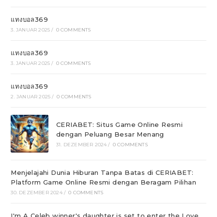
แทงบอล369
3. JANUAR 2025
/
0 COMMENTS
แทงบอล369
3. JANUAR 2025
/
0 COMMENTS
แทงบอล369
2. JANUAR 2025
/
0 COMMENTS
CERIABET: Situs Game Online Resmi
dengan Peluang Besar Menang
31. DEZEMBER 2024
/
0 COMMENTS
Menjelajahi Dunia Hiburan Tanpa Batas di CERIABET:
Platform Game Online Resmi dengan Beragam Pilihan
30. DEZEMBER 2024
/
0 COMMENTS
I'm A Celeb winner's daughter is set to enter the Love