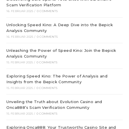
Scam Verification Platform
16. FEBRUAR 2025
/
0 COMMENTS
Unlocking Speed Kino: A Deep Dive into the Bepick
Analysis Community
16. FEBRUAR 2025
/
0 COMMENTS
Unleashing the Power of Speed Kino: Join the Bepick
Analysis Community
15. FEBRUAR 2025
/
0 COMMENTS
Exploring Speed Kino: The Power of Analysis and
Insights from the Bepick Community
15. FEBRUAR 2025
/
0 COMMENTS
Unveiling the Truth about Evolution Casino and
Onca888’s Scam Verification Community
15. FEBRUAR 2025
/
0 COMMENTS
Exploring Onca888: Your Trustworthy Casino Site and