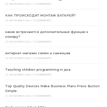
25. NOVEMBER 2024
/
0 COMMENTS
КАК ПРОИСХОДИТ МОНТАЖ БАТАРЕЙ?
25. NOVEMBER 2024
/
0 COMMENTS
какие встречаются дополнительные функции к
номеру?
23. NOVEMBER 2024
/
0 COMMENTS
интернет-магазин семян и саженцев
23. NOVEMBER 2024
/
0 COMMENTS
Teaching children programming in java
22. NOVEMBER 2024
/
0 COMMENTS
Top Quality Devices Make Business Plans Press Button
Simple
21. NOVEMBER 2024
/
0 COMMENTS