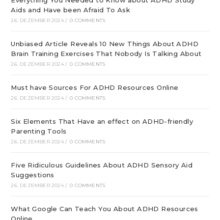
Aids and Have been Afraid To Ask
26. DEZEMBER 2024
/
0 COMMENTS
Unbiased Article Reveals 10 New Things About ADHD
Brain Training Exercises That Nobody Is Talking About
26. DEZEMBER 2024
/
0 COMMENTS
Must have Sources For ADHD Resources Online
26. DEZEMBER 2024
/
0 COMMENTS
Six Elements That Have an effect on ADHD-friendly
Parenting Tools
26. DEZEMBER 2024
/
0 COMMENTS
Five Ridiculous Guidelines About ADHD Sensory Aid
Suggestions
26. DEZEMBER 2024
/
0 COMMENTS
What Google Can Teach You About ADHD Resources
Online