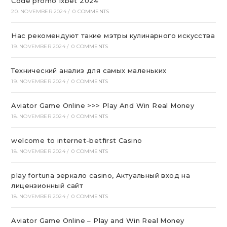
Code promo 1xbet 2024
20. NOVEMBER 2024
/
0 COMMENTS
Нас рекомендуют такие мэтры кулинарного искусства
19. NOVEMBER 2024
/
0 COMMENTS
Технический анализ для самых маленьких
19. NOVEMBER 2024
/
0 COMMENTS
Aviator Game Online >>> Play And Win Real Money
18. NOVEMBER 2024
/
0 COMMENTS
welcome to internet-betfirst Casino
18. NOVEMBER 2024
/
0 COMMENTS
play fortuna зеркало casino, Актуальный вход на
лицензионный сайт
18. NOVEMBER 2024
/
0 COMMENTS
Aviator Game Online – Play and Win Real Money