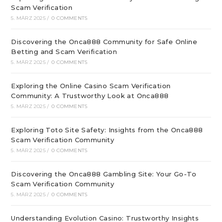
Scam Verification
5. MÄRZ 2025
/
0 COMMENTS
Discovering the Onca888 Community for Safe Online
Betting and Scam Verification
5. MÄRZ 2025
/
0 COMMENTS
Exploring the Online Casino Scam Verification
Community: A Trustworthy Look at Onca888
5. MÄRZ 2025
/
0 COMMENTS
Exploring Toto Site Safety: Insights from the Onca888
Scam Verification Community
5. MÄRZ 2025
/
0 COMMENTS
Discovering the Onca888 Gambling Site: Your Go-To
Scam Verification Community
5. MÄRZ 2025
/
0 COMMENTS
Understanding Evolution Casino: Trustworthy Insights