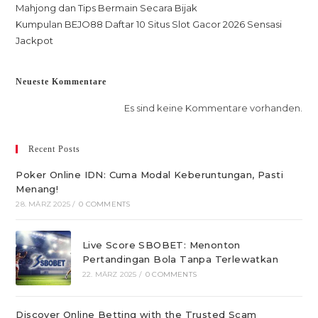
Mahjong dan Tips Bermain Secara Bijak
Kumpulan BEJO88 Daftar 10 Situs Slot Gacor 2026 Sensasi
Jackpot
Neueste Kommentare
Es sind keine Kommentare vorhanden.
Recent Posts
Poker Online IDN: Cuma Modal Keberuntungan, Pasti
Menang!
28. MÄRZ 2025
/
0 COMMENTS
Live Score SBOBET: Menonton
Pertandingan Bola Tanpa Terlewatkan
22. MÄRZ 2025
/
0 COMMENTS
Discover Online Betting with the Trusted Scam