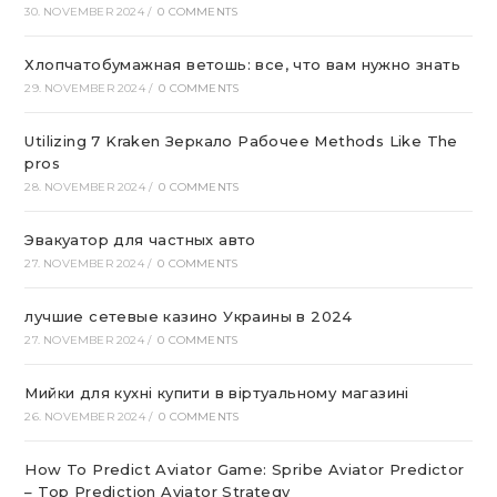
30. NOVEMBER 2024
/
0 COMMENTS
Хлопчатобумажная ветошь: все, что вам нужно знать
29. NOVEMBER 2024
/
0 COMMENTS
Utilizing 7 Kraken Зеркало Рабочее Methods Like The
pros
28. NOVEMBER 2024
/
0 COMMENTS
Эвакуатор для частных авто
27. NOVEMBER 2024
/
0 COMMENTS
лучшие сетевые казино Украины в 2024
27. NOVEMBER 2024
/
0 COMMENTS
Мийки для кухні купити в віртуальному магазині
26. NOVEMBER 2024
/
0 COMMENTS
How To Predict Aviator Game: Spribe Aviator Predictor
– Top Prediction Aviator Strategy