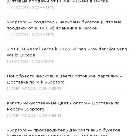
(Оптовые продажи от 10 000 ₽) База в Омске
4. MÄRZ 2025
/
0 COMMENTS
55optorg — создатель шелковых букетов (Оптовые
продажи от 10 000 ₽) Хранение в Омске
4. MÄRZ 2025
/
0 COMMENTS
Slot IDN Resmi Terbaik 2025: Pilihan Provider Slot yang
Wajib Dicoba
3. MÄRZ 2025
/
0 COMMENTS
Приобрести шелковые цветы оптовыми партиями –
Доставка по РФ 55optorg
27. FEBRUAR 2025
/
0 COMMENTS
Купить искусственные цветы оптом – Доставка по
России 55optorg
27. FEBRUAR 2025
/
0 COMMENTS
55optorg — производитель декоративных букетов