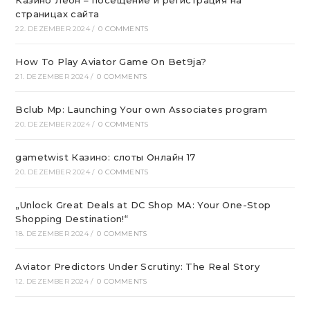
страницах сайта
22. DEZEMBER 2024
/
0 COMMENTS
How To Play Aviator Game On Bet9ja?
21. DEZEMBER 2024
/
0 COMMENTS
Bclub Mp: Launching Your own Associates program
20. DEZEMBER 2024
/
0 COMMENTS
gametwist Казино: слоты Онлай‪н‬ 17
20. DEZEMBER 2024
/
0 COMMENTS
„Unlock Great Deals at DC Shop MA: Your One-Stop
Shopping Destination!“
18. DEZEMBER 2024
/
0 COMMENTS
Aviator Predictors Under Scrutiny: The Real Story
12. DEZEMBER 2024
/
0 COMMENTS