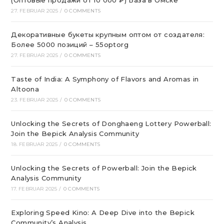
(Оптовые продажи от 10 000 ₽) База в Омске
27. FEBRUAR 2025
/
0 COMMENTS
Декоративные букеты крупным оптом от создателя:
Более 5000 позиций – 55optorg
27. FEBRUAR 2025
/
0 COMMENTS
Taste of India: A Symphony of Flavors and Aromas in
Altoona
23. FEBRUAR 2025
/
0 COMMENTS
Unlocking the Secrets of Donghaeng Lottery Powerball:
Join the Bepick Analysis Community
18. FEBRUAR 2025
/
0 COMMENTS
Unlocking the Secrets of Powerball: Join the Bepick
Analysis Community
17. FEBRUAR 2025
/
0 COMMENTS
Exploring Speed Kino: A Deep Dive into the Bepick
Community’s Analysis