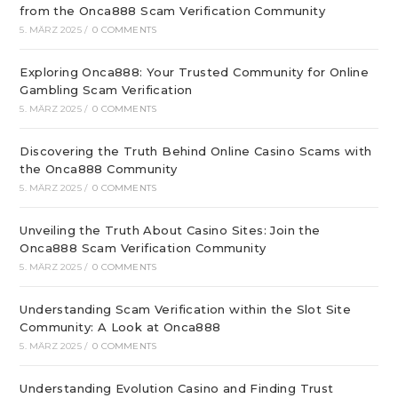
from the Onca888 Scam Verification Community
5. MÄRZ 2025
/
0 COMMENTS
Exploring Onca888: Your Trusted Community for Online
Gambling Scam Verification
5. MÄRZ 2025
/
0 COMMENTS
Discovering the Truth Behind Online Casino Scams with
the Onca888 Community
5. MÄRZ 2025
/
0 COMMENTS
Unveiling the Truth About Casino Sites: Join the
Onca888 Scam Verification Community
5. MÄRZ 2025
/
0 COMMENTS
Understanding Scam Verification within the Slot Site
Community: A Look at Onca888
5. MÄRZ 2025
/
0 COMMENTS
Understanding Evolution Casino and Finding Trust