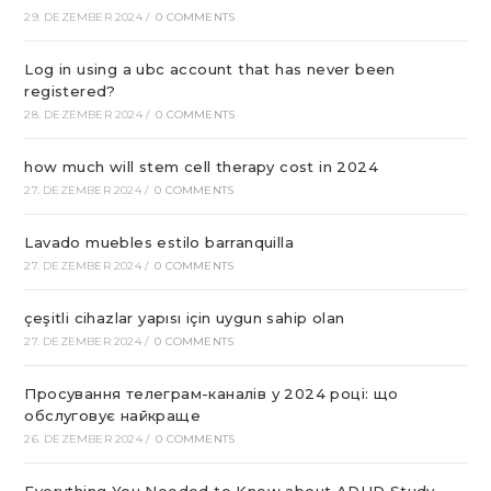
29. DEZEMBER 2024
/
0 COMMENTS
Log in using a ubc account that has never been
registered?
28. DEZEMBER 2024
/
0 COMMENTS
how much will stem cell therapy cost in 2024
27. DEZEMBER 2024
/
0 COMMENTS
Lavado muebles estilo barranquilla
27. DEZEMBER 2024
/
0 COMMENTS
çeşitli cihazlar yapısı için uygun sahip olan
27. DEZEMBER 2024
/
0 COMMENTS
Просування телеграм-каналів у 2024 році: що
обслуговує найкраще
26. DEZEMBER 2024
/
0 COMMENTS
Everything You Needed to Know about ADHD Study