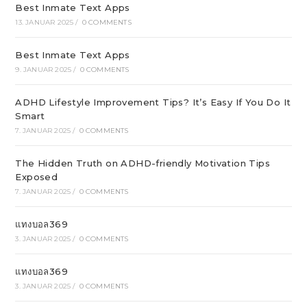
Best Inmate Text Apps
13. JANUAR 2025
/
0 COMMENTS
Best Inmate Text Apps
9. JANUAR 2025
/
0 COMMENTS
ADHD Lifestyle Improvement Tips? It’s Easy If You Do It
Smart
7. JANUAR 2025
/
0 COMMENTS
The Hidden Truth on ADHD-friendly Motivation Tips
Exposed
7. JANUAR 2025
/
0 COMMENTS
แทงบอล369
3. JANUAR 2025
/
0 COMMENTS
แทงบอล369
3. JANUAR 2025
/
0 COMMENTS