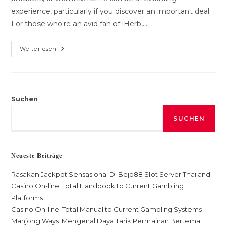
experience, particularly if you discover an important deal.
For those who're an avid fan of iHerb,…
A
Weiterlesen
Newbie’s
Guide
To
Discovering
And
Making
Use
Suchen
Of
IHerb
SUCHEN
Discount
Codes
Neueste Beiträge
Rasakan Jackpot Sensasional Di Bejo88 Slot Server Thailand
Casino On-line: Total Handbook to Current Gambling
Platforms
Casino On-line: Total Manual to Current Gambling Systems
Mahjong Ways: Mengenal Daya Tarik Permainan Bertema