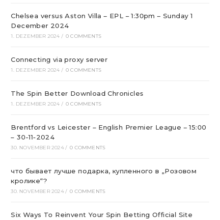
Chelsea versus Aston Villa – EPL – 1:30pm – Sunday 1
December 2024
1. DEZEMBER 2024
/
0 COMMENTS
Connecting via proxy server
1. DEZEMBER 2024
/
0 COMMENTS
The Spin Better Download Chronicles
1. DEZEMBER 2024
/
0 COMMENTS
Brentford vs Leicester – English Premier League – 15:00
– 30-11-2024
30. NOVEMBER 2024
/
0 COMMENTS
что бывает лучше подарка, купленного в „Розовом
кролике“?
30. NOVEMBER 2024
/
0 COMMENTS
Six Ways To Reinvent Your Spin Betting Official Site