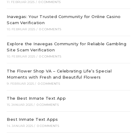
11. FEBRUAR 2025
/
0 COMMENTS
Inavegas: Your Trusted Community for Online Casino
Scam Verification
10. FEBRUAR 2025
/
0 COMMENTS
Explore the Inavegas Community for Reliable Gambling
Site Scam Verification
10. FEBRUAR 2025
/
0 COMMENTS
The Flower Shop VA – Celebrating Life’s Special
Moments with Fresh and Beautiful Flowers
9. FEBRUAR 2025
/
0 COMMENTS
The Best Inmate Text App
15. JANUAR 2025
/
0 COMMENTS
Best Inmate Text Apps
14. JANUAR 2025
/
0 COMMENTS