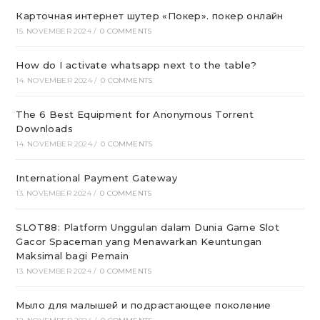
Карточная интернет шутер «Покер». покер онлайн
15. NOVEMBER 2024
/
0 COMMENTS
How do I activate whatsapp next to the table?
14. NOVEMBER 2024
/
0 COMMENTS
The 6 Best Equipment for Anonymous Torrent
Downloads
14. NOVEMBER 2024
/
0 COMMENTS
International Payment Gateway
13. NOVEMBER 2024
/
0 COMMENTS
SLOT88: Platform Unggulan dalam Dunia Game Slot
Gacor Spaceman yang Menawarkan Keuntungan
Maksimal bagi Pemain
13. NOVEMBER 2024
/
0 COMMENTS
Мыло для малышей и подрастающее поколение