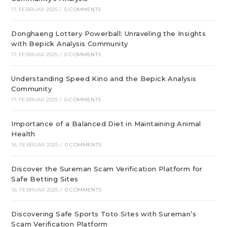
17. FEBRUAR 2025
/
0 COMMENTS
Donghaeng Lottery Powerball: Unraveling the Insights
with Bepick Analysis Community
17. FEBRUAR 2025
/
0 COMMENTS
Understanding Speed Kino and the Bepick Analysis
Community
17. FEBRUAR 2025
/
0 COMMENTS
Importance of a Balanced Diet in Maintaining Animal
Health
16. FEBRUAR 2025
/
0 COMMENTS
Discover the Sureman Scam Verification Platform for
Safe Betting Sites
16. FEBRUAR 2025
/
0 COMMENTS
Discovering Safe Sports Toto Sites with Sureman’s
Scam Verification Platform