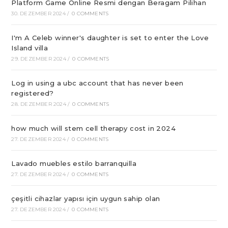
Platform Game Online Resmi dengan Beragam Pilihan
30. DEZEMBER 2024
/
0 COMMENTS
I'm A Celeb winner's daughter is set to enter the Love
Island villa
29. DEZEMBER 2024
/
0 COMMENTS
Log in using a ubc account that has never been
registered?
28. DEZEMBER 2024
/
0 COMMENTS
how much will stem cell therapy cost in 2024
27. DEZEMBER 2024
/
0 COMMENTS
Lavado muebles estilo barranquilla
27. DEZEMBER 2024
/
0 COMMENTS
çeşitli cihazlar yapısı için uygun sahip olan
27. DEZEMBER 2024
/
0 COMMENTS