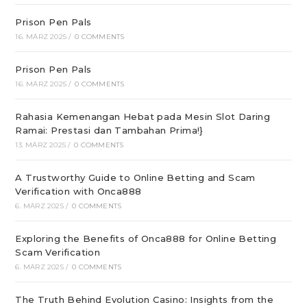
Prison Pen Pals
16. MÄRZ 2025
/
0 COMMENTS
Prison Pen Pals
16. MÄRZ 2025
/
0 COMMENTS
Rahasia Kemenangan Hebat pada Mesin Slot Daring
Ramai: Prestasi dan Tambahan Prima!}
13. MÄRZ 2025
/
0 COMMENTS
A Trustworthy Guide to Online Betting and Scam
Verification with Onca888
6. MÄRZ 2025
/
0 COMMENTS
Exploring the Benefits of Onca888 for Online Betting
Scam Verification
6. MÄRZ 2025
/
0 COMMENTS
The Truth Behind Evolution Casino: Insights from the