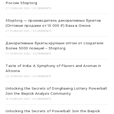
России 55optorg
27. FEBRUAR 2025
/
0 COMMENTS
55optorg — производитель декоративных букетов
(Оптовые продажи от 10 000 ₽) База в Омске
27. FEBRUAR 2025
/
0 COMMENTS
Декоративные букеты крупным оптом от создателя:
Более 5000 позиций – 55optorg
27. FEBRUAR 2025
/
0 COMMENTS
Taste of India: A Symphony of Flavors and Aromas in
Altoona
23. FEBRUAR 2025
/
0 COMMENTS
Unlocking the Secrets of Donghaeng Lottery Powerball:
Join the Bepick Analysis Community
18. FEBRUAR 2025
/
0 COMMENTS
Unlocking the Secrets of Powerball: Join the Bepick