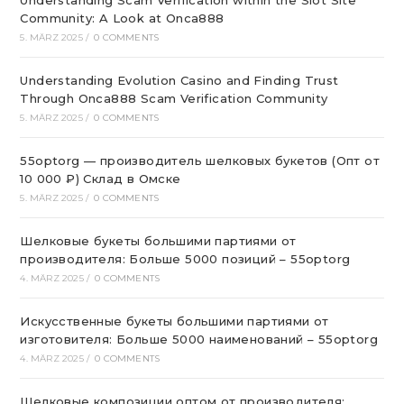
Understanding Scam Verification within the Slot Site
Community: A Look at Onca888
5. MÄRZ 2025
/
0 COMMENTS
Understanding Evolution Casino and Finding Trust
Through Onca888 Scam Verification Community
5. MÄRZ 2025
/
0 COMMENTS
55optorg — производитель шелковых букетов (Опт от
10 000 ₽) Склад в Омске
5. MÄRZ 2025
/
0 COMMENTS
Шелковые букеты большими партиями от
производителя: Больше 5000 позиций – 55optorg
4. MÄRZ 2025
/
0 COMMENTS
Искусственные букеты большими партиями от
изготовителя: Больше 5000 наименований – 55optorg
4. MÄRZ 2025
/
0 COMMENTS
Шелковые композиции оптом от производителя: