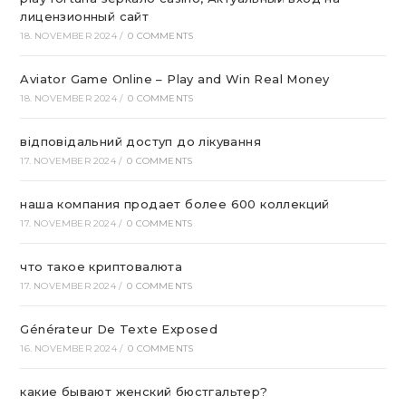
лицензионный сайт
18. NOVEMBER 2024
/
0 COMMENTS
Aviator Game Online – Play and Win Real Money
18. NOVEMBER 2024
/
0 COMMENTS
відповідальний доступ до лікування
17. NOVEMBER 2024
/
0 COMMENTS
наша компания продает более 600 коллекций
17. NOVEMBER 2024
/
0 COMMENTS
что такое криптовалюта
17. NOVEMBER 2024
/
0 COMMENTS
Générateur De Texte Exposed
16. NOVEMBER 2024
/
0 COMMENTS
какие бывают женский бюстгальтер?