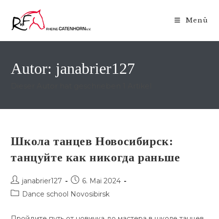
Zum
Inhalt
Menü
springen
Autor:
janabrier127
Dieser Autor hat geschrieben 1 Artikel
Школа танцев Новосибирск:
танцуйте как никогда раньше
Beitrags-
Beitrag
janabrier127
6. Mai 2024
Autor:
veröffentlicht:
Beitrags-
Dance school Novosibirsk
Kategorie:
Пройдите путь от новичка до мастера в школе танцев