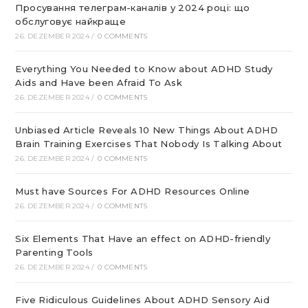
Просування телеграм-каналів у 2024 році: що
обслуговує найкраще
26. DEZEMBER 2024
/
0 COMMENTS
Everything You Needed to Know about ADHD Study
Aids and Have been Afraid To Ask
26. DEZEMBER 2024
/
0 COMMENTS
Unbiased Article Reveals 10 New Things About ADHD
Brain Training Exercises That Nobody Is Talking About
26. DEZEMBER 2024
/
0 COMMENTS
Must have Sources For ADHD Resources Online
26. DEZEMBER 2024
/
0 COMMENTS
Six Elements That Have an effect on ADHD-friendly
Parenting Tools
26. DEZEMBER 2024
/
0 COMMENTS
Five Ridiculous Guidelines About ADHD Sensory Aid