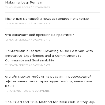
Maksimal bagi Pemain
13. NOVEMBER 2024
/
0 COMMENTS
Мыло для малышей и подрастающее поколение
12. NOVEMBER 2024
/
0 COMMENTS
что означает сей принцип на практике?
12. NOVEMBER 2024
/
0 COMMENTS
TriStateMusicFestival: Elevating Music Festivals with
Innovative Experiences and a Commitment to
Community and Sustainability
12. NOVEMBER 2024
/
0 COMMENTS
онлайн маркет мебель из россии – превосходной
эффективностью и гарантирует выбор, невысокие
цены
11. NOVEMBER 2024
/
0 COMMENTS
The Tried and True Method for Brain Club In Step-by-