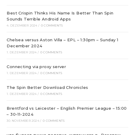
Best Crispin Thinks His Name Is Better Than Spin
Sounds Terrible Android Apps
4. DEZEMBER 2024
/
0 COMMENTS
Chelsea versus Aston Villa – EPL – 1:30pm – Sunday 1
December 2024
1. DEZEMBER 2024
/
0 COMMENTS
Connecting via proxy server
1. DEZEMBER 2024
/
0 COMMENTS
The Spin Better Download Chronicles
1. DEZEMBER 2024
/
0 COMMENTS
Brentford vs Leicester – English Premier League – 15:00
– 30-11-2024
30. NOVEMBER 2024
/
0 COMMENTS
что бывает лучше подарка, купленного в „Розовом