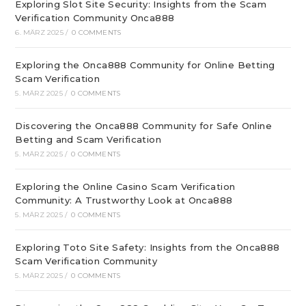
Exploring Slot Site Security: Insights from the Scam
Verification Community Onca888
6. MÄRZ 2025
/
0 COMMENTS
Exploring the Onca888 Community for Online Betting
Scam Verification
5. MÄRZ 2025
/
0 COMMENTS
Discovering the Onca888 Community for Safe Online
Betting and Scam Verification
5. MÄRZ 2025
/
0 COMMENTS
Exploring the Online Casino Scam Verification
Community: A Trustworthy Look at Onca888
5. MÄRZ 2025
/
0 COMMENTS
Exploring Toto Site Safety: Insights from the Onca888
Scam Verification Community
5. MÄRZ 2025
/
0 COMMENTS