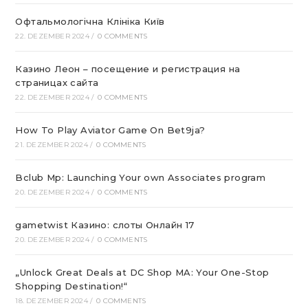
Офтальмологічна Клініка Київ
22. DEZEMBER 2024
/
0 COMMENTS
Казино Леон – посещение и регистрация на
страницах сайта
22. DEZEMBER 2024
/
0 COMMENTS
How To Play Aviator Game On Bet9ja?
21. DEZEMBER 2024
/
0 COMMENTS
Bclub Mp: Launching Your own Associates program
20. DEZEMBER 2024
/
0 COMMENTS
gametwist Казино: слоты Онлай‪н‬ 17
20. DEZEMBER 2024
/
0 COMMENTS
„Unlock Great Deals at DC Shop MA: Your One-Stop
Shopping Destination!“
18. DEZEMBER 2024
/
0 COMMENTS