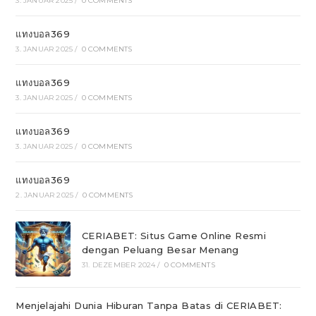
3. JANUAR 2025
/
0 COMMENTS
แทงบอล369
3. JANUAR 2025
/
0 COMMENTS
แทงบอล369
3. JANUAR 2025
/
0 COMMENTS
แทงบอล369
3. JANUAR 2025
/
0 COMMENTS
แทงบอล369
2. JANUAR 2025
/
0 COMMENTS
CERIABET: Situs Game Online Resmi
dengan Peluang Besar Menang
31. DEZEMBER 2024
/
0 COMMENTS
Menjelajahi Dunia Hiburan Tanpa Batas di CERIABET: