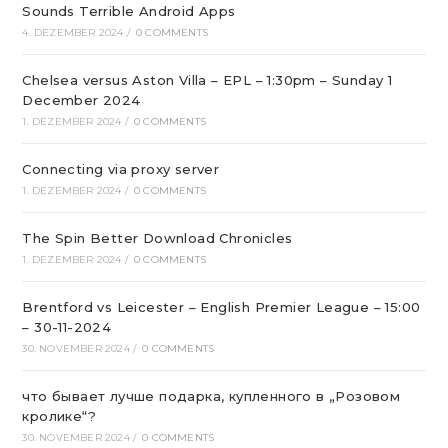
Sounds Terrible Android Apps
4. DEZEMBER 2024
/
0 COMMENTS
Chelsea versus Aston Villa – EPL – 1:30pm – Sunday 1
December 2024
1. DEZEMBER 2024
/
0 COMMENTS
Connecting via proxy server
1. DEZEMBER 2024
/
0 COMMENTS
The Spin Better Download Chronicles
1. DEZEMBER 2024
/
0 COMMENTS
Brentford vs Leicester – English Premier League – 15:00
– 30-11-2024
30. NOVEMBER 2024
/
0 COMMENTS
что бывает лучше подарка, купленного в „Розовом
кролике“?
30. NOVEMBER 2024
/
0 COMMENTS