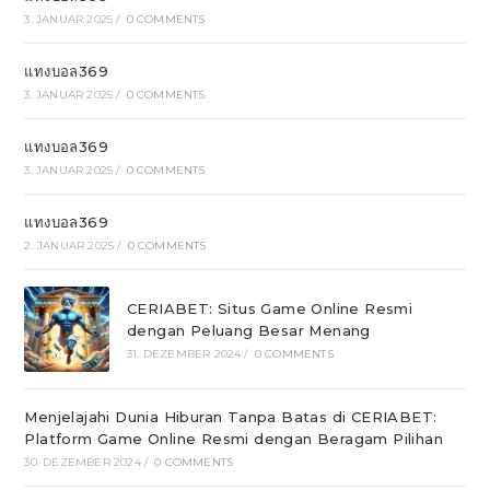
3. JANUAR 2025
/
0 COMMENTS
แทงบอล369
3. JANUAR 2025
/
0 COMMENTS
แทงบอล369
3. JANUAR 2025
/
0 COMMENTS
แทงบอล369
2. JANUAR 2025
/
0 COMMENTS
CERIABET: Situs Game Online Resmi
dengan Peluang Besar Menang
31. DEZEMBER 2024
/
0 COMMENTS
Menjelajahi Dunia Hiburan Tanpa Batas di CERIABET:
Platform Game Online Resmi dengan Beragam Pilihan
30. DEZEMBER 2024
/
0 COMMENTS