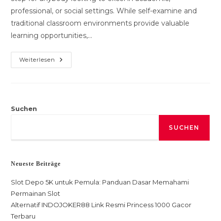
professional, or social settings. While self-examine and
traditional classroom environments provide valuable
learning opportunities,…
Mastering
Weiterlesen
English
Grammar
And
Vocabulary
With
A
Private
Suchen
Tutor
SUCHEN
Neueste Beiträge
Slot Depo 5K untuk Pemula: Panduan Dasar Memahami
Permainan Slot
Alternatif INDOJOKER88 Link Resmi Princess 1000 Gacor
Terbaru