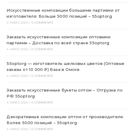
Искусственные композиции большими партиями от
изготовителя: Больше 5000 позиций – 55optorg
4. MÄRZ 2025
/
0 COMMENTS
Заказать искусственные композиции оптовыми
партиями – Доставка по всей стране 55optorg
4. MÄRZ 2025
/
0 COMMENTS
55optorg — изготовитель шелковых цветов (Оптовые
заказы от 10 000 ₽) База в Омске
4. MÄRZ 2025
/
0 COMMENTS
Заказать искусственные букеты оптом – Отгрузка по
РФ 55optorg
4. MÄRZ 2025
/
0 COMMENTS
Декоративные композиции оптом от производителя:
Более 5000 позиций – 55optorg
4. MÄRZ 2025
/
0 COMMENTS