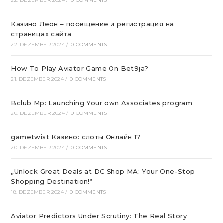
22. DEZEMBER 2024
/
0 COMMENTS
Казино Леон – посещение и регистрация на
страницах сайта
22. DEZEMBER 2024
/
0 COMMENTS
How To Play Aviator Game On Bet9ja?
21. DEZEMBER 2024
/
0 COMMENTS
Bclub Mp: Launching Your own Associates program
20. DEZEMBER 2024
/
0 COMMENTS
gametwist Казино: слоты Онлай‪н‬ 17
20. DEZEMBER 2024
/
0 COMMENTS
„Unlock Great Deals at DC Shop MA: Your One-Stop
Shopping Destination!“
18. DEZEMBER 2024
/
0 COMMENTS
Aviator Predictors Under Scrutiny: The Real Story