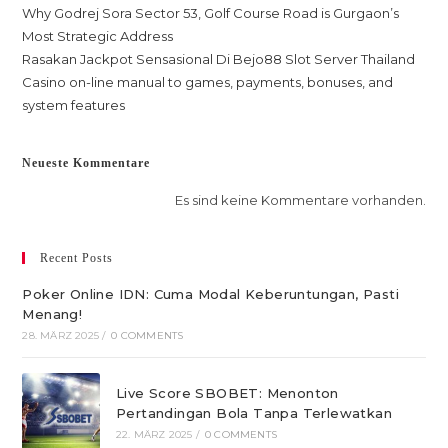
Why Godrej Sora Sector 53, Golf Course Road is Gurgaon’s
Most Strategic Address
Rasakan Jackpot Sensasional Di Bejo88 Slot Server Thailand
Casino on-line manual to games, payments, bonuses, and
system features
Neueste Kommentare
Es sind keine Kommentare vorhanden.
Recent Posts
Poker Online IDN: Cuma Modal Keberuntungan, Pasti
Menang!
28. MÄRZ 2025
/
0 COMMENTS
Live Score SBOBET: Menonton
Pertandingan Bola Tanpa Terlewatkan
22. MÄRZ 2025
/
0 COMMENTS