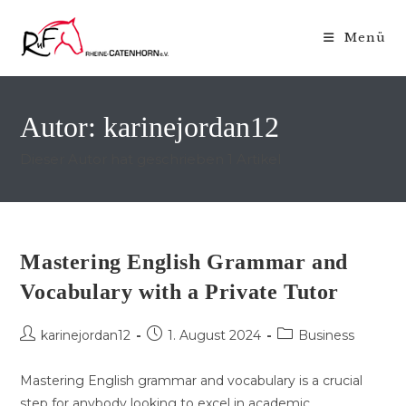
Zum
Inhalt
Menü
springen
Autor:
karinejordan12
Dieser Autor hat geschrieben 1 Artikel
Mastering English Grammar and
Vocabulary with a Private Tutor
Beitrags-
Beitrag
Beitrags-
karinejordan12
1. August 2024
Business
Autor:
veröffentlicht:
Kategorie:
Mastering English grammar and vocabulary is a crucial
step for anybody looking to excel in academic,