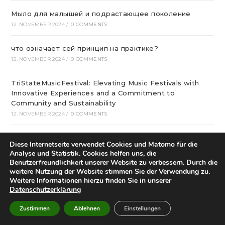
Мыло для малышей и подрастающее поколение
12. NOVEMBER 2024
/
0 COMMENTS
что означает сей принцип на практике?
12. NOVEMBER 2024
/
0 COMMENTS
TriStateMusicFestival: Elevating Music Festivals with
Innovative Experiences and a Commitment to
Community and Sustainability
12. NOVEMBER 2024
/
0 COMMENTS
онлайн маркет мебель из россии – превосходной
Diese Internetseite verwendet Cookies und Matomo für die
эффективностью и гарантирует выбор, невысокие
Analyse und Statistik. Cookies helfen uns, die
цены
Benutzerfreundlichkeit unserer Website zu verbessern. Durch die
11. NOVEMBER 2024
/
0 COMMENTS
weitere Nutzung der Website stimmen Sie der Verwendung zu.
Weitere Informationen hierzu finden Sie in unserer
Datenschutzerklärung
The Tried and True Method for Brain Club In Step-by-
step Detail
Zustimmen
Ablehnen
Einstellungen
11. NOVEMBER 2024
/
0 COMMENTS