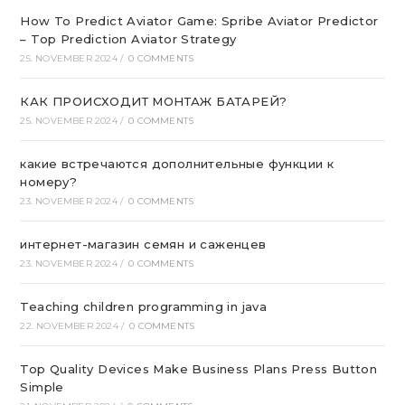
How To Predict Aviator Game: Spribe Aviator Predictor
– Top Prediction Aviator Strategy
25. NOVEMBER 2024
/
0 COMMENTS
КАК ПРОИСХОДИТ МОНТАЖ БАТАРЕЙ?
25. NOVEMBER 2024
/
0 COMMENTS
какие встречаются дополнительные функции к
номеру?
23. NOVEMBER 2024
/
0 COMMENTS
интернет-магазин семян и саженцев
23. NOVEMBER 2024
/
0 COMMENTS
Teaching children programming in java
22. NOVEMBER 2024
/
0 COMMENTS
Top Quality Devices Make Business Plans Press Button
Simple