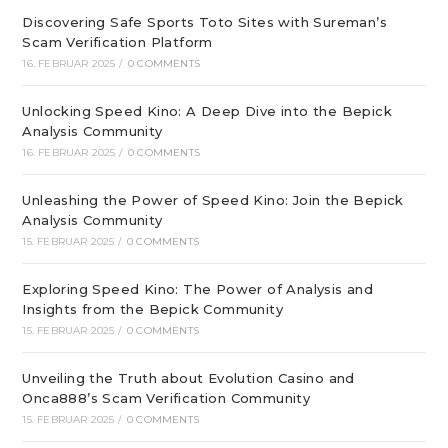
Discovering Safe Sports Toto Sites with Sureman’s
Scam Verification Platform
16. FEBRUAR 2025
/
0 COMMENTS
Unlocking Speed Kino: A Deep Dive into the Bepick
Analysis Community
16. FEBRUAR 2025
/
0 COMMENTS
Unleashing the Power of Speed Kino: Join the Bepick
Analysis Community
15. FEBRUAR 2025
/
0 COMMENTS
Exploring Speed Kino: The Power of Analysis and
Insights from the Bepick Community
15. FEBRUAR 2025
/
0 COMMENTS
Unveiling the Truth about Evolution Casino and
Onca888’s Scam Verification Community
15. FEBRUAR 2025
/
0 COMMENTS