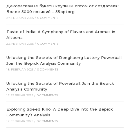
Декоративные букеты крупным оптом от создателя:
Более 5000 позиций – 55optorg
27. FEBRUAR 2025
/
0 COMMENTS
Taste of India: A Symphony of Flavors and Aromas in
Altoona
23. FEBRUAR 2025
/
0 COMMENTS
Unlocking the Secrets of Donghaeng Lottery Powerball:
Join the Bepick Analysis Community
18. FEBRUAR 2025
/
0 COMMENTS
Unlocking the Secrets of Powerball: Join the Bepick
Analysis Community
17. FEBRUAR 2025
/
0 COMMENTS
Exploring Speed Kino: A Deep Dive into the Bepick
Community’s Analysis
17. FEBRUAR 2025
/
0 COMMENTS