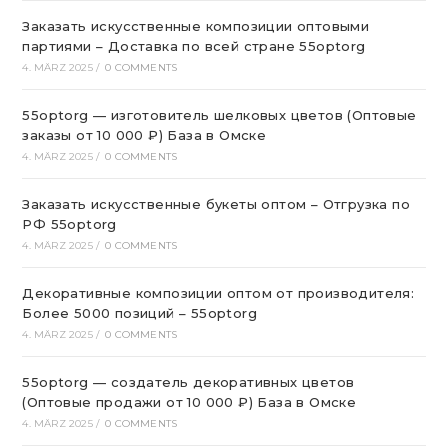
Заказать искусственные композиции оптовыми
партиями – Доставка по всей стране 55optorg
4. MÄRZ 2025
/
0 COMMENTS
55optorg — изготовитель шелковых цветов (Оптовые
заказы от 10 000 ₽) База в Омске
4. MÄRZ 2025
/
0 COMMENTS
Заказать искусственные букеты оптом – Отгрузка по
РФ 55optorg
4. MÄRZ 2025
/
0 COMMENTS
Декоративные композиции оптом от производителя:
Более 5000 позиций – 55optorg
4. MÄRZ 2025
/
0 COMMENTS
55optorg — создатель декоративных цветов
(Оптовые продажи от 10 000 ₽) База в Омске
4. MÄRZ 2025
/
0 COMMENTS