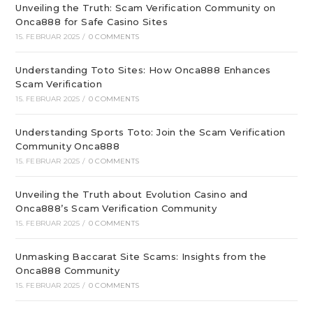
Unveiling the Truth: Scam Verification Community on
Onca888 for Safe Casino Sites
15. FEBRUAR 2025
/
0 COMMENTS
Understanding Toto Sites: How Onca888 Enhances
Scam Verification
15. FEBRUAR 2025
/
0 COMMENTS
Understanding Sports Toto: Join the Scam Verification
Community Onca888
15. FEBRUAR 2025
/
0 COMMENTS
Unveiling the Truth about Evolution Casino and
Onca888’s Scam Verification Community
15. FEBRUAR 2025
/
0 COMMENTS
Unmasking Baccarat Site Scams: Insights from the
Onca888 Community
15. FEBRUAR 2025
/
0 COMMENTS