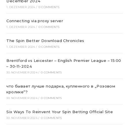
December 2024
1. DEZEMBER 2024
/
0 COMMENTS
Connecting via proxy server
1. DEZEMBER 2024
/
0 COMMENTS
The Spin Better Download Chronicles
1. DEZEMBER 2024
/
0 COMMENTS
Brentford vs Leicester – English Premier League – 15:00
– 30-11-2024
30. NOVEMBER 2024
/
0 COMMENTS
что бывает лучше подарка, купленного в „Розовом
кролике“?
30. NOVEMBER 2024
/
0 COMMENTS
Six Ways To Reinvent Your Spin Betting Official Site
30. NOVEMBER 2024
/
0 COMMENTS