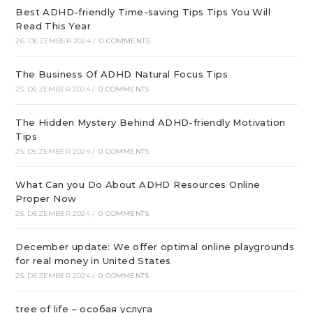
Best ADHD-friendly Time-saving Tips Tips You Will
Read This Year
26. DEZEMBER 2024
/
0 COMMENTS
The Business Of ADHD Natural Focus Tips
25. DEZEMBER 2024
/
0 COMMENTS
The Hidden Mystery Behind ADHD-friendly Motivation
Tips
25. DEZEMBER 2024
/
0 COMMENTS
What Can you Do About ADHD Resources Online
Proper Now
25. DEZEMBER 2024
/
0 COMMENTS
December update: We offer optimal online playgrounds
for real money in United States
25. DEZEMBER 2024
/
0 COMMENTS
tree of life – особая услуга