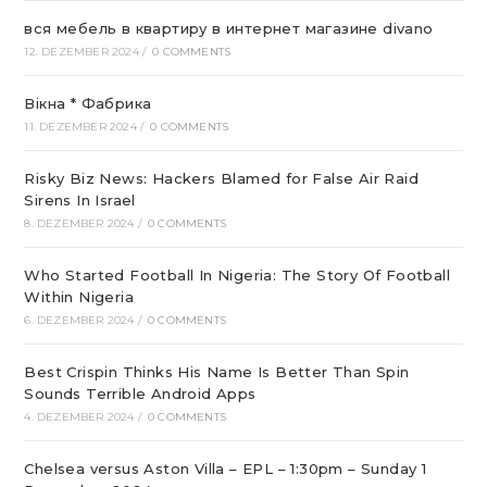
вся мебель в квартиру в интернет магазине divano
12. DEZEMBER 2024
/
0 COMMENTS
Вікна * Фабрика
11. DEZEMBER 2024
/
0 COMMENTS
Risky Biz News: Hackers Blamed for False Air Raid
Sirens In Israel
8. DEZEMBER 2024
/
0 COMMENTS
Who Started Football In Nigeria: The Story Of Football
Within Nigeria
6. DEZEMBER 2024
/
0 COMMENTS
Best Crispin Thinks His Name Is Better Than Spin
Sounds Terrible Android Apps
4. DEZEMBER 2024
/
0 COMMENTS
Chelsea versus Aston Villa – EPL – 1:30pm – Sunday 1