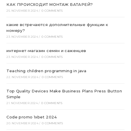
КАК ПРОИСХОДИТ МОНТАЖ БАТАРЕЙ?
25. NOVEMBER 2024
/
0 COMMENTS
какие встречаются дополнительные функции к
номеру?
23. NOVEMBER 2024
/
0 COMMENTS
интернет-магазин семян и саженцев
23. NOVEMBER 2024
/
0 COMMENTS
Teaching children programming in java
22. NOVEMBER 2024
/
0 COMMENTS
Top Quality Devices Make Business Plans Press Button
Simple
21. NOVEMBER 2024
/
0 COMMENTS
Code promo 1xbet 2024
20. NOVEMBER 2024
/
0 COMMENTS