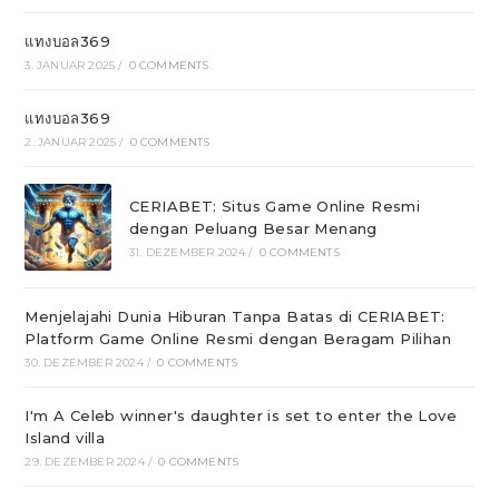
แทงบอล369
3. JANUAR 2025
/
0 COMMENTS
แทงบอล369
2. JANUAR 2025
/
0 COMMENTS
CERIABET: Situs Game Online Resmi
dengan Peluang Besar Menang
31. DEZEMBER 2024
/
0 COMMENTS
Menjelajahi Dunia Hiburan Tanpa Batas di CERIABET:
Platform Game Online Resmi dengan Beragam Pilihan
30. DEZEMBER 2024
/
0 COMMENTS
I'm A Celeb winner's daughter is set to enter the Love
Island villa
29. DEZEMBER 2024
/
0 COMMENTS