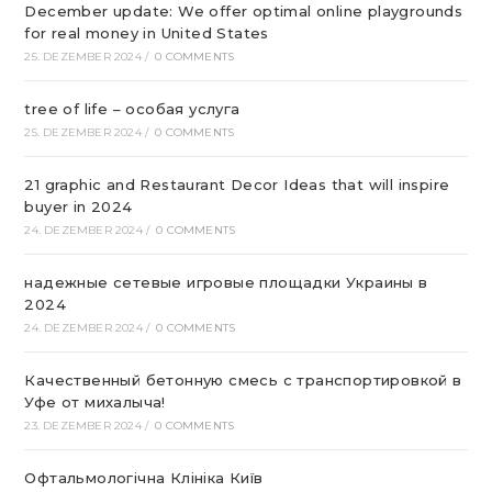
December update: We offer optimal online playgrounds
for real money in United States
25. DEZEMBER 2024
/
0 COMMENTS
tree of life – особая услуга
25. DEZEMBER 2024
/
0 COMMENTS
21 graphic and Restaurant Decor Ideas that will inspire
buyer in 2024
24. DEZEMBER 2024
/
0 COMMENTS
надежные сетевые игровые площадки Украины в
2024
24. DEZEMBER 2024
/
0 COMMENTS
Качественный бетонную смесь с транспортировкой в
Уфе от михалыча!
23. DEZEMBER 2024
/
0 COMMENTS
Офтальмологічна Клініка Київ