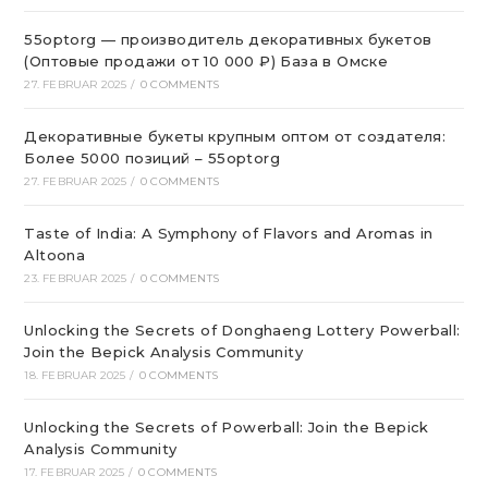
55optorg — производитель декоративных букетов
(Оптовые продажи от 10 000 ₽) База в Омске
27. FEBRUAR 2025
/
0 COMMENTS
Декоративные букеты крупным оптом от создателя:
Более 5000 позиций – 55optorg
27. FEBRUAR 2025
/
0 COMMENTS
Taste of India: A Symphony of Flavors and Aromas in
Altoona
23. FEBRUAR 2025
/
0 COMMENTS
Unlocking the Secrets of Donghaeng Lottery Powerball:
Join the Bepick Analysis Community
18. FEBRUAR 2025
/
0 COMMENTS
Unlocking the Secrets of Powerball: Join the Bepick
Analysis Community
17. FEBRUAR 2025
/
0 COMMENTS