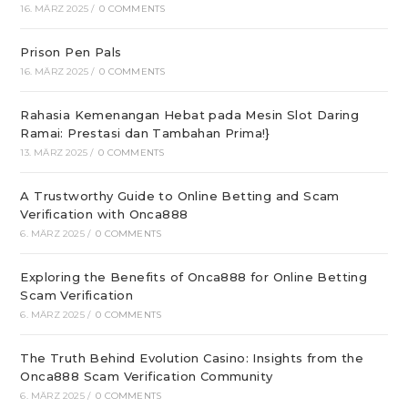
16. MÄRZ 2025
/
0 COMMENTS
Prison Pen Pals
16. MÄRZ 2025
/
0 COMMENTS
Rahasia Kemenangan Hebat pada Mesin Slot Daring
Ramai: Prestasi dan Tambahan Prima!}
13. MÄRZ 2025
/
0 COMMENTS
A Trustworthy Guide to Online Betting and Scam
Verification with Onca888
6. MÄRZ 2025
/
0 COMMENTS
Exploring the Benefits of Onca888 for Online Betting
Scam Verification
6. MÄRZ 2025
/
0 COMMENTS
The Truth Behind Evolution Casino: Insights from the
Onca888 Scam Verification Community
6. MÄRZ 2025
/
0 COMMENTS