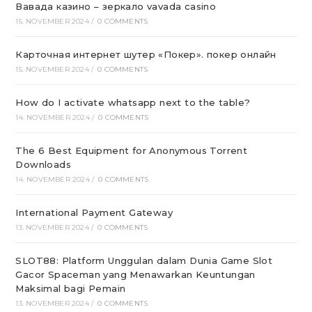
Вавада казино – зеркало vavada casino
15. NOVEMBER 2024
/
0 COMMENTS
Карточная интернет шутер «Покер». покер онлайн
15. NOVEMBER 2024
/
0 COMMENTS
How do I activate whatsapp next to the table?
14. NOVEMBER 2024
/
0 COMMENTS
The 6 Best Equipment for Anonymous Torrent
Downloads
14. NOVEMBER 2024
/
0 COMMENTS
International Payment Gateway
13. NOVEMBER 2024
/
0 COMMENTS
SLOT88: Platform Unggulan dalam Dunia Game Slot
Gacor Spaceman yang Menawarkan Keuntungan
Maksimal bagi Pemain
13. NOVEMBER 2024
/
0 COMMENTS