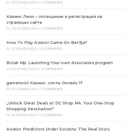
22. DEZEMBER 2024
/
0 COMMENTS
Казино Леон – посещение и регистрация на
страницах сайта
22. DEZEMBER 2024
/
0 COMMENTS
How To Play Aviator Game On Bet9ja?
21. DEZEMBER 2024
/
0 COMMENTS
Bclub Mp: Launching Your own Associates program
20. DEZEMBER 2024
/
0 COMMENTS
gametwist Казино: слоты Онлай‪н‬ 17
20. DEZEMBER 2024
/
0 COMMENTS
„Unlock Great Deals at DC Shop MA: Your One-Stop
Shopping Destination!“
18. DEZEMBER 2024
/
0 COMMENTS
Aviator Predictors Under Scrutiny: The Real Story