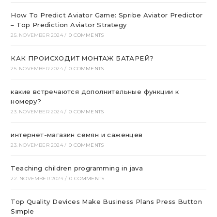
How To Predict Aviator Game: Spribe Aviator Predictor
– Top Prediction Aviator Strategy
25. NOVEMBER 2024
/
0 COMMENTS
КАК ПРОИСХОДИТ МОНТАЖ БАТАРЕЙ?
25. NOVEMBER 2024
/
0 COMMENTS
какие встречаются дополнительные функции к
номеру?
23. NOVEMBER 2024
/
0 COMMENTS
интернет-магазин семян и саженцев
23. NOVEMBER 2024
/
0 COMMENTS
Teaching children programming in java
22. NOVEMBER 2024
/
0 COMMENTS
Top Quality Devices Make Business Plans Press Button
Simple