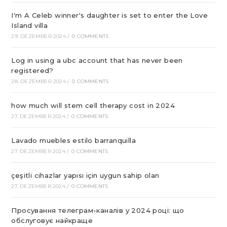
I'm A Celeb winner's daughter is set to enter the Love
Island villa
29. DEZEMBER 2024
/
0 COMMENTS
Log in using a ubc account that has never been
registered?
28. DEZEMBER 2024
/
0 COMMENTS
how much will stem cell therapy cost in 2024
27. DEZEMBER 2024
/
0 COMMENTS
Lavado muebles estilo barranquilla
27. DEZEMBER 2024
/
0 COMMENTS
çeşitli cihazlar yapısı için uygun sahip olan
27. DEZEMBER 2024
/
0 COMMENTS
Просування телеграм-каналів у 2024 році: що
обслуговує найкраще