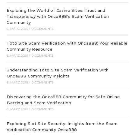
Exploring the World of Casino Sites: Trust and
Transparency with Onca888’s Scam Verification
Community
6. MÄRZ 2025
/
0 COMMENTS
Toto Site Scam Verification with Onca888: Your Reliable
Community Resource
6. MÄRZ 2025
/
0 COMMENTS
Understanding Toto Site Scam Verification with
Onca888 Community Insights
6. MÄRZ 2025
/
0 COMMENTS
Discovering the Onca888 Community for Safe Online
Betting and Scam Verification
6. MÄRZ 2025
/
0 COMMENTS
Exploring Slot Site Security: Insights from the Scam
Verification Community Onca888