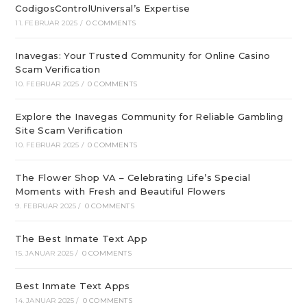
CodigosControlUniversal’s Expertise
11. FEBRUAR 2025
/
0 COMMENTS
Inavegas: Your Trusted Community for Online Casino
Scam Verification
10. FEBRUAR 2025
/
0 COMMENTS
Explore the Inavegas Community for Reliable Gambling
Site Scam Verification
10. FEBRUAR 2025
/
0 COMMENTS
The Flower Shop VA – Celebrating Life’s Special
Moments with Fresh and Beautiful Flowers
9. FEBRUAR 2025
/
0 COMMENTS
The Best Inmate Text App
15. JANUAR 2025
/
0 COMMENTS
Best Inmate Text Apps
14. JANUAR 2025
/
0 COMMENTS