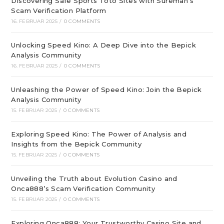
Discovering Safe Sports Toto Sites with Sureman’s
Scam Verification Platform
16. FEBRUAR 2025
/
0 COMMENTS
Unlocking Speed Kino: A Deep Dive into the Bepick
Analysis Community
16. FEBRUAR 2025
/
0 COMMENTS
Unleashing the Power of Speed Kino: Join the Bepick
Analysis Community
15. FEBRUAR 2025
/
0 COMMENTS
Exploring Speed Kino: The Power of Analysis and
Insights from the Bepick Community
15. FEBRUAR 2025
/
0 COMMENTS
Unveiling the Truth about Evolution Casino and
Onca888’s Scam Verification Community
15. FEBRUAR 2025
/
0 COMMENTS
Exploring Onca888: Your Trustworthy Casino Site and