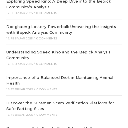
Exploring Speed Kino: A Deep Dive into the Bepick
Community’s Analysis
17. FEBRUAR 2025
/
0 COMMENTS
Donghaeng Lottery Powerball: Unraveling the Insights
with Bepick Analysis Community
17. FEBRUAR 2025
/
0 COMMENTS
Understanding Speed Kino and the Bepick Analysis
Community
17. FEBRUAR 2025
/
0 COMMENTS
Importance of a Balanced Diet in Maintaining Animal
Health
16. FEBRUAR 2025
/
0 COMMENTS
Discover the Sureman Scam Verification Platform for
Safe Betting Sites
16. FEBRUAR 2025
/
0 COMMENTS