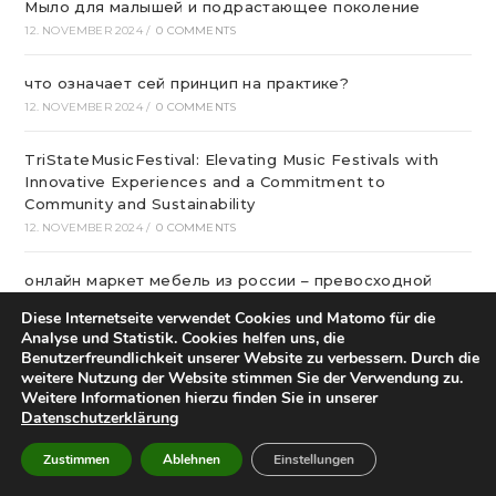
Мыло для малышей и подрастающее поколение
12. NOVEMBER 2024
/
0 COMMENTS
что означает сей принцип на практике?
12. NOVEMBER 2024
/
0 COMMENTS
TriStateMusicFestival: Elevating Music Festivals with
Innovative Experiences and a Commitment to
Community and Sustainability
12. NOVEMBER 2024
/
0 COMMENTS
онлайн маркет мебель из россии – превосходной
эффективностью и гарантирует выбор, невысокие
Diese Internetseite verwendet Cookies und Matomo für die
цены
Analyse und Statistik. Cookies helfen uns, die
11. NOVEMBER 2024
/
0 COMMENTS
Benutzerfreundlichkeit unserer Website zu verbessern. Durch die
weitere Nutzung der Website stimmen Sie der Verwendung zu.
Weitere Informationen hierzu finden Sie in unserer
The Tried and True Method for Brain Club In Step-by-
Datenschutzerklärung
step Detail
11. NOVEMBER 2024
/
0 COMMENTS
Zustimmen
Ablehnen
Einstellungen