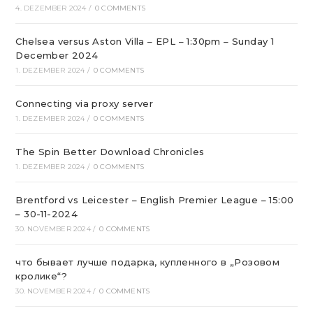
4. DEZEMBER 2024
/
0 COMMENTS
Chelsea versus Aston Villa – EPL – 1:30pm – Sunday 1
December 2024
1. DEZEMBER 2024
/
0 COMMENTS
Connecting via proxy server
1. DEZEMBER 2024
/
0 COMMENTS
The Spin Better Download Chronicles
1. DEZEMBER 2024
/
0 COMMENTS
Brentford vs Leicester – English Premier League – 15:00
– 30-11-2024
30. NOVEMBER 2024
/
0 COMMENTS
что бывает лучше подарка, купленного в „Розовом
кролике“?
30. NOVEMBER 2024
/
0 COMMENTS