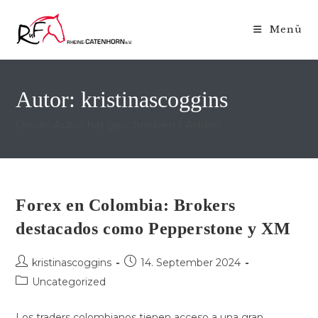
Zum
Inhalt
Menü
springen
Autor:
kristinascoggins
Dieser Autor hat geschrieben 1 Artikel
Forex en Colombia: Brokers
destacados como Pepperstone y XM
Beitrags-
Beitrag
kristinascoggins
14. September 2024
Autor:
veröffentlicht:
Beitrags-
Uncategorized
Kategorie:
Los traders colombianos tienen acceso a una gran