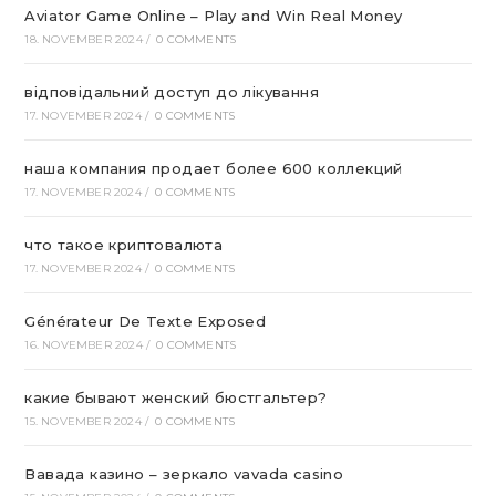
Aviator Game Online – Play and Win Real Money
18. NOVEMBER 2024
/
0 COMMENTS
відповідальний доступ до лікування
17. NOVEMBER 2024
/
0 COMMENTS
наша компания продает более 600 коллекций
17. NOVEMBER 2024
/
0 COMMENTS
что такое криптовалюта
17. NOVEMBER 2024
/
0 COMMENTS
Générateur De Texte Exposed
16. NOVEMBER 2024
/
0 COMMENTS
какие бывают женский бюстгальтер?
15. NOVEMBER 2024
/
0 COMMENTS
Вавада казино – зеркало vavada casino