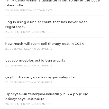
I'm A Celeb winner's daughter is set to enter the Love
Island villa
29. DEZEMBER 2024
/
0 COMMENTS
Log in using a ubc account that has never been
registered?
28. DEZEMBER 2024
/
0 COMMENTS
how much will stem cell therapy cost in 2024
27. DEZEMBER 2024
/
0 COMMENTS
Lavado muebles estilo barranquilla
27. DEZEMBER 2024
/
0 COMMENTS
çeşitli cihazlar yapısı için uygun sahip olan
27. DEZEMBER 2024
/
0 COMMENTS
Просування телеграм-каналів у 2024 році: що
обслуговує найкраще
26. DEZEMBER 2024
/
0 COMMENTS