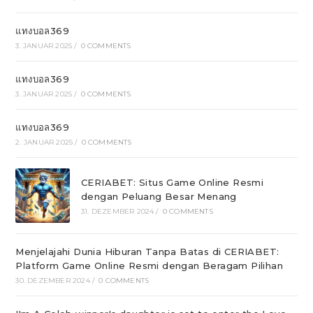
แทงบอล369
3. JANUAR 2025
/
0 COMMENTS
แทงบอล369
3. JANUAR 2025
/
0 COMMENTS
แทงบอล369
2. JANUAR 2025
/
0 COMMENTS
CERIABET: Situs Game Online Resmi
dengan Peluang Besar Menang
31. DEZEMBER 2024
/
0 COMMENTS
Menjelajahi Dunia Hiburan Tanpa Batas di CERIABET:
Platform Game Online Resmi dengan Beragam Pilihan
30. DEZEMBER 2024
/
0 COMMENTS