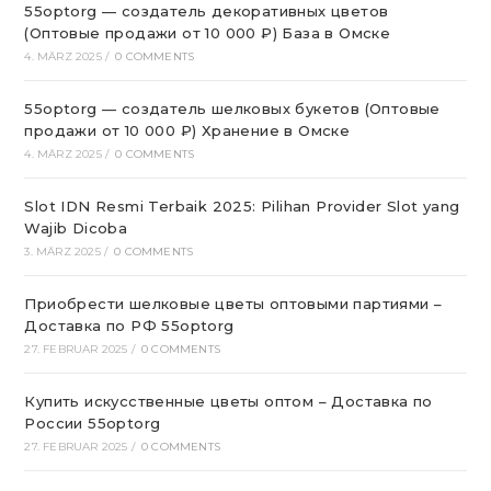
55optorg — создатель декоративных цветов
(Оптовые продажи от 10 000 ₽) База в Омске
4. MÄRZ 2025
/
0 COMMENTS
55optorg — создатель шелковых букетов (Оптовые
продажи от 10 000 ₽) Хранение в Омске
4. MÄRZ 2025
/
0 COMMENTS
Slot IDN Resmi Terbaik 2025: Pilihan Provider Slot yang
Wajib Dicoba
3. MÄRZ 2025
/
0 COMMENTS
Приобрести шелковые цветы оптовыми партиями –
Доставка по РФ 55optorg
27. FEBRUAR 2025
/
0 COMMENTS
Купить искусственные цветы оптом – Доставка по
России 55optorg
27. FEBRUAR 2025
/
0 COMMENTS