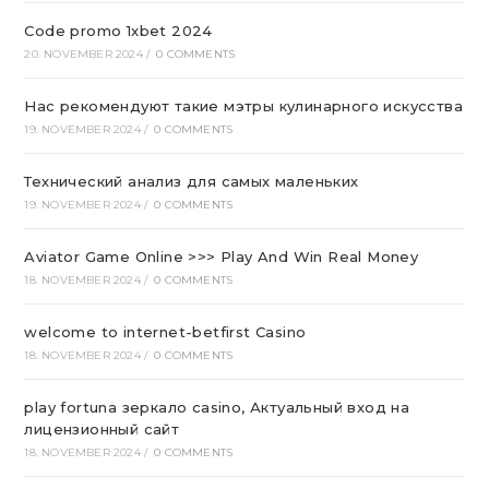
Code promo 1xbet 2024
20. NOVEMBER 2024
/
0 COMMENTS
Нас рекомендуют такие мэтры кулинарного искусства
19. NOVEMBER 2024
/
0 COMMENTS
Технический анализ для самых маленьких
19. NOVEMBER 2024
/
0 COMMENTS
Aviator Game Online >>> Play And Win Real Money
18. NOVEMBER 2024
/
0 COMMENTS
welcome to internet-betfirst Casino
18. NOVEMBER 2024
/
0 COMMENTS
play fortuna зеркало casino, Актуальный вход на
лицензионный сайт
18. NOVEMBER 2024
/
0 COMMENTS