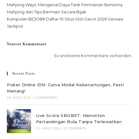
Mahjong Ways: Mengenal Daya Tarik Permainan Bertema
Mahjong dan Tips Bermain Secara Bijak
Kumpulan BEJO88 Daftar 10 Situs Slot Gacor 2026 Sensasi
Jackpot
Neueste Kommentare
Es sind keine Kommentare vorhanden.
Recent Posts
Poker Online IDN: Cuma Modal Keberuntungan, Pasti
Menang!
28. MÄRZ 2025
/
0 COMMENTS
Live Score SBOBET: Menonton
Pertandingan Bola Tanpa Terlewatkan
22. MÄRZ 2025
/
0 COMMENTS