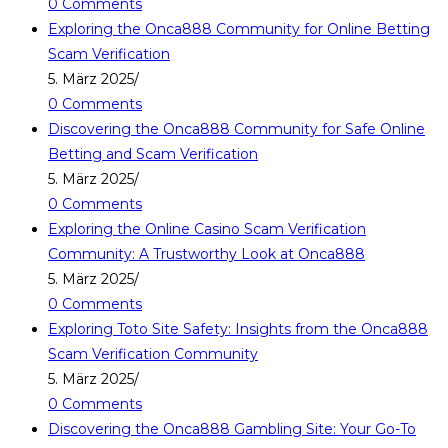
0 Comments
Exploring the Onca888 Community for Online Betting
Scam Verification
5. März 2025
/
0 Comments
Discovering the Onca888 Community for Safe Online
Betting and Scam Verification
5. März 2025
/
0 Comments
Exploring the Online Casino Scam Verification
Community: A Trustworthy Look at Onca888
5. März 2025
/
0 Comments
Exploring Toto Site Safety: Insights from the Onca888
Scam Verification Community
5. März 2025
/
0 Comments
Discovering the Onca888 Gambling Site: Your Go-To