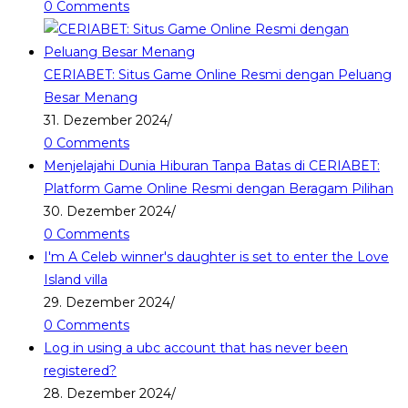
0 Comments
CERIABET: Situs Game Online Resmi dengan Peluang
Besar Menang
31. Dezember 2024
/
0 Comments
Menjelajahi Dunia Hiburan Tanpa Batas di CERIABET:
Platform Game Online Resmi dengan Beragam Pilihan
30. Dezember 2024
/
0 Comments
I'm A Celeb winner's daughter is set to enter the Love
Island villa
29. Dezember 2024
/
0 Comments
Log in using a ubc account that has never been
registered?
28. Dezember 2024
/