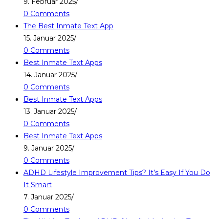
9. Februar 2025
/
0 Comments
The Best Inmate Text App
15. Januar 2025
/
0 Comments
Best Inmate Text Apps
14. Januar 2025
/
0 Comments
Best Inmate Text Apps
13. Januar 2025
/
0 Comments
Best Inmate Text Apps
9. Januar 2025
/
0 Comments
ADHD Lifestyle Improvement Tips? It’s Easy If You Do
It Smart
7. Januar 2025
/
0 Comments