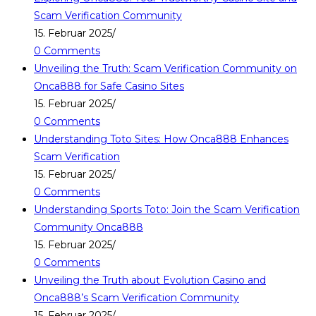
Scam Verification Community
15. Februar 2025
/
0 Comments
Unveiling the Truth: Scam Verification Community on
Onca888 for Safe Casino Sites
15. Februar 2025
/
0 Comments
Understanding Toto Sites: How Onca888 Enhances
Scam Verification
15. Februar 2025
/
0 Comments
Understanding Sports Toto: Join the Scam Verification
Community Onca888
15. Februar 2025
/
0 Comments
Unveiling the Truth about Evolution Casino and
Onca888’s Scam Verification Community
15. Februar 2025
/