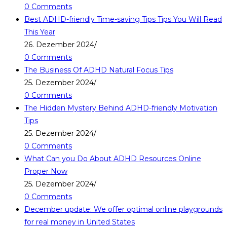
0 Comments
Best ADHD-friendly Time-saving Tips Tips You Will Read
This Year
26. Dezember 2024
/
0 Comments
The Business Of ADHD Natural Focus Tips
25. Dezember 2024
/
0 Comments
The Hidden Mystery Behind ADHD-friendly Motivation
Tips
25. Dezember 2024
/
0 Comments
What Can you Do About ADHD Resources Online
Proper Now
25. Dezember 2024
/
0 Comments
December update: We offer optimal online playgrounds
for real money in United States