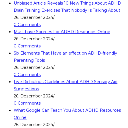
Unbiased Article Reveals 10 New Things About ADHD
Brain Training Exercises That Nobody Is Talking About
26. Dezember 2024
/
0 Comments
Must have Sources For ADHD Resources Online
26. Dezember 2024
/
0 Comments
Six Elements That Have an effect on ADHD-friendly
Parenting Tools
26. Dezember 2024
/
0 Comments
Five Ridiculous Guidelines About ADHD Sensory Aid
Suggestions
26. Dezember 2024
/
0 Comments
What Google Can Teach You About ADHD Resources
Online
26. Dezember 2024
/