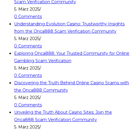
Scam Verification Community
5. März 2025
/
0 Comments
Understanding Evolution Casino: Trustworthy Insights
from the Onca888 Scam Verification Community
5. März 2025
/
0 Comments
Exploring Onca888: Your Trusted Community for Online
Gambling Scam Verification
5. März 2025
/
0 Comments
Discovering the Truth Behind Online Casino Scams with
the Onca888 Community
5. März 2025
/
0 Comments
Unveiling the Truth About Casino Sites: Join the
Onca888 Scam Verification Community
5. März 2025
/