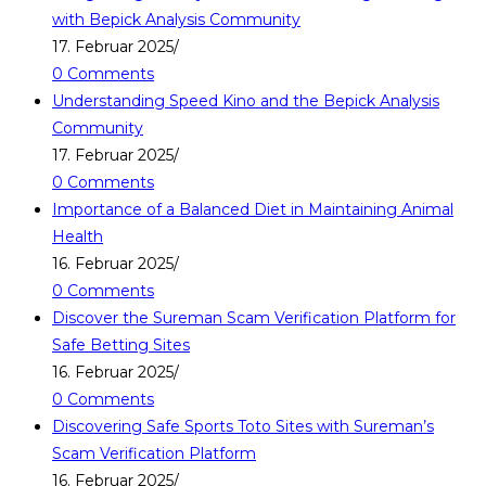
with Bepick Analysis Community
17. Februar 2025
/
0 Comments
Understanding Speed Kino and the Bepick Analysis
Community
17. Februar 2025
/
0 Comments
Importance of a Balanced Diet in Maintaining Animal
Health
16. Februar 2025
/
0 Comments
Discover the Sureman Scam Verification Platform for
Safe Betting Sites
16. Februar 2025
/
0 Comments
Discovering Safe Sports Toto Sites with Sureman’s
Scam Verification Platform
16. Februar 2025
/