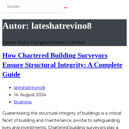
Autor:
lateshatrevino8
Dieser Autor hat geschrieben 1 Artikel
How Chartered Building Surveyors
Ensure Structural Integrity: A Complete
Guide
Beitrags-
lateshatrevino8
Autor:
Beitrag
14. August 2024
veröffentlicht:
Beitrags-
Business
Kategorie:
Guaranteeing the structural integrity of buildings is a critical
facet of building and maintenance, pivotal to safeguarding
lives and investments. Chartered building surveyors play a