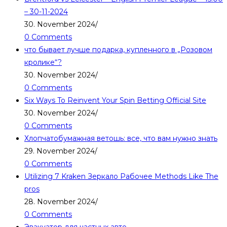
– 30-11-2024
30. November 2024
/
0 Comments
что бывает лучше подарка, купленного в „Розовом
кролике“?
30. November 2024
/
0 Comments
Six Ways To Reinvent Your Spin Betting Official Site
30. November 2024
/
0 Comments
Хлопчатобумажная ветошь: все, что вам нужно знать
29. November 2024
/
0 Comments
Utilizing 7 Kraken Зеркало Рабочее Methods Like The
pros
28. November 2024
/
0 Comments
Эвакуатор для частных авто