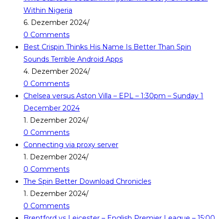
Within Nigeria
6. Dezember 2024
/
0 Comments
Best Crispin Thinks His Name Is Better Than Spin
Sounds Terrible Android Apps
4. Dezember 2024
/
0 Comments
Chelsea versus Aston Villa – EPL – 1:30pm – Sunday 1
December 2024
1. Dezember 2024
/
0 Comments
Connecting via proxy server
1. Dezember 2024
/
0 Comments
The Spin Better Download Chronicles
1. Dezember 2024
/
0 Comments
Brentford vs Leicester – English Premier League – 15:00