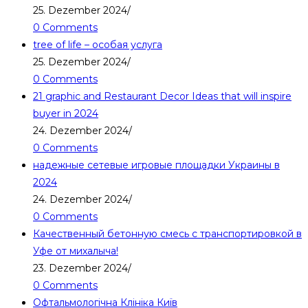
25. Dezember 2024
/
0 Comments
tree of life – особая услуга
25. Dezember 2024
/
0 Comments
21 graphic and Restaurant Decor Ideas that will inspire
buyer in 2024
24. Dezember 2024
/
0 Comments
надежные сетевые игровые площадки Украины в
2024
24. Dezember 2024
/
0 Comments
Качественный бетонную смесь с транспортировкой в
Уфе от михалыча!
23. Dezember 2024
/
0 Comments
Офтальмологічна Клініка Київ